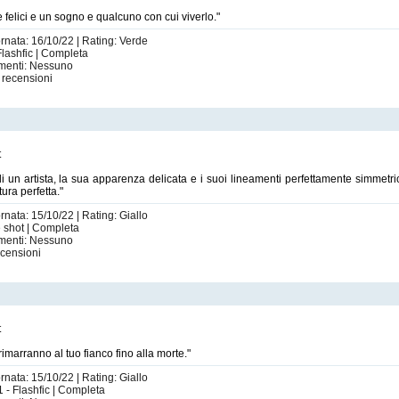
re felici e un sogno e qualcuno con cui viverlo."
ornata: 16/10/22 | Rating: Verde
Flashfic | Completa
imenti: Nessuno
recensioni
t
di un artista, la sua apparenza delicata e i suoi lineamenti perfettamente simmetric
ura perfetta."
rnata: 15/10/22 | Rating: Giallo
e shot | Completa
imenti: Nessuno
censioni
t
imarranno al tuo fianco fino alla morte."
rnata: 15/10/22 | Rating: Giallo
1 - Flashfic | Completa