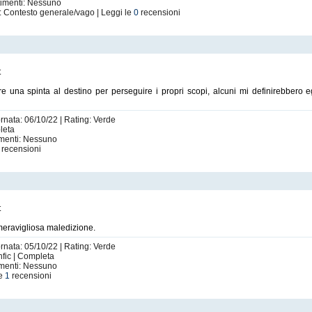
timenti: Nessuno
: Contesto generale/vago | Leggi le
0
recensioni
t
e una spinta al destino per perseguire i propri scopi, alcuni mi definirebbero e
ornata: 06/10/22 | Rating: Verde
pleta
imenti: Nessuno
recensioni
t
 meravigliosa maledizione.
ornata: 05/10/22 | Rating: Verde
shfic | Completa
imenti: Nessuno
le
1
recensioni