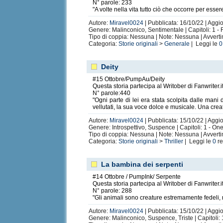
N° parole: 233
"A volte nella vita tutto ciò che occorre per esse
Autore:
Miravel0024
| Pubblicata: 16/10/22 | Aggi
Genere: Malinconico, Sentimentale | Capitoli: 1 - 
Tipo di coppia: Nessuna | Note: Nessuna | Avvert
Categoria:
Storie originali
>
Generale
| Leggi le
0
Deity
#15 Ottobre/PumpAu/Deity
Questa storia partecipa al Writober di Fanwriter.i
N° parole:440
"Ogni parte di lei era stata scolpita dalle mani 
vellutati, la sua voce dolce e musicale. Una creat
Autore:
Miravel0024
| Pubblicata: 15/10/22 | Aggio
Genere: Introspettivo, Suspence | Capitoli: 1 - On
Tipo di coppia: Nessuna | Note: Nessuna | Avvert
Categoria:
Storie originali
>
Thriller
| Leggi le
0
re
La bambina dei serpenti
#14 Ottobre / PumpInk/ Serpente
Questa storia partecipa al Writober di Fanwriter.i
N° parole: 288
"Gli animali sono creature estremamente fedeli, r
Autore:
Miravel0024
| Pubblicata: 15/10/22 | Aggio
Genere: Malinconico, Suspence, Triste | Capitoli: 