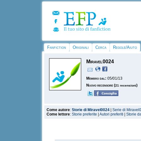
Fanfiction
Originali
Cerca
Regole/Aiuto
Miravel0024
Membro dal:
05/01/13
Nuovo recensore
(
)
21 recensioni
Come autore
:
Storie di Miravel0024
|
Serie di Miravel
Come lettore
:
Storie preferite
|
Autori preferiti
|
Storie d