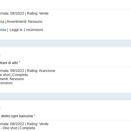
ornata: 09/10/22 | Rating: Verde
na | Avvertimenti: Nessuno
emia
| Leggi le
1
recensioni
t
ani di altri."
ornata: 09/10/22 | Rating: Arancione
ne shot | Completa
imenti: Nessuno
censioni
t
o dietro ogni bancone."
ornata: 08/10/22 | Rating: Verde
1 - One shot | Completa