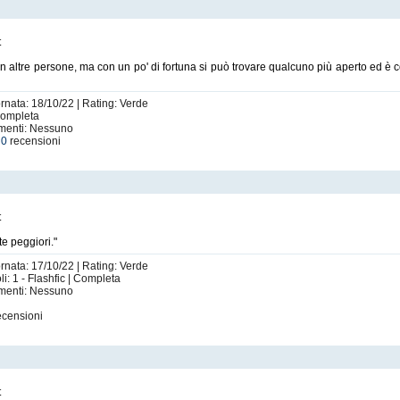
t
on altre persone, ma con un po' di fortuna si può trovare qualcuno più aperto ed è co
ornata: 18/10/22 | Rating: Verde
 Completa
imenti: Nessuno
e
0
recensioni
t
te peggiori."
ornata: 17/10/22 | Rating: Verde
li: 1 - Flashfic | Completa
imenti: Nessuno
ecensioni
t