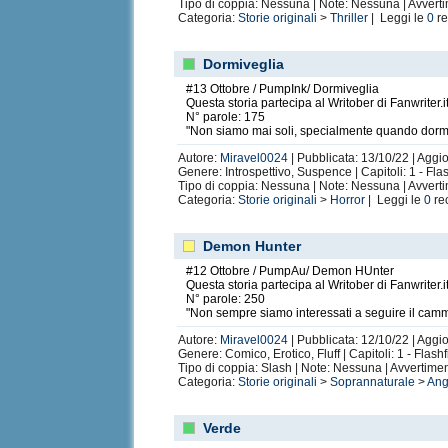
Tipo di coppia: Nessuna | Note: Nessuna | Avvert
Categoria:
Storie originali
>
Thriller
| Leggi le
0
re
Dormiveglia
#13 Ottobre / PumpInk/ Dormiveglia
Questa storia partecipa al Writober di Fanwriter.i
N° parole: 175
"Non siamo mai soli, specialmente quando dor
Autore:
Miravel0024
| Pubblicata: 13/10/22 | Aggi
Genere: Introspettivo, Suspence | Capitoli: 1 - Fla
Tipo di coppia: Nessuna | Note: Nessuna | Avvert
Categoria:
Storie originali
>
Horror
| Leggi le
0
re
Demon Hunter
#12 Ottobre / PumpAu/ Demon HUnter
Questa storia partecipa al Writober di Fanwriter.i
N° parole: 250
"Non sempre siamo interessati a seguire il cammi
Autore:
Miravel0024
| Pubblicata: 12/10/22 | Aggio
Genere: Comico, Erotico, Fluff | Capitoli: 1 - Flash
Tipo di coppia: Slash | Note: Nessuna | Avvertime
Categoria:
Storie originali
>
Soprannaturale
>
Ang
Verde