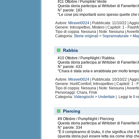
#11 Ottobre / PumpInk/ Verde
Questa storia partecipa al Writober di Fanwriter.i
N° parole: 183
"Le cose più importanti sono spesso quelle che i
Autore:
Miravel0024
| Pubblicata: 11/10/22 | Aggio
Genere: Introspettivo, Mistero | Capitoli: 1 - Flash
Tipo di coppia: Nessuna | Note: Nessuna | Avvert
Categoria:
Storie originali
>
Soprannaturale
>
Mag
Rabbia
#10 Ottobre / PumpNight / Rabbia
Questa storia partecipa al Writober di Fanwriter.i
N° parole: 433
"Chara è stata sola e arrabbiata per molto temp
Autore:
Miravel0024
| Pubblicata: 10/10/22 | Aggi
Genere: Hurt/Comfort, Introspettivo | Capitoli: 1 - 
Tipo di coppia: Nessuna | Note: Nessuna | Avvert
Personaggi: Chara, Frisk
Categoria:
Videogiochi
>
Undertale
| Leggi le
0
r
Piercing
#9 Ottobre / PumpNight / Piercing
Questa storia partecipa al Writober di Fanwriter.i
N° parole: 334
"È il compleanno di Izuku, il che significa che 
(questa storia può essere letta sia come ship che