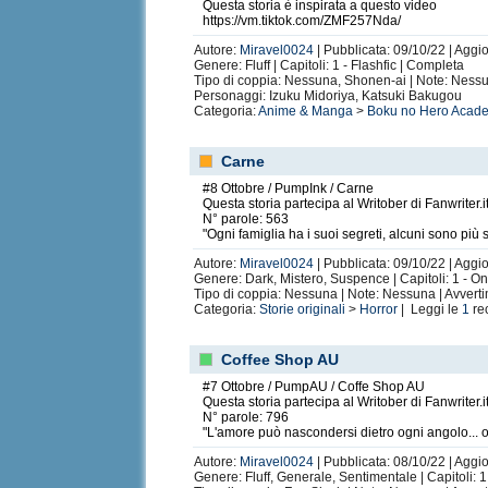
Questa storia è inspirata a questo video
https://vm.tiktok.com/ZMF257Nda/
Autore:
Miravel0024
| Pubblicata: 09/10/22 | Aggi
Genere: Fluff | Capitoli: 1 - Flashfic | Completa
Tipo di coppia: Nessuna, Shonen-ai | Note: Nessu
Personaggi: Izuku Midoriya, Katsuki Bakugou
Categoria:
Anime & Manga
>
Boku no Hero Acad
Carne
#8 Ottobre / PumpInk / Carne
Questa storia partecipa al Writober di Fanwriter.i
N° parole: 563
"Ogni famiglia ha i suoi segreti, alcuni sono più str
Autore:
Miravel0024
| Pubblicata: 09/10/22 | Aggi
Genere: Dark, Mistero, Suspence | Capitoli: 1 - O
Tipo di coppia: Nessuna | Note: Nessuna | Avvert
Categoria:
Storie originali
>
Horror
| Leggi le
1
re
Coffee Shop AU
#7 Ottobre / PumpAU / Coffe Shop AU
Questa storia partecipa al Writober di Fanwriter.i
N° parole: 796
"L'amore può nascondersi dietro ogni angolo... 
Autore:
Miravel0024
| Pubblicata: 08/10/22 | Aggi
Genere: Fluff, Generale, Sentimentale | Capitoli: 