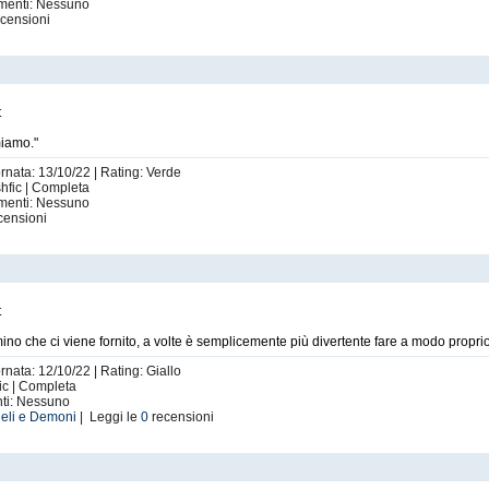
imenti: Nessuno
censioni
t
miamo."
ornata: 13/10/22 | Rating: Verde
shfic | Completa
imenti: Nessuno
censioni
t
no che ci viene fornito, a volte è semplicemente più divertente fare a modo proprio
rnata: 12/10/22 | Rating: Giallo
fic | Completa
nti: Nessuno
eli e Demoni
| Leggi le
0
recensioni