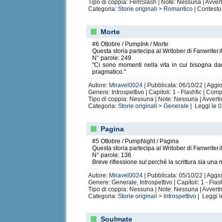
Tipo di coppia: FemSlash | Note: Nessuna | Avver
Categoria:
Storie originali
>
Romantico
| Contesto
Morte
#6 Ottobre / PumpInk / Morte
Questa storia partecipa al Writober di Fanwriter.i
N° parole: 249
"Ci sono momenti nella vita in cui bisogna dar
pragmatico."
Autore:
Miravel0024
| Pubblicata: 06/10/22 | Aggi
Genere: Introspettivo | Capitoli: 1 - Flashfic | Com
Tipo di coppia: Nessuna | Note: Nessuna | Avvert
Categoria:
Storie originali
>
Generale
| Leggi le
0
Pagina
#5 Ottobre / PumpNight / Pagina
Questa storia partecipa al Writober di Fanwriter.i
N° parole: 136
Breve riflessione sul perché la scrittura sia una
Autore:
Miravel0024
| Pubblicata: 05/10/22 | Aggi
Genere: Generale, Introspettivo | Capitoli: 1 - Fla
Tipo di coppia: Nessuna | Note: Nessuna | Avvert
Categoria:
Storie originali
>
Introspettivo
| Leggi 
Soulmate