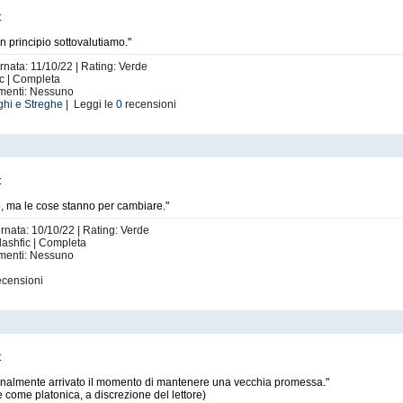
t
n principio sottovalutiamo."
rnata: 11/10/22 | Rating: Verde
fic | Completa
imenti: Nessuno
hi e Streghe
| Leggi le
0
recensioni
t
o, ma le cose stanno per cambiare."
ornata: 10/10/22 | Rating: Verde
Flashfic | Completa
imenti: Nessuno
ecensioni
t
è finalmente arrivato il momento di mantenere una vecchia promessa."
 come platonica, a discrezione del lettore)