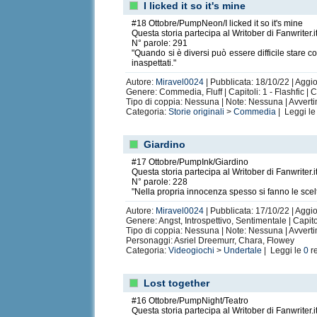
I licked it so it's mine
#18 Ottobre/PumpNeon/I licked it so it's mine
Questa storia partecipa al Writober di Fanwriter.i
N° parole: 291
"Quando si è diversi può essere difficile stare c
inaspettati."
Autore:
Miravel0024
| Pubblicata: 18/10/22 | Aggi
Genere: Commedia, Fluff | Capitoli: 1 - Flashfic |
Tipo di coppia: Nessuna | Note: Nessuna | Avvert
Categoria:
Storie originali
>
Commedia
| Leggi l
Giardino
#17 Ottobre/PumpInk/Giardino
Questa storia partecipa al Writober di Fanwriter.i
N° parole: 228
"Nella propria innocenza spesso si fanno le scel
Autore:
Miravel0024
| Pubblicata: 17/10/22 | Aggi
Genere: Angst, Introspettivo, Sentimentale | Capito
Tipo di coppia: Nessuna | Note: Nessuna | Avvert
Personaggi: Asriel Dreemurr, Chara, Flowey
Categoria:
Videogiochi
>
Undertale
| Leggi le
0
r
Lost together
#16 Ottobre/PumpNight/Teatro
Questa storia partecipa al Writober di Fanwriter.i