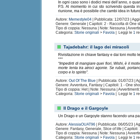
In ogni caso sono i dodici mesi dell’anno, o qua
P.S. Al momento in cui sto scrivendo questa in
riunione, ma è possibile che cambi idea in futur
Autore:
Memestyle04
| Pubblicata: 12/07/23 | Agg
Genere: Generale | Capitoli: 2 - Raccolta di One 
Tipo di coppia: Nessuna | Note: Nessuna | Avvert
Categoria:
Storie originali
>
Favola
| Leggi le
1
re
Tajadebahr: il lago dei miracoli
Rivisitazione in chiave fantasy e dai toni molto le
***
“Impedirti di mangiare quei fiori, Wishi, è il mo
morte lenta tra atroci agonie. Se rubati, porta
corpo e lo spirito”.
Autore:
Out Of The Blue
| Pubblicata: 01/07/23 | A
Genere: Avventura, Fantasy | Capitoli: 1 - One sh
Tipo di coppia: Het | Note: Nessuna | Avvertiment
Categoria:
Storie originali
>
Favola
| Leggi le
1
re
Il Drago e il Gargoyle
Un Drago e un Gargoyle stanno facendo una passeg
Autore:
AlessiaOUAT96
| Pubblicata: 06/05/23 | A
Genere: Fantasy, Generale, Slice of life | Capitoli:
Tipo di coppia: Nessuna | Note: Nessuna | Avvert
Categoria:
Storie originali
>
Favola
| Leggi le
1
re