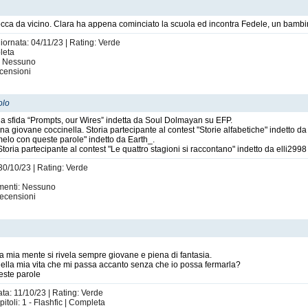
ca da vicino. Clara ha appena cominciato la scuola ed incontra Fedele, un bambi
giornata: 04/11/23 | Rating: Verde
leta
i: Nessuno
censioni
olo
lla sfida “Prompts, our Wires” indetta da Soul Dolmayan su EFP.
na giovane coccinella. Storia partecipante al contest "Storie alfabetiche" indetto d
immelo con queste parole" indetto da Earth_.
ri. Storia partecipante al contest "Le quattro stagioni si raccontano" indetto da elli
 30/10/23 | Rating: Verde
imenti: Nessuno
ecensioni
a mia mente si rivela sempre giovane e piena di fantasia.
ella mia vita che mi passa accanto senza che io possa fermarla?
este parole
ata: 11/10/23 | Rating: Verde
toli: 1 - Flashfic | Completa