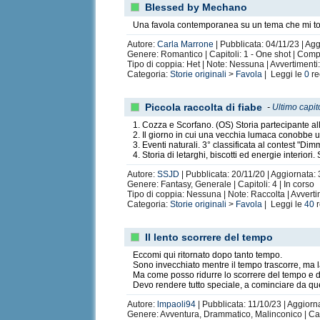
Blessed by Mechano
Una favola contemporanea su un tema che mi toc
Autore:
Carla Marrone
| Pubblicata: 04/11/23 | Ag
Genere: Romantico | Capitoli: 1 - One shot | Comp
Tipo di coppia: Het | Note: Nessuna | Avvertiment
Categoria:
Storie originali
>
Favola
| Leggi le
0
re
Piccola raccolta di fiabe
-
Ultimo capit
1. Cozza e Scorfano. (OS) Storia partecipante a
2. Il giorno in cui una vecchia lumaca conobbe u
3. Eventi naturali. 3° classificata al contest "D
4. Storia di letarghi, biscotti ed energie interio
Autore:
SSJD
| Pubblicata: 20/11/20 | Aggiornata:
Genere: Fantasy, Generale | Capitoli: 4 | In corso
Tipo di coppia: Nessuna | Note: Raccolta | Avvert
Categoria:
Storie originali
>
Favola
| Leggi le
40
r
Il lento scorrere del tempo
Eccomi qui ritornato dopo tanto tempo.
Sono invecchiato mentre il tempo trascorre, ma l
Ma come posso ridurre lo scorrere del tempo e d
Devo rendere tutto speciale, a cominciare da qu
Autore:
lmpaoli94
| Pubblicata: 11/10/23 | Aggiorn
Genere: Avventura, Drammatico, Malinconico | Capi