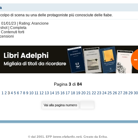
a
 colpo di scena su una delle protagoniste più conosciute delle fiabe.
: 01/01/23 | Rating: Arancione
e shot | Completa
 Contenuti forti
censioni
Pagina
3
di
84
]
1
2
3
4
5
6
7
8
9
10
11
12
13
14
15
16
17
18
19
20
21
22
23
24
25
26
27
28
29
30
© dal 2001, EFP (www.efpfanfic.net). Creato da Erika.