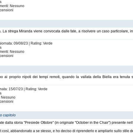
ta
imenti: Nessuno
censioni
La strega Miranda viene convocata dalle fate, a risolvere un caso particolare, i
giornata: 09/08/23 | Rating: Verde
ta
imenti: Nessuno
censioni
ano ai proprio nipoti dei tempi remoti, quando la vallata della Biella era tenut
rnata: 15/07/23 | Rating: Verde
ta
i: Nessuno
censioni
o capitolo
ate dalla storia "Presiede Ottobre" (in originale "October in the Chair") presente nel
osì, abbandonato a se stesso, e ho deciso di riprenderlo e ampliarlo sullo stile de