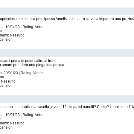
apricciosa e bisbetica principessa Ametista che però stavolta imparerà una preziosa l
ta: 10/04/23 | Rating: Verde
ta
imenti: Nessuno
censioni
sarsi prima di poter salire al trono.
ero amore prenderà una piega inaspettata.
a: 29/01/23 | Rating: Verde
eta
i: Nessuno
censioni
lontano ,in unapiccola casetta ,vivono 12 simpatici nanetti? Come? I nani sono 7
ta: 10/01/23 | Rating: Verde
ta
imenti: Nessuno
censioni