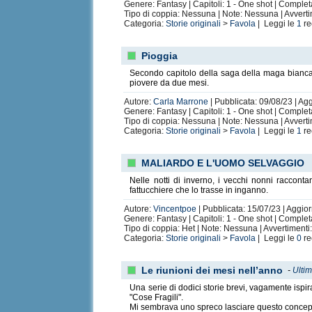
Genere: Fantasy | Capitoli: 1 - One shot | Comple
Tipo di coppia: Nessuna | Note: Nessuna | Avvert
Categoria:
Storie originali
>
Favola
| Leggi le
1
re
Pioggia
Secondo capitolo della saga della maga bianca. 
piovere da due mesi.
Autore:
Carla Marrone
| Pubblicata: 09/08/23 | Ag
Genere: Fantasy | Capitoli: 1 - One shot | Comple
Tipo di coppia: Nessuna | Note: Nessuna | Avvert
Categoria:
Storie originali
>
Favola
| Leggi le
1
re
MALIARDO E L'UOMO SELVAGGIO
Nelle notti di inverno, i vecchi nonni raccont
fattucchiere che lo trasse in inganno.
Autore:
Vincentpoe
| Pubblicata: 15/07/23 | Aggio
Genere: Fantasy | Capitoli: 1 - One shot | Comple
Tipo di coppia: Het | Note: Nessuna | Avvertiment
Categoria:
Storie originali
>
Favola
| Leggi le
0
re
Le riunioni dei mesi nell’anno
-
Ultim
Una serie di dodici storie brevi, vagamente ispir
"Cose Fragili".
Mi sembrava uno spreco lasciare questo concept c