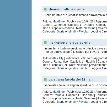
Quando tutto è niente
Nella drubble di quesat settimana ritroviamo la c
Autore:
MakiBlue
| Pubblicata: 10/04/23 | Aggiorna
Genere: Generale | Capitoli: 1 - Drabble | Comple
Tipo di coppia: Nessuna | Note: Nessuna | Avvert
Categoria:
Storie originali
>
Favola
| Leggi le
0
re
Il principe e le due sorelle
In una terra lontana un giovane principe deve spo
Per un equivoco però la strada per trovare il v
Autore:
Alex Ally
| Pubblicata: 29/01/23 | Aggiornat
Genere: Romantico | Capitoli: 1 - Flashfic | Compl
Tipo di coppia: Het | Note: Nessuna | Avvertiment
Categoria:
Storie originali
>
Favola
| Leggi le
1
re
La strana favola dei 12 nani
sapevate che in un angolo sperduto di un bosco 
Autore:
MakiBlue
| Pubblicata: 10/01/23 | Aggiorna
Genere: Parodia | Capitoli: 1 - One shot | Comple
Tipo di coppia: Nessuna | Note: Nessuna | Avvert
Categoria:
Storie originali
>
Favola
| Leggi le
0
re