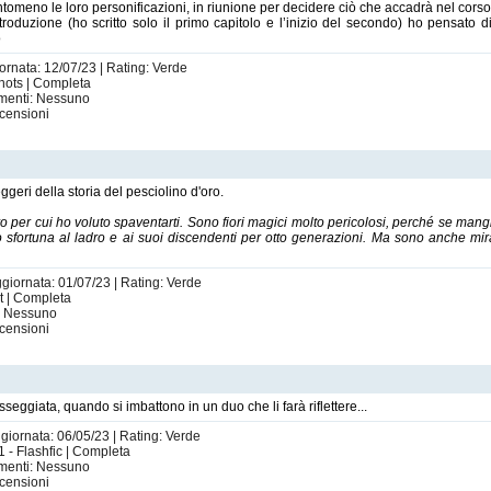
ntomeno le loro personificazioni, in riunione per decidere ciò che accadrà nel cors
troduzione (ho scritto solo il primo capitolo e l’inizio del secondo) ho pensat
o
iornata: 12/07/23 | Rating: Verde
shots | Completa
imenti: Nessuno
censioni
ggeri della storia del pesciolino d'oro.
tivo per cui ho voluto spaventarti. Sono fiori magici molto pericolosi, perché se ma
no sfortuna al ladro e ai suoi discendenti per otto generazioni. Ma sono anche m
ggiornata: 01/07/23 | Rating: Verde
ot | Completa
i: Nessuno
censioni
giata, quando si imbattono in un duo che li farà riflettere...
ggiornata: 06/05/23 | Rating: Verde
 1 - Flashfic | Completa
imenti: Nessuno
censioni