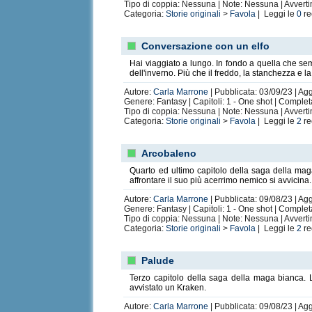
Tipo di coppia: Nessuna | Note: Nessuna | Avvert
Categoria:
Storie originali
>
Favola
| Leggi le
0
re
Conversazione con un elfo
Hai viaggiato a lungo. In fondo a quella che semb
dell'inverno. Più che il freddo, la stanchezza e l
Autore:
Carla Marrone
| Pubblicata: 03/09/23 | Ag
Genere: Fantasy | Capitoli: 1 - One shot | Comple
Tipo di coppia: Nessuna | Note: Nessuna | Avvert
Categoria:
Storie originali
>
Favola
| Leggi le
2
re
Arcobaleno
Quarto ed ultimo capitolo della saga della ma
affrontare il suo più acerrimo nemico si avvicina.
Autore:
Carla Marrone
| Pubblicata: 09/08/23 | Ag
Genere: Fantasy | Capitoli: 1 - One shot | Comple
Tipo di coppia: Nessuna | Note: Nessuna | Avvert
Categoria:
Storie originali
>
Favola
| Leggi le
2
re
Palude
Terzo capitolo della saga della maga bianca. 
avvistato un Kraken.
Autore:
Carla Marrone
| Pubblicata: 09/08/23 | Ag