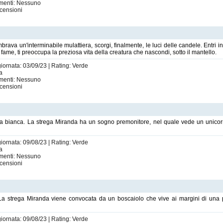
imenti: Nessuno
censioni
rava un'interminabile mulattiera, scorgi, finalmente, le luci delle candele. Entri in
a fame, ti preoccupa la preziosa vita della creatura che nascondi, sotto il mantello.
giornata: 03/09/23 | Rating: Verde
ta
imenti: Nessuno
censioni
ga bianca. La strega Miranda ha un sogno premonitore, nel quale vede un unicor
giornata: 09/08/23 | Rating: Verde
ta
imenti: Nessuno
censioni
La strega Miranda viene convocata da un boscaiolo che vive ai margini di una p
giornata: 09/08/23 | Rating: Verde