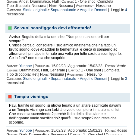
Genere:
Angst, Drammatico, Fluff |
Capitoli:
1 - One shot | Completa
Tipo di coppia: Nessuna |
Note:
Nessuna |
Avvertimenti:
Nessuno
Categoria:
Storie originali
>
Soprannaturale
>
Angeli e Demoni
| Leggi le
4
recensioni
Se vuoi sconfiggerlo devi affrontarlo!
Avviso: Seguito della mia one shot "Non puoi nasconderti per
sempre!"
Christie cerca di consolare il suo amico Anathema che ha fatto un
brutto sogno, dove Abaddon lo tormentava, e cerca di spingerlo ad
affrontare il principe infernale una volta per tutte così da sconfiggerlo.
Ce la farà? non resta che scoprirlo.
Autore:
Yurippe
|
Pubblicata:
15/02/23 | Aggiornata: 15/02/23 |
Rating:
Verde
Genere:
Drammatico, Fluff, Generale |
Capitoli:
1 - One shot | Completa
Tipo di coppia: Het |
Note:
Nessuna |
Avvertimenti:
Nessuno
Categoria:
Storie originali
>
Soprannaturale
>
Angeli e Demoni
| Leggi le
3
recensioni
Tempio vichingo
Pavi, tramite un sogno, si ritrova legato a un altare sacrificale davanti
a un Tempio vichingo con Loki che vuole compiere il rituale su di lui.
Che cosa sta succedendo? perchè il dio della distruzione e
dell'inganno vuole sacrificarlo? qual'è il suo scopo? non resta che
scoprirlo.
Autore:
Yurippe
|
Pubblicata:
15/02/23 | Aggiornata: 15/02/23 |
Rating:
Rosso
Genere:
Dark, Drammatico, Suspence |
Capitoli:
1 - One shot | Completa