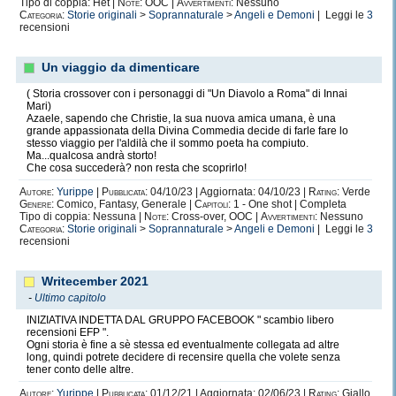
Tipo di coppia: Het |
Note:
OOC |
Avvertimenti:
Nessuno
Categoria:
Storie originali
>
Soprannaturale
>
Angeli e Demoni
| Leggi le
3
recensioni
Un viaggio da dimenticare
( Storia crossover con i personaggi di "Un Diavolo a Roma" di Innai
Mari)
Azaele, sapendo che Christie, la sua nuova amica umana, è una
grande appassionata della Divina Commedia decide di farle fare lo
stesso viaggio per l'aldilà che il sommo poeta ha compiuto.
Ma...qualcosa andrà storto!
Che cosa succederà? non resta che scoprirlo!
Autore:
Yurippe
|
Pubblicata:
04/10/23 | Aggiornata: 04/10/23 |
Rating:
Verde
Genere:
Comico, Fantasy, Generale |
Capitoli:
1 - One shot | Completa
Tipo di coppia: Nessuna |
Note:
Cross-over, OOC |
Avvertimenti:
Nessuno
Categoria:
Storie originali
>
Soprannaturale
>
Angeli e Demoni
| Leggi le
3
recensioni
Writecember 2021
-
Ultimo capitolo
INIZIATIVA INDETTA DAL GRUPPO FACEBOOK " scambio libero
recensioni EFP ".
Ogni storia è fine a sè stessa ed eventualmente collegata ad altre
long, quindi potrete decidere di recensire quella che volete senza
tener conto delle altre.
Autore:
Yurippe
|
Pubblicata:
01/12/21 | Aggiornata: 02/06/23 |
Rating:
Giallo