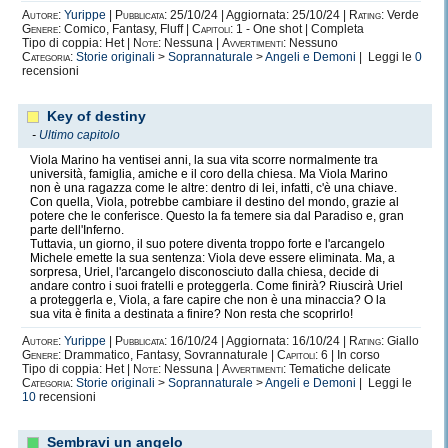
Autore:
Yurippe
|
Pubblicata:
25/10/24 | Aggiornata: 25/10/24 |
Rating:
Verde
Genere:
Comico, Fantasy, Fluff |
Capitoli:
1 - One shot | Completa
Tipo di coppia: Het |
Note:
Nessuna |
Avvertimenti:
Nessuno
Categoria:
Storie originali
>
Soprannaturale
>
Angeli e Demoni
| Leggi le
0
recensioni
Key of destiny
-
Ultimo capitolo
Viola Marino ha ventisei anni, la sua vita scorre normalmente tra
università, famiglia, amiche e il coro della chiesa. Ma Viola Marino
non è una ragazza come le altre: dentro di lei, infatti, c'è una chiave.
Con quella, Viola, potrebbe cambiare il destino del mondo, grazie al
potere che le conferisce. Questo la fa temere sia dal Paradiso e, gran
parte dell'Inferno.
Tuttavia, un giorno, il suo potere diventa troppo forte e l'arcangelo
Michele emette la sua sentenza: Viola deve essere eliminata. Ma, a
sorpresa, Uriel, l'arcangelo disconosciuto dalla chiesa, decide di
andare contro i suoi fratelli e proteggerla. Come finirà? Riuscirà Uriel
a proteggerla e, Viola, a fare capire che non è una minaccia? O la
sua vita è finita a destinata a finire? Non resta che scoprirlo!
Autore:
Yurippe
|
Pubblicata:
16/10/24 | Aggiornata: 16/10/24 |
Rating:
Giallo
Genere:
Drammatico, Fantasy, Sovrannaturale |
Capitoli:
6 | In corso
Tipo di coppia: Het |
Note:
Nessuna |
Avvertimenti:
Tematiche delicate
Categoria:
Storie originali
>
Soprannaturale
>
Angeli e Demoni
| Leggi le
10
recensioni
Sembravi un angelo