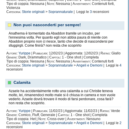
Tipo di coppia: Nessuna |
Note:
Nessuna |
Avvertimenti:
Contenuti forti,
Violenza
Categoria:
Storie originali
>
Soprannaturale
| Leggi le
3
recensioni
Non puoi nasconderti per sempre!
Anathema è tormentato da Abaddon tramite un incubo, per
l'ennesima volta. Per quanto egli non abbia paura di niente con
Abaddon proprio non ci riesce, tanto che decide di nascondersi per
sfuggirgli. Come finirà? non resta che scoprirlo
Autore:
Yurippe
|
Pubblicata:
12/02/23 | Aggiornata: 12/02/23 |
Rating:
Giallo
Genere:
Dark, Drammatico |
Capitoli:
1 - One shot | Completa
Tipo di coppia: Nessuna |
Note:
Nessuna |
Avvertimenti:
Contenuti forti
Categoria:
Storie originali
>
Soprannaturale
>
Angeli e Demoni
| Leggi le
4
recensioni
Calamita
Azaele ha accidentalmente rotto una calamita a cui Christie teneva
molto, lei, rimanendoci molto male si è chiusa in camera e non vuole
vederlo. Azaele dovrà trovare il modo di farsi perdonare, cosa farà?
non resta che scoprirlo.
Autore:
Yurippe
|
Pubblicata:
11/02/23 | Aggiornata: 11/02/23 |
Rating:
Verde
Genere:
Comico, Fluff, Generale |
Capitoli:
1 - One shot | Completa
Tipo di coppia: Het |
Note:
Cross-over |
Avvertimenti:
Nessuno
Categoria:
Storie originali
>
Soprannaturale
>
Angeli e Demoni
| Leggi le
2
recensioni