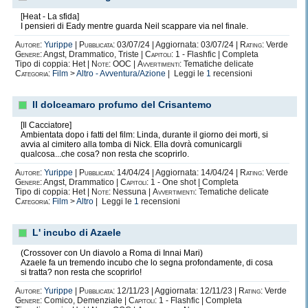
[Heat - La sfida]
I pensieri di Eady mentre guarda Neil scappare via nel finale.
Autore:
Yurippe
|
Pubblicata:
03/07/24 | Aggiornata: 03/07/24 |
Rating:
Verde
Genere:
Angst, Drammatico, Triste |
Capitoli:
1 - Flashfic | Completa
Tipo di coppia: Het |
Note:
OOC |
Avvertimenti:
Tematiche delicate
Categoria:
Film
>
Altro - Avventura/Azione
| Leggi le
1
recensioni
Il dolceamaro profumo del Crisantemo
[Il Cacciatore]
Ambientata dopo i fatti del film: Linda, durante il giorno dei morti, si
avvia al cimitero alla tomba di Nick. Ella dovrà comunicargli
qualcosa...che cosa? non resta che scoprirlo.
Autore:
Yurippe
|
Pubblicata:
14/04/24 | Aggiornata: 14/04/24 |
Rating:
Verde
Genere:
Angst, Drammatico |
Capitoli:
1 - One shot | Completa
Tipo di coppia: Het |
Note:
Nessuna |
Avvertimenti:
Tematiche delicate
Categoria:
Film
>
Altro
| Leggi le
1
recensioni
L' incubo di Azaele
(Crossover con Un diavolo a Roma di Innai Mari)
Azaele fa un tremendo incubo che lo segna profondamente, di cosa
si tratta? non resta che scoprirlo!
Autore:
Yurippe
|
Pubblicata:
12/11/23 | Aggiornata: 12/11/23 |
Rating:
Verde
Genere:
Comico, Demenziale |
Capitoli:
1 - Flashfic | Completa