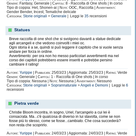
Genere:
Fantasy, Generale |
Capitoli:
8 - Raccolta di One shots | In corso
Tipo di coppia: Het, Shonen-ai |
Note:
OOC, Raccolta |
Avvertimenti:
Gender Bender, Incest, Tematiche delicate
Categoria:
Storie originali
>
Generale
| Leggi le
35
recensioni
Statues
Breve raccolta di one shot che si svolgono davanti a statue dedicate
agli arcangeli e che vedono coinvolti i miei oc.
Ogni storia è a se, quindi si può leggere il capitolo che si vuole senza
andare per forza in ordine.
Avvertimento: per ora non ho messo particolari avvertimenti ma nel
corso dei capitoli potrebbero essere inseriti e potrebbe persino
cambiare il rating!
Autore:
Yurippe
|
Pubblicata:
25/03/23 | Aggiornata: 25/03/23 |
Rating:
Verde
Genere:
Generale |
Capitoli:
1 - Raccolta di One shots | In corso
Tipo di coppia: Nessuna |
Note:
Nessuna |
Avvertimenti:
Nessuno
Categoria:
Storie originali
>
Soprannaturale
>
Angeli e Demoni
| Leggi le
6
recensioni
Pietra verde
Christie Bloom incontra, in sogno, Uriel, l'arcangelo a cui lei è
consacrata. Ma...c'è qualcosa di diverso in lui stavolta, come se non
fosse più lo stesso, come se fosse...cambiato. Che cosa succederà?
non resta che scoprirlo.
Autore:
Yurippe
|
Pubblicata:
24/03/23 | Aggiornata: 24/03/23 |
Rating:
Verde