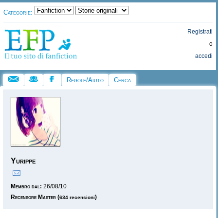
Categorie:
Registrati
o
accedi
Regole/Aiuto
Cerca
Yurippe
Membro dal:
26/08/10
Recensore Master
(
)
634 recensioni