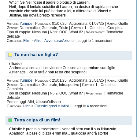
Wht if: Se Neil fosse il padre biologico di Lauren.
Qui in questo suo angolo lei pubblicherà i suoi
Neil, dopo il tentato suicidio di Lauren, ha deciso di rapirla perchè
racconti e le sue fanfiction, se volete conoscere di
convinto che solo lui può badare a lei, a differenza di Vincet e
Justine, ma dovrà presto ricredersi
più su di lei non vi resta che seguirla. Ciaooo
Autore:
Yurippe
|
Pubblicata:
01/07/25 | Aggiornata: 01/07/25 |
Rating:
Giallo
Genere:
Drammatico, Generale, Triste |
Capitoli:
1 - One shot | Completa
Tipo di coppia: Nessuna |
Note:
OOC, What if? |
Avvertimenti:
Tematiche
delicate
Categoria:
Film
>
Altro - Avventura/Azione
| Leggi le
1
recensioni
Tu non hai un figlio?
( Iliade)
Andromaca cerca di convincere Odisseo a risparmiare suo figlio
Astianatte... ce la farà? non resta che scoprirlo!
Autore:
Yurippe
|
Pubblicata:
25/01/25 | Aggiornata: 25/01/25 |
Rating:
Giallo
Genere:
Drammatico, Generale, Introspettivo |
Capitoli:
1 - One shot |
Completa
Tipo di coppia: Nessuna |
Note:
OOC, What if? |
Avvertimenti:
Tematiche
delicate
Personaggi: Altri, Ulisse/Odisseo
Categoria:
Libri
>
Classici greci e latini
| Leggi le
4
recensioni
Tutta colpa di un film!
Christie è pronta a trascorrere il venerdì sera con il suo fidanzato
Abaddon, a base di pizza e film ma... qualcosa andrà storto!