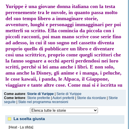
Yurippe è una giovane donna italiana con la testa
perrenemente tra le nuvole, in quanto passa molto
del suo tempo libero a immaginare storie,
avventure, luoghi e personaggi immagginari per poi
metterli su scritto. Ella comincia da piccola con i
piccoli racconti, poi man mano scrive cose serie fino
ad adesso, in cui il suo sogno nel cassetto diventa
proprio quello di pubblicare un libro e diventare
così una scrittrice, proprio come quegli scrittori che
la fanno sognare a occhi aperti perdendosi nei loro
scritti, perchè si lei ama anche i libri. E non solo,
ama anche la Disney, gli anime e i manga, i peluche,
le cose kawaii, i panda, le Alpaca, il Giappone,
viaggiare e tante altre cose. Come mai si è iscritta su
Efp? perchè spera un giorno di venire conosciuta
Come autore
:
Storie di Yurippe
|
Serie di Yurippe
proprio come scrittrice e perchè le piace far leggere
Come lettore
:
Storie preferite
|
Autori preferiti
|
Storie da ricordare
|
Storie
seguite
|
Stato nel programma recensioni
ciò che esce dalla sua penna, perchè si lei non ha
mai abbandonato “l’antico” mestiere di scrivere a
mano - infatti spesso si lamenta che i quaderni in
La scelta giusta
casa sua non sono mai abbastanza, ma non è un
problema dato che ama anche le cose di cartoleria-.
[Heat - La sfida]