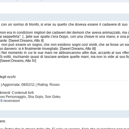
 con un sorriso di trionfo, si erse su quello che doveva essere il cadavere di suo f
o non era in condizioni migliori dei cadaveri dei demoni che aveva ammazzato, ma c
 seppellirla". [...]alle sue spalle c'era Gojyo, con una chiave in una mano, e una pal
nte. [Sweet Dreams, Atto II]
uello non può essere un sogno, che non esistono sogni così vividi, che se fosse un s
 davvero: si è finalmente risvegliato. [Sweet Dreams, Atto III]
] Nel momento in cui le sue mani ne abbrancarono altre due, accanto al suo rifle
Si voltò, rischiando quasi di lasciare andare quelle mani, ma non lo vide al suo f
 [Sweet Dreams, Atto IV]
egli occhi.
 | Aggiornata: 08/02/11 | Rating: Rosso
imenti: Contenuti forti
ovo Personaggio, Sha Gojio, Son Goku
49
recensioni
gere.