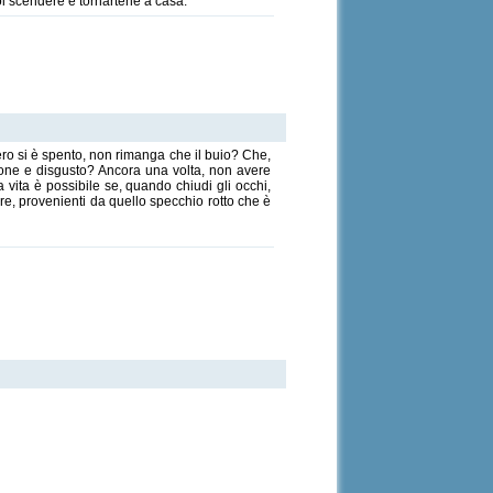
oi scendere e tornartene a casa.”
mero si è spento, non rimanga che il buio? Che,
sione e disgusto? Ancora una volta, non avere
vita è possibile se, quando chiudi gli occhi,
re, provenienti da quello specchio rotto che è