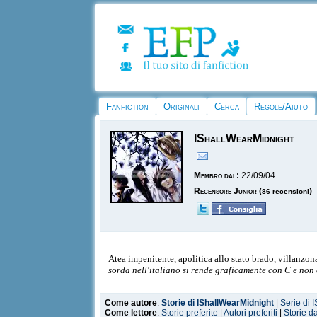
Fanfiction
Originali
Cerca
Regole/Aiuto
IShallWearMidnight
Membro dal:
22/09/04
Recensore Junior
(
)
86 recensioni
Atea impenitente, apolitica allo stato brado, villanzon
sorda nell'italiano si rende graficamente con C e non
Come autore
:
Storie di IShallWearMidnight
|
Serie di 
Come lettore
:
Storie preferite
|
Autori preferiti
|
Storie d