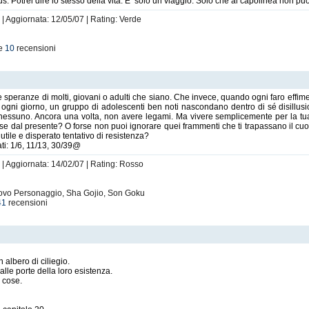
s. Potrei dire lo stesso della vita. E’ solo un viaggio. Solo che al capolinea non pu
 | Aggiornata: 12/05/07 | Rating: Verde
le
10
recensioni
 le speranze di molti, giovani o adulti che siano. Che invece, quando ogni faro effi
o ogni giorno, un gruppo di adolescenti ben noti nascondano dentro di sé disillu
nessuno. Ancora una volta, non avere legami. Ma vivere semplicemente per la tua 
se dal presente? O forse non puoi ignorare quei frammenti che ti trapassano il cuo
nutile e disperato tentativo di resistenza?
tati: 1/6, 11/13, 30/39@
 | Aggiornata: 14/02/07 | Rating: Rosso
ovo Personaggio, Sha Gojio, Son Goku
41
recensioni
albero di ciliegio.
lle porte della loro esistenza.
 cose.