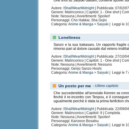
One shot su Saiyuki Gaiden, contiene spoiler sul
Autore:
IShallWearMidnight
| Pubblicata: 07/02/07
Genere: Malinconico | Capitoli: 1 - One shot | Co
Note: Nessuna | Avvertimenti: Spoiler!
Personaggi: Cho Hakkai, Sha Gojio
Categoria:
Anime & Manga
>
Saiyuki
| Leggi le
1
Loneliness
Sanzo e la sua bakasaru. Un rapporto fragile co
rimorso pari al dolore causato dal veleno instil
Autore:
IShallWearMidnight
| Pubblicata: 27/10/04
Genere: Malinconico | Capitoli: 1 - One shot | Co
Note: Nessuna | Avvertimenti: Nessuno
Personaggi: Genjo Sanzo Hoshi
Categoria:
Anime & Manga
>
Saiyuki
| Leggi le
7
Un posto per me
-
Ultimo capitolo
Che succederebbe all'annoiato Kenren se conosc
finchè il re-incontro con Tenpou, e il consegue
ugualmente perchè è stata la prima fanfiction che
Autore:
IShallWearMidnight
| Pubblicata: 22/09/04
Genere: Malinconico | Capitoli: 9 | Completa
Note: Nessuna | Avvertimenti: Spoiler!
Personaggi: Kanzeon Bosatsu
Categoria:
Anime & Manga
>
Saiyuki
| Leggi le
1