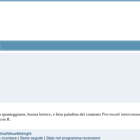
a spumeggiante, buona lettrice, e fiera paladina del comitato
Pro-vocali interconso
 con K.
IShallWearMidnight
a ricordare
|
Storie seguite
|
Stato nel programma recensioni