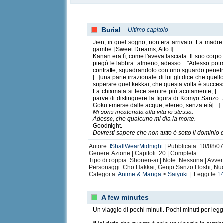
Burial
-
Ultimo capitolo
Jien, in quel sogno, non era arrivato. La madre,
gambe. [Sweet Dreams, Atto I]
Kanan era lì, come l'aveva lasciata. Il suo corp
piegò le labbra: almeno, adesso... "Adesso potrai
contratte, squadrandolo con uno sguardo penetra
[...]una parte irrazionale di lui gli dice che q
superare quel kekkai, che questa volta è successo
La chiamata si fece sentire più acutamente; […
parve di distinguere la figura di Komyo Sanzo. 
Goku emerse dalle acque, etereo, senza età[...].
Mi sono incatenata alla vita io stessa.
Adesso, che qualcuno mi dia la morte.
Goodnight.
Dovresti sapere che non tutto è sotto il dominio d
Autore:
IShallWearMidnight
| Pubblicata: 10/08/07
Genere: Azione | Capitoli: 20 | Completa
Tipo di coppia: Shonen-ai | Note: Nessuna | Avvert
Personaggi: Cho Hakkai, Genjo Sanzo Hoshi, Nu
Categoria:
Anime & Manga
>
Saiyuki
| Leggi le
1
A few minutes
Un viaggio di pochi minuti. Pochi minuti per leg