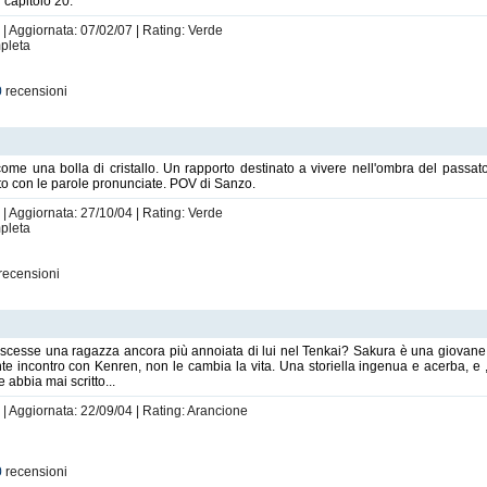
 capitolo 20.
 | Aggiornata: 07/02/07 | Rating: Verde
mpleta
0
recensioni
me una bolla di cristallo. Un rapporto destinato a vivere nell'ombra del passato
lato con le parole pronunciate. POV di Sanzo.
 | Aggiornata: 27/10/04 | Rating: Verde
mpleta
recensioni
esse una ragazza ancora più annoiata di lui nel Tenkai? Sakura è una giovane de
nte incontro con Kenren, non le cambia la vita. Una storiella ingenua e acerba, e
 abbia mai scritto...
 | Aggiornata: 22/09/04 | Rating: Arancione
0
recensioni