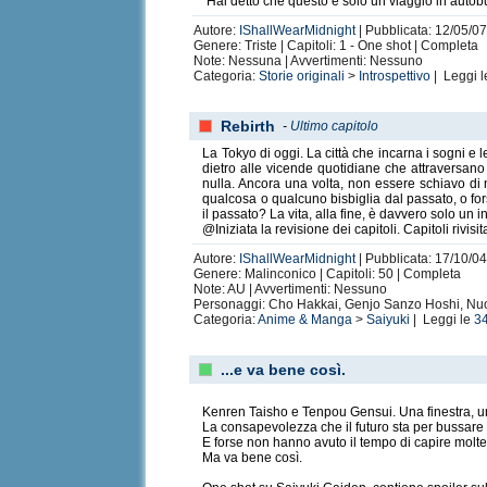
“Hai detto che questo è solo un viaggio in autobu
Autore:
IShallWearMidnight
| Pubblicata: 12/05/07
Genere: Triste | Capitoli: 1 - One shot | Completa
Note: Nessuna | Avvertimenti: Nessuno
Categoria:
Storie originali
>
Introspettivo
| Leggi 
Rebirth
-
Ultimo capitolo
La Tokyo di oggi. La città che incarna i sogni e
dietro alle vicende quotidiane che attraversan
nulla. Ancora una volta, non essere schiavo di 
qualcosa o qualcuno bisbiglia dal passato, o for
il passato? La vita, alla fine, è davvero solo un i
@Iniziata la revisione dei capitoli. Capitoli rivisi
Autore:
IShallWearMidnight
| Pubblicata: 17/10/04
Genere: Malinconico | Capitoli: 50 | Completa
Note: AU | Avvertimenti: Nessuno
Personaggi: Cho Hakkai, Genjo Sanzo Hoshi, Nu
Categoria:
Anime & Manga
>
Saiyuki
| Leggi le
3
...e va bene così.
Kenren Taisho e Tenpou Gensui. Una finestra, un 
La consapevolezza che il futuro sta per bussare a
E forse non hanno avuto il tempo di capire molte
Ma va bene così.