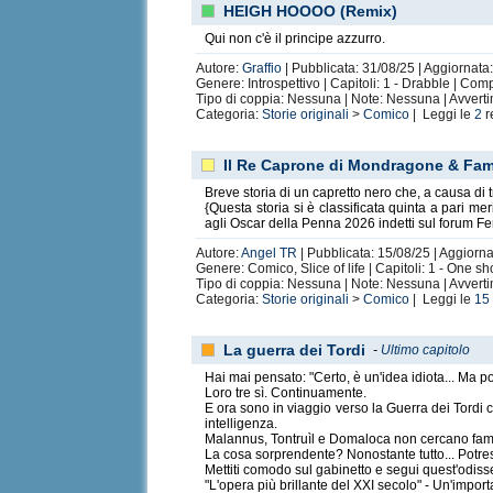
HEIGH HOOOO (Remix)
Qui non c'è il principe azzurro.
Autore:
Graffio
| Pubblicata: 31/08/25 | Aggiornata
Genere: Introspettivo | Capitoli: 1 - Drabble | Com
Tipo di coppia: Nessuna | Note: Nessuna | Avvert
Categoria:
Storie originali
>
Comico
| Leggi le
2
r
Il Re Caprone di Mondragone & Fam
Breve storia di un capretto nero che, a causa di 
{Questa storia si è classificata quinta a pari m
agli Oscar della Penna 2026 indetti sul forum Fe
Autore:
Angel TR
| Pubblicata: 15/08/25 | Aggiorna
Genere: Comico, Slice of life | Capitoli: 1 - One s
Tipo di coppia: Nessuna | Note: Nessuna | Avvert
Categoria:
Storie originali
>
Comico
| Leggi le
15
La guerra dei Tordi
-
Ultimo capitolo
Hai mai pensato: "Certo, è un'idea idiota... Ma 
Loro tre sì. Continuamente.
E ora sono in viaggio verso la Guerra dei Tordi 
intelligenza.
Malannus, Tontruìl e Domaloca non cercano fama 
La cosa sorprendente? Nonostante tutto... Potresti
Mettiti comodo sul gabinetto e segui quest'odiss
"L'opera più brillante del XXI secolo" - Un'import