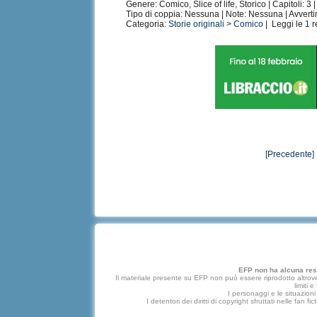
Genere: Comico, Slice of life, Storico | Capitoli: 3 |
Tipo di coppia: Nessuna | Note: Nessuna | Avvert
Categoria:
Storie originali
>
Comico
| Leggi le
1
r
[Precedente
EFP non ha alcuna respo
Il materiale presente su EFP non può essere riprodotto altrove
limiti 
I personaggi e le situazioni 
I detentori dei diritti di copyright sfruttati nelle f