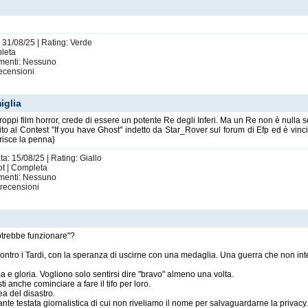
: 31/08/25 | Rating: Verde
pleta
imenti: Nessuno
ecensioni
iglia
troppi film horror, crede di essere un potente Re degli Inferi. Ma un Re non è nulla 
erito al Contest "If you have Ghost" indetto da Star_Rover sul forum di Efp ed è vin
risce la penna}
ta: 15/08/25 | Rating: Giallo
hot | Completa
imenti: Nessuno
recensioni
potrebbe funzionare"?
contro i Tardi, con la speranza di uscirne con una medaglia. Una guerra che non in
e gloria. Vogliono solo sentirsi dire "bravo" almeno una volta.
 anche cominciare a fare il tifo per loro.
ea del disastro.
ante testata giornalistica di cui non riveliamo il nome per salvaguardarne la privacy