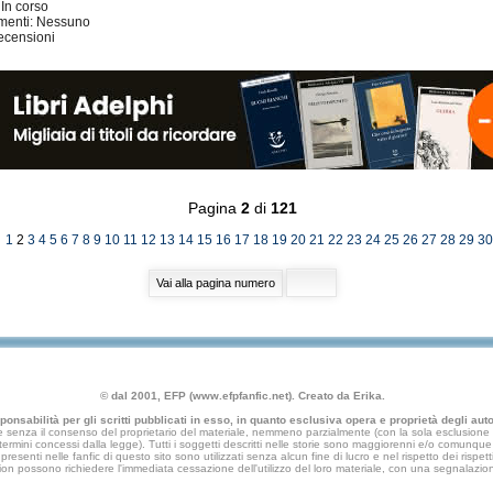
 In corso
imenti: Nessuno
ecensioni
Pagina
2
di
121
]
1
2
3
4
5
6
7
8
9
10
11
12
13
14
15
16
17
18
19
20
21
22
23
24
25
26
27
28
29
30
© dal 2001, EFP (www.efpfanfic.net). Creato da Erika.
nsabilità per gli scritti pubblicati in esso, in quanto esclusiva opera e proprietà degli autor
 senza il consenso del proprietario del materiale, nemmeno parzialmente (con la sola esclusione di
e termini concessi dalla legge). Tutti i soggetti descritti nelle storie sono maggiorenni e/o comunque fi
presenti nelle fanfic di questo sito sono utilizzati senza alcun fine di lucro e nel rispetto dei rispetti
an fiction possono richiedere l'immediata cessazione dell'utilizzo del loro materiale, con una segna