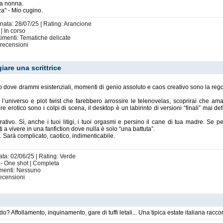
ia nonna.
a" - Mio cugino.
rnata: 28/07/25 | Rating: Arancione
| In corso
imenti: Tematiche delicate
recensioni
iare una scrittrice
 dove drammi esistenziali, momenti di genio assoluto e caos creativo sono la regol
on l’universo e plot twist che farebbero arrossire le telenovelas, scoprirai che 
re erotico sono i colpi di scena, il desktop è un labirinto di versioni “finali” mai d
ativo. Sì, anche i tuoi litigi, i tuoi orgasmi e persino il cane di tua madre. Se pe
i a vivere in una fanfiction dove nulla è solo “una battuta”.
re. Sarà complicato, caotico, indimenticabile.
ata: 02/06/25 | Rating: Verde
 - One shot | Completa
imenti: Nessuno
ecensioni
Affollamento, inquinamento, gare di tuffi letali... Una tipica estate italiana raccon