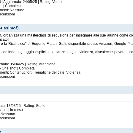
 | Aggiornata: 24/05/25 | Rating: Verde
ot | Completa
imenti: Nessuno
ecensioni
ntissimo!)
, organizza una masterclass di seduzione per insegnare alle sue alunne come con
icato!
ma e la Ricchezza" di Eugenio Flajani Galli, disponibile presso Amazon, Google Pla
ontiene linguaggio esplicito, sostanze illegali, violenza, discoteche povere, uomi
rnata: 05/04/25 | Rating: Arancione
 - One shot | Completa
enti: Contenuti forti, Tematiche delicate, Violenza
ecensioni
ata: 13/03/25 | Rating: Giallo
hots | In corso
i: Nessuno
ecensioni
io…