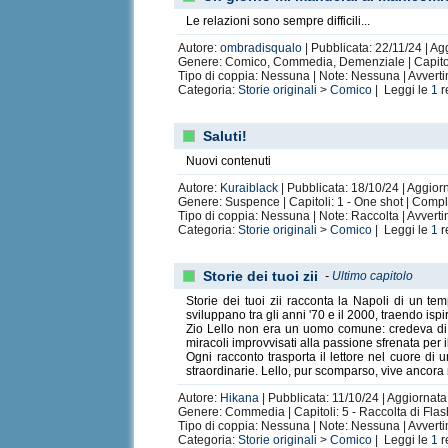
Le relazioni sono sempre difficili...
Autore:
ombradisqualo
| Pubblicata: 22/11/24 | Ag
Genere: Comico, Commedia, Demenziale | Capitoli
Tipo di coppia: Nessuna | Note: Nessuna | Avvert
Categoria:
Storie originali
>
Comico
| Leggi le
1
r
Saluti!
Nuovi contenuti
Autore:
Kuraiblack
| Pubblicata: 18/10/24 | Aggior
Genere: Suspence | Capitoli: 1 - One shot | Comp
Tipo di coppia: Nessuna | Note: Raccolta | Avvert
Categoria:
Storie originali
>
Comico
| Leggi le
1
r
Storie dei tuoi zii
-
Ultimo capitolo
Storie dei tuoi zii racconta la Napoli di un tem
sviluppano tra gli anni '70 e il 2000, traendo ispi
Zio Lello non era un uomo comune: credeva di 
miracoli improvvisati alla passione sfrenata per 
Ogni racconto trasporta il lettore nel cuore di
straordinarie. Lello, pur scomparso, vive ancora ne
Autore:
Hikana
| Pubblicata: 11/10/24 | Aggiornata
Genere: Commedia | Capitoli: 5 - Raccolta di Flash
Tipo di coppia: Nessuna | Note: Nessuna | Avvert
Categoria:
Storie originali
>
Comico
| Leggi le
1
r