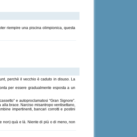
oter riempire una piscina olimpionica, questa
nt, perchè il vecchio è caduto in disuso. La
 pronta per essere gradualmente esposta a un
cassetto” e autoproclamatosi “Gran Signore”.
 alla brace. Narciso misantropo ventisettano,
ine impertinenti, bancari corrotti e postini
che non) quà e là. Niente di più o di meno, non