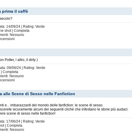
prima il caffè
 secolo?
ata: 14/09/24 | Rating: Verde
One shot | Completa
imenti: Nessuno
ecensioni
tter, l altro, il dirty )
ata: 09/08/24 | Rating: Verde
ic | Completa
imenti: Nessuno
ecensioni
 alle Scene di Sesso nelle Fanfiction
i e... imbarazzanti del mondo delle fanfiction: le scene di sesso.
noscerete sicuramente alcuni dei seguenti cliché che infestano le storie più audaci.
ere scene di sesso nelle fanfiction!
ata: 17/06/24 | Rating: Verde
hot | Completa
imenti: Nessuno