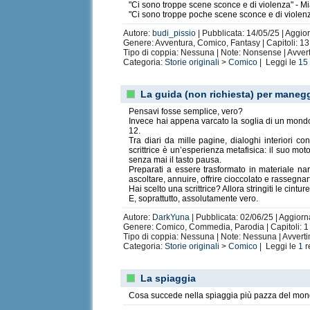
"Ci sono troppe scene sconce e di violenza" - M
"Ci sono troppe poche scene sconce e di violenz
Autore:
budi_pissio
| Pubblicata: 14/05/25 | Aggio
Genere: Avventura, Comico, Fantasy | Capitoli: 13 
Tipo di coppia: Nessuna | Note: Nonsense | Avvert
Categoria:
Storie originali
>
Comico
| Leggi le
15
La guida (non richiesta) per manegg
Pensavi fosse semplice, vero?
Invece hai appena varcato la soglia di un mondo
12.
Tra diari da mille pagine, dialoghi interiori c
scrittrice è un’esperienza metafisica: il suo moto
senza mai il tasto pausa.
Preparati a essere trasformato in materiale narr
ascoltare, annuire, offrire cioccolato e rassegnart
Hai scelto una scrittrice? Allora stringiti le cintu
E, soprattutto, assolutamente vero.
Autore:
DarkYuna
| Pubblicata: 02/06/25 | Aggiorn
Genere: Comico, Commedia, Parodia | Capitoli: 1
Tipo di coppia: Nessuna | Note: Nessuna | Avvert
Categoria:
Storie originali
>
Comico
| Leggi le
1
r
La spiaggia
Cosa succede nella spiaggia più pazza del mondo? 