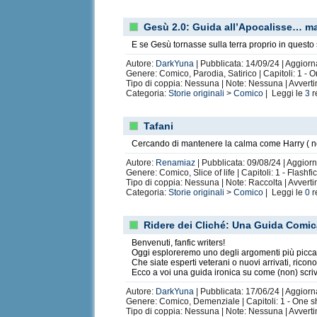
Gesù 2.0: Guida all’Apocalisse… ma 
E se Gesù tornasse sulla terra proprio in questo
Autore:
DarkYuna
| Pubblicata: 14/09/24 | Aggiorn
Genere: Comico, Parodia, Satirico | Capitoli: 1 - 
Tipo di coppia: Nessuna | Note: Nessuna | Avvert
Categoria:
Storie originali
>
Comico
| Leggi le
3
r
Tafani
Cercando di mantenere la calma come Harry ( non Po
Autore:
Renamiaz
| Pubblicata: 09/08/24 | Aggiorn
Genere: Comico, Slice of life | Capitoli: 1 - Flashf
Tipo di coppia: Nessuna | Note: Raccolta | Avvert
Categoria:
Storie originali
>
Comico
| Leggi le
0
r
Ridere dei Cliché: Una Guida Comica
Benvenuti, fanfic writers!
Oggi esploreremo uno degli argomenti più piccant
Che siate esperti veterani o nuovi arrivati, rico
Ecco a voi una guida ironica su come (non) scriv
Autore:
DarkYuna
| Pubblicata: 17/06/24 | Aggiorn
Genere: Comico, Demenziale | Capitoli: 1 - One s
Tipo di coppia: Nessuna | Note: Nessuna | Avvert