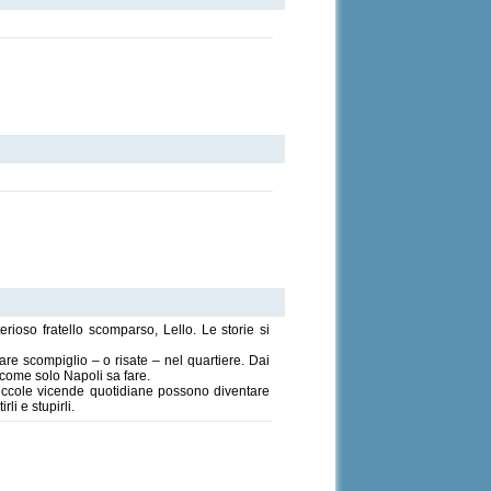
terioso fratello scomparso, Lello. Le storie si
e scompiglio – o risate – nel quartiere. Dai
o come solo Napoli sa fare.
 piccole vicende quotidiane possono diventare
li e stupirli.