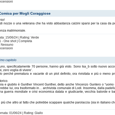
ecensioni
 Comica per Mogli Coraggiose
nio!
 di nozze o una veterana che ha visto abbastanza calzini sparsi per la casa da p
venza matrimoniale.
ata: 15/06/24 | Rating: Verde
1 - One shot | Completa
i: Nessuno
ecensioni
imo capitolo
cuno, specificatamente 70 persone, hanno già visto. Sono Isa_b sotto nuovo accou
, zero voglia di vivere’.
lo perchè prematura e vacante di un plot definito, ora rivisitata e più o meno
orico.
ioia e giubilo è Gunther Vincent Gunther, detto anche Vincenzo Guntero o “uomo 
bbe lui, ora trasformato in… archivista comunale di Lodi. Insomma, dalla padella
na guerra mondiale e crisi economica datata e giudicante, vecchia balorde e bamb
to più che altro al fatto che potrebbe scappare qualche parolaccia (sia in italiano 
rnata: 01/06/24 | Rating: Giallo