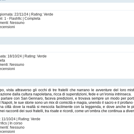
giornata: 22/11/24 | Rating: Verde
: 1 - Flashfic | Completa
imenti: Nessuno
ecensioni
nata: 18/10/24 | Rating: Verde
leta
imenti: Nessuno
ecensioni
po, vista attraverso gli occhi di tre fratelli che narrano le avventure del loro mis
razione dalla cultura napoletana, ricca di superstizioni, fede e un’ironia intrinseca.
parlare con San Gennaro, faceva predizioni, e trovava sempre un modo per portar
il Napoli, le sue storie sono un mix di comicità e magia, unendo il sacro e il profan
 una città dove la realtà si mescola facilmente con la leggenda, e dove anche le
i racconti dei suoi fratelli, tra risate e ricordi, come un’ombra che continua a divertir
: 11/10/24 | Rating: Verde
fics | In corso
imenti: Nessuno
ecensioni