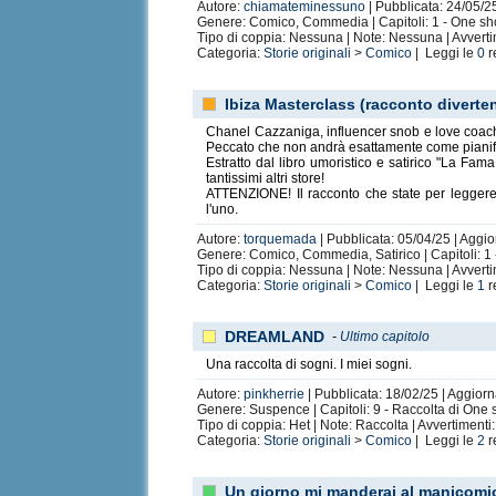
Autore:
chiamateminessuno
| Pubblicata: 24/05/25
Genere: Comico, Commedia | Capitoli: 1 - One sh
Tipo di coppia: Nessuna | Note: Nessuna | Avvert
Categoria:
Storie originali
>
Comico
| Leggi le
0
r
Ibiza Masterclass (racconto diverte
Chanel Cazzaniga, influencer snob e love coach
Peccato che non andrà esattamente come pianif
Estratto dal libro umoristico e satirico "La Fa
tantissimi altri store!
ATTENZIONE! Il racconto che state per leggere c
l'uno.
Autore:
torquemada
| Pubblicata: 05/04/25 | Aggio
Genere: Comico, Commedia, Satirico | Capitoli: 1
Tipo di coppia: Nessuna | Note: Nessuna | Avvertim
Categoria:
Storie originali
>
Comico
| Leggi le
1
r
DREAMLAND
-
Ultimo capitolo
Una raccolta di sogni. I miei sogni.
Autore:
pinkherrie
| Pubblicata: 18/02/25 | Aggiorn
Genere: Suspence | Capitoli: 9 - Raccolta di One s
Tipo di coppia: Het | Note: Raccolta | Avvertiment
Categoria:
Storie originali
>
Comico
| Leggi le
2
r
Un giorno mi manderai al manicom