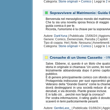
Categoria:
Storie originali
>
Comico
| Leggi le
2
r
Sopravvivere al Matrimonio: Guida
Benvenuta nel meraviglioso mondo del matrimo
Che tu sia una novella sposa fresca di viaggio
guida comica è per te.
Ricorda, l'umorismo è la chiave per la sopravvi
Autore:
DarkYuna
| Pubblicata: 15/06/24 | Aggiorn
Genere: Comico, Demenziale, Parodia | Capitoli: 
Tipo di coppia: Het | Note: Nessuna | Avvertiment
Categoria:
Storie originali
>
Comico
| Leggi le
1
r
Cronache di un Uomo Cassetto
-
Ult
Salve. Ebbene, sì, questo è un titolo che qual
storia in originale si chiamava ‘Un uomo, tre nomi
Inizialmente abbandonata dopo il primo capito
pubblico.
È di genere principalmente comico con sfondo st
Protagonista indiscusso per suoi egocentrici g
Veterano della “Grande Guerra” come la chiamere
dovrà destreggiarsi in una società reduce di u
derubati, e via dicendo. Piante grasse incluse.
E in tutto ciò… perchè non fargli la cronaca?
Per vostra informazione, il rating giallo è dovu
scaverò in temi particolarmente pesanti.
Autore:
GentleLass_
| Pubblicata: 01/06/24 | Aggio