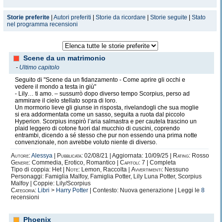
Storie preferite
|
Autori preferiti
|
Storie da ricordare
|
Storie seguite
|
Stato
nel programma recensioni
Scene da un matrimonio
-
Ultimo capitolo
Seguito di "Scene da un fidanzamento - Come aprire gli occhi e
vedere il mondo a testa in giù"
- Lily… ti amo. – sussurrò dopo diverso tempo Scorpius, perso ad
ammirare il cielo stellato sopra di loro.
Un mormorio lieve gli giunse in risposta, rivelandogli che sua moglie
si era addormentata come un sasso, seguita a ruota dal piccolo
Hyperion. Scorpius inspirò l’aria salmastra e per cautela trascino un
plaid leggero di cotone fuori dal mucchio di cuscini, coprendo
entrambi, dicendo a sé stesso che pur non essendo una prima notte
convenzionale, non avrebbe voluto niente di diverso.
Autore:
Alessya
|
Pubblicata:
02/08/21 | Aggiornata: 10/09/25 |
Rating:
Rosso
Genere:
Commedia, Erotico, Romantico |
Capitoli:
7 | Completa
Tipo di coppia: Het |
Note:
Lemon, Raccolta |
Avvertimenti:
Nessuno
Personaggi: Famiglia Malfoy, Famiglia Potter, Lily Luna Potter, Scorpius
Malfoy | Coppie: Lily/Scorpius
Categoria:
Libri
>
Harry Potter
| Contesto: Nuova generazione | Leggi le
8
recensioni
Phoenix