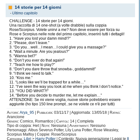
14 storie per 14 giorni
-
Ultimo capitolo
CHALLENGE - 14 storie per 14 giorni.
Una raccolta di 14 one-shot (a volte drabble) sulla coppia
Rose/Scorpius. Volete unirvi a me? Non deve essere per forza su
Rose e Scorpius nelle note del primo capitolo, inserirò tutti i dettagli!
1. “Have you lost your damn mind!?”
2. “Please, don’t leave.”
3. “Do you…well…I mean…I could give you a massage?”
4. “Wait a minute. Are you jealous?”
5. “Wanna bet?”
6. “Don’t you ever do that again!”
7. “Teach me how to play?”
8. “Don’t you dare throw that snowba-, goddammit!”
9. “I think we need to talk.”
10. “Kiss me.”
11. “Looks like we’ll be trapped for a while…”
12. “I’ve seen the way you look at me when you think I don’t notice.”
13. "YOU DID WHAT?!"
14. “Before you decide to murder me, let me explain…”
ATTENZIONE: Se mi viene voglia, nuove storie potrebbero essere
aggiunte (ho tipo 150 line prompt...se ne volete ce n'è per tutti)
Autore:
Arya_95
|
Pubblicata:
03/11/17 | Aggiornata: 13/05/18 |
Rating:
Arancione
Genere:
Comico, Romantico |
Capitoli:
14 | Completa
Tipo di coppia: Het |
Note:
Nessuna |
Avvertimenti:
Nessuno
Personaggi: Albus Severus Potter, Lily Luna Potter, Rose Weasley,
Scorpius Malfoy | Coppie: Rose/Scorpius
Categoria:
Libri
>
Harry Potter
| Contesto: Nuova generazione | Leggi le
8