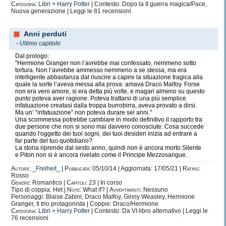
Categoria:
Libri
>
Harry Potter
| Contesto: Dopo la II guerra magica/Pace,
Nuova generazione | Leggi le
81
recensioni
Anni perduti
-
Ultimo capitolo
Dal prologo:
"Hermione Granger non l’avrebbe mai confessato, nemmeno sotto
tortura. Non l’avrebbe ammesso nemmeno a se stessa, ma era
intelligente abbastanza dal riuscire a capire la situazione tragica alla
quale la sorte l’aveva messa alla prova: amava Draco Malfoy. Forse
non era vero amore, si era detta più volte, e magari almeno su questo
punto poteva aver ragione. Poteva trattarsi di una più semplice
infatuazione creatasi dalla troppa burrobirra, aveva provato a dirsi.
Ma un’ “infatuazione” non poteva durare sei anni."
Una scommessa potrebbe cambiare in modo definitivo il rapporto tra
due persone che non si sono mai davvero conosciute. Cosa succede
quando l'oggetto dei tuoi sogni, dei tuoi desideri inizia ad entrare a
far parte del tuo quotidiano?
La storia riprende dal sesto anno, quindi non è ancora morto Silente
e Piton non si è ancora rivelato come il Principe Mezzosangue.
Autore:
_Freiheit_
|
Pubblicata:
05/10/14 | Aggiornata: 17/05/21 |
Rating:
Rosso
Genere:
Romantico |
Capitoli:
23 | In corso
Tipo di coppia: Het |
Note:
What if? |
Avvertimenti:
Nessuno
Personaggi: Blaise Zabini, Draco Malfoy, Ginny Weasley, Hermione
Granger, Il trio protagonista | Coppie: Draco/Hermione
Categoria:
Libri
>
Harry Potter
| Contesto: Da VI libro alternativo | Leggi le
76
recensioni