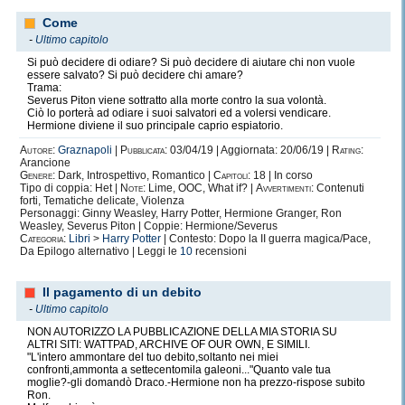
Come
-
Ultimo capitolo
Si può decidere di odiare? Si può decidere di aiutare chi non vuole
essere salvato? Si può decidere chi amare?
Trama:
Severus Piton viene sottratto alla morte contro la sua volontà.
Ciò lo porterà ad odiare i suoi salvatori ed a volersi vendicare.
Hermione diviene il suo principale caprio espiatorio.
Autore:
Graznapoli
|
Pubblicata:
03/04/19 | Aggiornata: 20/06/19 |
Rating:
Arancione
Genere:
Dark, Introspettivo, Romantico |
Capitoli:
18 | In corso
Tipo di coppia: Het |
Note:
Lime, OOC, What if? |
Avvertimenti:
Contenuti
forti, Tematiche delicate, Violenza
Personaggi: Ginny Weasley, Harry Potter, Hermione Granger, Ron
Weasley, Severus Piton | Coppie: Hermione/Severus
Categoria:
Libri
>
Harry Potter
| Contesto: Dopo la II guerra magica/Pace,
Da Epilogo alternativo | Leggi le
10
recensioni
Il pagamento di un debito
-
Ultimo capitolo
NON AUTORIZZO LA PUBBLICAZIONE DELLA MIA STORIA SU
ALTRI SITI: WATTPAD, ARCHIVE OF OUR OWN, E SIMILI.
"L'intero ammontare del tuo debito,soltanto nei miei
confronti,ammonta a settecentomila galeoni..."Quanto vale tua
moglie?-gli domandò Draco.-Hermione non ha prezzo-rispose subito
Ron.