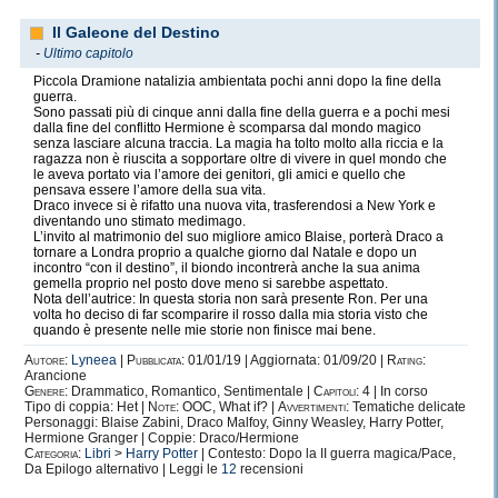
Il Galeone del Destino
-
Ultimo capitolo
Piccola Dramione natalizia ambientata pochi anni dopo la fine della
guerra.
Sono passati più di cinque anni dalla fine della guerra e a pochi mesi
dalla fine del conflitto Hermione è scomparsa dal mondo magico
senza lasciare alcuna traccia. La magia ha tolto molto alla riccia e la
ragazza non è riuscita a sopportare oltre di vivere in quel mondo che
le aveva portato via l’amore dei genitori, gli amici e quello che
pensava essere l’amore della sua vita.
Draco invece si è rifatto una nuova vita, trasferendosi a New York e
diventando uno stimato medimago.
L’invito al matrimonio del suo migliore amico Blaise, porterà Draco a
tornare a Londra proprio a qualche giorno dal Natale e dopo un
incontro “con il destino”, il biondo incontrerà anche la sua anima
gemella proprio nel posto dove meno si sarebbe aspettato.
Nota dell’autrice: In questa storia non sarà presente Ron. Per una
volta ho deciso di far scomparire il rosso dalla mia storia visto che
quando è presente nelle mie storie non finisce mai bene.
Autore:
Lyneea
|
Pubblicata:
01/01/19 | Aggiornata: 01/09/20 |
Rating:
Arancione
Genere:
Drammatico, Romantico, Sentimentale |
Capitoli:
4 | In corso
Tipo di coppia: Het |
Note:
OOC, What if? |
Avvertimenti:
Tematiche delicate
Personaggi: Blaise Zabini, Draco Malfoy, Ginny Weasley, Harry Potter,
Hermione Granger | Coppie: Draco/Hermione
Categoria:
Libri
>
Harry Potter
| Contesto: Dopo la II guerra magica/Pace,
Da Epilogo alternativo | Leggi le
12
recensioni