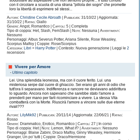
soddisfare ad aspettative che non sentono proprie... il tutto condito
con il circolare a scuola di una strana "pillola dei sogni" che promette
loro la libertà di esprimere sé stessi...
Autore:
Christine Cecile Abroath
|
Pubblicata:
31/10/22 | Aggiornata:
31/10/22 |
Rating:
Giallo
Genere:
Angst, Romantico |
Capitoli:
5 | Completa
Tipo di coppia: Het, Slash, FemSlash |
Note:
Nessuna |
Avvertimenti:
Nessuno
Personaggi: Albus Severus Potter, Ariana Silente, Rose Weasley,
Scorpius Malfoy | Coppie: Rose/Scorpius
Categoria:
Libri
>
Harry Potter
| Contesto: Nuova generazione | Leggi le
2
recensioni
Vivere per Amore
-
Ultimo capitolo
Lei. Una splendida leonessa, ma con il cuore ferito. Lui. una
misteriosa serpe dal cuore di ghiaccio. Sei erano gli anni di odio che
tutt'ora li separavano. Indifferenza e rancore ne deviavano addirittura
lo sguardo. Ancora non sapevano che sarebbe stato l'amore a
prenderli per mano per farli ricominciare a vivere. La stessa Vita
combatterà con la Morte. Riuscirà l'amore a vincere sulle due eterne
rivali???
Autore:
LilyMik92
|
Pubblicata:
20/11/14 | Aggiornata: 22/06/21 |
Rating:
Rosso
Genere:
Drammatico, Erotico, Romantico |
Capitoli:
27 | In corso
Tipo di coppia: Het |
Note:
Lemon, What if? |
Avvertimenti:
Nessuno
Personaggi: Blaise Zabini, Draco Malfoy, Ginny Weasley, Hermione
Granger, Un po' tutti | Coppie: Draco/Hermione