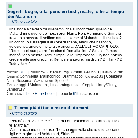
Segreti, bugie, urla, pensieri tristi, risate, follie al tempo
dei Malandrini
-
Ultimo capitolo
una storia a cavallo tra due tempi che si incontrano, quello dei
Malandrini e quello dei nostri eroi. Harry, Ron, Hermione e Ginny si
trovano a passare il settimo anno insieme ai Malandrini. il risultato?
un continuo susseguirsi di colpi di scena, amori che nascono,
gelosie, paranoie e molto altro ancora. DALL'ULTIMO CAPITOLO:
“Remus, sei suo padre..” esclamò Ron alla fine. A Sirius e James
mancò l’aria mentre Remus impallidì all’improvviso. Lily non poteva
credere alle sue orecchie. Remus era padre, ma di chi? Di Harry? Di
Teddy forse?
Autore:
sihu
|
Pubblicata:
29/02/08 | Aggiornata: 04/06/20 |
Rating:
Verde
Genere:
Commedia, Malinconico, Drammatico |
Capitoli:
83 | Completa
Note:
Nessuna |
Avvertimenti:
Spoiler!
Personaggi: I Malandrini, Il trio protagonista | Coppie: Harry/Ginny,
James/Lily
Categoria:
Libri
>
Harry Potter
| Leggi le
619
recensioni
Ti amo più di ieri e meno di domani.
-
Ultimo capitolo
“Perché ogni volta che c’è in giro Lord Voldemort facciamo figli io e
te, Martha?”
Martha accennò un sorriso. “Perché ogni volta che io e te facciamo
figli c’è in giro Lord Voldemort, Sirius?”