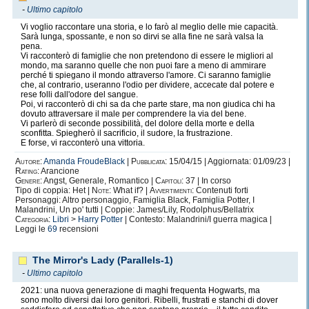
-
Ultimo capitolo
Vi voglio raccontare una storia, e lo farò al meglio delle mie capacità.
Sarà lunga, spossante, e non so dirvi se alla fine ne sarà valsa la
pena.
Vi racconterò di famiglie che non pretendono di essere le migliori al
mondo, ma saranno quelle che non puoi fare a meno di ammirare
perché ti spiegano il mondo attraverso l'amore. Ci saranno famiglie
che, al contrario, useranno l'odio per dividere, accecate dal potere e
rese folli dall'odore del sangue.
Poi, vi racconterò di chi sa da che parte stare, ma non giudica chi ha
dovuto attraversare il male per comprendere la via del bene.
Vi parlerò di seconde possibilità, del dolore della morte e della
sconfitta. Spiegherò il sacrificio, il sudore, la frustrazione.
E forse, vi racconterò una vittoria.
Autore:
Amanda FroudeBlack
|
Pubblicata:
15/04/15 | Aggiornata: 01/09/23 |
Rating:
Arancione
Genere:
Angst, Generale, Romantico |
Capitoli:
37 | In corso
Tipo di coppia: Het |
Note:
What if? |
Avvertimenti:
Contenuti forti
Personaggi: Altro personaggio, Famiglia Black, Famiglia Potter, I
Malandrini, Un po' tutti | Coppie: James/Lily, Rodolphus/Bellatrix
Categoria:
Libri
>
Harry Potter
| Contesto: Malandrini/I guerra magica |
Leggi le
69
recensioni
The Mirror's Lady (Parallels-1)
-
Ultimo capitolo
2021: una nuova generazione di maghi frequenta Hogwarts, ma
sono molto diversi dai loro genitori. Ribelli, frustrati e stanchi di dover