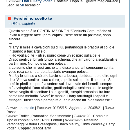
Categoria:
Libri
>
Harry Potter
| Contesto: Dopo la II guerra magica/Pace |
Leggi le
58
recensioni
Perché ho scelto te
-
Ultimo capitolo
Questa storia è la CONTINUAZIONE di "Coniucto Corpum" che vi
invito a leggere oltre i primi capitoli, scritti forse un po' male, sono
sincera.
---
“Harry si mise a cavalcioni su di lui, portandogli le braccia al collo e
iniziando a baciarglielo.
« Ho voglia di te » gli sussurrò come un sospiro sulla pelle.
Draco sentì dei brividi lungo la schiena, che arrivarono a scaldargli le
parti intime. Non poteva, non poteva...
« Lo sento che mi vuoi anche tu » disse ancora il compagno con la
voce roca continuando a baciarlo ovunque poteva.
Malfoy lo strinse a sé e lo baciò sulla bocca, desiderandolo oltre ogni
dire. Voleva sentire il suo calore, la pelle sulla pelle, il sudore... Si
alzò in piedi e lo portò a sedere sul davanzale dei fornelli, sempre
più avvinghiati l'uno all'altro, graffiandogli la schiena con le unghie.
Aveva voglia di ascoltare i suoi gemiti, i sospiri armoniosi tra loro
come una melodia. Avvertì le mani di Harry arruffargli i capelli e
stringerli, riuscendo a percepire quanto anche lui lo desiderasse.”
Autore:
_pumpkin
|
Pubblicata:
01/05/15 | Aggiornata: 20/05/21 |
Rating:
Rosso
Genere:
Erotico, Romantico, Sentimentale |
Capitoli:
20 | Completa
Tipo di coppia: Slash |
Note:
Lemon |
Avvertimenti:
Nessuno
Personaggi: Astoria Greengrass, Draco Malfoy, Ginny Weasley, Harry
Potter | Coppie: Draco/Harry