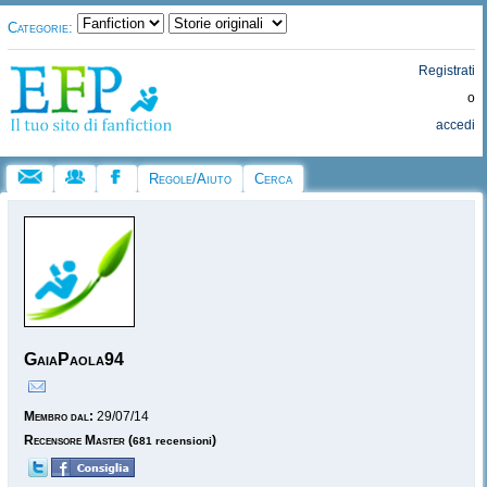
Categorie:
Registrati
o
accedi
Regole/Aiuto
Cerca
GaiaPaola94
Membro dal:
29/07/14
Recensore Master
(
)
681 recensioni