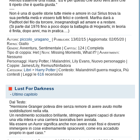
Remus trattenne una risata. “Ed è per questo che sono vent’anni che
ti ripeto che è quella giusta.”
----
Non è una di quelle storie tutte miele e amore in cui Sirius trova la
sua perfetta metà e vissero tutti felici e contenti. Martha darà a
Padfoot del filo da torcere, insegnandogli ad amare e a restare.
(Si parte dal 1976 fino a poco dopo la battaglia di Hogwarts; in teoria
è finita, dopo anni, ma in pratica.....)
Autore:
piccolo_uragano_
|
Pubblicata:
13/02/15 | Aggiornata: 02/05/20 |
Rating:
Giallo
Genere:
Avventura, Sentimentale |
Capitoli:
124 | Completa
Tipo di coppia: Het |
Note:
Missing Moments, What if? |
Avvertimenti:
Nessuno
Personaggi: Harry Potter, I Malandrini, Lily Evans, Nuovo personaggio |
Coppie: James/Lily, Remus/Ninfadora
Categoria:
Libri
>
Harry Potter
| Contesto: Malandrini/I guerra magica, Più
contesti | Leggi le
616
recensioni
Lust For Darkness
-
Ultimo capitolo
Dal Testo:
"Hermione Granger poteva dire senza remore di avere avuto molte
soddisfazioni nella vita.
Un rendimento scolastico brillante, stringere legami capaci di durare
una vita intera e una carriera lavorativa ben avviata.
Ma essere un Auror significa anche non avere orari fissi e doversi
immergere in cose estremamente spiacevoli, come era accaduto
proprio in quel caso."