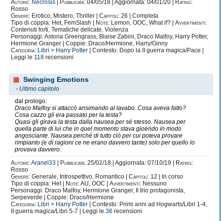
Autore:
Necrosis
|
Pubblicata:
04/05/18 | Aggiornata: 04/01/20 |
Rating:
Rosso
Genere:
Erotico, Mistero, Thriller |
Capitoli:
26 | Completa
Tipo di coppia: Het, FemSlash |
Note:
Lemon, OOC, What if? |
Avvertimenti:
Contenuti forti, Tematiche delicate, Violenza
Personaggi: Astoria Greengrass, Blaise Zabini, Draco Malfoy, Harry Potter,
Hermione Granger | Coppie: Draco/Hermione, Harry/Ginny
Categoria:
Libri
>
Harry Potter
| Contesto: Dopo la II guerra magica/Pace |
Leggi le
118
recensioni
Swinging Emotions
-
Ultimo capitolo
dal prologo:
Draco Malfoy si attaccò ansimando al lavabo. Cosa aveva fatto?
Cosa cazzo gli era passato per la testa?
Quasi gli girava la testa dalla nausea per sé stesso. Nausea per
quella parte di lui che in quel momento stava gioendo in modo
angosciante. Nausea perché di tutto ciò per cui poteva provare
rimpianto (e di ragioni ce ne erano davvero tante) solo per quello lo
provava davvero.
Autore:
Aranel33
|
Pubblicata:
25/02/18 | Aggiornata: 07/10/19 |
Rating:
Rosso
Genere:
Generale, Introspettivo, Romantico |
Capitoli:
12 | In corso
Tipo di coppia: Het |
Note:
AU, OOC |
Avvertimenti:
Nessuno
Personaggi: Draco Malfoy, Hermione Granger, Il trio protagonista,
Serpeverde | Coppie: Draco/Hermione
Categoria:
Libri
>
Harry Potter
| Contesto: Primi anni ad Hogwarts/Libri 1-4,
II guerra magica/Libri 5-7 | Leggi le
36
recensioni