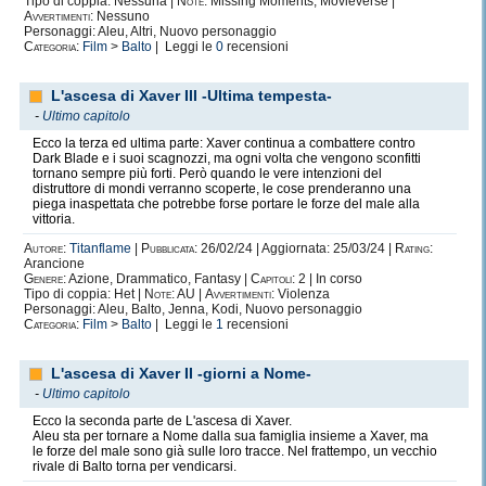
Tipo di coppia: Nessuna |
Note:
Missing Moments, Movieverse |
Avvertimenti:
Nessuno
Personaggi: Aleu, Altri, Nuovo personaggio
Categoria:
Film
>
Balto
| Leggi le
0
recensioni
L'ascesa di Xaver III -Ultima tempesta-
-
Ultimo capitolo
Ecco la terza ed ultima parte: Xaver continua a combattere contro
Dark Blade e i suoi scagnozzi, ma ogni volta che vengono sconfitti
tornano sempre più forti. Però quando le vere intenzioni del
distruttore di mondi verranno scoperte, le cose prenderanno una
piega inaspettata che potrebbe forse portare le forze del male alla
vittoria.
Autore:
Titanflame
|
Pubblicata:
26/02/24 | Aggiornata: 25/03/24 |
Rating:
Arancione
Genere:
Azione, Drammatico, Fantasy |
Capitoli:
2 | In corso
Tipo di coppia: Het |
Note:
AU |
Avvertimenti:
Violenza
Personaggi: Aleu, Balto, Jenna, Kodi, Nuovo personaggio
Categoria:
Film
>
Balto
| Leggi le
1
recensioni
L'ascesa di Xaver II -giorni a Nome-
-
Ultimo capitolo
Ecco la seconda parte de L'ascesa di Xaver.
Aleu sta per tornare a Nome dalla sua famiglia insieme a Xaver, ma
le forze del male sono già sulle loro tracce. Nel frattempo, un vecchio
rivale di Balto torna per vendicarsi.