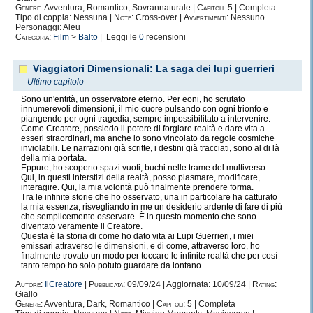
Genere:
Avventura, Romantico, Sovrannaturale |
Capitoli:
5 | Completa
Tipo di coppia: Nessuna |
Note:
Cross-over |
Avvertimenti:
Nessuno
Personaggi: Aleu
Categoria:
Film
>
Balto
| Leggi le
0
recensioni
Viaggiatori Dimensionali: La saga dei lupi guerrieri
-
Ultimo capitolo
Sono un'entità, un osservatore eterno. Per eoni, ho scrutato
innumerevoli dimensioni, il mio cuore pulsando con ogni trionfo e
piangendo per ogni tragedia, sempre impossibilitato a intervenire.
Come Creatore, possiedo il potere di forgiare realtà e dare vita a
esseri straordinari, ma anche io sono vincolato da regole cosmiche
inviolabili. Le narrazioni già scritte, i destini già tracciati, sono al di là
della mia portata.
Eppure, ho scoperto spazi vuoti, buchi nelle trame del multiverso.
Qui, in questi interstizi della realtà, posso plasmare, modificare,
interagire. Qui, la mia volontà può finalmente prendere forma.
Tra le infinite storie che ho osservato, una in particolare ha catturato
la mia essenza, risvegliando in me un desiderio ardente di fare di più
che semplicemente osservare. È in questo momento che sono
diventato veramente il Creatore.
Questa è la storia di come ho dato vita ai Lupi Guerrieri, i miei
emissari attraverso le dimensioni, e di come, attraverso loro, ho
finalmente trovato un modo per toccare le infinite realtà che per così
tanto tempo ho solo potuto guardare da lontano.
Autore:
IlCreatore
|
Pubblicata:
09/09/24 | Aggiornata: 10/09/24 |
Rating:
Giallo
Genere:
Avventura, Dark, Romantico |
Capitoli:
5 | Completa