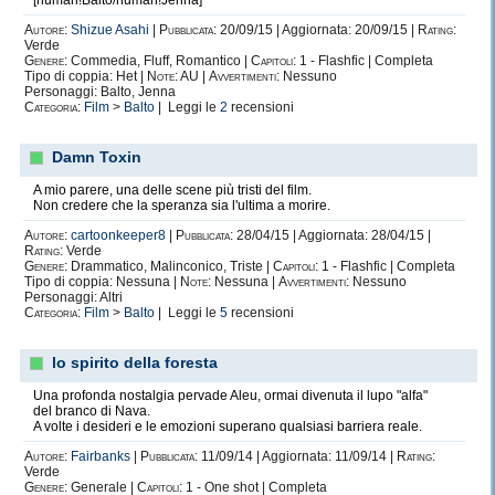
[human!Balto/human!Jenna]
Autore:
Shizue Asahi
|
Pubblicata:
20/09/15 | Aggiornata: 20/09/15 |
Rating:
Verde
Genere:
Commedia, Fluff, Romantico |
Capitoli:
1 - Flashfic | Completa
Tipo di coppia: Het |
Note:
AU |
Avvertimenti:
Nessuno
Personaggi: Balto, Jenna
Categoria:
Film
>
Balto
| Leggi le
2
recensioni
Damn Toxin
A mio parere, una delle scene più tristi del film.
Non credere che la speranza sia l'ultima a morire.
Autore:
cartoonkeeper8
|
Pubblicata:
28/04/15 | Aggiornata: 28/04/15 |
Rating:
Verde
Genere:
Drammatico, Malinconico, Triste |
Capitoli:
1 - Flashfic | Completa
Tipo di coppia: Nessuna |
Note:
Nessuna |
Avvertimenti:
Nessuno
Personaggi: Altri
Categoria:
Film
>
Balto
| Leggi le
5
recensioni
lo spirito della foresta
Una profonda nostalgia pervade Aleu, ormai divenuta il lupo "alfa"
del branco di Nava.
A volte i desideri e le emozioni superano qualsiasi barriera reale.
Autore:
Fairbanks
|
Pubblicata:
11/09/14 | Aggiornata: 11/09/14 |
Rating:
Verde
Genere:
Generale |
Capitoli:
1 - One shot | Completa