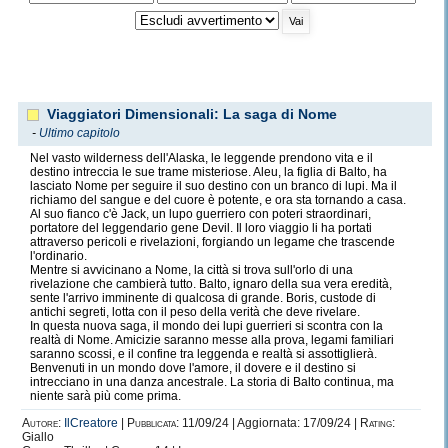
Viaggiatori Dimensionali: La saga di Nome
-
Ultimo capitolo
Nel vasto wilderness dell'Alaska, le leggende prendono vita e il
destino intreccia le sue trame misteriose. Aleu, la figlia di Balto, ha
lasciato Nome per seguire il suo destino con un branco di lupi. Ma il
richiamo del sangue e del cuore è potente, e ora sta tornando a casa.
Al suo fianco c'è Jack, un lupo guerriero con poteri straordinari,
portatore del leggendario gene Devil. Il loro viaggio li ha portati
attraverso pericoli e rivelazioni, forgiando un legame che trascende
l'ordinario.
Mentre si avvicinano a Nome, la città si trova sull'orlo di una
rivelazione che cambierà tutto. Balto, ignaro della sua vera eredità,
sente l'arrivo imminente di qualcosa di grande. Boris, custode di
antichi segreti, lotta con il peso della verità che deve rivelare.
In questa nuova saga, il mondo dei lupi guerrieri si scontra con la
realtà di Nome. Amicizie saranno messe alla prova, legami familiari
saranno scossi, e il confine tra leggenda e realtà si assottiglierà.
Benvenuti in un mondo dove l'amore, il dovere e il destino si
intrecciano in una danza ancestrale. La storia di Balto continua, ma
niente sarà più come prima.
Autore:
IlCreatore
|
Pubblicata:
11/09/24 | Aggiornata: 17/09/24 |
Rating:
Giallo