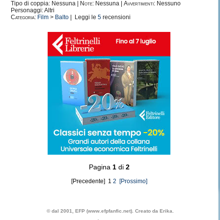
Tipo di coppia: Nessuna |
Note:
Nessuna |
Avvertimenti:
Nessuno
Personaggi: Altri
Categoria:
Film
>
Balto
| Leggi le
5
recensioni
Pagina
1
di
2
[Precedente] 1
2
[Prossimo]
© dal 2001, EFP (www.efpfanfic.net). Creato da Erika.