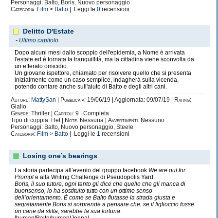
Personaggi: Balto, Boris, Nuovo personaggio
Categoria:
Film
>
Balto
| Leggi le
0
recensioni
Delitto D'Estate
-
Ultimo capitolo
Dopo alcuni mesi dallo scoppio dell'epidemia, a Nome è arrivata
l'estate ed è tornata la tranquillità, ma la cittadina viene sconvolta da
un efferato omicidio.
Un giovane ispettore, chiamato per risolvere quello che si presenta
inizialmente come un caso semplice, indagherà sulla vicenda,
potendo contare anche sull'aiuto di Balto e degli altri cani.
Autore:
MattySan
|
Pubblicata:
19/06/19 | Aggiornata: 09/07/19 |
Rating:
Giallo
Genere:
Thriller |
Capitoli:
9 | Completa
Tipo di coppia: Het |
Note:
Nessuna |
Avvertimenti:
Nessuno
Personaggi: Balto, Nuovo personaggio, Steele
Categoria:
Film
>
Balto
| Leggi le
1
recensioni
Losing one’s bearings
La storia partecipa all’evento del gruppo facebook
We are out for
Prompt
e alla Writing Challenge di Pseudopolis Yard.
Boris, il suo tutore, ogni tanto gli dice che quello che gli manca di
buonsenso, lo ha sostituito tutto con un ottimo senso
dell’orientamento. È come se Balto fiutasse la strada giusta e
segretamente Boris si sorprende a pensare che, se il figlioccio fosse
un cane da slitta, sarebbe la sua fortuna.