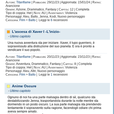
Autore:
Titanflame
|
Pubblicata:
29/11/23 | Aggiornata: 15/01/24 |
Rating:
Arancione
Genere:
Azione, Drammatico, Fantasy |
Capitoli:
12 | Completa
Tipo di coppia: Het |
Note:
AU |
Avvertimenti:
Violenza
Personaggi: Aleu, Balto, Jenna, Kodi, Nuovo personaggio
Categoria:
Film
>
Balto
| Leggi le
6
recensioni
L'ascesa di Xaver I -L'inizio-
-
Ultimo capitolo
Una nuova avventura sta per iniziare. Xaver, il lupo guerriero, è
sopravvissuto alla distruzione del suo pianeta. E ora è pronto a
vendicare il suo popolo.
Autore:
Titanflame
|
Pubblicata:
20/11/23 | Aggiornata: 23/11/23 |
Rating:
Arancione
Genere:
Avventura, Drammatico, Fantasy |
Capitoli:
8 | Completa
Tipo di coppia: Het |
Note:
AU |
Avvertimenti:
Violenza
Personaggi: Aleu, Altri, Nuovo personaggio
Categoria:
Film
>
Balto
| Leggi le
1
recensioni
Anime Oscure
-
Ultimo capitolo
Ognuno di noi ha una parte malvagia dentro di sè, qualcuno sta
destabilizzando Jenna, trasportandola durante la notte mentre sta
dormendo in un posto oscuro. La sua parte malvagia sta prendendo
lentamente il sopravvento sulla ragione, facendogli odiare chi prima
aveva sempre amato.