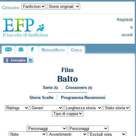
Categorie:
Registrati
o
accedi
Regole/Aiuto
Cerca
Film
Balto
Serie
Crossovers
(5)
(0)
Storie Scelte
Programma Recensioni