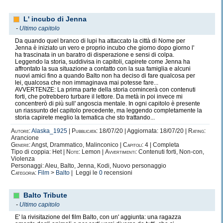
L' incubo di Jenna
-
Ultimo capitolo
Da quando quel branco di lupi ha attaccato la città di Nome per
Jenna è iniziato un vero e proprio incubo che giorno dopo giorno l'
ha trascinata in un baratro di disperazione e sensi di colpa.
Leggendo la storia, suddivisa in capitoli, capirete come Jenna ha
affrontato la sua situazione a contatto con la sua famiglia e alcuni
nuovi amici fino a quando Balto non ha deciso di fare qualcosa per
lei, qualcosa che non immaginava mai potesse fare...
AVVERTENZE: La prima parte della storia comincerà con contenuti
forti, che potrebbero turbare il lettore. Da metà in poi invece mi
concentrerò di più sull' angoscia mentale. In ogni capitolo è presente
un riassunto del capitolo precedente, ma leggendo completamente la
storia capirete meglio la tematica che sto trattando...
Autore:
Alaska_1925
|
Pubblicata:
18/07/20 | Aggiornata: 18/07/20 |
Rating:
Arancione
Genere:
Angst, Drammatico, Malinconico |
Capitoli:
4 | Completa
Tipo di coppia: Het |
Note:
Lemon |
Avvertimenti:
Contenuti forti, Non-con,
Violenza
Personaggi: Aleu, Balto, Jenna, Kodi, Nuovo personaggio
Categoria:
Film
>
Balto
| Leggi le
0
recensioni
Balto Tribute
-
Ultimo capitolo
E' la rivisitazione del film Balto, con un' aggiunta: una ragazza