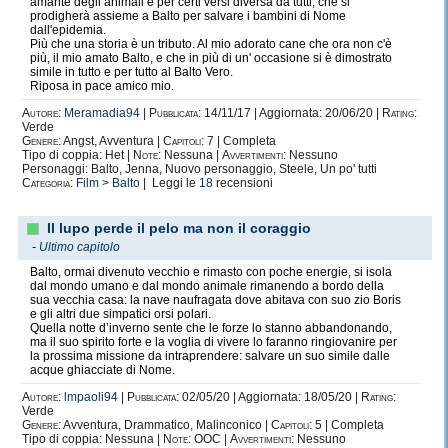
amante degli animali e per certi versi diversa da tutti, che si
prodigherà assieme a Balto per salvare i bambini di Nome
dall'epidemia.
Più che una storia è un tributo. Al mio adorato cane che ora non c'è
più, il mio amato Balto, e che in più di un' occasione si è dimostrato
simile in tutto e per tutto al Balto Vero.
Riposa in pace amico mio.
Autore:
Meramadia94
|
Pubblicata:
14/11/17 | Aggiornata: 20/06/20 |
Rating:
Verde
Genere:
Angst, Avventura |
Capitoli:
7 | Completa
Tipo di coppia: Het |
Note:
Nessuna |
Avvertimenti:
Nessuno
Personaggi: Balto, Jenna, Nuovo personaggio, Steele, Un po' tutti
Categoria:
Film
>
Balto
| Leggi le
18
recensioni
Il lupo perde il pelo ma non il coraggio
-
Ultimo capitolo
Balto, ormai divenuto vecchio e rimasto con poche energie, si isola
dal mondo umano e dal mondo animale rimanendo a bordo della
sua vecchia casa: la nave naufragata dove abitava con suo zio Boris
e gli altri due simpatici orsi polari.
Quella notte d’inverno sente che le forze lo stanno abbandonando,
ma il suo spirito forte e la voglia di vivere lo faranno ringiovanire per
la prossima missione da intraprendere: salvare un suo simile dalle
acque ghiacciate di Nome.
Autore:
lmpaoli94
|
Pubblicata:
02/05/20 | Aggiornata: 18/05/20 |
Rating:
Verde
Genere:
Avventura, Drammatico, Malinconico |
Capitoli:
5 | Completa
Tipo di coppia: Nessuna |
Note:
OOC |
Avvertimenti:
Nessuno