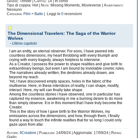
Genere:
Thriller |
Capitoli:
14 | In corso
Tipo di coppia: Het |
Note:
Missing Moments, Movieverse |
Avvertimenti:
Nessuno
Categoria:
Film
>
Balto
| Leggi le
0
recensioni
The Dimensional Travelers: The Saga of the Warrior
Wolves
-
Ultimo capitolo
I am an entity, an eternal observer. For eons, I have peered into
countless dimensions, my heart throbbing with every triumph and
crying with every tragedy, always helpless to intervene.
As a Creator, I possess the power to shape realities and give birth to
extraordinary beings, but even I am bound by inviolable cosmic rules.
The narratives already written, the destinies already drawn, are
beyond my reach.
Yet, I have discovered empty spaces, holes in the fabric of the
multiverse. Here, in these interstices of reality, I can shape, modify,
interact. Here, my will can finally take shape.
Among the countless stories I have observed, one in particular has
captured my essence, awakening in me a burning desire to do more
than simply observe. It is in this moment that I have truly become the
Creator.
This is the story of how I gave birth to the Warrior Wolves, my
emissaries across the dimensions, and how, through them, I finally
found a way to touch the infinite realities that for so long I could only
gaze upon from afar.
Autore:
IlCreatore
|
Pubblicata:
14/09/24 | Aggiornata: 17/09/24 |
Rating:
Giallo