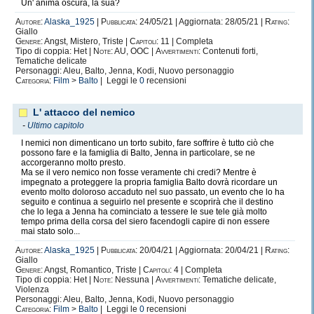
Un' anima oscura, la sua?
Autore:
Alaska_1925
|
Pubblicata:
24/05/21 | Aggiornata: 28/05/21 |
Rating:
Giallo
Genere:
Angst, Mistero, Triste |
Capitoli:
11 | Completa
Tipo di coppia: Het |
Note:
AU, OOC |
Avvertimenti:
Contenuti forti,
Tematiche delicate
Personaggi: Aleu, Balto, Jenna, Kodi, Nuovo personaggio
Categoria:
Film
>
Balto
| Leggi le
0
recensioni
L' attacco del nemico
-
Ultimo capitolo
I nemici non dimenticano un torto subito, fare soffrire è tutto ciò che
possono fare e la famiglia di Balto, Jenna in particolare, se ne
accorgeranno molto presto.
Ma se il vero nemico non fosse veramente chi credi? Mentre è
impegnato a proteggere la propria famiglia Balto dovrà ricordare un
evento molto doloroso accaduto nel suo passato, un evento che lo ha
seguito e continua a seguirlo nel presente e scoprirà che il destino
che lo lega a Jenna ha cominciato a tessere le sue tele già molto
tempo prima della corsa del siero facendogli capire di non essere
mai stato solo...
Autore:
Alaska_1925
|
Pubblicata:
20/04/21 | Aggiornata: 20/04/21 |
Rating:
Giallo
Genere:
Angst, Romantico, Triste |
Capitoli:
4 | Completa
Tipo di coppia: Het |
Note:
Nessuna |
Avvertimenti:
Tematiche delicate,
Violenza
Personaggi: Aleu, Balto, Jenna, Kodi, Nuovo personaggio
Categoria:
Film
>
Balto
| Leggi le
0
recensioni