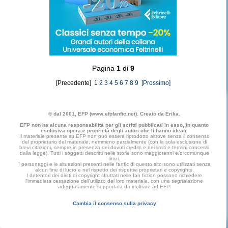
Pagina
1
di
9
[Precedente] 1
2
3
4
5
6
7
8
9
[Prossimo]
© dal 2001, EFP (www.efpfanfic.net). Creato da Erika.
EFP non ha alcuna responsabilità per gli scritti pubblicati in esso, in quanto
esclusiva opera e proprietà degli autori che li hanno ideati.
Il materiale presente su EFP non può essere riprodotto altrove senza il consenso
del proprietario del materiale, nemmeno parzialmente (con la sola esclusione di
brevi citazioni, sempre in presenza dei dovuti credits e nei limiti e termini concessi
dalla legge). Tutti i soggetti descritti nelle storie sono maggiorenni e/o comunque
fittizi.
I personaggi e le situazioni presenti nelle fanfic di questo sito sono utilizzati senza
alcun fine di lucro e nel rispetto dei rispettivi proprietari e copyrights.
I detentori dei diritti di copyright sfruttati nelle fan fiction possono richiedere
l'immediata cessazione dell'utilizzo del loro materiale, con una segnalazione
adeguatamente supportata da inoltrare ad EFP.
Cambia il consenso sulla privacy