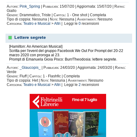
Autore:
Pink_Spring
|
Pubblicata:
15/07/20 | Aggiornata: 15/07/20 |
Rating:
Giallo
Genere:
Drammatico, Triste |
Capitoli:
1 - One shot | Completa
Tipo di coppia: Nessuna |
Note:
Nessuna |
Avvertimenti:
Nessuno
Categoria:
Teatro e Musical
>
Altri
| Leggi le
0
recensioni
Lettere segrete
[Hamilton: An American Musical]
Scritta per l'event del gruppo Facebook We Out For Prompt del 20-22
marzo 2020 con proroga al 23.
Prompt di Emanuela Gioia Pisco: Burr/Theodosia: lettere segrete.
Autore:
_Glaucopis_
|
Pubblicata:
24/03/20 | Aggiornata: 24/03/20 |
Rating:
Verde
Genere:
Fluff |
Capitoli:
1 - Flashfic | Completa
Tipo di coppia: Het |
Note:
Nessuna |
Avvertimenti:
Nessuno
Categoria:
Teatro e Musical
>
Altri
| Leggi le
2
recensioni