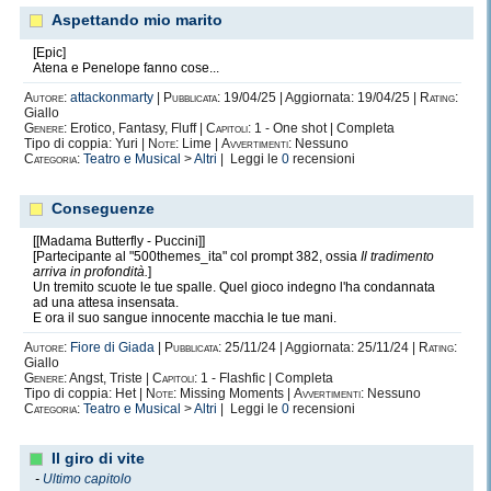
Aspettando mio marito
[Epic]
Atena e Penelope fanno cose...
Autore:
attackonmarty
|
Pubblicata:
19/04/25 | Aggiornata: 19/04/25 |
Rating:
Giallo
Genere:
Erotico, Fantasy, Fluff |
Capitoli:
1 - One shot | Completa
Tipo di coppia: Yuri |
Note:
Lime |
Avvertimenti:
Nessuno
Categoria:
Teatro e Musical
>
Altri
| Leggi le
0
recensioni
Conseguenze
[[Madama Butterfly - Puccini]]
[Partecipante al "500themes_ita" col prompt 382, ossia
Il tradimento
arriva in profondità.
]
Un tremito scuote le tue spalle. Quel gioco indegno l'ha condannata
ad una attesa insensata.
E ora il suo sangue innocente macchia le tue mani.
Autore:
Fiore di Giada
|
Pubblicata:
25/11/24 | Aggiornata: 25/11/24 |
Rating:
Giallo
Genere:
Angst, Triste |
Capitoli:
1 - Flashfic | Completa
Tipo di coppia: Het |
Note:
Missing Moments |
Avvertimenti:
Nessuno
Categoria:
Teatro e Musical
>
Altri
| Leggi le
0
recensioni
Il giro di vite
-
Ultimo capitolo