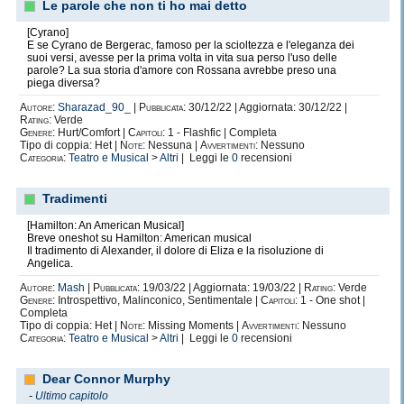
Le parole che non ti ho mai detto
[Cyrano]
E se Cyrano de Bergerac, famoso per la scioltezza e l'eleganza dei
suoi versi, avesse per la prima volta in vita sua perso l'uso delle
parole? La sua storia d'amore con Rossana avrebbe preso una
piega diversa?
Autore:
Sharazad_90_
|
Pubblicata:
30/12/22 | Aggiornata: 30/12/22 |
Rating:
Verde
Genere:
Hurt/Comfort |
Capitoli:
1 - Flashfic | Completa
Tipo di coppia: Het |
Note:
Nessuna |
Avvertimenti:
Nessuno
Categoria:
Teatro e Musical
>
Altri
| Leggi le
0
recensioni
Tradimenti
[Hamilton: An American Musical]
Breve oneshot su Hamilton: American musical
Il tradimento di Alexander, il dolore di Eliza e la risoluzione di
Angelica.
Autore:
Mash
|
Pubblicata:
19/03/22 | Aggiornata: 19/03/22 |
Rating:
Verde
Genere:
Introspettivo, Malinconico, Sentimentale |
Capitoli:
1 - One shot |
Completa
Tipo di coppia: Het |
Note:
Missing Moments |
Avvertimenti:
Nessuno
Categoria:
Teatro e Musical
>
Altri
| Leggi le
0
recensioni
Dear Connor Murphy
-
Ultimo capitolo