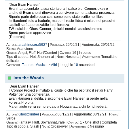
[Dear Evan Hansen]
Evan ha raccontato la sua storia ora il palco è di Connor, okay e
anche di Evan che si ritroverà a convivere con una strana presenza.
Riporto parte delle cose così come sono state scritte nel libro
limitandomi solo a tradurle, ma per il resto l'idea è mia e nei prossimi
capitoli sarà apprezzabile la differenza.
TW: suicidio, Ghost!Connor, disturbi mentali, autolesionismo
Spero possiate apprezzare
[Treebros]
Autore:
arashinosora5927
|
Pubblicata:
25/05/21 | Aggiornata: 29/01/22 |
Rating:
Arancione
Genere:
Angst, Fluff, Hurt/Comfort |
Capitoli:
16 | In corso
Tipo di coppia: Het, Shonen-ai |
Note:
Nessuna |
Avvertimenti:
Tematiche
delicate
Categoria:
Teatro e Musical
>
Altri
| Leggi le
10
recensioni
Into the Woods
[Dear Evan Hansen]
Il Connor Project è invitato al castello che ha ospitato il set di Harry
Potter per una conferenza.
Evan Hansen si defila, e siccome è Evan Hansen si perde nella
Foresta Proibita.
Ma un aiuto verrà sempre dato a Hogwarts... a chi lo richiederà.
Autore:
Ghostclimber
|
Pubblicata:
08/12/21 | Aggiornata: 08/12/21 |
Rating:
Verde
Genere:
Fantasy, Fluff, Sovrannaturale |
Capitoli:
1 - One shot | Completa
Tipo di coppia: Slash |
Note:
Cross-over |
Avvertimenti:
Nessuno