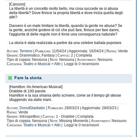
[Canzoni]
La libertà è un concetto molto bello, ma cosa succede se si abusa
della libertà? Dove finisce la propria libertà e dove inizia quella degli
altri?
Davvero è un male limitare la libertà, quando la gente ne abusa? Se
la gente, anziché godere di ciò che può fare, finisce per fare danni,
l'aggiunta di delle regole non è forse una conseguenza naturale?
La storia è stata realizzata a partire da una celebre ballata popolare.
Autore:
Terreno
|
Pubblicata:
11/04/24 | Aggiornata: 16/04/24 |
Rating:
Verde
Genere:
Drammatico, Fantasy |
Capitoli:
2 | Completa
Tipo di coppia: Nessuna |
Note:
Nessuna |
Avvertimenti:
Nessuno
Categoria:
Teatro e Musical
>
Altri
| Leggi le
0
recensioni
Fare la storia
[Hamilton: An American Musical]
Drabble di 100 parole.
Hamilton e la sua smania dello scrivere, come se il tempo gli stesse
sfuggendo via dalle mani.
Autore:
DonutGladiator
|
Pubblicata:
28/03/23 | Aggiornata: 28/03/23 |
Rating:
Verde
Genere:
Introspettivo |
Capitoli:
1 - Drabble | Completa
Tipo di coppia: Nessuna |
Note:
Missing Moments |
Avvertimenti:
Nessuno
Categoria:
Teatro e Musical
>
Altri
| Leggi le
0
recensioni