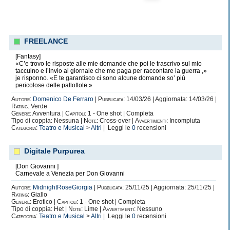
FREELANCE
[Fantasy]
«C’e trovo le risposte alle mie domande che poi le trascrivo sul mio
taccuino e l’invio al giornale che me paga per raccontare la guerra ,»
je risponno. «E te garantisco ci sono alcune domande so’ più
pericolose delle pallottole.»
Autore:
Domenico De Ferraro
|
Pubblicata:
14/03/26 | Aggiornata: 14/03/26 |
Rating:
Verde
Genere:
Avventura |
Capitoli:
1 - One shot | Completa
Tipo di coppia: Nessuna |
Note:
Cross-over |
Avvertimenti:
Incompiuta
Categoria:
Teatro e Musical
>
Altri
| Leggi le
0
recensioni
Digitale Purpurea
[Don Giovanni ]
Carnevale a Venezia per Don Giovanni
Autore:
MidnightRoseGiorgia
|
Pubblicata:
25/11/25 | Aggiornata: 25/11/25 |
Rating:
Giallo
Genere:
Erotico |
Capitoli:
1 - One shot | Completa
Tipo di coppia: Het |
Note:
Lime |
Avvertimenti:
Nessuno
Categoria:
Teatro e Musical
>
Altri
| Leggi le
0
recensioni