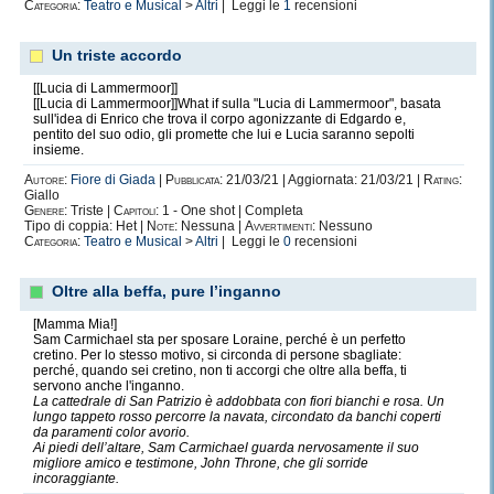
Categoria:
Teatro e Musical
>
Altri
| Leggi le
1
recensioni
Un triste accordo
[[Lucia di Lammermoor]]
[[Lucia di Lammermoor]]What if sulla "Lucia di Lammermoor", basata
sull'idea di Enrico che trova il corpo agonizzante di Edgardo e,
pentito del suo odio, gli promette che lui e Lucia saranno sepolti
insieme.
Autore:
Fiore di Giada
|
Pubblicata:
21/03/21 | Aggiornata: 21/03/21 |
Rating:
Giallo
Genere:
Triste |
Capitoli:
1 - One shot | Completa
Tipo di coppia: Het |
Note:
Nessuna |
Avvertimenti:
Nessuno
Categoria:
Teatro e Musical
>
Altri
| Leggi le
0
recensioni
Oltre alla beffa, pure l’inganno
[Mamma Mia!]
Sam Carmichael sta per sposare Loraine, perché è un perfetto
cretino. Per lo stesso motivo, si circonda di persone sbagliate:
perché, quando sei cretino, non ti accorgi che oltre alla beffa, ti
servono anche l'inganno.
La cattedrale di San Patrizio è addobbata con fiori bianchi e rosa. Un
lungo tappeto rosso percorre la navata, circondato da banchi coperti
da paramenti color avorio.
Ai piedi dell’altare, Sam Carmichael guarda nervosamente il suo
migliore amico e testimone, John Throne, che gli sorride
incoraggiante.