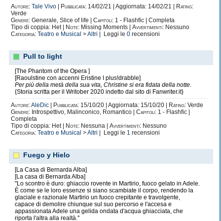
Autore:
Tale Vivo
|
Pubblicata:
14/02/21 | Aggiornata: 14/02/21 |
Rating:
Verde
Genere:
Generale, Slice of life |
Capitoli:
1 - Flashfic | Completa
Tipo di coppia: Het |
Note:
Missing Moments |
Avvertimenti:
Nessuno
Categoria:
Teatro e Musical
>
Altri
| Leggi le
0
recensioni
Pull to light
[The Phantom of the Opera ]
[Raoulstine con accenni Eristine ǀ plus!drabble]
Per più della metà della sua vita, Christine si era fidata della notte.
{Storia scritta per il Writober 2020 indetto dal sito di Fanwriter.it}
Autore:
AleDic
|
Pubblicata:
15/10/20 | Aggiornata: 15/10/20 |
Rating:
Verde
Genere:
Introspettivo, Malinconico, Romantico |
Capitoli:
1 - Flashfic |
Completa
Tipo di coppia: Het |
Note:
Nessuna |
Avvertimenti:
Nessuno
Categoria:
Teatro e Musical
>
Altri
| Leggi le
1
recensioni
Fuego y Hielo
[La Casa di Bernarda Alba]
[La casa di Bernarda Alba]
"Lo scontro è duro: ghiaccio rovente in Martirio, fuoco gelato in Adele.
È come se le loro essenze si siano scambiate il corpo, rendendo la
glaciale e razionale Martirio un fuoco crepitante e travolgente,
capace di demolire chiunque sul suo percorso e l'accesa e
appassionata Adele una gelida ondata d'acqua ghiacciata, che
riporta l'altra alla realtà."