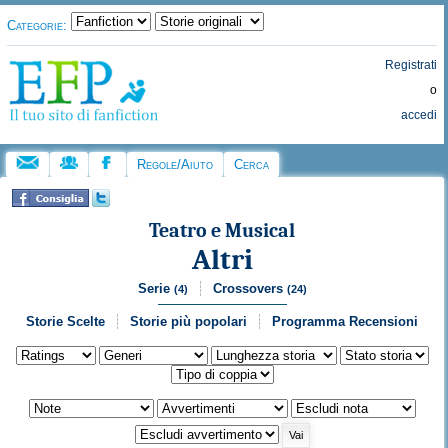
Categorie:
Registrati
o
accedi
Regole/Aiuto
Cerca
Teatro e Musical
Altri
Serie
Crossovers
(4)
(24)
Storie Scelte
Storie più popolari
Programma Recensioni