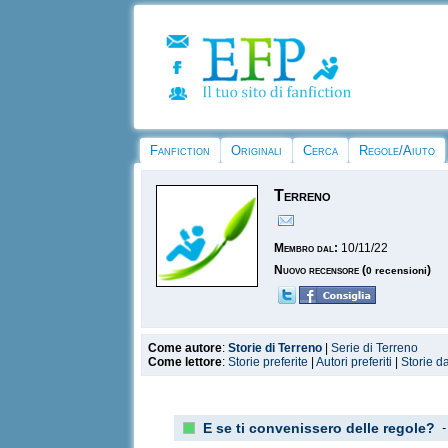
Fanfiction
Originali
Cerca
Regole/Aiuto
Terreno
Membro dal:
10/11/22
Nuovo recensore
(
)
0 recensioni
Come autore
:
Storie di Terreno
|
Serie di Terreno
Come lettore
:
Storie preferite
|
Autori preferiti
|
Storie d
E se ti convenissero delle regole?