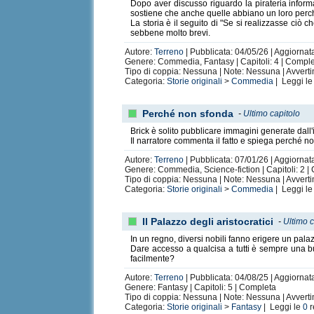
Dopo aver discusso riguardo la pirateria informa
sostiene che anche quelle abbiano un loro perc
La storia è il seguito di "Se si realizzasse ciò 
sebbene molto brevi.
Autore:
Terreno
| Pubblicata: 04/05/26 | Aggiornat
Genere: Commedia, Fantasy | Capitoli: 4 | Compl
Tipo di coppia: Nessuna | Note: Nessuna | Avvert
Categoria:
Storie originali
>
Commedia
| Leggi l
Perché non sfonda
-
Ultimo capitolo
Brick è solito pubblicare immagini generate dall'
Il narratore commenta il fatto e spiega perché n
Autore:
Terreno
| Pubblicata: 07/01/26 | Aggiornat
Genere: Commedia, Science-fiction | Capitoli: 2 |
Tipo di coppia: Nessuna | Note: Nessuna | Avvert
Categoria:
Storie originali
>
Commedia
| Leggi l
Il Palazzo degli aristocratici
-
Ultimo c
In un regno, diversi nobili fanno erigere un palaz
Dare accesso a qualcisa a tutti è sempre una b
facilmente?
Autore:
Terreno
| Pubblicata: 04/08/25 | Aggiornat
Genere: Fantasy | Capitoli: 5 | Completa
Tipo di coppia: Nessuna | Note: Nessuna | Avvert
Categoria:
Storie originali
>
Fantasy
| Leggi le
0
r