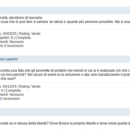
cietà, decidono di lasciarla.
ca cosa che si può fare è salvare se stessi e quante più persone possibile. Ma è 
a: 26/03/25 | Rating: Verde
apitoli: 8 | Completa
imenti: Nessuno
 le
0
recensioni
imo capitolo
contra una fata che gli promette di portarlo nei mondi in cui si è realizzato ciò che 
o un loro perché? Sei sicuro di avere tu la soluzione o stai solo banalizzando il pro
ò che vuoi?
a: 04/10/24 | Rating: Verde
 4 | Completa
imenti: Nessuno
e
0
recensioni
ede se si abusa della libertà? Dove finisce la propria libertà e dove inizia quella de