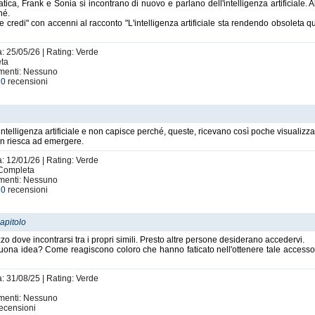
tica, Frank e Sonia si incontrano di nuovo e parlano dell'intelligenza artificiale. 
hé.
che credi" con accenni al racconto "L'intelligenza artificiale sta rendendo obsoleta
a: 25/05/26 | Rating: Verde
eta
imenti: Nessuno
e
0
recensioni
intelligenza artificiale e non capisce perché, queste, ricevano così poche visualizza
on riesca ad emergere.
a: 12/01/26 | Rating: Verde
 Completa
imenti: Nessuno
e
0
recensioni
apitolo
zo dove incontrarsi tra i propri simili. Presto altre persone desiderano accedervi.
uona idea? Come reagiscono coloro che hanno faticato nell'ottenere tale accesso
a: 31/08/25 | Rating: Verde
imenti: Nessuno
ecensioni