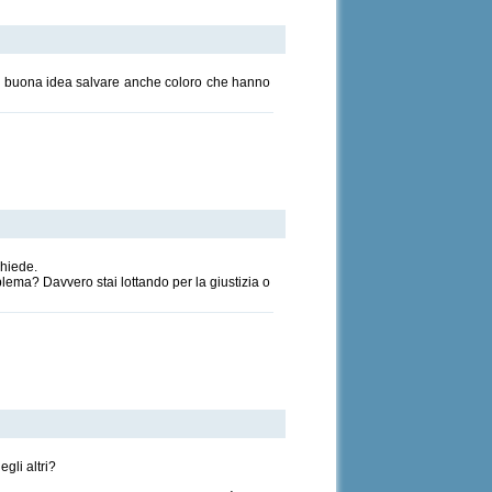
una buona idea salvare anche coloro che hanno
chiede.
blema? Davvero stai lottando per la giustizia o
gli altri?