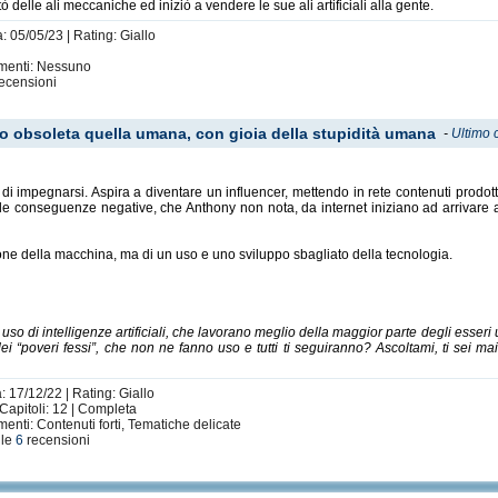
ò delle ali meccaniche ed iniziò a vendere le sue ali artificiali alla gente.
: 05/05/23 | Rating: Giallo
imenti: Nessuno
ecensioni
ndo obsoleta quella umana, con gioia della stupidità umana
-
Ultimo 
i impegnarsi. Aspira a diventare un influencer, mettendo in rete contenuti prodott
onde, le conseguenze negative, che Anthony non nota, da internet iniziano ad arrivar
one della macchina, ma di un uso e uno sviluppo sbagliato della tecnologia.
uso di intelligenze artificiali, che lavorano meglio della maggior parte degli esser
i dei “poveri fessi”, che non ne fanno uso e tutti ti seguiranno? Ascoltami, ti sei 
: 17/12/22 | Rating: Giallo
Capitoli: 12 | Completa
enti: Contenuti forti, Tematiche delicate
 le
6
recensioni