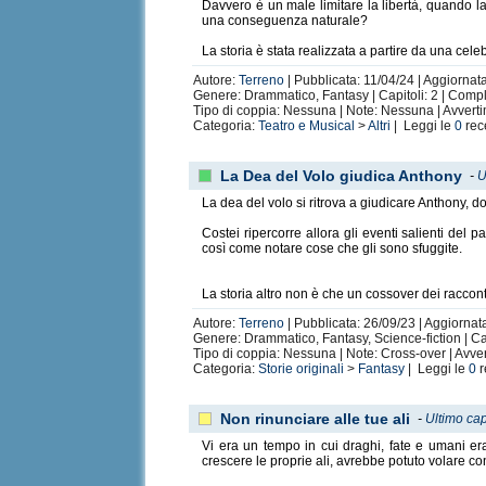
Davvero è un male limitare la libertà, quando la
una conseguenza naturale?
La storia è stata realizzata a partire da una cele
Autore:
Terreno
| Pubblicata: 11/04/24 | Aggiornat
Genere: Drammatico, Fantasy | Capitoli: 2 | Comp
Tipo di coppia: Nessuna | Note: Nessuna | Avvert
Categoria:
Teatro e Musical
>
Altri
| Leggi le
0
rec
La Dea del Volo giudica Anthony
-
U
La dea del volo si ritrova a giudicare Anthony, do
Costei ripercorre allora gli eventi salienti del p
così come notare cose che gli sono sfuggite.
La storia altro non è che un cossover dei racconti
Autore:
Terreno
| Pubblicata: 26/09/23 | Aggiornat
Genere: Drammatico, Fantasy, Science-fiction | Ca
Tipo di coppia: Nessuna | Note: Cross-over | Avve
Categoria:
Storie originali
>
Fantasy
| Leggi le
0
r
Non rinunciare alle tue ali
-
Ultimo cap
Vi era un tempo in cui draghi, fate e umani e
crescere le proprie ali, avrebbe potuto volare co