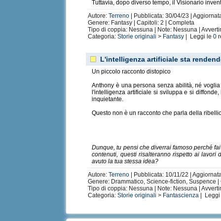
Tuttavia, dopo diverso tempo, il Visionario invent
Autore:
Terreno
| Pubblicata: 30/04/23 | Aggiornata
Genere: Fantasy | Capitoli: 2 | Completa
Tipo di coppia: Nessuna | Note: Nessuna | Avvert
Categoria:
Storie originali
>
Fantasy
| Leggi le
0
r
L'intelligenza artificiale sta rende
Un piccolo racconto distopico
Anthony è una persona senza abilità, né voglia d
l'intelligenza artificiale si sviluppa e si diff
inquietante.
Questo non è un racconto che parla della ribelli
Dunque, tu pensi che diverrai famoso perché fai 
contenuti, questi risalteranno rispetto ai lavor
avuto la tua stessa idea?
Autore:
Terreno
| Pubblicata: 10/11/22 | Aggiornata
Genere: Drammatico, Science-fiction, Suspence | 
Tipo di coppia: Nessuna | Note: Nessuna | Avvertim
Categoria:
Storie originali
>
Fantascienza
| Leggi