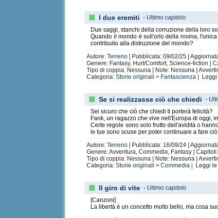
I due eremiti
-
Ultimo capitolo
Due saggi, stanchi della corruzione della loro so
Quando il mondo è sull'orlo della rovina, l'uni
contribuito alla distruzione del mondo?
Autore:
Terreno
| Pubblicata: 09/02/25 | Aggiornat
Genere: Fantasy, Hurt/Comfort, Science-fiction | C
Tipo di coppia: Nessuna | Note: Nessuna | Avvert
Categoria:
Storie originali
>
Fantascienza
| Leggi
Se si realizzasse ciò che chiedi
-
Ult
Sei sicuro che ciò che chiedi ti porterà felicità?
Fank, un ragazzo che vive nell'Europa di oggi, in
Certe regole sono solo frutto dell'avidità o hann
le tue sono scuse per poter continuare a fare ci
Autore:
Terreno
| Pubblicata: 16/09/24 | Aggiornat
Genere: Avventura, Commedia, Fantasy | Capitoli:
Tipo di coppia: Nessuna | Note: Nessuna | Avvert
Categoria:
Storie originali
>
Commedia
| Leggi l
Il giro di vite
-
Ultimo capitolo
[Canzoni]
La libertà è un concetto molto bello, ma cosa succ