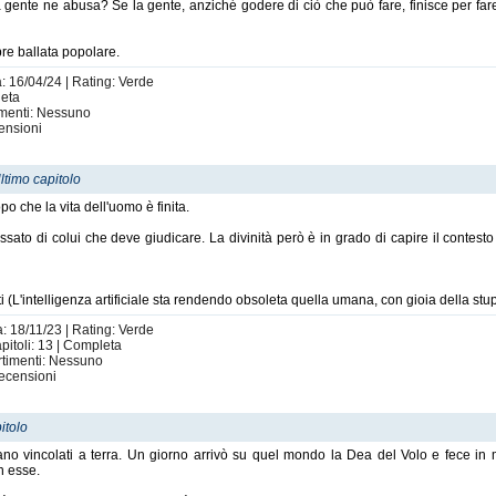
 gente ne abusa? Se la gente, anziché godere di ciò che può fare, finisce per fare
bre ballata popolare.
a: 16/04/24 | Rating: Verde
leta
imenti: Nessuno
ensioni
ltimo capitolo
po che la vita dell'uomo è finita.
assato di colui che deve giudicare. La divinità però è in grado di capire il contesto
 (L'intelligenza artificiale sta rendendo obsoleta quella umana, con gioia della stupi
a: 18/11/23 | Rating: Verde
pitoli: 13 | Completa
rtimenti: Nessuno
ecensioni
itolo
rano vincolati a terra. Un giorno arrivò su quel mondo la Dea del Volo e fece i
n esse.