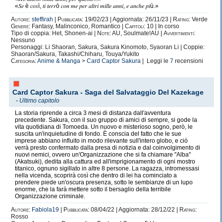
«𝑆𝑒 è 𝑐𝑜𝑠ì, 𝑡𝑖 𝑡𝑒𝑟𝑟ò 𝑐𝑜𝑛 𝑚𝑒 𝑝𝑒𝑟 𝑎𝑙𝑡𝑟𝑖 𝑚𝑖𝑙𝑙𝑒 𝑎𝑛𝑛𝑖, 𝑒 𝑎𝑛𝑐ℎ𝑒 𝑝𝑖ù.»
Autore:
steffirah
|
Pubblicata:
19/02/23 | Aggiornata: 26/11/23 |
Rating:
Verde
Genere:
Fantasy, Malinconico, Romantico |
Capitoli:
10 | In corso
Tipo di coppia: Het, Shonen-ai |
Note:
AU, Soulmate!AU |
Avvertimenti:
Nessuno
Personaggi: Li Shaoran, Sakura, Sakura Kinomoto, Syaoran Li | Coppie:
Shaoran/Sakura, Takashi/Chiharu, Touya/Yukito
Categoria:
Anime & Manga
>
Card Captor Sakura
| Leggi le
7
recensioni
Card Captor Sakura - Saga del Salvataggio Del Kazekage
-
Ultimo capitolo
La storia riprende a circa 3 mesi di distanza dall'avventura
precedente. Sakura, con il suo gruppo di amici di sempre, si gode la
vita quotidiana di Tomoeda. Un nuovo e misterioso sogno, però, le
suscita un'inquietudine di fondo. È conscia del fatto che le sue
imprese abbiano influito in modo rilevante sull'intero globo, e ciò
verrà presto confermato dalla presa di notizia e dal coinvolgimento di
nuovi nemici, ovvero un'Organizzazione che si fa chiamare ''Alba''
(Akatsuki), dedita alla cattura ed all'imprigionamento di ogni mostro
titanico, ognuno sigillato in altre 8 persone. La ragazza, intromessasi
nella vicenda, scoprirà così che dentro di lei ha cominciato a
prendere piede un'oscura presenza, sotto le sembianze di un lupo
enorme, che la farà mettere sotto il bersaglio della terribile
Organizzazione criminale.
Autore:
Fabiola19
|
Pubblicata:
08/04/22 | Aggiornata: 28/12/22 |
Rating:
Rosso