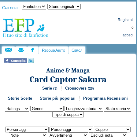
Categorie:
Registrati
o
accedi
Regole/Aiuto
Cerca
Anime & Manga
Card Captor Sakura
Serie
Crossovers
(3)
(28)
Storie Scelte
Storie più popolari
Programma Recensioni