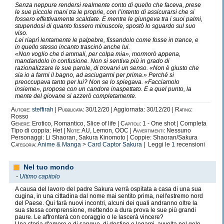
Senza neppure rendersi realmente conto di quello che faceva, prese
le sue piccole mani tra le proprie, con l’intento di assicurarsi che si
fossero effettivamente scaldate. E mentre le giungeva tra i suoi palmi,
stupendosi di quanto fossero minuscole, spostò lo sguardo sul suo
viso.
Lei riaprì lentamente le palpebre, fissandolo come fosse in trance, e
in quello stesso incanto trascinò anche lui.
«Non voglio che ti ammali, per colpa mia», mormorò appena,
mandandolo in confusione. Non si sentiva più in grado di
razionalizzare le sue parole, di trovarvi un senso. «Non è giusto che
sia io a farmi il bagno, ad asciugarmi per prima.» Perché si
preoccupava tanto per lui? Non se lo spiegava. «Facciamolo
insieme», propose con un candore inaspettato. E a quel punto, la
mente del giovane si azzerò completamente.
Autore:
steffirah
|
Pubblicata:
30/12/20 | Aggiornata: 30/12/20 |
Rating:
Rosso
Genere:
Erotico, Romantico, Slice of life |
Capitoli:
1 - One shot | Completa
Tipo di coppia: Het |
Note:
AU, Lemon, OOC |
Avvertimenti:
Nessuno
Personaggi: Li Shaoran, Sakura Kinomoto | Coppie: Shaoran/Sakura
Categoria:
Anime & Manga
>
Card Captor Sakura
| Leggi le
1
recensioni
Nel tuo mondo
-
Ultimo capitolo
A causa del lavoro del padre Sakura verrà ospitata a casa di una sua
cugina, in una cittadina dal nome mai sentito prima, nell'estremo nord
del Paese. Qui farà nuovi incontri, alcuni dei quali andranno oltre la
sua stessa comprensione, mettendo a dura prova le sue più grandi
paure. Le affronterà con coraggio o le lascerà vincere?