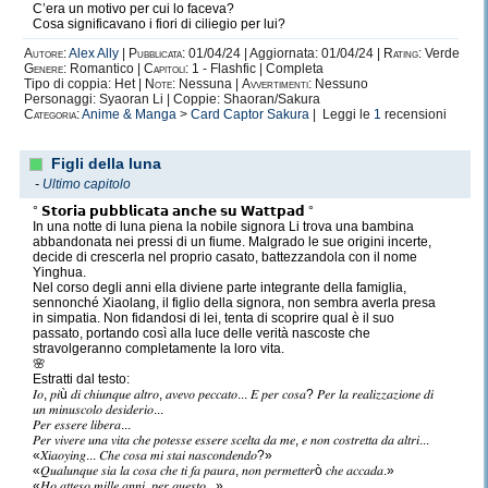
C’era un motivo per cui lo faceva?
Cosa significavano i fiori di ciliegio per lui?
Autore:
Alex Ally
|
Pubblicata:
01/04/24 | Aggiornata: 01/04/24 |
Rating:
Verde
Genere:
Romantico |
Capitoli:
1 - Flashfic | Completa
Tipo di coppia: Het |
Note:
Nessuna |
Avvertimenti:
Nessuno
Personaggi: Syaoran Li | Coppie: Shaoran/Sakura
Categoria:
Anime & Manga
>
Card Captor Sakura
| Leggi le
1
recensioni
Figli della luna
-
Ultimo capitolo
° 𝗦𝘁𝗼𝗿𝗶𝗮 𝗽𝘂𝗯𝗯𝗹𝗶𝗰𝗮𝘁𝗮 𝗮𝗻𝗰𝗵𝗲 𝘀𝘂 𝗪𝗮𝘁𝘁𝗽𝗮𝗱 °
In una notte di luna piena la nobile signora Li trova una bambina
abbandonata nei pressi di un fiume. Malgrado le sue origini incerte,
decide di crescerla nel proprio casato, battezzandola con il nome
Yinghua.
Nel corso degli anni ella diviene parte integrante della famiglia,
sennonché Xiaolang, il figlio della signora, non sembra averla presa
in simpatia. Non fidandosi di lei, tenta di scoprire qual è il suo
passato, portando così alla luce delle verità nascoste che
stravolgeranno completamente la loro vita.
🌸
Estratti dal testo:
𝐼𝑜, 𝑝𝑖ù 𝑑𝑖 𝑐ℎ𝑖𝑢𝑛𝑞𝑢𝑒 𝑎𝑙𝑡𝑟𝑜, 𝑎𝑣𝑒𝑣𝑜 𝑝𝑒𝑐𝑐𝑎𝑡𝑜... 𝐸 𝑝𝑒𝑟 𝑐𝑜𝑠𝑎? 𝑃𝑒𝑟 𝑙𝑎 𝑟𝑒𝑎𝑙𝑖𝑧𝑧𝑎𝑧𝑖𝑜𝑛𝑒 𝑑𝑖
𝑢𝑛 𝑚𝑖𝑛𝑢𝑠𝑐𝑜𝑙𝑜 𝑑𝑒𝑠𝑖𝑑𝑒𝑟𝑖𝑜...
𝑃𝑒𝑟 𝑒𝑠𝑠𝑒𝑟𝑒 𝑙𝑖𝑏𝑒𝑟𝑎...
𝑃𝑒𝑟 𝑣𝑖𝑣𝑒𝑟𝑒 𝑢𝑛𝑎 𝑣𝑖𝑡𝑎 𝑐ℎ𝑒 𝑝𝑜𝑡𝑒𝑠𝑠𝑒 𝑒𝑠𝑠𝑒𝑟𝑒 𝑠𝑐𝑒𝑙𝑡𝑎 𝑑𝑎 𝑚𝑒, 𝑒 𝑛𝑜𝑛 𝑐𝑜𝑠𝑡𝑟𝑒𝑡𝑡𝑎 𝑑𝑎 𝑎𝑙𝑡𝑟𝑖...
«𝑋𝑖𝑎𝑜𝑦𝑖𝑛𝑔... 𝐶ℎ𝑒 𝑐𝑜𝑠𝑎 𝑚𝑖 𝑠𝑡𝑎𝑖 𝑛𝑎𝑠𝑐𝑜𝑛𝑑𝑒𝑛𝑑𝑜?»
«𝑄𝑢𝑎𝑙𝑢𝑛𝑞𝑢𝑒 𝑠𝑖𝑎 𝑙𝑎 𝑐𝑜𝑠𝑎 𝑐ℎ𝑒 𝑡𝑖 𝑓𝑎 𝑝𝑎𝑢𝑟𝑎, 𝑛𝑜𝑛 𝑝𝑒𝑟𝑚𝑒𝑡𝑡𝑒𝑟ò 𝑐ℎ𝑒 𝑎𝑐𝑐𝑎𝑑𝑎.»
«𝐻𝑜 𝑎𝑡𝑡𝑒𝑠𝑜 𝑚𝑖𝑙𝑙𝑒 𝑎𝑛𝑛𝑖, 𝑝𝑒𝑟 𝑞𝑢𝑒𝑠𝑡𝑜...»