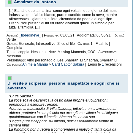
Ammirare da lontano
[...] E anche quella mattina, come ogni volta in quel giorno del mese,
indossava quell’abito bianco, puro e candido come la neve, mentre
attraversava il giardino in fiore, circondata da peonie di ogni tipo.
Erano i fiori preferiti di lui ed erano diventati quasi un simbolo per
tutta la famiglia. [...]
Autore:
_fioredineve_
|
Pubblicata:
03/05/21 | Aggiornata: 03/05/21 |
Rating:
Verde
Genere:
Generale, Introspettivo, Slice of life |
Capitoli:
1 - Flashfic |
Completa
Tipo di coppia: Nessuna |
Note:
Missing Moments, OOC |
Avvertimenti:
Nessuno
Personaggi: Altro personaggio, Lee Shaoran, Li Shaoran, Syaoran Li
Categoria:
Anime & Manga
>
Card Captor Sakura
| Leggi le
1
recensioni
Di visite a sorpresa, persone inaspettate e sogni che si
avverano
"Entra Sakura."
La voce soave dell'amica la destò dalle proprie elucubrazioni,
portandola a eseguire l'ordine.
Adorava la maestosità di Villa Daidouji, tuttavia non ci avrebbe mai
abitato: preferiva la sua piccola ma accogliente villetta in cui litigava
quotidianamente con il fratello. Almeno la sentiva sua...
"Poggia pure il cappotto sul divano, devi assolutamente venire in
camera mia!"
La Kinomoto non riusciva a comprendere il motivo di tanta gioia da