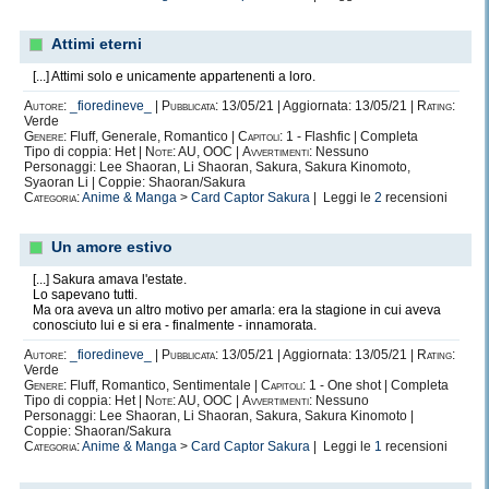
Attimi eterni
[...] Attimi solo e unicamente appartenenti a loro.
Autore:
_fioredineve_
|
Pubblicata:
13/05/21 | Aggiornata: 13/05/21 |
Rating:
Verde
Genere:
Fluff, Generale, Romantico |
Capitoli:
1 - Flashfic | Completa
Tipo di coppia: Het |
Note:
AU, OOC |
Avvertimenti:
Nessuno
Personaggi: Lee Shaoran, Li Shaoran, Sakura, Sakura Kinomoto,
Syaoran Li | Coppie: Shaoran/Sakura
Categoria:
Anime & Manga
>
Card Captor Sakura
| Leggi le
2
recensioni
Un amore estivo
[...] Sakura amava l'estate.
Lo sapevano tutti.
Ma ora aveva un altro motivo per amarla: era la stagione in cui aveva
conosciuto lui e si era - finalmente - innamorata.
Autore:
_fioredineve_
|
Pubblicata:
13/05/21 | Aggiornata: 13/05/21 |
Rating:
Verde
Genere:
Fluff, Romantico, Sentimentale |
Capitoli:
1 - One shot | Completa
Tipo di coppia: Het |
Note:
AU, OOC |
Avvertimenti:
Nessuno
Personaggi: Lee Shaoran, Li Shaoran, Sakura, Sakura Kinomoto |
Coppie: Shaoran/Sakura
Categoria:
Anime & Manga
>
Card Captor Sakura
| Leggi le
1
recensioni