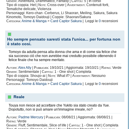
Genere:
Avventura, Drammatico, Fantasy |
Capitoli:
5 | In corso
Tipo di coppia: Het |
Note:
Cross-over |
Avvertimenti:
Contenuti forti,
Tematiche delicate, Violenza
Personaggi: Kero-chan -Cerberus, Li Shaoran, Meiling, Sakura, Sakura
Kinomoto, Tomoyo Daidouji | Coppie: Shaoran/Sakura
Categoria:
Anime & Manga
>
Card Captor Sakura
| Leggi le
0
recensioni
Ho sempre pensato saresti stata l'unica... per fortuna non
è stato cosi.
Tomoyo da adulta pensa alla donna che ama e di come sia felice che
sia successo ciò che non avrebbe mai credutto possibile ottenendo il
felice finale che ha sempre meritato.
Autore:
Alex Ally
|
Pubblicata:
19/10/21 | Aggiornata: 19/10/21 |
Rating:
Verde
Genere:
Sentimentale |
Capitoli:
1 - One shot | Completa
Tipo di coppia: Shoujo-ai |
Note:
What if? |
Avvertimenti:
Nessuno
Personaggi: Tomoyo Daidouji
Categoria:
Anime & Manga
>
Card Captor Sakura
| Leggi le
0
recensioni
Reale
Touya non riesce ad accettare che Yukito sia stato creato da Yue.
Dopotutto, non si può amare un'immagine irreale, no?
Autore:
Padme Mercury
|
Pubblicata:
08/08/21 | Aggiornata: 08/08/21 |
Rating:
Verde
Genere:
Fluff, Sentimentale, Slice of life |
Capitoli:
1 - One shot | Completa