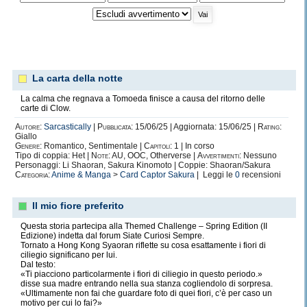
La carta della notte
La calma che regnava a Tomoeda finisce a causa del ritorno delle
carte di Clow.
Autore:
Sarcastically
|
Pubblicata:
15/06/25 | Aggiornata: 15/06/25 |
Rating:
Giallo
Genere:
Romantico, Sentimentale |
Capitoli:
1 | In corso
Tipo di coppia: Het |
Note:
AU, OOC, Otherverse |
Avvertimenti:
Nessuno
Personaggi: Li Shaoran, Sakura Kinomoto | Coppie: Shaoran/Sakura
Categoria:
Anime & Manga
>
Card Captor Sakura
| Leggi le
0
recensioni
Il mio fiore preferito
Questa storia partecipa alla Themed Challenge – Spring Edition (II
Edizione) indetta dal forum Siate Curiosi Sempre.
Tornato a Hong Kong Syaoran riflette su cosa esattamente i fiori di
ciliegio significano per lui.
Dal testo:
«Ti piacciono particolarmente i fiori di ciliegio in questo periodo.»
disse sua madre entrando nella sua stanza cogliendolo di sorpresa.
«Ultimamente non fai che guardare foto di quei fiori, c’è per caso un
motivo per cui lo fai?»