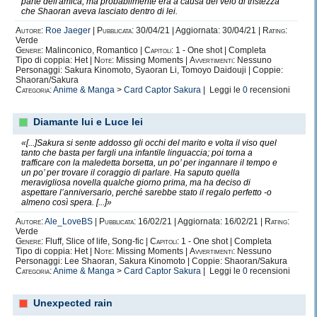
parte dell'amica, ma probabilmente era a causa del velo di tristezza
che Shaoran aveva lasciato dentro di lei.
Autore:
Roe Jaeger
|
Pubblicata:
30/04/21 | Aggiornata: 30/04/21 |
Rating:
Verde
Genere:
Malinconico, Romantico |
Capitoli:
1 - One shot | Completa
Tipo di coppia: Het |
Note:
Missing Moments |
Avvertimenti:
Nessuno
Personaggi: Sakura Kinomoto, Syaoran Li, Tomoyo Daidouji | Coppie:
Shaoran/Sakura
Categoria:
Anime & Manga
>
Card Captor Sakura
| Leggi le
0
recensioni
Diamante lui e Luce lei
«[...]Sakura si sente addosso gli occhi del marito e volta il viso quel
tanto che basta per fargli una infantile linguaccia; poi torna a
trafficare con la maledetta borsetta, un po’ per ingannare il tempo e
un po’ per trovare il coraggio di parlare. Ha saputo quella
meravigliosa novella qualche giorno prima, ma ha deciso di
aspettare l’anniversario, perché sarebbe stato il regalo perfetto -o
almeno così spera. [...]»
Autore:
Ale_LoveBS
|
Pubblicata:
16/02/21 | Aggiornata: 16/02/21 |
Rating:
Verde
Genere:
Fluff, Slice of life, Song-fic |
Capitoli:
1 - One shot | Completa
Tipo di coppia: Het |
Note:
Missing Moments |
Avvertimenti:
Nessuno
Personaggi: Lee Shaoran, Sakura Kinomoto | Coppie: Shaoran/Sakura
Categoria:
Anime & Manga
>
Card Captor Sakura
| Leggi le
0
recensioni
Unexpected rain