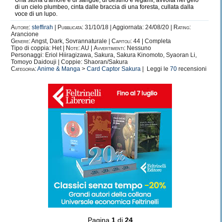
Una storia d'amore e di sangue, di destino e legami, avvolta nel gelo
di un cielo plumbeo, cinta dalle braccia di una foresta, cullata dalla
voce di un lupo.
Autore:
steffirah
|
Pubblicata:
31/10/18 | Aggiornata: 24/08/20 |
Rating:
Arancione
Genere:
Angst, Dark, Sovrannaturale |
Capitoli:
44 | Completa
Tipo di coppia: Het |
Note:
AU |
Avvertimenti:
Nessuno
Personaggi: Eriol Hiiragizawa, Sakura, Sakura Kinomoto, Syaoran Li,
Tomoyo Daidouji | Coppie: Shaoran/Sakura
Categoria:
Anime & Manga
>
Card Captor Sakura
| Leggi le
70
recensioni
Pagina
1
di
24