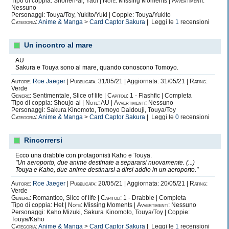
Tipo di coppia: Shonen-ai, Yaoi |
Note:
Missing Moments |
Avvertimenti:
Nessuno
Personaggi: Touya/Toy, Yukito/Yuki | Coppie: Touya/Yukito
Categoria:
Anime & Manga
>
Card Captor Sakura
| Leggi le
1
recensioni
Un incontro al mare
AU
Sakura e Touya sono al mare, quando conoscono Tomoyo.
Autore:
Roe Jaeger
|
Pubblicata:
31/05/21 | Aggiornata: 31/05/21 |
Rating:
Verde
Genere:
Sentimentale, Slice of life |
Capitoli:
1 - Flashfic | Completa
Tipo di coppia: Shoujo-ai |
Note:
AU |
Avvertimenti:
Nessuno
Personaggi: Sakura Kinomoto, Tomoyo Daidouji, Touya/Toy
Categoria:
Anime & Manga
>
Card Captor Sakura
| Leggi le
0
recensioni
Rincorrersi
Ecco una drabble con protagonisti Kaho e Touya.
"Un aeroporto, due anime destinate a separarsi nuovamente. (...)
Touya e Kaho, due anime destinarsi a dirsi addio in un aeroporto."
Autore:
Roe Jaeger
|
Pubblicata:
20/05/21 | Aggiornata: 20/05/21 |
Rating:
Verde
Genere:
Romantico, Slice of life |
Capitoli:
1 - Drabble | Completa
Tipo di coppia: Het |
Note:
Missing Moments |
Avvertimenti:
Nessuno
Personaggi: Kaho Mizuki, Sakura Kinomoto, Touya/Toy | Coppie:
Touya/Kaho
Categoria:
Anime & Manga
>
Card Captor Sakura
| Leggi le
1
recensioni