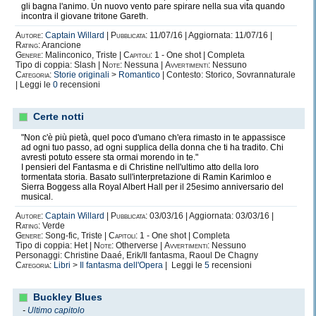
gli bagna l'animo. Un nuovo vento pare spirare nella sua vita quando
incontra il giovane tritone Gareth.
Autore:
Captain Willard
|
Pubblicata:
11/07/16 | Aggiornata: 11/07/16 |
Rating:
Arancione
Genere:
Malinconico, Triste |
Capitoli:
1 - One shot | Completa
Tipo di coppia: Slash |
Note:
Nessuna |
Avvertimenti:
Nessuno
Categoria:
Storie originali
>
Romantico
| Contesto: Storico, Sovrannaturale
| Leggi le
0
recensioni
Certe notti
"Non c'è più pietà, quel poco d'umano ch'era rimasto in te appassisce
ad ogni tuo passo, ad ogni supplica della donna che ti ha tradito. Chi
avresti potuto essere sta ormai morendo in te."
I pensieri del Fantasma e di Christine nell'ultimo atto della loro
tormentata storia. Basato sull'interpretazione di Ramin Karimloo e
Sierra Boggess alla Royal Albert Hall per il 25esimo anniversario del
musical.
Autore:
Captain Willard
|
Pubblicata:
03/03/16 | Aggiornata: 03/03/16 |
Rating:
Verde
Genere:
Song-fic, Triste |
Capitoli:
1 - One shot | Completa
Tipo di coppia: Het |
Note:
Otherverse |
Avvertimenti:
Nessuno
Personaggi: Christine Daaé, Erik/Il fantasma, Raoul De Chagny
Categoria:
Libri
>
Il fantasma dell'Opera
| Leggi le
5
recensioni
Buckley Blues
-
Ultimo capitolo