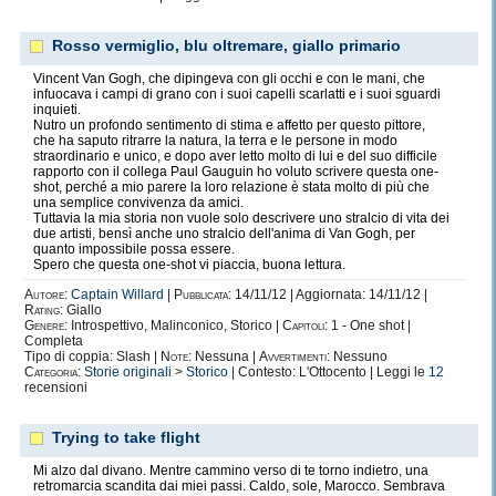
Rosso vermiglio, blu oltremare, giallo primario
Vincent Van Gogh, che dipingeva con gli occhi e con le mani, che
infuocava i campi di grano con i suoi capelli scarlatti e i suoi sguardi
inquieti.
Nutro un profondo sentimento di stima e affetto per questo pittore,
che ha saputo ritrarre la natura, la terra e le persone in modo
straordinario e unico, e dopo aver letto molto di lui e del suo difficile
rapporto con il collega Paul Gauguin ho voluto scrivere questa one-
shot, perché a mio parere la loro relazione è stata molto di più che
una semplice convivenza da amici.
Tuttavia la mia storia non vuole solo descrivere uno stralcio di vita dei
due artisti, bensì anche uno stralcio dell'anima di Van Gogh, per
quanto impossibile possa essere.
Spero che questa one-shot vi piaccia, buona lettura.
Autore:
Captain Willard
|
Pubblicata:
14/11/12 | Aggiornata: 14/11/12 |
Rating:
Giallo
Genere:
Introspettivo, Malinconico, Storico |
Capitoli:
1 - One shot |
Completa
Tipo di coppia: Slash |
Note:
Nessuna |
Avvertimenti:
Nessuno
Categoria:
Storie originali
>
Storico
| Contesto: L'Ottocento | Leggi le
12
recensioni
Trying to take flight
Mi alzo dal divano. Mentre cammino verso di te torno indietro, una
retromarcia scandita dai miei passi. Caldo, sole, Marocco. Sembrava