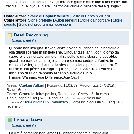
"Colpi di mortaio in lontananza, il loro eco giunse dritto fino a noi come una
freccia. E quello, quello era il battito del cuore di tenebra della giungla."
Come autore
:
Storie di Captain Willard
|
Serie di Captain Willard
Come lettore
:
Storie preferite
|
Autori preferiti
|
Storie da ricordare
|
Storie
seguite
|
Stato nel programma recensioni
Dead Reckoning
-
Ultimo capitolo
Quando non insegna, Kevan White naviga sul fondo delle bottiglie e
osa quasi sperare in un lieto fine. Cinquantasei anni, ogni giorno da
capo, le idiosincrasie fanno un'altra pelle: è una stasi che potrebbe
quasi imparare ad amare, e che pure sembra cedere all'arrivo in
classe di Aster, sedici anni e la stessa passione per la letteratura. È
l'inizio d'una pièce dai fragili equilibri, dove il Maestro e l'Allieva
rischiano di sfuggire presto al cappio sicuro dei ruoli.
[Trigger Warning: Age Difference, Age Gap]
Autore:
Captain Willard
|
Pubblicata:
11/02/18 | Aggiornata: 14/02/18 |
Rating:
Giallo
Genere:
Generale, Introspettivo, Romantico |
Capitoli:
3 | In corso
Tipo di coppia: Het |
Note:
Nessuna |
Avvertimenti:
Nessuno
Categoria:
Storie originali
>
Romantico
| Contesto: Scolastico | Leggi le
0
recensioni
Lonely Hearts
-
Ultimo capitolo
La vita è semplice per James O'Connor: docente di storia alla