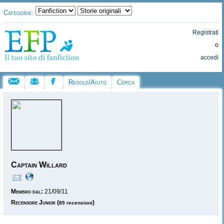
Categorie:
Registrati
o
accedi
Regole/Aiuto
Cerca
Captain Willard
Membro dal:
21/09/11
Recensore Junior
(
)
85 recensioni