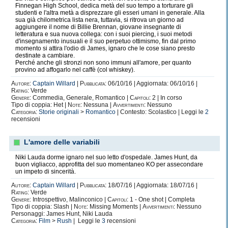
Finnegan High School, dedica metà del suo tempo a torturare gli
studenti e l'altra metà a disprezzare gli esseri umani in generale. Alla
sua già chilometrica lista nera, tuttavia, si ritrova un giorno ad
aggiungere il nome di Billie Brennan, giovane insegnante di
letteratura e sua nuova collega: con i suoi piercing, i suoi metodi
d'insegnamento inusuali e il suo perpetuo ottimismo, fin dal primo
momento si attira l'odio di James, ignaro che le cose siano presto
destinate a cambiare.
Perché anche gli stronzi non sono immuni all'amore, per quanto
provino ad affogarlo nel caffè (col whiskey).
Autore:
Captain Willard
|
Pubblicata:
06/10/16 | Aggiornata: 06/10/16 |
Rating:
Verde
Genere:
Commedia, Generale, Romantico |
Capitoli:
2 | In corso
Tipo di coppia: Het |
Note:
Nessuna |
Avvertimenti:
Nessuno
Categoria:
Storie originali
>
Romantico
| Contesto: Scolastico | Leggi le
2
recensioni
L'amore delle variabili
Niki Lauda dorme ignaro nel suo letto d'ospedale. James Hunt, da
buon vigliacco, approfitta del suo momentaneo KO per assecondare
un impeto di sincerità.
Autore:
Captain Willard
|
Pubblicata:
18/07/16 | Aggiornata: 18/07/16 |
Rating:
Verde
Genere:
Introspettivo, Malinconico |
Capitoli:
1 - One shot | Completa
Tipo di coppia: Slash |
Note:
Missing Moments |
Avvertimenti:
Nessuno
Personaggi: James Hunt, Niki Lauda
Categoria:
Film
>
Rush
| Leggi le
3
recensioni