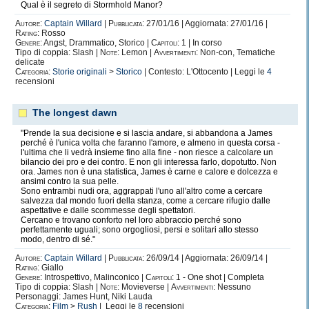
Qual è il segreto di Stormhold Manor?
Autore:
Captain Willard
|
Pubblicata:
27/01/16 | Aggiornata: 27/01/16 |
Rating:
Rosso
Genere:
Angst, Drammatico, Storico |
Capitoli:
1 | In corso
Tipo di coppia: Slash |
Note:
Lemon |
Avvertimenti:
Non-con, Tematiche
delicate
Categoria:
Storie originali
>
Storico
| Contesto: L'Ottocento | Leggi le
4
recensioni
The longest dawn
"Prende la sua decisione e si lascia andare, si abbandona a James
perché è l'unica volta che faranno l'amore, e almeno in questa corsa -
l'ultima che li vedrà insieme fino alla fine - non riesce a calcolare un
bilancio dei pro e dei contro. E non gli interessa farlo, dopotutto. Non
ora. James non è una statistica, James è carne e calore e dolcezza e
ansimi contro la sua pelle.
Sono entrambi nudi ora, aggrappati l'uno all'altro come a cercare
salvezza dal mondo fuori della stanza, come a cercare rifugio dalle
aspettative e dalle scommesse degli spettatori.
Cercano e trovano conforto nel loro abbraccio perché sono
perfettamente uguali; sono orgogliosi, persi e solitari allo stesso
modo, dentro di sé."
Autore:
Captain Willard
|
Pubblicata:
26/09/14 | Aggiornata: 26/09/14 |
Rating:
Giallo
Genere:
Introspettivo, Malinconico |
Capitoli:
1 - One shot | Completa
Tipo di coppia: Slash |
Note:
Movieverse |
Avvertimenti:
Nessuno
Personaggi: James Hunt, Niki Lauda
Categoria:
Film
>
Rush
| Leggi le
8
recensioni