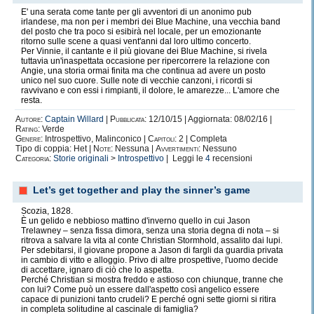
E' una serata come tante per gli avventori di un anonimo pub
irlandese, ma non per i membri dei Blue Machine, una vecchia band
del posto che tra poco si esibirà nel locale, per un emozionante
ritorno sulle scene a quasi vent'anni dal loro ultimo concerto.
Per Vinnie, il cantante e il più giovane dei Blue Machine, si rivela
tuttavia un'inaspettata occasione per ripercorrere la relazione con
Angie, una storia ormai finita ma che continua ad avere un posto
unico nel suo cuore. Sulle note di vecchie canzoni, i ricordi si
ravvivano e con essi i rimpianti, il dolore, le amarezze... L'amore che
resta.
Autore:
Captain Willard
|
Pubblicata:
12/10/15 | Aggiornata: 08/02/16 |
Rating:
Verde
Genere:
Introspettivo, Malinconico |
Capitoli:
2 | Completa
Tipo di coppia: Het |
Note:
Nessuna |
Avvertimenti:
Nessuno
Categoria:
Storie originali
>
Introspettivo
| Leggi le
4
recensioni
Let’s get together and play the sinner’s game
Scozia, 1828.
È un gelido e nebbioso mattino d'inverno quello in cui Jason
Trelawney – senza fissa dimora, senza una storia degna di nota – si
ritrova a salvare la vita al conte Christian Stormhold, assalito dai lupi.
Per sdebitarsi, il giovane propone a Jason di fargli da guardia privata
in cambio di vitto e alloggio. Privo di altre prospettive, l'uomo decide
di accettare, ignaro di ciò che lo aspetta.
Perché Christian si mostra freddo e astioso con chiunque, tranne che
con lui? Come può un essere dall'aspetto così angelico essere
capace di punizioni tanto crudeli? E perché ogni sette giorni si ritira
in completa solitudine al cascinale di famiglia?