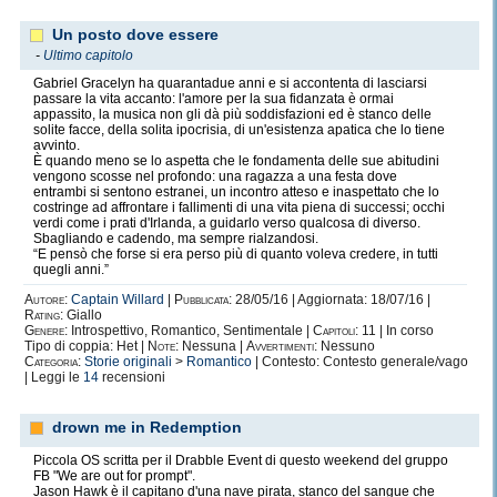
Un posto dove essere
-
Ultimo capitolo
Gabriel Gracelyn ha quarantadue anni e si accontenta di lasciarsi
passare la vita accanto: l'amore per la sua fidanzata è ormai
appassito, la musica non gli dà più soddisfazioni ed è stanco delle
solite facce, della solita ipocrisia, di un'esistenza apatica che lo tiene
avvinto.
È quando meno se lo aspetta che le fondamenta delle sue abitudini
vengono scosse nel profondo: una ragazza a una festa dove
entrambi si sentono estranei, un incontro atteso e inaspettato che lo
costringe ad affrontare i fallimenti di una vita piena di successi; occhi
verdi come i prati d'Irlanda, a guidarlo verso qualcosa di diverso.
Sbagliando e cadendo, ma sempre rialzandosi.
“E pensò che forse si era perso più di quanto voleva credere, in tutti
quegli anni.”
Autore:
Captain Willard
|
Pubblicata:
28/05/16 | Aggiornata: 18/07/16 |
Rating:
Giallo
Genere:
Introspettivo, Romantico, Sentimentale |
Capitoli:
11 | In corso
Tipo di coppia: Het |
Note:
Nessuna |
Avvertimenti:
Nessuno
Categoria:
Storie originali
>
Romantico
| Contesto: Contesto generale/vago
| Leggi le
14
recensioni
drown me in Redemption
Piccola OS scritta per il Drabble Event di questo weekend del gruppo
FB "We are out for prompt".
Jason Hawk è il capitano d'una nave pirata, stanco del sangue che