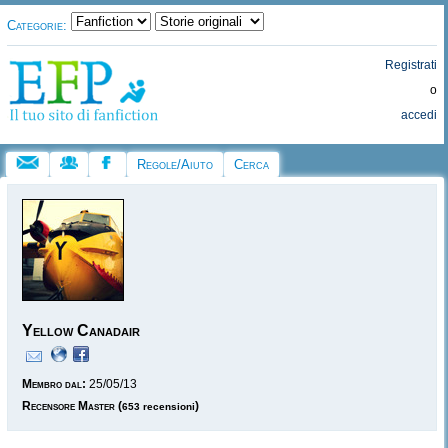
Categorie:
Registrati
o
accedi
Regole/Aiuto
Cerca
Yellow Canadair
Membro dal:
25/05/13
Recensore Master
(
)
653 recensioni