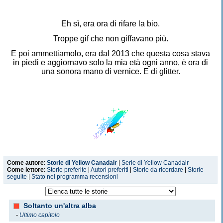
Eh sì, era ora di rifare la bio.
Troppe gif che non giffavano più.
E poi ammettiamolo, era dal 2013 che questa cosa stava
in piedi e aggiornavo solo la mia età ogni anno, è ora di
una sonora mano di vernice. E di glitter.
Come autore
:
Storie di Yellow Canadair
|
Serie di Yellow Canadair
Come lettore
:
Storie preferite
|
Autori preferiti
|
Storie da ricordare
|
Storie
seguite
|
Stato nel programma recensioni
Ciao, sono Yellow Canadair, e
Soltanto un'altra alba
-
Ultimo capitolo