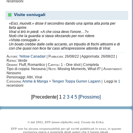
recensioni
Visite coniugali
«Esci, muoviti.» disse il secondino dando una spinta alla porta per
farla aprire.
Viral si tirò in piedi. «A che cosa devo l'onore…?»
Notò che la guardia si stava sforzando per non ridere.
«Visita coniugale.»
Un boato crebbe dalle celle accanto, un tripudio di fischi altissimi e di
cori che quasi non fece far caso all'espressione attonita di Viral.
Autore:
Yellow Canadair
|
Pubblicata:
26/08/22 | Aggiornata: 26/08/22 |
Rating:
Verde
Genere:
Fluff, Romantico |
Capitoli:
1 - One shot | Completa
Tipo di coppia: Nessuna |
Note:
Missing Moments, What if? |
Avvertimenti:
Nessuno
Personaggi: Altri, Viral
Categoria:
Anime & Manga
>
Tengen Toppa Gurren Lagann
| Leggi le
1
recensioni
[Precedente] 1
2
3
4
5
[Prossimo]
© dal 2001, EFP (www.efpfanfic.net). Creato da Erika.
EFP non ha alcuna responsabilità per gli scritti pubblicati in esso, in quanto
esclusiva opera e proprietà degli autori che li hanno ideati.