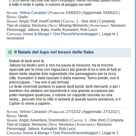
L'SOS viene raccolto dai suoi compagni, viene ritrovato quasi morto...
e tutto il resto è salita, e rumore di pioggia sui vetri.
Autore:
Yellow Canadair
|
Pubblicata:
04/06/23 | Aggiornata: 04/06/23 |
Rating:
Giallo
Genere:
Angst, Fluff, Hurt/Comfort |
Capitoli:
1 - One shot | Completa
Tipo di coppia: Nessuna |
Note:
Missing Moments |
Avvertimenti:
Nessuno
Personaggi: Jabura, Kaku, Kalifa, Kumadori, Rob Lucci
Categoria:
Anime & Manga
>
One Piece/All'arrembaggio!
| Leggi le
1
recensioni
Il Natale del lupo nel bosco delle fiabe
Natale di tanti anni fa.
Jabura ha tredici anni e non ha paura di nessuno, ha le nocche
spaccate per le risse con ragazzacci più grandi di lui e vive di furti ai
danni delle stupide tizie ingioiellate che passeggiano per la ricca
città. Kumadori è stato lasciato lì dalla mamma: "torno presto, non ti
preoccupare..." ma non è più tornata.
Le feste invernali portano in paese tanti turisti, tanti mercanti, e per i
bambini che abitano nei bassifondi è una grande occasione per
poter mangiare qualcosa, o rubare un cappotto lasciato su una
sedia... peccato che la città si lamenti di queste lacere presenze, e il
Cipher lo viene a sapere...
Autore:
Yellow Canadair
|
Pubblicata:
27/12/22 | Aggiornata: 27/12/22 |
Rating:
Verde
Genere:
Angst, Avventura, Drammatico |
Capitoli:
1 - One shot | Completa
Tipo di coppia: Nessuna |
Note:
Nessuna |
Avvertimenti:
Nessuno
Personaggi: Jabura, Kumadori, Rob Lucci
Categoria:
Anime & Manga
>
One Piece/All'arrembaggio!
| Leggi le
1