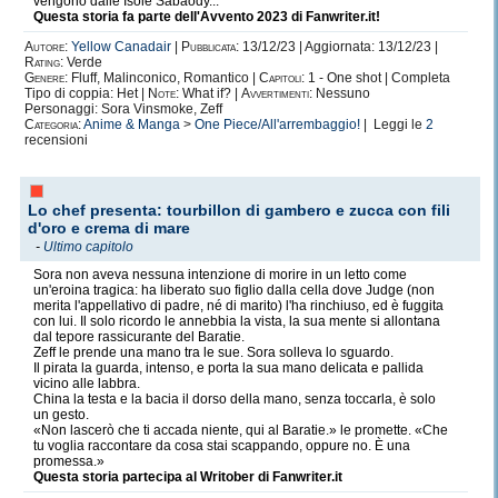
vengono dalle Isole Sabaody...
Questa storia fa parte dell'Avvento 2023 di Fanwriter.it!
Autore:
Yellow Canadair
|
Pubblicata:
13/12/23 | Aggiornata: 13/12/23 |
Rating:
Verde
Genere:
Fluff, Malinconico, Romantico |
Capitoli:
1 - One shot | Completa
Tipo di coppia: Het |
Note:
What if? |
Avvertimenti:
Nessuno
Personaggi: Sora Vinsmoke, Zeff
Categoria:
Anime & Manga
>
One Piece/All'arrembaggio!
| Leggi le
2
recensioni
Lo chef presenta: tourbillon di gambero e zucca con fili
d'oro e crema di mare
-
Ultimo capitolo
Sora non aveva nessuna intenzione di morire in un letto come
un'eroina tragica: ha liberato suo figlio dalla cella dove Judge (non
merita l'appellativo di padre, né di marito) l'ha rinchiuso, ed è fuggita
con lui. Il solo ricordo le annebbia la vista, la sua mente si allontana
dal tepore rassicurante del Baratie.
Zeff le prende una mano tra le sue. Sora solleva lo sguardo.
Il pirata la guarda, intenso, e porta la sua mano delicata e pallida
vicino alle labbra.
China la testa e la bacia il dorso della mano, senza toccarla, è solo
un gesto.
«Non lascerò che ti accada niente, qui al Baratie.» le promette. «Che
tu voglia raccontare da cosa stai scappando, oppure no. È una
promessa.»
Questa storia partecipa al Writober di Fanwriter.it