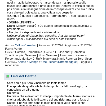
quella maglietta logora che nascondeva a malapena le spalle
muscolose, abbronzate e prive di cicatrici. Sentiva la fatica di quella
posizione, e la rassegnazione della consapevolezza che era l'unica
cosa che egli poteva fare, una volta al suo cospetto.
«Dunque è questo il tuo destino, Roronoa Zoro… non hai altro da
dire?»
«DRHHHLFZKKK!!!»
Drakul Mihawk sospirò: «Da quanto tempo ha la lingua incollata al
pavimento?»
«Tre giorni.» rispose Nami avvicinandosi.
Un'invenzione di Usopp fuori controllo. Una pianta dai poteri
allucinogeni. Lo spadaccino più serio di tutto il mondo.
Autore:
Yellow Canadair
|
Pubblicata:
21/07/24 | Aggiornata: 21/07/24 |
Rating:
Verde
Genere:
Comico, Demenziale |
Capitoli:
1 - One shot | Completa
Tipo di coppia: Nessuna |
Note:
Nessuna |
Avvertimenti:
Nessuno
Personaggi: Monkey D. Rufy, Mugiwara, Nami, Roronoa Zoro, Usop
Categoria:
Anime & Manga
>
One Piece/All'arrembaggio!
| Leggi le
4
recensioni
Luci del Baratie
Sora non è più Sora Vinsmoke da tanto tempo.
È scappata da quella vita tanto tempo fa, ha fatto naufragio, ha
conosciuto un altro uomo.
Un pirata.
Un pirata che è diventato lo chef più importante del Mare Orientale e
che ha addobbato tutto il salone del suo ristorante per le feste di
Natale. Il pezzo forte sono le mille palline di vetro soffiato che