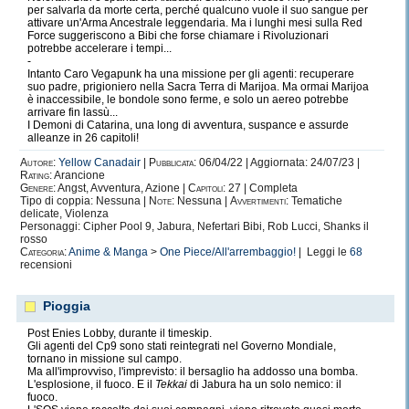
per salvarla da morte certa, perché qualcuno vuole il suo sangue per
attivare un'Arma Ancestrale leggendaria. Ma i lunghi mesi sulla Red
Force suggeriscono a Bibi che forse chiamare i Rivoluzionari
potrebbe accelerare i tempi...
-
Intanto Caro Vegapunk ha una missione per gli agenti: recuperare
suo padre, prigioniero nella Sacra Terra di Marijoa. Ma ormai Marijoa
è inaccessibile, le bondole sono ferme, e solo un aereo potrebbe
arrivare fin lassù...
I Demoni di Catarina, una long di avventura, suspance e assurde
alleanze in 26 capitoli!
Autore:
Yellow Canadair
|
Pubblicata:
06/04/22 | Aggiornata: 24/07/23 |
Rating:
Arancione
Genere:
Angst, Avventura, Azione |
Capitoli:
27 | Completa
Tipo di coppia: Nessuna |
Note:
Nessuna |
Avvertimenti:
Tematiche
delicate, Violenza
Personaggi: Cipher Pool 9, Jabura, Nefertari Bibi, Rob Lucci, Shanks il
rosso
Categoria:
Anime & Manga
>
One Piece/All'arrembaggio!
| Leggi le
68
recensioni
Pioggia
Post Enies Lobby, durante il timeskip.
Gli agenti del Cp9 sono stati reintegrati nel Governo Mondiale,
tornano in missione sul campo.
Ma all'improvviso, l'imprevisto: il bersaglio ha addosso una bomba.
L'esplosione, il fuoco. E il
Tekkai
di Jabura ha un solo nemico: il
fuoco.