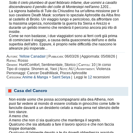
Sotto il cielo plumbeo di quel febbraio infame, due uomini a cavallo
discendevano il pendio del colle di Montesiepi nell'anno 1201...
La signora Isabella di Tule da Chiusdino ha un'ultima missione per il
scrivo fanfiction!
suo cavaliere Death Mask: scortare lo speziale Aphrodite da Alba fino
al castello di Brolio. Un viaggio lungo e pericoloso, da affrontare con
la massima urgenza, nonostante la guerra tra Siena e Arezzo e
durante un gelido inverno che renderà il percorso ancora più irto di
insidie.
Come se non bastasse, i due viaggiatori sono ai ferri corti già prima
di cominciare il viaggio, a causa della guasconeria dell'uno e della
superbia dell'altro. Eppure, è proprio nelle difficoltà che nascono le
alleanze più insperate...
Autore:
Yellow Canadair
|
Pubblicata:
06/03/26 | Aggiornata: 05/08/26 |
Ho scritto tantissimo su One Piece, su
Rating:
Rosso
Genere:
Hurt/Comfort, Sentimentale, Storico |
Capitoli:
10 | In corso
misteri, su rapimenti e avventure! E mi
Tipo di coppia: Shonen-ai, Yaoi |
Note:
AU |
Avvertimenti:
Violenza
piacciono LE MAZZATE! e l'hurt/comfort!
Personaggi: Cancer DeathMask, Pisces Aphrodite
Categoria:
Anime & Manga
>
Saint Seiya
| Leggi le
12
recensioni
Amo quando uno dei protagonisti viene
ridotto a carne macinata e qualche anima pia
Casa del Cancro
deve prendersene carico! possibilmente in
Non esiste uomo che possa accompagnarsi alla dea Athena, non
situazioni dove NON ESISTE NEMMENO
puoi far vedere al mondo di essere crollata in ginocchio come tutte le
fanciulle davanti a un desiderio celato a mala pena nel silenzio delle
UN'ASPIRINA!
loro stanze.
A meno che.
A meno che non ci sia qualcuno che mantenga il segreto.
Qualcuno che sia abituato a fare il lavoro sporco e che non faccia
troppe domande.
Qualcuno di talmente devoto a te da doverti obbedienza assoluta.