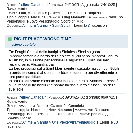
Autore:
Yellow Canadair
|
Pubblicata:
24/10/25 | Aggiornata: 24/10/25 |
Rating:
Verde
Genere:
Fluff, Malinconico |
Capitoli:
1 - One shot | Completa
Tipo di coppia: Nessuna |
Note:
Missing Moments |
Avvertimenti:
Nessuno
Personaggi: Nuovo Personaggio, Scorpion Milo
Categoria:
Anime & Manga
>
Saint Seiya
| Leggi le
3
recensioni
RIGHT PLACE WRONG TIME
-
Ultimo capitolo
Tre Draghi Celesti della famiglia Stainless-Steel salgono
improvvisamente a bordo della goletta su cui sono imbarcati Jabura
e Fukuro, in missione per scortare la segretaria, Lilian, del loro
reparto verso Alexandra Bay.
La loro presenza sulla Saint Merrì sembra casuale ma con dei Nobili
a bordo nessuno è al sicuro: uccidere e torturare per divertimento è il
loro pane quotidiano.
Intanto all'orizzonte compare una bandiera pirata: Shanks il Rosso è
sulle tracce di tre nobili che hanno messo a ferro e fuoco una delle
sue isole...
Autore:
Yellow Canadair
|
Pubblicata:
09/04/25 | Aggiornata: 09/07/25 |
Rating:
Verde
Genere:
Avventura, Azione |
Capitoli:
9 | Completa
Tipo di coppia: Nessuna |
Note:
Nessuna |
Avvertimenti:
Nessuno
Personaggi: Benn Beckman, Fukuro, Jabura, Nuovo personaggio,
Shanks il rosso
Categoria:
Anime & Manga
>
One Piece/All'arrembaggio!
| Leggi le
10
recensioni