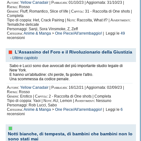
Autore:
Yellow Canadair
|
Pubblicata:
01/10/23 | Aggiornata: 31/10/23 |
Rating:
Rosso
Genere:
Fluff, Romantico, Slice of life |
Capitoli:
31 - Raccolta di One shots |
Completa
Tipo di coppia: Het, Crack Pairing |
Note:
Raccolta, What if? |
Avvertimenti:
Tematiche delicate
Personaggi: Sanji, Sora Vinsmoke, Z, Zeff
Categoria:
Anime & Manga
>
One Piece/All'arrembaggio!
| Leggi le
49
recensioni
L'Assassino del Foro e il Rivoluzionario della Giustizia
-
Ultimo capitolo
Sabo e Lucci sono due avvocati del più importante studio legale di
New York.
E hanno un'abitudine: chi perde, fa godere l'altro.
Una scommessa da codice penale.
Autore:
Yellow Canadair
|
Pubblicata:
16/12/21 | Aggiornata: 02/09/23 |
Rating:
Rosso
Genere:
Erotico |
Capitoli:
2 - Raccolta di One shots | Completa
Tipo di coppia: Yaoi |
Note:
AU, Lemon |
Avvertimenti:
Nessuno
Personaggi: Rob Lucci, Sabo
Categoria:
Anime & Manga
>
One Piece/All'arrembaggio!
| Leggi le
6
recensioni
Notti bianche, di tempesta, di bambini che bambini non lo
sono stati mai