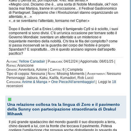
Kaku ci pensa su, poi risponde: «No. Mai sentito.»
«Meglio così. Diciamo che è... una sorta di Nobile Mondiale, ok? non
lascia mai Marijoa, tranne in un'occasione... il Festival Gastronomico
Grazie per aver letto fin qui :3
di Pantagruel. Sappiamo che i Rivoluzionari stanno organizzando un
attentato, e…»
«...e se sventiamo l'attentato, torniamo nel Cipher.»
_
Dopo il Buster Call a Enies Lobby il famigerato Cp9 si è sciolto, i suoi
componenti si sono divisi. C'è un'unica occasione per tornare sotto il
Governo Mondiale: sventare un attentato a un misterioso e
prego prendete il braccio del vostro Cavaliere
inquietante membro della nobiltà. Chi tira le fila del complotto? come
preferito
si passa inosservati se la guardia del corpo del Nobile è proprio
Spandam? E soprattutto... chi è questo anziano signore dall'aspetto
pacifico?
e lasciatevi condurre fra le mie pagine :3
Autore:
Yellow Canadair
|
Pubblicata:
04/12/24 | Aggiornata: 08/01/25 |
Ciao! ♥
Rating:
Arancione
Genere:
Avventura, Azione |
Capitoli:
6 | Completa
Tipo di coppia: Nessuna |
Note:
Missing Moments |
Avvertimenti:
Nessuno
Personaggi: Jabura, Kaku, Kalifa, Kumadori, Rob Lucci
Categoria:
Anime & Manga
>
One Piece/All'arrembaggio!
| Leggi le
18
recensioni
Una relazione collosa tra la lingua di Zoro e il pavimento
della Sunny con partecipazione straordinaria di Drakul
Mihawk
Il più grande spadaccino del mondo guardò il suo discepolo a terra,
chino davanti a lui, con la fronte che toccava il pavimento. Poteva
cogliere l'umiliazione che provava anche distogliendo lo sguardo da