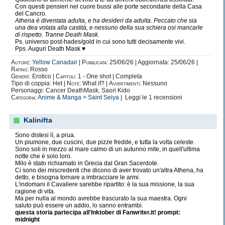
Con questi pensieri nel cuore bussi alle porte secondarie della Casa
del Cancro.
Athena è diventata adulta, e ha desideri da adulta. Peccato che sia
Adoro One Piece ma ultimamente sono
una dea votata alla castità, e nessuno della sua schiera osi mancarle
di rispetto. Tranne Death Mask.
caduta a peso morto tra le braccia dei
Ps. universo post-hades/gold in cui sono tutti decisamente vivi.
Pps. Auguri Death Mask ♥
Cavalieri dello Zodiaco.
Autore:
Yellow Canadair
|
Pubblicata:
25/06/26 | Aggiornata: 25/06/26 |
Che in quanto a MAZZATE, H/C E AMICIZIA,
Rating:
Rosso
Genere:
Erotico |
Capitoli:
1 - One shot | Completa
BEH CHE DIRE.
Tipo di coppia: Het |
Note:
What if? |
Avvertimenti:
Nessuno
Personaggi: Cancer DeathMask, Saori Kido
Categoria:
Anime & Manga
>
Saint Seiya
| Leggi le
1
recensioni
Sto scrivendo un sacco. Ho Pinterest
Kalinifta
invaso. Va benissimo così. Non so come
Sono distesi lì, a prua.
finirà, probabilmente come finiscono le cose
Un piumone, due cuscini, due pizze fredde, e tutta la volta celeste.
nella serie:
Sono soli in mezzo al mare calmo di un autunno mite, in quell'ultima
notte che è solo loro.
Milo è stato richiamato in Grecia dal Gran Sacerdote.
in un burrone molto profondo.
Ci sono dei miscredenti che dicono di aver trovato un'altra Athena, ha
detto, e bisogna tornare a imbracciare le armi.
In lacrime.
L'indomani il Cavaliere sarebbe ripartito: è la sua missione, la sua
ragione di vita.
Ma per nulla al mondo avrebbe trascurato la sua maestra. Ogni
E in maniera aulica.
saluto può essere un addio, lo sanno entrambi.
questa storia partecipa all'Inktober di Fanwriter.it! prompt:
midnight