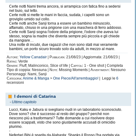
Certe notti Nami trema ancora, si arrampica con fatica fino a sedersi
nel buio, sul letto.
Certe notti si mette le mani in faccia, sudata, i capelli sono un
groviglio umido sul collo.
Certe notti anche Sanji torna a essere un bambino minuscolo,
affamato, chiuso in una prigione con una maschera di ferro addosso.
Certe notti Sanji sogna l'odore della prigione, l'odore che aveva lui
stesso, sogna la madre che diventa sempre più piccola e gli chiede
da mangiare…
Una notte di incubi, due ragazzi che non sono stati mai veramente
bambini, un porto sicuro trovato solo da adulti, in mezzo al mare.
Autore:
Yellow Canadair
|
Pubblicata:
21/08/23 | Aggiornata: 21/08/23 |
Rating:
Verde
Genere:
Fluff, Malinconico, Slice of life |
Capitoli:
1 - One shot | Completa
Tipo di coppia: Nessuna |
Note:
Missing Moments |
Avvertimenti:
Nessuno
Personaggi: Nami, Sanji
Categoria:
Anime & Manga
>
One Piece/All'arrembaggio!
| Leggi le
6
recensioni
I demoni di Catarina
-
Ultimo capitolo
Lucci, Kaku e Jabura si svegliano nudi in un laboratorio sconosciuto.
Dove sono? che è successo al resto del gruppo? perché non
riescono più a trasformarsi? Tutte domande a cui risolvere dopo
essere scappati, visto che sono giustamente accusati di omicidio
plurimo.
-
Nefertari Bibi è sparita da Alabasta: Shanks il Rosso l'ha portata via