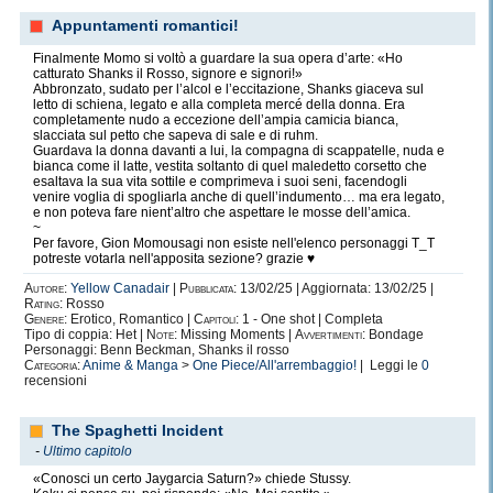
Appuntamenti romantici!
Finalmente Momo si voltò a guardare la sua opera d’arte: «Ho
catturato Shanks il Rosso, signore e signori!»
Abbronzato, sudato per l’alcol e l’eccitazione, Shanks giaceva sul
letto di schiena, legato e alla completa mercé della donna. Era
completamente nudo a eccezione dell’ampia camicia bianca,
slacciata sul petto che sapeva di sale e di ruhm.
Guardava la donna davanti a lui, la compagna di scappatelle, nuda e
bianca come il latte, vestita soltanto di quel maledetto corsetto che
esaltava la sua vita sottile e comprimeva i suoi seni, facendogli
venire voglia di spogliarla anche di quell’indumento… ma era legato,
e non poteva fare nient’altro che aspettare le mosse dell’amica.
~
Per favore, Gion Momousagi non esiste nell'elenco personaggi T_T
potreste votarla nell'apposita sezione? grazie ♥
Autore:
Yellow Canadair
|
Pubblicata:
13/02/25 | Aggiornata: 13/02/25 |
Rating:
Rosso
Genere:
Erotico, Romantico |
Capitoli:
1 - One shot | Completa
Tipo di coppia: Het |
Note:
Missing Moments |
Avvertimenti:
Bondage
Personaggi: Benn Beckman, Shanks il rosso
Categoria:
Anime & Manga
>
One Piece/All'arrembaggio!
| Leggi le
0
recensioni
(cioè, guardateli. Non sono bellissimi?)
The Spaghetti Incident
-
Ultimo capitolo
«Conosci un certo Jaygarcia Saturn?» chiede Stussy.