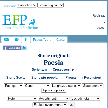
Categorie:
Registrati
o
accedi
Regole/Aiuto
Cerca
Storie originali
Poesia
Serie
Crossovers
(173)
(14)
Storie Scelte
Storie più popolari
Programma Recensioni