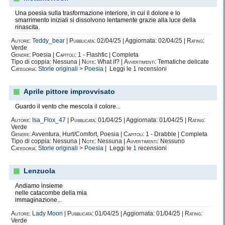
Una poesia sulla trasformazione interiore, in cui il dolore e lo
smarrimento iniziali si dissolvono lentamente grazie alla luce della
rinascita.
Autore:
Teddy_bear
|
Pubblicata:
02/04/25 | Aggiornata: 02/04/25 |
Rating:
Verde
Genere:
Poesia |
Capitoli:
1 - Flashfic | Completa
Tipo di coppia: Nessuna |
Note:
What if? |
Avvertimenti:
Tematiche delicate
Categoria:
Storie originali
>
Poesia
| Leggi le
1
recensioni
Aprile pittore improvvisato
Guardo il vento che mescola il colore...
Autore:
Isa_Flox_47
|
Pubblicata:
01/04/25 | Aggiornata: 01/04/25 |
Rating:
Verde
Genere:
Avventura, Hurt/Comfort, Poesia |
Capitoli:
1 - Drabble | Completa
Tipo di coppia: Nessuna |
Note:
Nessuna |
Avvertimenti:
Nessuno
Categoria:
Storie originali
>
Poesia
| Leggi le
1
recensioni
Lenzuola
Andiamo insieme
nelle catacombe della mia
immaginazione...
Autore:
Lady Moon
|
Pubblicata:
01/04/25 | Aggiornata: 01/04/25 |
Rating:
Verde