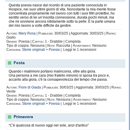
Questa poesia nasce dal ricordo di una paziente conosciuta in
Hospice, nei suoi ultimi giorni di vita. Nonostante la mia mente fosse
concentrata propriamente nel lavoro con tutti i suoi filtri protettivi, ho
sentito verso di lei un’insolita connessione, durata pochi minuti, ma
che mi sovviene ancora nitidamente sotto la pelle. È la parte umana
del mio lavoro a volte difficile da gestire.
Autore:
Mery Rosa
|
Pubblicata:
30/03/25 | Aggiornata: 30/03/25 |
Rating:
Giallo
Genere:
Poesia |
Capitoli:
1 - Drabble | Completa
Tipo di coppia: Nessuna |
Note:
Raccolta |
Avvertimenti:
Nessuno
Categoria:
Storie originali
>
Poesia
| Leggi le
1
recensioni
Festa
Quando i matrimoni portano malinconia, oltre alla gioia.
Una persona a me cara (mio fratello minore) si sposa tra poco e,
accanto alla gioia, c'è la consapevolezza del tempo che passa.
Autore:
Fiore di Giada
|
Pubblicata:
30/03/25 | Aggiornata: 30/03/25 |
Rating:
Verde
Genere:
Poesia |
Capitoli:
1 - Drabble | Completa
Tipo di coppia: Nessuna |
Note:
Nessuna |
Avvertimenti:
Nessuno
Categoria:
Storie originali
>
Poesia
| Leggi le
1
recensioni
Primavera
“C'è qualcosa di nuovo oggi nel sole, anzi d'antico”