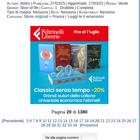
Autore:
ilbilbo
|
Pubblicata:
27/03/25 | Aggiornata: 27/03/25 |
Rating:
Verde
Genere:
Slice of life |
Capitoli:
1 - Drabble | Completa
Tipo di coppia: Nessuna |
Note:
Nessuna |
Avvertimenti:
Nessuno
Categoria:
Storie originali
>
Poesia
| Leggi le
4
recensioni
Pagina
20
di
1380
[Precedente]
5
6
7
8
9
10
11
12
13
14
15
16
17
18
19
20
21
22
23
24
25
26
27
28
29
30
31
32
33
34
[Prossimo]