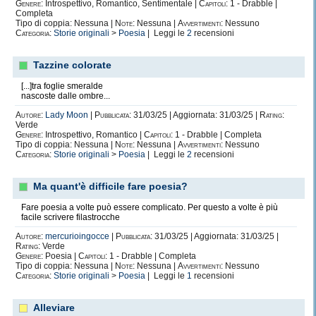
Genere:
Introspettivo, Romantico, Sentimentale |
Capitoli:
1 - Drabble |
Completa
Tipo di coppia: Nessuna |
Note:
Nessuna |
Avvertimenti:
Nessuno
Categoria:
Storie originali
>
Poesia
| Leggi le
2
recensioni
Tazzine colorate
[...]tra foglie smeralde
nascoste dalle ombre...
Autore:
Lady Moon
|
Pubblicata:
31/03/25 | Aggiornata: 31/03/25 |
Rating:
Verde
Genere:
Introspettivo, Romantico |
Capitoli:
1 - Drabble | Completa
Tipo di coppia: Nessuna |
Note:
Nessuna |
Avvertimenti:
Nessuno
Categoria:
Storie originali
>
Poesia
| Leggi le
2
recensioni
Ma quant'è difficile fare poesia?
Fare poesia a volte può essere complicato. Per questo a volte è più
facile scrivere filastrocche
Autore:
mercurioingocce
|
Pubblicata:
31/03/25 | Aggiornata: 31/03/25 |
Rating:
Verde
Genere:
Poesia |
Capitoli:
1 - Drabble | Completa
Tipo di coppia: Nessuna |
Note:
Nessuna |
Avvertimenti:
Nessuno
Categoria:
Storie originali
>
Poesia
| Leggi le
1
recensioni
Alleviare