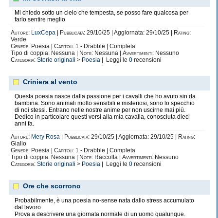
Mi chiedo sotto un cielo che tempesta, se posso fare qualcosa per
farlo sentire meglio
Autore:
LuxCepa
|
Pubblicata:
29/10/25 | Aggiornata: 29/10/25 |
Rating:
Verde
Genere:
Poesia |
Capitoli:
1 - Drabble | Completa
Tipo di coppia: Nessuna |
Note:
Nessuna |
Avvertimenti:
Nessuno
Categoria:
Storie originali
>
Poesia
| Leggi le
0
recensioni
Criniera al vento
Questa poesia nasce dalla passione per i cavalli che ho avuto sin da
bambina. Sono animali molto sensibili e misteriosi, sono lo specchio
di noi stessi. Entrano nelle nostre anime per non uscirne mai più.
Dedico in particolare questi versi alla mia cavalla, conosciuta dieci
anni fa.
Autore:
Mery Rosa
|
Pubblicata:
29/10/25 | Aggiornata: 29/10/25 |
Rating:
Giallo
Genere:
Poesia |
Capitoli:
1 - Drabble | Completa
Tipo di coppia: Nessuna |
Note:
Raccolta |
Avvertimenti:
Nessuno
Categoria:
Storie originali
>
Poesia
| Leggi le
0
recensioni
Ore che scorrono
Probabilmente, è una poesia no-sense nata dallo stress accumulato
dal lavoro.
Prova a descrivere una giornata normale di un uomo qualunque.