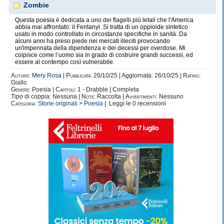
Zombie
Questa poesia è dedicata a uno dei flagelli più letali che l'America
abbia mai affrontato: il Fentanyl. Si tratta di un oppioide sintetico
usato in modo controllato in circostanze specifiche in sanità. Da
alcuni anni ha preso piede nei mercati illeciti provocando
un'impennata della dipendenza e dei decessi per overdose. Mi
colpisce come l’uomo sia in grado di costruire grandi successi, ed
essere al contempo così vulnerabile.
Autore:
Mery Rosa
|
Pubblicata:
26/10/25 | Aggiornata: 26/10/25 |
Rating:
Giallo
Genere:
Poesia |
Capitoli:
1 - Drabble | Completa
Tipo di coppia: Nessuna |
Note:
Raccolta |
Avvertimenti:
Nessuno
Categoria:
Storie originali
>
Poesia
| Leggi le
0
recensioni