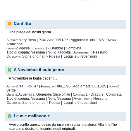
Conflitto
Una piaga dei nostri giorni.
Autore:
Mery Rosa
|
Pubblicata:
08/11/25 | Aggiornata: 08/11/25 |
Rating:
Arancione
Genere:
Poesia |
Capitoli:
1 - Drabble | Completa
Tipo di coppia: Nessuna |
Note:
Raccolta |
Avvertimenti:
Nessuno
Categoria:
Storie originali
>
Poesia
| Leggi le
0
recensioni
A Novembre il buio perde
A Novembre le foglie cadenti...
Autore:
Isa_Flox_47
|
Pubblicata:
08/11/25 | Aggiornata: 08/11/25 |
Rating:
Verde
Genere:
Avventura, Generale, Slice of life |
Capitoli:
1 - Drabble | Completa
Tipo di coppia: Nessuna |
Note:
Nessuna |
Avvertimenti:
Nessuno
Categoria:
Storie originali
>
Poesia
| Leggi le
0
recensioni
Le mie malinconie.
Avevo scritto questo pezzo da inserire in una mia storia. Alla fine l'ho
scartato e deciso di inserire negli originali.