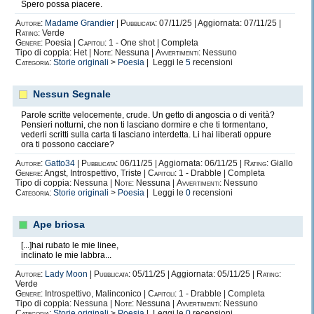
Spero possa piacere.
Autore:
Madame Grandier
|
Pubblicata:
07/11/25 | Aggiornata: 07/11/25 |
Rating:
Verde
Genere:
Poesia |
Capitoli:
1 - One shot | Completa
Tipo di coppia: Het |
Note:
Nessuna |
Avvertimenti:
Nessuno
Categoria:
Storie originali
>
Poesia
| Leggi le
5
recensioni
Nessun Segnale
Parole scritte velocemente, crude. Un getto di angoscia o di verità?
Pensieri notturni, che non ti lasciano dormire e che ti tormentano,
vederli scritti sulla carta ti lasciano interdetta. Li hai liberati oppure
ora ti possono cacciare?
Autore:
Gatto34
|
Pubblicata:
06/11/25 | Aggiornata: 06/11/25 |
Rating:
Giallo
Genere:
Angst, Introspettivo, Triste |
Capitoli:
1 - Drabble | Completa
Tipo di coppia: Nessuna |
Note:
Nessuna |
Avvertimenti:
Nessuno
Categoria:
Storie originali
>
Poesia
| Leggi le
0
recensioni
Ape briosa
[...]hai rubato le mie linee,
inclinato le mie labbra...
Autore:
Lady Moon
|
Pubblicata:
05/11/25 | Aggiornata: 05/11/25 |
Rating:
Verde
Genere:
Introspettivo, Malinconico |
Capitoli:
1 - Drabble | Completa
Tipo di coppia: Nessuna |
Note:
Nessuna |
Avvertimenti:
Nessuno
Categoria:
Storie originali
>
Poesia
| Leggi le
0
recensioni