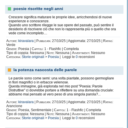
poesie riscritte negli anni
Crescere significa maturare le proprie idee, arricchendosi di nuove
esperienze e conoscenze.
Quando uno scrittore rilegge le sue opere del passato, può sentire il
desiderio di riscrivere ciò che non lo rappresenta più o quello che ora
vede come incompleto....
Autore:
kiravalara
|
Pubblicata:
27/10/25 | Aggiornata: 27/10/25 |
Rating:
Verde
Genere:
Poesia |
Capitoli:
1 - Flashfic | Completa
Tipo di coppia: Nessuna |
Note:
Nessuna |
Avvertimenti:
Nessuno
Categoria:
Storie originali
>
Poesia
| Leggi le
0
recensioni
la potenza nascosta delle parole
Le parole sono come semi: una volta piantate, possono germogliare
in fiori magnifici o in erbacce velenose.
Questa immagine, già esplorata nel mio post "Poesia: Parole
Distruttive" ci dovrebbe portare a riflettere su una domanda cruciale:
abbiamo mai pensato al vero peso di una singola parola?...
Autore:
kiravalara
|
Pubblicata:
27/10/25 | Aggiornata: 27/10/25 |
Rating:
Arancione
Genere:
Poesia, Sentimentale |
Capitoli:
1 - Flashfic | Completa
Tipo di coppia: Nessuna |
Note:
Nessuna |
Avvertimenti:
Nessuno
Categoria:
Storie originali
>
Poesia
| Leggi le
0
recensioni