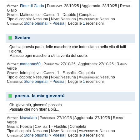
Autore:
Fiore di Giada
|
Pubblicata:
28/10/25 | Aggiornata: 28/10/25 |
Rating:
Giallo
Genere:
Malinconico |
Capitoli:
1 - Drabble | Completa
Tipo di coppia: Nessuna |
Note:
Nessuna |
Avvertimenti:
Nessuno
Categoria:
Storie originali
>
Poesia
| Leggi le
1
recensioni
Svelare
Questa poesia parla delle maschere che indossiamo nella vita di tutti
i giorni.
Ma sotto ogni maschera c'è la verità del cuore.
Autore:
marianne60
|
Pubblicata:
27/10/25 | Aggiornata: 27/10/25 |
Rating:
Verde
Genere:
Introspettivo |
Capitoli:
1 - Flashfic | Completa
Tipo di coppia: Nessuna |
Note:
Nessuna |
Avvertimenti:
Nessuno
Categoria:
Storie originali
>
Poesia
| Leggi le
1
recensioni
poesia: la mia gioventù
Oh, gioventù, gioventù passata.
Passata che non ritorna più...
Autore:
kiravalara
|
Pubblicata:
27/10/25 | Aggiornata: 27/10/25 |
Rating:
Verde
Genere:
Poesia |
Capitoli:
1 - Flashfic | Completa
Tipo di coppia: Nessuna |
Note:
Nessuna |
Avvertimenti:
Nessuno
Categoria:
Storie originali
>
Poesia
| Leggi le
0
recensioni