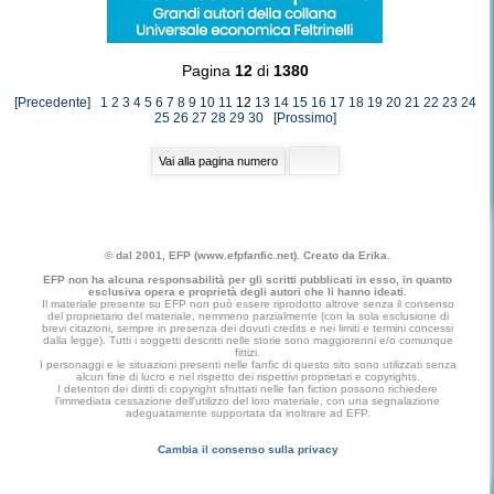
Pagina
12
di
1380
[Precedente]
1
2
3
4
5
6
7
8
9
10
11
12
13
14
15
16
17
18
19
20
21
22
23
24
25
26
27
28
29
30
[Prossimo]
© dal 2001, EFP (www.efpfanfic.net). Creato da Erika.
EFP non ha alcuna responsabilità per gli scritti pubblicati in esso, in quanto
esclusiva opera e proprietà degli autori che li hanno ideati.
Il materiale presente su EFP non può essere riprodotto altrove senza il consenso
del proprietario del materiale, nemmeno parzialmente (con la sola esclusione di
brevi citazioni, sempre in presenza dei dovuti credits e nei limiti e termini concessi
dalla legge). Tutti i soggetti descritti nelle storie sono maggiorenni e/o comunque
fittizi.
I personaggi e le situazioni presenti nelle fanfic di questo sito sono utilizzati senza
alcun fine di lucro e nel rispetto dei rispettivi proprietari e copyrights.
I detentori dei diritti di copyright sfruttati nelle fan fiction possono richiedere
l'immediata cessazione dell'utilizzo del loro materiale, con una segnalazione
adeguatamente supportata da inoltrare ad EFP.
Cambia il consenso sulla privacy