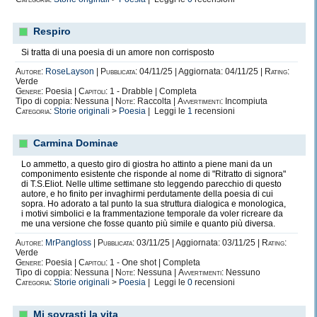
Respiro
Si tratta di una poesia di un amore non corrisposto
Autore:
RoseLayson
|
Pubblicata:
04/11/25 | Aggiornata: 04/11/25 |
Rating:
Verde
Genere:
Poesia |
Capitoli:
1 - Drabble | Completa
Tipo di coppia: Nessuna |
Note:
Raccolta |
Avvertimenti:
Incompiuta
Categoria:
Storie originali
>
Poesia
| Leggi le
1
recensioni
Carmina Dominae
Lo ammetto, a questo giro di giostra ho attinto a piene mani da un
componimento esistente che risponde al nome di "Ritratto di signora"
di T.S.Eliot. Nelle ultime settimane sto leggendo parecchio di questo
autore, e ho finito per invaghirmi perdutamente della poesia di cui
sopra. Ho adorato a tal punto la sua struttura dialogica e monologica,
i motivi simbolici e la frammentazione temporale da voler ricreare da
me una versione che fosse quanto più simile e quanto più diversa.
Autore:
MrPangloss
|
Pubblicata:
03/11/25 | Aggiornata: 03/11/25 |
Rating:
Verde
Genere:
Poesia |
Capitoli:
1 - One shot | Completa
Tipo di coppia: Nessuna |
Note:
Nessuna |
Avvertimenti:
Nessuno
Categoria:
Storie originali
>
Poesia
| Leggi le
0
recensioni
Mi sovrasti la vita