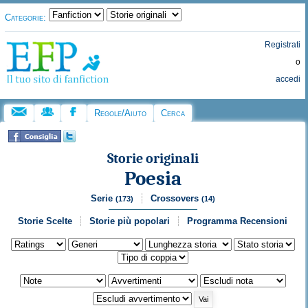
Categorie:
Registrati
o
accedi
Regole/Aiuto
Cerca
Storie originali
Poesia
Serie
Crossovers
(173)
(14)
Storie Scelte
Storie più popolari
Programma Recensioni