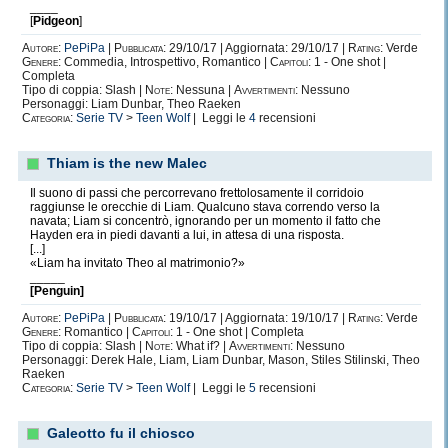
____
[
Pidgeon
]
Autore:
PePiPa
|
Pubblicata:
29/10/17 | Aggiornata: 29/10/17 |
Rating:
Verde
Genere:
Commedia, Introspettivo, Romantico |
Capitoli:
1 - One shot |
Completa
Tipo di coppia: Slash |
Note:
Nessuna |
Avvertimenti:
Nessuno
Personaggi: Liam Dunbar, Theo Raeken
Categoria:
Serie TV
>
Teen Wolf
| Leggi le
4
recensioni
Thiam is the new Malec
Il suono di passi che percorrevano frettolosamente il corridoio
raggiunse le orecchie di Liam. Qualcuno stava correndo verso la
navata; Liam si concentrò, ignorando per un momento il fatto che
Hayden era in piedi davanti a lui, in attesa di una risposta.
[...]
«Liam ha invitato Theo al matrimonio?»
_____
[Penguin]
Autore:
PePiPa
|
Pubblicata:
19/10/17 | Aggiornata: 19/10/17 |
Rating:
Verde
Genere:
Romantico |
Capitoli:
1 - One shot | Completa
Tipo di coppia: Slash |
Note:
What if? |
Avvertimenti:
Nessuno
Personaggi: Derek Hale, Liam, Liam Dunbar, Mason, Stiles Stilinski, Theo
Raeken
Categoria:
Serie TV
>
Teen Wolf
| Leggi le
5
recensioni
Galeotto fu il chiosco