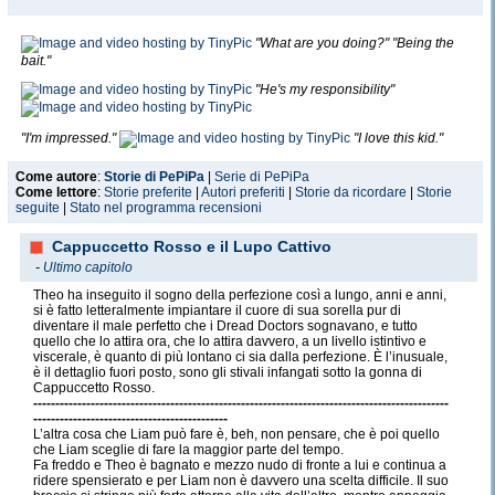
"What are you doing?" "Being the
bait."
"He's my responsibility"
"I'm impressed."
"I love this kid."
Come autore
:
Storie di PePiPa
|
Serie di PePiPa
Come lettore
:
Storie preferite
|
Autori preferiti
|
Storie da ricordare
|
Storie
seguite
|
Stato nel programma recensioni
Cappuccetto Rosso e il Lupo Cattivo
-
Ultimo capitolo
Theo ha inseguito il sogno della perfezione così a lungo, anni e anni,
si è fatto letteralmente impiantare il cuore di sua sorella pur di
diventare il male perfetto che i Dread Doctors sognavano, e tutto
quello che lo attira ora, che lo attira davvero, a un livello istintivo e
viscerale, è quanto di più lontano ci sia dalla perfezione. È l’inusuale,
è il dettaglio fuori posto, sono gli stivali infangati sotto la gonna di
Cappuccetto Rosso.
----------------------------------------------------------------------------------------------
--------------------------------------------
L’altra cosa che Liam può fare è, beh, non pensare, che è poi quello
che Liam sceglie di fare la maggior parte del tempo.
Fa freddo e Theo è bagnato e mezzo nudo di fronte a lui e continua a
ridere spensierato e per Liam non è davvero una scelta difficile. Il suo