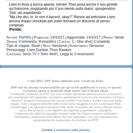
Liam lo fissa a bocca aperta, mentre Theo posa anche il suo gomito
sul bancone, poggiando poi il suo mento sulla mano, sporgendosi.
“Dai, sto aspettando.”
“Ma che dici, io. Io non ti bacerò, okay?” Riesce ad articolare Liam,
ancora troppo shockato per poter formare un discorso di senso
compiuto.
[
Panda
]
Autore:
PePiPa
|
Pubblicata:
14/10/17 | Aggiornata: 14/10/17 |
Rating:
Verde
Genere:
Commedia, Romantico |
Capitoli:
1 - One shot | Completa
Tipo di coppia: Slash |
Note:
Nessuna |
Avvertimenti:
Nessuno
Personaggi: Liam Dunbar, Theo Raeken
Categoria:
Serie TV
>
Teen Wolf
| Leggi le
3
recensioni
© dal 2001, EFP (www.efpfanfic.net). Creato da Erika.
EFP non ha alcuna responsabilità per gli scritti pubblicati in esso, in quanto
esclusiva opera e proprietà degli autori che li hanno ideati.
Il materiale presente su EFP non può essere riprodotto altrove senza il consenso
del proprietario del materiale, nemmeno parzialmente (con la sola esclusione di brevi
citazioni, sempre in presenza dei dovuti credits e nei limiti e termini concessi dalla
legge). Tutti i soggetti descritti nelle storie sono maggiorenni e/o comunque fittizi.
I personaggi e le situazioni presenti nelle fanfic di questo sito sono utilizzati senza
alcun fine di lucro e nel rispetto dei rispettivi proprietari e copyrights.
I detentori dei diritti di copyright sfruttati nelle fan fiction possono richiedere
l'immediata cessazione dell'utilizzo del loro materiale, con una segnalazione
adeguatamente supportata da inoltrare ad EFP.
Cambia il consenso sulla privacy