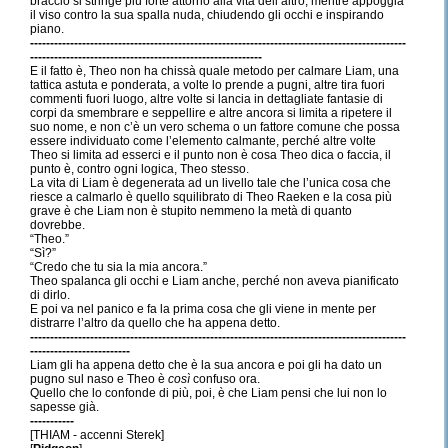
braccio si stringe più forte attorno alla vita dell’altro, mentre appoggia
il viso contro la sua spalla nuda, chiudendo gli occhi e inspirando
piano.
----------------------------------------------------------------------------------------------
----------------------------------------------------------
E il fatto è, Theo non ha chissà quale metodo per calmare Liam, una
tattica astuta e ponderata, a volte lo prende a pugni, altre tira fuori
commenti fuori luogo, altre volte si lancia in dettagliate fantasie di
corpi da smembrare e seppellire e altre ancora si limita a ripetere il
suo nome, e non c’è un vero schema o un fattore comune che possa
essere individuato come l’elemento calmante, perché altre volte
Theo si limita ad esserci e il punto non è cosa Theo dica o faccia, il
punto è, contro ogni logica, Theo stesso.
La vita di Liam è degenerata ad un livello tale che l’unica cosa che
riesce a calmarlo è quello squilibrato di Theo Raeken e la cosa più
grave è che Liam non è stupito nemmeno la metà di quanto
dovrebbe.
“Theo.”
“Sì?”
“Credo che tu sia la mia ancora.”
Theo spalanca gli occhi e Liam anche, perché non aveva pianificato
di dirlo.
E poi va nel panico e fa la prima cosa che gli viene in mente per
distrarre l’altro da quello che ha appena detto.
----------------------------------------------------------------------------------------------
-------------------------
Liam gli ha appena detto che è la sua ancora e poi gli ha dato un
pugno sul naso e Theo è
così
confuso ora.
Quello che lo confonde di più, poi, è che Liam pensi che lui non lo
sapesse già.
-----------
[THIAM - accenni Sterek]