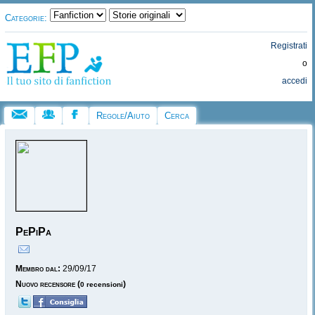
Categorie:
Registrati
o
accedi
Regole/Aiuto
Cerca
PePiPa
Membro dal:
29/09/17
Nuovo recensore
(
)
0 recensioni