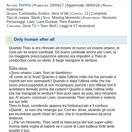
Autore:
PePiPa
|
Pubblicata:
29/09/17 | Aggiornata: 06/04/18 |
Rating:
Arancione
Genere:
Commedia, Erotico, Slice of life |
Capitoli:
21 | Completa
Tipo di coppia: Slash |
Note:
Missing Moments |
Avvertimenti:
Nessuno
Personaggi: Liam, Liam Dunbar, Theo Raeken
Categoria:
Serie TV
>
Teen Wolf
| Leggi le
57
recensioni
Only human after all
Quando Theo si era ritrovato ad essere di nuovo un essere umano, le
cose per lui erano cambiate. Ed erano cambiate anche per Liam, la
cui maggiore preoccupazione adesso era impedire a Theo di
comportasi come un idiota. E fargli mangiare le verdure.
___
Dalla storia:
«Sono umano, Liam. Non un bambino»
«È come se lo fossi! Quando è stata l'ultima volta che hai pensato a
coprirti per non ammalarti? Quando è stata l'ultima volta che hai
corso preoccupandoti di non inciampare, perché i tuoi riflessi non ti
avrebbero fermato prima dal cadere? Quanto è stata l'ultima volta
che hai mangiato le verdure? Non puoi stare da solo, devi rimanere
qui. Al sicuro» concluse Liam, osservando Theo arretrare e sedersi
sul suo letto.
Theo lo fissò, sorridendo appena tra l'imbarazzato e il confuso.
«Quindi... tu vuoi che rimanga qui. Con te» disse, alzando gli occhi
per incontrare quelli chiari di Liam, che lo ricambiavano da poca
distanza.
[...] Per un momento, Theo sentì la mancanza del suo super-udito:
moriva dalla voglia di sapere se il cuore di Liam batteva forte tanto
quanto il suo.