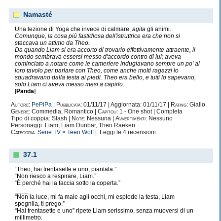
Namasté
Una lezione di Yoga che invece di calmare,
agita
gli animi.
Comunque, la cosa più fastidiosa dell'istruttrice era che non si
staccava un attimo da Theo.
Da quando Liam si era accorto di trovarlo effettivamente attraente, il
mondo sembrava essersi messo d'accordo contro di lui: aveva
cominciato a notare come le cameriere indugiavano sempre un po' al
loro tavolo per parlare con Theo, come anche molti ragazzi lo
squadravano dalla testa ai piedi. Theo era bello, e tutti lo sapevano,
solo Liam ci aveva messo mesi a capirlo.
[
Panda
]
Autore:
PePiPa
|
Pubblicata:
01/11/17 | Aggiornata: 01/11/17 |
Rating:
Giallo
Genere:
Commedia, Romantico |
Capitoli:
1 - One shot | Completa
Tipo di coppia: Slash |
Note:
Nessuna |
Avvertimenti:
Nessuno
Personaggi: Liam, Liam Dunbar, Theo Raeken
Categoria:
Serie TV
>
Teen Wolf
| Leggi le
4
recensioni
37.1
“Theo, hai trentasette e uno, piantala.”
“Non riesco a respirare, Liam.”
“È perché hai la faccia sotto la coperta.”
____
“Non la luce, mi fa male agli occhi, mi esplode la testa, Liam
spegnila, ti prego.”
“Hai trentasette e uno” ripete Liam serissimo, senza muoversi di un
millimetro.