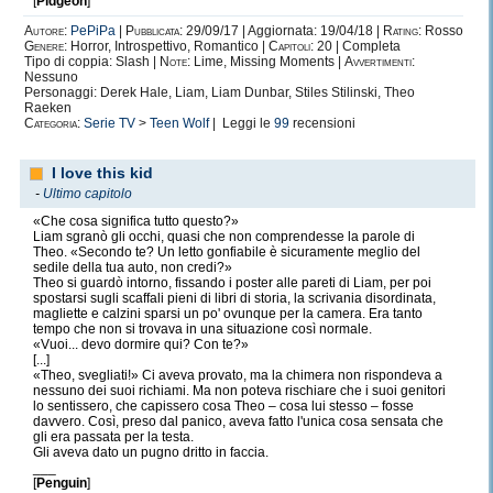
[
Pidgeon
]
Autore:
PePiPa
|
Pubblicata:
29/09/17 | Aggiornata: 19/04/18 |
Rating:
Rosso
Genere:
Horror, Introspettivo, Romantico |
Capitoli:
20 | Completa
Tipo di coppia: Slash |
Note:
Lime, Missing Moments |
Avvertimenti:
Nessuno
Personaggi: Derek Hale, Liam, Liam Dunbar, Stiles Stilinski, Theo
Raeken
Categoria:
Serie TV
>
Teen Wolf
| Leggi le
99
recensioni
I love this kid
-
Ultimo capitolo
«Che cosa significa tutto questo?»
Liam sgranò gli occhi, quasi che non comprendesse la parole di
Theo. «Secondo te? Un letto gonfiabile è sicuramente meglio del
sedile della tua auto, non credi?»
Theo si guardò intorno, fissando i poster alle pareti di Liam, per poi
spostarsi sugli scaffali pieni di libri di storia, la scrivania disordinata,
magliette e calzini sparsi un po' ovunque per la camera. Era tanto
tempo che non si trovava in una situazione così normale.
«Vuoi... devo dormire qui? Con te?»
[...]
«Theo, svegliati!» Ci aveva provato, ma la chimera non rispondeva a
nessuno dei suoi richiami. Ma non poteva rischiare che i suoi genitori
lo sentissero, che capissero cosa Theo – cosa lui stesso – fosse
davvero. Così, preso dal panico, aveva fatto l'unica cosa sensata che
gli era passata per la testa.
Gli aveva dato un pugno dritto in faccia.
___
[
Penguin
]