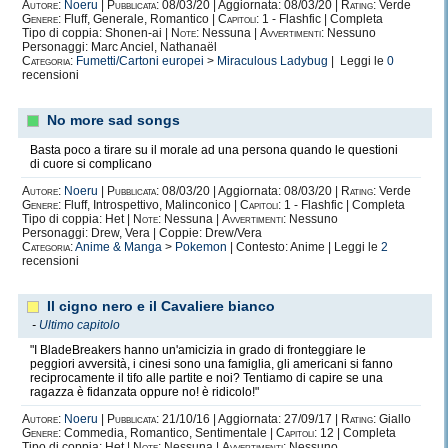
Autore:
Noeru
|
Pubblicata:
08/03/20 | Aggiornata: 08/03/20 |
Rating:
Verde
Genere:
Fluff, Generale, Romantico |
Capitoli:
1 - Flashfic | Completa
Tipo di coppia: Shonen-ai |
Note:
Nessuna |
Avvertimenti:
Nessuno
Personaggi: Marc Anciel, Nathanaël
Categoria:
Fumetti/Cartoni europei
>
Miraculous Ladybug
| Leggi le
0
recensioni
No more sad songs
Basta poco a tirare su il morale ad una persona quando le questioni
di cuore si complicano
Autore:
Noeru
|
Pubblicata:
08/03/20 | Aggiornata: 08/03/20 |
Rating:
Verde
Genere:
Fluff, Introspettivo, Malinconico |
Capitoli:
1 - Flashfic | Completa
Tipo di coppia: Het |
Note:
Nessuna |
Avvertimenti:
Nessuno
Personaggi: Drew, Vera | Coppie: Drew/Vera
Categoria:
Anime & Manga
>
Pokemon
| Contesto: Anime | Leggi le
2
recensioni
Il cigno nero e il Cavaliere bianco
-
Ultimo capitolo
"I BladeBreakers hanno un'amicizia in grado di fronteggiare le
peggiori avversità, i cinesi sono una famiglia, gli americani si fanno
reciprocamente il tifo alle partite e noi? Tentiamo di capire se una
ragazza è fidanzata oppure no! è ridicolo!"
Autore:
Noeru
|
Pubblicata:
21/10/16 | Aggiornata: 27/09/17 |
Rating:
Giallo
Genere:
Commedia, Romantico, Sentimentale |
Capitoli:
12 | Completa
Tipo di coppia: Het |
Note:
Nessuna |
Avvertimenti:
Nessuno