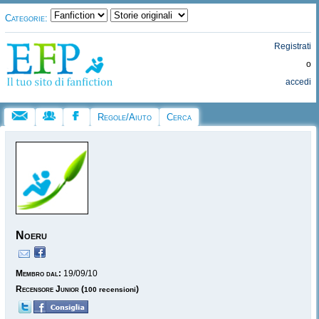
Categorie:
Registrati
o
accedi
Regole/Aiuto
Cerca
Noeru
Membro dal:
19/09/10
Recensore Junior
(
)
100 recensioni