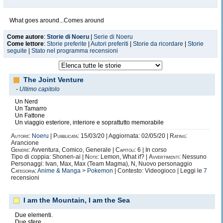
What goes around...Comes around
Come autore
:
Storie di Noeru
|
Serie di Noeru
Come lettore
:
Storie preferite
|
Autori preferiti
|
Storie da ricordare
|
Storie
seguite
|
Stato nel programma recensioni
The Joint Venture
-
Ultimo capitolo
Un Nerd
Un Tamarro
Un Fattone
Un viaggio esteriore, interiore e soprattutto memorabile
Autore:
Noeru
|
Pubblicata:
15/03/20 | Aggiornata: 02/05/20 |
Rating:
Arancione
Genere:
Avventura, Comico, Generale |
Capitoli:
6 | In corso
Tipo di coppia: Shonen-ai |
Note:
Lemon, What if? |
Avvertimenti:
Nessuno
Personaggi: Ivan, Max, Max (Team Magma), N, Nuovo personaggio
Categoria:
Anime & Manga
>
Pokemon
| Contesto: Videogioco | Leggi le
7
recensioni
I am the Mountain, I am the Sea
Due elementi.
Due sfere.