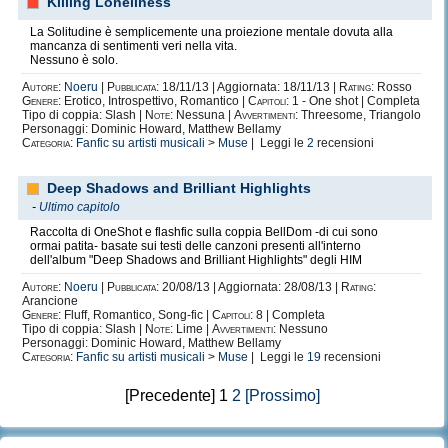
Killing Loneliness
La Solitudine è semplicemente una proiezione mentale dovuta alla
mancanza di sentimenti veri nella vita.
Nessuno è solo.
Autore:
Noeru
|
Pubblicata:
18/11/13 | Aggiornata: 18/11/13 |
Rating:
Rosso
Genere:
Erotico, Introspettivo, Romantico |
Capitoli:
1 - One shot | Completa
Tipo di coppia: Slash |
Note:
Nessuna |
Avvertimenti:
Threesome, Triangolo
Personaggi: Dominic Howard, Matthew Bellamy
Categoria:
Fanfic su artisti musicali
>
Muse
| Leggi le
2
recensioni
Deep Shadows and Brilliant Highlights
-
Ultimo capitolo
Raccolta di OneShot e flashfic sulla coppia BellDom -di cui sono
ormai patita- basate sui testi delle canzoni presenti all'interno
dell'album "Deep Shadows and Brilliant Highlights" degli HIM
Autore:
Noeru
|
Pubblicata:
20/08/13 | Aggiornata: 28/08/13 |
Rating:
Arancione
Genere:
Fluff, Romantico, Song-fic |
Capitoli:
8 | Completa
Tipo di coppia: Slash |
Note:
Lime |
Avvertimenti:
Nessuno
Personaggi: Dominic Howard, Matthew Bellamy
Categoria:
Fanfic su artisti musicali
>
Muse
| Leggi le
19
recensioni
[Precedente] 1
2
[Prossimo]