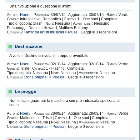
Una rivoluzione è questione di attimi
Autore:
Noeru
|
Pubblicata:
30/07/15 | Aggiornata: 30/07/15 |
Rating:
Verde
Genere:
Introspettivo, Romantico |
Capitoli:
1 - One shot | Completa
Tipo di coppia: Slash |
Note:
Nessuna |
Avvertimenti:
Nessuno
Personaggi: Dominic Howard, Matthew Bellamy
Categoria:
Fanfic su artisti musicali
>
Muse
| Leggi le
3
recensioni
Destinazione
A volte il Destino si rivela fin troppo prevedibile
Autore:
Noeru
|
Pubblicata:
02/10/14 | Aggiornata: 02/10/14 |
Rating:
Verde
Genere:
Triste |
Capitoli:
1 - Flashfic | Completa
Tipo di coppia: Nessuna |
Note:
Nessuna |
Avvertimenti:
Nessuno
Categoria:
Storie originali
>
Poesia
| Leggi le
0
recensioni
Le piogge
Non è facile guardare la maschera sempre indossata spezzata al
suolo.
Autore:
Noeru
|
Pubblicata:
28/09/14 | Aggiornata: 28/09/14 |
Rating:
Verde
Genere:
Malinconico, Triste |
Capitoli:
1 - One shot | Completa
Tipo di coppia: Nessuna |
Note:
Nessuna |
Avvertimenti:
Nessuno
Categoria:
Storie originali
>
Poesia
| Leggi le
0
recensioni