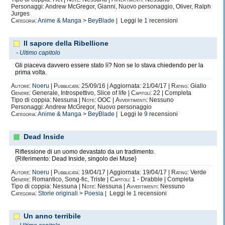
Personaggi: Andrew McGregor, Gianni, Nuovo personaggio, Oliver, Ralph
Jurges
Categoria:
Anime & Manga
>
BeyBlade
| Leggi le
1
recensioni
Il sapore della Ribellione
-
Ultimo capitolo
Gli piaceva davvero essere stato lì? Non se lo stava chiedendo per la
prima volta.
Autore:
Noeru
|
Pubblicata:
25/09/16 | Aggiornata: 21/04/17 |
Rating:
Giallo
Genere:
Generale, Introspettivo, Slice of life |
Capitoli:
22 | Completa
Tipo di coppia: Nessuna |
Note:
OOC |
Avvertimenti:
Nessuno
Personaggi: Andrew McGregor, Nuovo personaggio
Categoria:
Anime & Manga
>
BeyBlade
| Leggi le
9
recensioni
Dead Inside
Riflessione di un uomo devastato da un tradimento.
{Riferimento: Dead Inside, singolo dei Muse}
Autore:
Noeru
|
Pubblicata:
19/04/17 | Aggiornata: 19/04/17 |
Rating:
Verde
Genere:
Romantico, Song-fic, Triste |
Capitoli:
1 - Drabble | Completa
Tipo di coppia: Nessuna |
Note:
Nessuna |
Avvertimenti:
Nessuno
Categoria:
Storie originali
>
Poesia
| Leggi le
1
recensioni
Un anno terribile