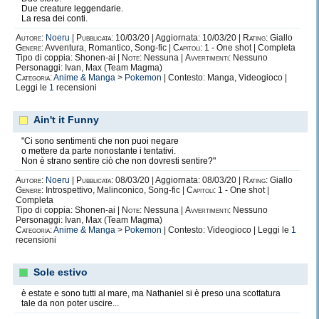
Due creature leggendarie.
La resa dei conti.
Autore:
Noeru
|
Pubblicata:
10/03/20 | Aggiornata: 10/03/20 |
Rating:
Giallo
Genere:
Avventura, Romantico, Song-fic |
Capitoli:
1 - One shot | Completa
Tipo di coppia: Shonen-ai |
Note:
Nessuna |
Avvertimenti:
Nessuno
Personaggi: Ivan, Max (Team Magma)
Categoria:
Anime & Manga
>
Pokemon
| Contesto: Manga, Videogioco |
Leggi le
1
recensioni
Ain't it Funny
"Ci sono sentimenti che non puoi negare
o mettere da parte nonostante i tentativi.
Non è strano sentire ciò che non dovresti sentire?"
Autore:
Noeru
|
Pubblicata:
08/03/20 | Aggiornata: 08/03/20 |
Rating:
Giallo
Genere:
Introspettivo, Malinconico, Song-fic |
Capitoli:
1 - One shot |
Completa
Tipo di coppia: Shonen-ai |
Note:
Nessuna |
Avvertimenti:
Nessuno
Personaggi: Ivan, Max (Team Magma)
Categoria:
Anime & Manga
>
Pokemon
| Contesto: Videogioco | Leggi le
1
recensioni
Sole estivo
è estate e sono tutti al mare, ma Nathaniel si è preso una scottatura
tale da non poter uscire...