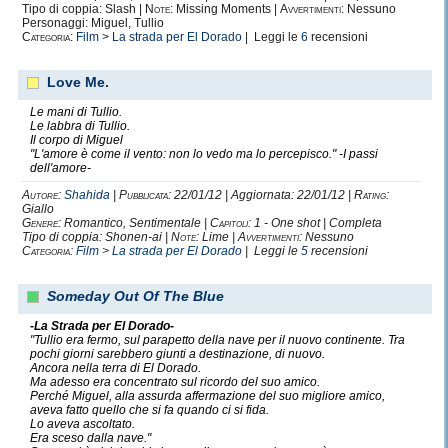
Tipo di coppia: Slash |
Note:
Missing Moments |
Avvertimenti:
Nessuno
Personaggi: Miguel, Tullio
Categoria:
Film
>
La strada per El Dorado
| Leggi le
6
recensioni
Love Me.
Le mani di Tullio.
Le labbra di Tullio.
Il corpo di Miguel
"L'amore è come il vento: non lo vedo ma lo percepisco." -I passi
dell'amore-
Autore:
Shahida
|
Pubblicata:
22/01/12 | Aggiornata: 22/01/12 |
Rating:
Giallo
Genere:
Romantico, Sentimentale |
Capitoli:
1 - One shot | Completa
Tipo di coppia: Shonen-ai |
Note:
Lime |
Avvertimenti:
Nessuno
Categoria:
Film
>
La strada per El Dorado
| Leggi le
5
recensioni
Someday Out Of The Blue
-La Strada per El Dorado-
"Tullio era fermo, sul parapetto della nave per il nuovo continente. Tra
pochi giorni sarebbero giunti a destinazione, di nuovo.
Ancora nella terra di El Dorado.
Ma adesso era concentrato sul ricordo del suo amico.
Perché Miguel, alla assurda affermazione del suo migliore amico,
aveva fatto quello che si fa quando ci si fida.
Lo aveva ascoltato.
Era sceso dalla nave."