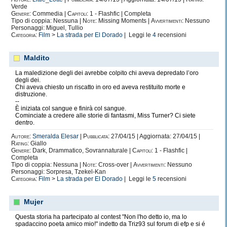
Verde
Genere:
Commedia |
Capitoli:
1 - Flashfic | Completa
Tipo di coppia: Nessuna |
Note:
Missing Moments |
Avvertimenti:
Nessuno
Personaggi: Miguel, Tullio
Categoria:
Film
>
La strada per El Dorado
| Leggi le
4
recensioni
Maldito
La maledizione degli dei avrebbe colpito chi aveva depredato l’oro
degli dei.
Chi aveva chiesto un riscatto in oro ed aveva restituito morte e
distruzione.
--
È iniziata col sangue e finirà col sangue.
Cominciate a credere alle storie di fantasmi, Miss Turner? Ci siete
dentro.
Autore:
Smeralda Elesar
|
Pubblicata:
27/04/15 | Aggiornata: 27/04/15 |
Rating:
Giallo
Genere:
Dark, Drammatico, Sovrannaturale |
Capitoli:
1 - Flashfic |
Completa
Tipo di coppia: Nessuna |
Note:
Cross-over |
Avvertimenti:
Nessuno
Personaggi: Sorpresa, Tzekel-Kan
Categoria:
Film
>
La strada per El Dorado
| Leggi le
5
recensioni
Mujer
Questa storia ha partecipato al contest "Non l'ho detto io, ma lo
spadaccino poeta amico mio!" indetto da Triz93 sul forum di efp e si é