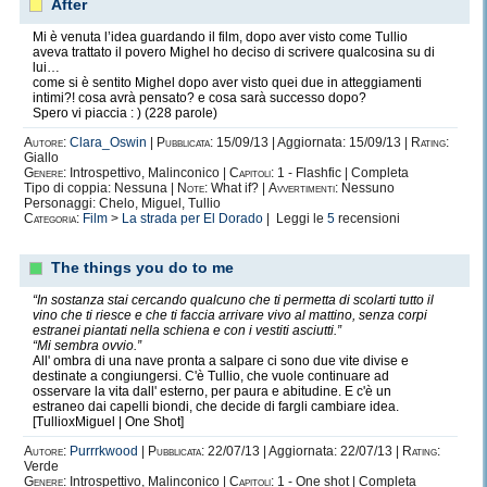
After
Mi è venuta l’idea guardando il film, dopo aver visto come Tullio
aveva trattato il povero Mighel ho deciso di scrivere qualcosina su di
lui…
come si è sentito Mighel dopo aver visto quei due in atteggiamenti
intimi?! cosa avrà pensato? e cosa sarà successo dopo?
Spero vi piaccia : ) (228 parole)
Autore:
Clara_Oswin
|
Pubblicata:
15/09/13 | Aggiornata: 15/09/13 |
Rating:
Giallo
Genere:
Introspettivo, Malinconico |
Capitoli:
1 - Flashfic | Completa
Tipo di coppia: Nessuna |
Note:
What if? |
Avvertimenti:
Nessuno
Personaggi: Chelo, Miguel, Tullio
Categoria:
Film
>
La strada per El Dorado
| Leggi le
5
recensioni
The things you do to me
“In sostanza stai cercando qualcuno che ti permetta di scolarti tutto il
vino che ti riesce e che ti faccia arrivare vivo al mattino, senza corpi
estranei piantati nella schiena e con i vestiti asciutti.”
“Mi sembra ovvio.”
All' ombra di una nave pronta a salpare ci sono due vite divise e
destinate a congiungersi. C'è Tullio, che vuole continuare ad
osservare la vita dall' esterno, per paura e abitudine. E c'è un
estraneo dai capelli biondi, che decide di fargli cambiare idea.
[TullioxMiguel | One Shot]
Autore:
Purrrkwood
|
Pubblicata:
22/07/13 | Aggiornata: 22/07/13 |
Rating:
Verde
Genere:
Introspettivo, Malinconico |
Capitoli:
1 - One shot | Completa