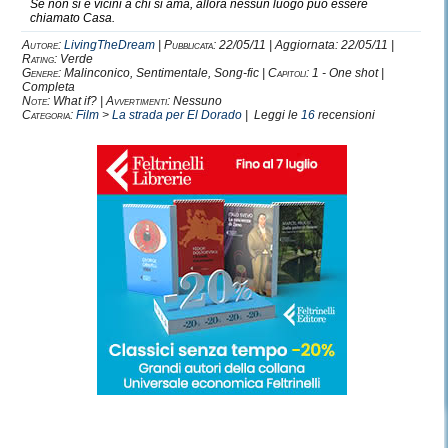
Se non si è vicini a chi si ama, allora nessun luogo può essere
chiamato Casa.
Autore:
LivingTheDream
|
Pubblicata:
22/05/11 | Aggiornata: 22/05/11 |
Rating:
Verde
Genere:
Malinconico, Sentimentale, Song-fic |
Capitoli:
1 - One shot |
Completa
Note:
What if? |
Avvertimenti:
Nessuno
Categoria:
Film
>
La strada per El Dorado
| Leggi le
16
recensioni