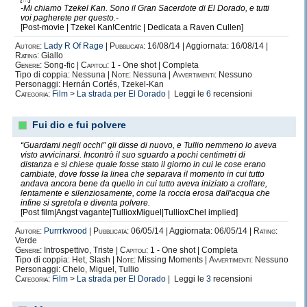
-Mi chiamo Tzekel Kan. Sono il Gran Sacerdote di El Dorado, e tutti
voi pagherete per questo.-
[Post-movie | Tzekel Kan!Centric | Dedicata a Raven Cullen]
Autore:
Lady R Of Rage
|
Pubblicata:
16/08/14 | Aggiornata: 16/08/14 |
Rating:
Giallo
Genere:
Song-fic |
Capitoli:
1 - One shot | Completa
Tipo di coppia: Nessuna |
Note:
Nessuna |
Avvertimenti:
Nessuno
Personaggi: Hernán Cortés, Tzekel-Kan
Categoria:
Film
>
La strada per El Dorado
| Leggi le
6
recensioni
Fui dio e fui polvere
“Guardami negli occhi” gli disse di nuovo, e Tullio nemmeno lo aveva
visto avvicinarsi. Incontrò il suo sguardo a pochi centimetri di
distanza e si chiese quale fosse stato il giorno in cui le cose erano
cambiate, dove fosse la linea che separava il momento in cui tutto
andava ancora bene da quello in cui tutto aveva iniziato a crollare,
lentamente e silenziosamente, come la roccia erosa dall'acqua che
infine si sgretola e diventa polvere.
[Post film|Angst vagante|TullioxMiguel|TullioxChel implied]
Autore:
Purrrkwood
|
Pubblicata:
06/05/14 | Aggiornata: 06/05/14 |
Rating:
Verde
Genere:
Introspettivo, Triste |
Capitoli:
1 - One shot | Completa
Tipo di coppia: Het, Slash |
Note:
Missing Moments |
Avvertimenti:
Nessuno
Personaggi: Chelo, Miguel, Tullio
Categoria:
Film
>
La strada per El Dorado
| Leggi le
3
recensioni