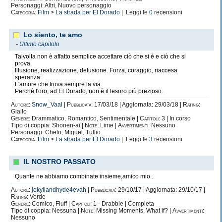
Personaggi: Altri, Nuovo personaggio
Categoria:
Film
>
La strada per El Dorado
| Leggi le
0
recensioni
Lo siento, te amo
-
Ultimo capitolo
Talvolta non è affatto semplice accettare ciò che si è e ciò che si
prova.
Illusione, realizzazione, delusione. Forza, coraggio, riaccesa
speranza.
L'amore che trova sempre la via.
Perché l'oro, ad El Dorado, non è il tesoro più prezioso.
Autore:
Snow_Vaal
|
Pubblicata:
17/03/18 | Aggiornata: 29/03/18 |
Rating:
Giallo
Genere:
Drammatico, Romantico, Sentimentale |
Capitoli:
3 | In corso
Tipo di coppia: Shonen-ai |
Note:
Lime |
Avvertimenti:
Nessuno
Personaggi: Chelo, Miguel, Tullio
Categoria:
Film
>
La strada per El Dorado
| Leggi le
3
recensioni
IL NOSTRO PASSATO
Quante ne abbiamo combinate insieme,amico mio...
Autore:
jekyllandhyde4evah
|
Pubblicata:
29/10/17 | Aggiornata: 29/10/17 |
Rating:
Verde
Genere:
Comico, Fluff |
Capitoli:
1 - Drabble | Completa
Tipo di coppia: Nessuna |
Note:
Missing Moments, What if? |
Avvertimenti:
Nessuno