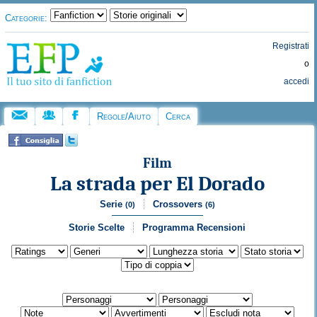
Categorie:
Registrati
o
accedi
Regole/Aiuto
Cerca
Film
La strada per El Dorado
Serie
Crossovers
(0)
(6)
Storie Scelte
Programma Recensioni