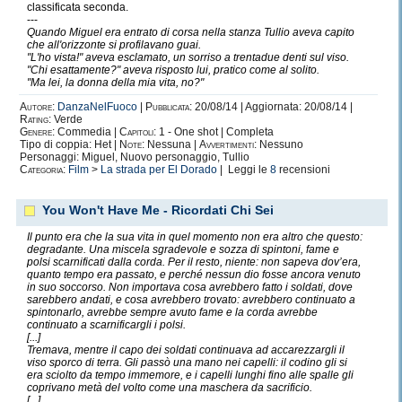
classificata seconda.
---
Quando Miguel era entrato di corsa nella stanza Tullio aveva capito
che all'orizzonte si profilavano guai.
"L'ho vista!" aveva esclamato, un sorriso a trentadue denti sul viso.
"Chi esattamente?" aveva risposto lui, pratico come al solito.
"Ma lei, la donna della mia vita, no?"
Autore:
DanzaNelFuoco
|
Pubblicata:
20/08/14 | Aggiornata: 20/08/14 |
Rating:
Verde
Genere:
Commedia |
Capitoli:
1 - One shot | Completa
Tipo di coppia: Het |
Note:
Nessuna |
Avvertimenti:
Nessuno
Personaggi: Miguel, Nuovo personaggio, Tullio
Categoria:
Film
>
La strada per El Dorado
| Leggi le
8
recensioni
You Won't Have Me - Ricordati Chi Sei
Il punto era che la sua vita in quel momento non era altro che questo:
degradante. Una miscela sgradevole e sozza di spintoni, fame e
polsi scarnificati dalla corda. Per il resto, niente: non sapeva dov’era,
quanto tempo era passato, e perché nessun dio fosse ancora venuto
in suo soccorso. Non importava cosa avrebbero fatto i soldati, dove
sarebbero andati, e cosa avrebbero trovato: avrebbero continuato a
spintonarlo, avrebbe sempre avuto fame e la corda avrebbe
continuato a scarnificargli i polsi.
[...]
Tremava, mentre il capo dei soldati continuava ad accarezzargli il
viso sporco di terra. Gli passò una mano nei capelli: il codino gli si
era sciolto da tempo immemore, e i capelli lunghi fino alle spalle gli
coprivano metà del volto come una maschera da sacrificio.
[...]