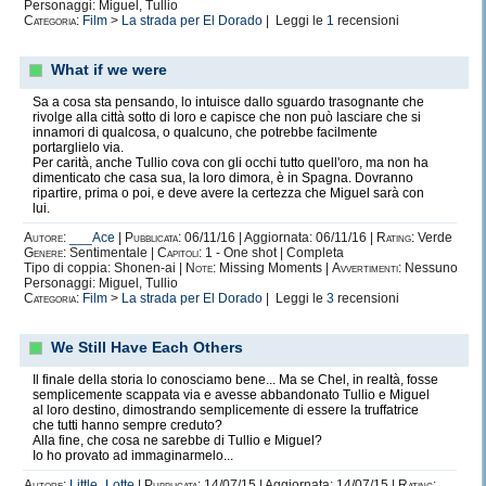
Personaggi: Miguel, Tullio
Categoria:
Film
>
La strada per El Dorado
| Leggi le
1
recensioni
What if we were
Sa a cosa sta pensando, lo intuisce dallo sguardo trasognante che
rivolge alla città sotto di loro e capisce che non può lasciare che si
innamori di qualcosa, o qualcuno, che potrebbe facilmente
portarglielo via.
Per carità, anche Tullio cova con gli occhi tutto quell'oro, ma non ha
dimenticato che casa sua, la loro dimora, è in Spagna. Dovranno
ripartire, prima o poi, e deve avere la certezza che Miguel sarà con
lui.
Autore:
___Ace
|
Pubblicata:
06/11/16 | Aggiornata: 06/11/16 |
Rating:
Verde
Genere:
Sentimentale |
Capitoli:
1 - One shot | Completa
Tipo di coppia: Shonen-ai |
Note:
Missing Moments |
Avvertimenti:
Nessuno
Personaggi: Miguel, Tullio
Categoria:
Film
>
La strada per El Dorado
| Leggi le
3
recensioni
We Still Have Each Others
Il finale della storia lo conosciamo bene... Ma se Chel, in realtà, fosse
semplicemente scappata via e avesse abbandonato Tullio e Miguel
al loro destino, dimostrando semplicemente di essere la truffatrice
che tutti hanno sempre creduto?
Alla fine, che cosa ne sarebbe di Tullio e Miguel?
Io ho provato ad immaginarmelo...
Autore:
Little_Lotte
|
Pubblicata:
14/07/15 | Aggiornata: 14/07/15 |
Rating: