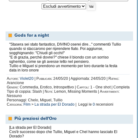
Gods for a night
"Stasera sei stato fantastico, DIVINO oserei dire..." commentò Tullio
quando si staccarono per riprendere fiato. Poi aggiunse,
sogghignando: "Chiudi gli occhi!"
"E di grazia, perché dovrei?" chiese il biondo con un sorriso
sghembo, come se gli avesse letto nel pensiero.
Tullio e Miguel si prendono un momento per loro durante la festa
data in loro onore
Autore:
Violet20
|
Pubblicata:
24/05/20 | Aggiornata: 24/05/20 |
Rating:
Arancione
Genere:
Commedia, Erotico, Introspettivo |
Capitoli:
1 - One shot | Completa
Tipo di coppia: Slash |
Note:
Lemon, Missing Moments |
Avvertimenti:
Nessuno
Personaggi: Chelo, Miguel, Tullio
Categoria:
Film
>
La strada per El Dorado
| Leggi le
0
recensioni
Più preziosi dell'Oro
[La strada per El Dorado]
Cos'è successo dopo che Tullio, Miguel e Chel hanno lasciato El
Dorado?