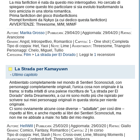
La mia fanfiction è nata da questo mio interrogativo. Ho cercato di
spiegare come questo trio particolare si sia evoluto trasformando la
loro amicizia in una storia romantica.
Prima fanfiction del gioco #sixfanfictions
Prompt fornitomi da Nykyo (a cui dedico questa fanfiction)
AVVERTENZE: Threesome, M/M, M/M/F
Autore:
Marika Grosso
|
Pubblicata:
29/04/20 | Aggiornata: 29/04/20 |
Rating:
Arancione
Genere:
Angst, Introspettivo, Romantico |
Capitoli:
1 - One shot | Completa
Tipo di coppia: Het, Yaoi |
Note:
Lime |
Avvertimenti:
Threesome, Triangolo
Personaggi: Chelo, Miguel, Tullio
Categoria:
Film
>
La strada per El Dorado
| Leggi le
1
recensioni
La Strada per Kamayuwn
-
Ultimo capitolo
Ambientato completamente nel mondo di Sentieri Sconosciuti, con
personaggi completamente originali, l'unica cosa non originale è la
trama: si tratta infatti di una palese riscrittura de "La strada per El
Dorado" della Dreamworks, a cui mi sono molto più che ispirato per
scrivere sui miei personaggi originali in questa storia per niente
originale.
Ci sono ovviamente alcune cose diverse – "adattate", per così dire –
rispetto al film, e anche rispetto ai libri dei Sentieri Sconosciuti, ma
non me ne abbiate a male: ho fatto del mio meglio.
Autore:
HellWill
|
Pubblicata:
25/03/20 | Aggiornata: 29/03/20 |
Rating:
Giallo
Genere:
Comico, Fantasy, Romantico |
Capitoli:
2 | In corso
Tipo di coppia: Het, Slash |
Note:
Cross-over, Lime, Missing Moments |
Avvertimenti:
Contenuti forti, Threesome, Violenza