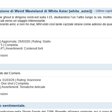
ione di Weird Wasteland di White Aster (white_aster))
-
Ultimo capi
e ghoul si dirigono nord-est sulla I-15, studiandosi l’un l’altro lungo la via. Inolt
ti verso un viaggio interessante.
ecento anni, e non ho mai, MAI visto così tante cazzate strane come adesso da quand
| Aggiornata: 26/03/26 | Rating: Giallo
: 5 | Completa
? | Avvertimenti: Contenuti forti
nsioni
to del Corriere.
a: 01/03/26 | Rating: Arancione
- One shot | Completa
 Avvertimenti: Tematiche delicate
nsioni
lo sentimentale.
n particolare nella Shady Sands del 2286. Rispetto all'opera originale, qui ci son