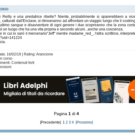
pitolo
eilly e una predatrice ribelle? Niente, probabilmente si sparerebbero a vic
, catturati dall'Enclave, si ritroveranno ad affrontare un viaggio lungo che li costri
all'ultimo sangue e disavventure di ogni genere i due scopriranno che la zona co
ì un luogo che ha una vita propria e secondo alcuni...anche una coscienza.
n cui io sarò il mercenario"Jeff" mentre madame_red_, l'altra scrittrice, interprete
php?uid=141224
cia.
ata: 16/02/19 | Rating: Arancione
In corso
imenti: Contenuti forti
ensioni
Pagina
1
di
4
[Precedente] 1
2
3
4
[Prossimo]