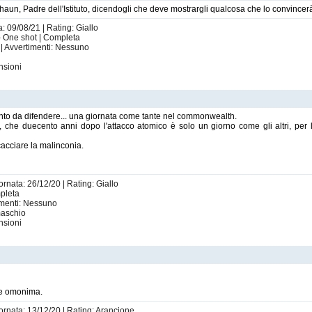
Shaun, Padre dell'Istituto, dicendogli che deve mostrargli qualcosa che lo convincer
: 09/08/21 | Rating: Giallo
- One shot | Completa
| Avvertimenti: Nessuno
nsioni
ento da difendere... una giornata come tante nel commonwealth.
 che duecento anni dopo l'attacco atomico è solo un giorno come gli altri, per l'
acciare la malinconia.
ornata: 26/12/20 | Rating: Giallo
mpleta
imenti: Nessuno
maschio
nsioni
e omonima.
iornata: 13/12/20 | Rating: Arancione