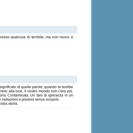
ccesso qualcosa di terribile, ma non riesco a
o significato di quelle parole, quando le bombe
mmo alla luce, il nostro mondo non c'era più.
a Zona Contaminata. Un faro di speranza in un
le radiazioni e predoni senza scrupoli.
stra storia.