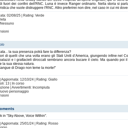
di fuori dei confini dell'RNC. Luna è invece Ranger ordinario. Nella storia si par
tica che vuole distruggere l'RNC. Altro preferirei non dire, nel caso in cui mi doves
nata: 02/08/25 | Rating: Verde
pleta
: Nessuno
nsioni
olo
... la sua presenza potrà fare la differenza?
ritori di quelli che una volta erano gli Stati Uniti d’America, giungendo infine n
i palazzi e i grattacieli diroccati sembrano ancora bucare il cielo. Ma quando poi 
 e la sua stessa natura.
l Sangue di Drago non teme la morte!"
| Aggiornata: 12/10/24 | Rating: Giallo
i: 13 | In corso
uzione | Avvertimenti: Incompiuta
, Nuovo personaggio
nsioni
Moments
k in "Sky Above, Voice Within".
| Aggiornata: 25/01/24 | Rating: Rosso
corso