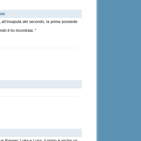
tolo
re, all’insaputa del secondo, la prima possiede
o ti ho incontrata.."
o due Ranger: Luka e Luna, il primo è anche un