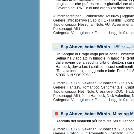
magistrato, che può esercitare giurisdizione al 
Governo dell'RNC e di una organizzazione terroris
Autore:
sgtsniper1
| Pubblicata: 02/08/25 | Aggior
Genere: Introspettivo | Capitoli: 1 - Flashfic | Com
Tipo di coppia: Nessuna | Note: AU | Avvertimenti
Personaggi: Altri
Categoria:
Videogiochi
>
Fallout
| Leggi le
0
rece
Sky Above, Voice Within
-
Ultimo capit
Un Sangue di Drago vaga per la Zona Contaminata
Selina ha viaggiato in lungo e in largo nei ter
dalle rovine della vecchia città di Boston, i cu
Hancock, dovrà fare i conti con i suoi sentimenti
"Rotta la tenebra, la leggenda è forte. Perché i
STORIA IN SOSPESO
Autore:
GLaDYS_Vakarian
| Pubblicata: 25/01/24 
Genere: Fantasy, Romantico, Sentimentale | Capitol
Tipo di coppia: Het | Note: Cross-over, OOC, Trad
Personaggi: Altri, John Hancock, Nick Valentine
Categoria:
Videogiochi
>
Fallout
| Leggi le
0
rece
Sky Above, Voice Within: Missing 
Raccolta dei momenti più intimi tra Sel e Hancoc
Autore:
GLaDYS_Vakarian
| Pubblicata: 25/01/24 
Genere: Erotico, Fluff, Romantico | Capitoli: 1 | In 