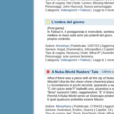
Tipo di coppia: Het | Note: Lemon, Missing Mome
Personaggi: John Hancock, Nuovo personaggio
Categoria:
Videogiochi
>
Fallout
| Leggi le
0
rece
L'ombra del giorno
{Post game}
In Fallout 4, il protagonista è invincibile, sem
mettere le mani sulle armi più potenti del gioco. 
proprio controllo.
Autore:
Aresshya
| Pubblicata: 15/07/23 | Aggiorna
Genere: Angst, Drammatico, Introspettivo | Capitol
Tipo di coppia: Nessuna | Note: What if? | Avverti
Personaggi: sole survivor femmina
Categoria:
Videogiochi
>
Fallout
| Leggi le
1
rece
A Nuka-World Raiders' Tale
-
Ultimo c
What if there was a place with all the zip of Nuk
Wouldn’t that be the cheer-cheer-cheeriest place
Li circondarono in pochi secondi, sparando a san
“C-chi cazzo siete?!” balbettò uno, alzandosi a s
“Boss” sussurrò l’altro, raggelandosi. “E’ il Gra
Perché A Nuka World serve un Grancapo predone,
E quel qualcuno potrebbe essere Mason.
Autore:
MissyHarry
| Pubblicata: 27/04/18 | Aggio
Genere: Avventura, Erotico, Guerra | Capitoli: 19 |
Tipo di coppia: Het, Slash, FemSlash | Note: What 