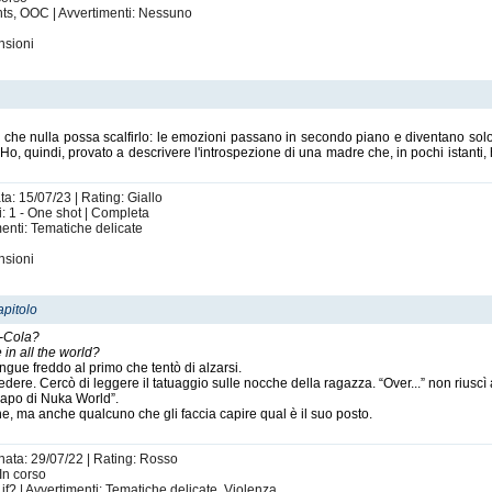
nts, OOC | Avvertimenti: Nessuno
nsioni
bra che nulla possa scalfirlo: le emozioni passano in secondo piano e diventano solo
Ho, quindi, provato a descrivere l'introspezione di una madre che, in pochi istanti, ha
ta: 15/07/23 | Rating: Giallo
i: 1 - One shot | Completa
menti: Tematiche delicate
nsioni
apitolo
a-Cola?
 in all the world?
gue freddo al primo che tentò di alzarsi.
edere. Cercò di leggere il tatuaggio sulle nocche della ragazza. “Over...” non riuscì
ncapo di Nuka World”.
 ma anche qualcuno che gli faccia capire qual è il suo posto.
rnata: 29/07/22 | Rating: Rosso
 In corso
if? | Avvertimenti: Tematiche delicate, Violenza