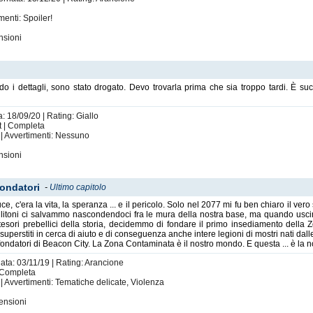
enti: Spoiler!
nsioni
o i dettagli, sono stato drogato. Devo trovarla prima che sia troppo tardi. È su
: 18/09/20 | Rating: Giallo
t | Completa
| Avvertimenti: Nessuno
nsioni
Fondatori
-
Ultimo capitolo
 c'era la vita, la speranza ... e il pericolo. Solo nel 2077 mi fu ben chiaro il ver
militoni ci salvammo nascondendoci fra le mura della nostra base, ma quando usci
 tesori prebellici della storia, decidemmo di fondare il primo insediamento dell
superstiti in cerca di aiuto e di conseguenza anche intere legioni di mostri nati dal
fondatori di Beacon City. La Zona Contaminata è il nostro mondo. E questa ... è la no
nata: 03/11/19 | Rating: Arancione
| Completa
 | Avvertimenti: Tematiche delicate, Violenza
ensioni