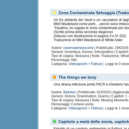
Zona Contaminata Selvaggia (Traduz
Un Ex abitante del Vault e un cacciatore di tagli
Wild Wasteland come perk… perciò sono imbocca
"Vaultina, ho vagato le zone contaminate per du
(Scritto prima della seconda stagione)
(Adesso con illustrazione in pagina 3 e 5! :DD)
Traduzione di Wild Wasteland di White Aster
Autore:
osservatorepucone
| Pubblicata: 19/03/26 
Genere: Avventura, Azione, Introspettivo | Capitoli
Tipo di coppia: Nessuna | Note: Traduzione, What if
Personaggi: Altri
Categoria:
Videogiochi
>
Fallout
| Leggi le
0
rece
The things we bury
Una strana infezione porta l'NCR a chiedere l'aiu
Autore:
Batckas
| Pubblicata: 01/03/26 | Aggiornat
Genere: Azione, Drammatico, Guerra | Capitoli: 1 
Tipo di coppia: Nessuna | Note: Missing Moments |
Personaggi: Corriere uomo
Categoria:
Videogiochi
>
Fallout
| Leggi le
1
rece
Capitolo a metà della storia, capito
Estratto di un capitolo ambientato in Fallout, i