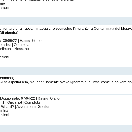
ggio
nsioni
 affrontare una nuova minaccia che sconvolge l'intera Zona Contaminata del Mojav
'Oltretomba)
: 30/06/22 | Rating: Giallo
One shot | Completa
ertimenti: Nessuno
nsioni
(femmina)
ovuto aspettarselo, ma ingenuamente aveva ignorato quel fatto, come la polvere che
| Aggiornata: 07/04/22 | Rating: Giallo
i: 1 - One shot | Completa
hat if? | Avvertimenti: Spoiler!
emmina
nsioni