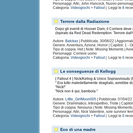
Personaggi: Altri, John Hancock, Nuovo persona
Categoria:
Videogiochi
>
Fallout
| Leggi le
8
rece
Terrore dalla Radiazione
Dopo gli eventi di Hoover Dam, il Corriere deve
(Ispirato da Red Dead Redemption: Terrore dall
Autore:
Batckas
| Pubblicata: 30/06/22 | Aggiornata
Genere: Avventura, Azione, Horror | Capitoli: 1 - 
Tipo di coppia: Het | Note: Missing Moments | Avv
Personaggi: Corriere uomo
Categoria:
Videogiochi
>
Fallout
| Leggi le
0
rece
Le conseguenze di Kellogg
{ Fallout 4 } Nick/Kellog & Unico Sopravvissuto 
" Era tutto maledettamente sbagliato, avrebbe d
"Nick!"
"Nick non è qui, bambola."
Autore:
Little_GirlMoon005
| Pubblicata: 07/04/22 
Genere: Drammatico, Introspettivo, Triste | Capitol
Tipo di coppia: Nessuna | Note: Missing Moments, W
Personaggi: Altri, Nick Valentine, sole survivor f
Categoria:
Videogiochi
>
Fallout
| Leggi le
0
rece
Eco di una madre