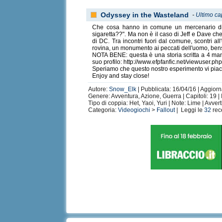
Odyssey in the Wasteland
-
Ultimo ca
Che cosa hanno in comune un mercenario di R
sigaretta??". Ma non è il caso di Jeff e Dave che
di DC. Tra incontri fuori dal comune, scontri 
rovina, un monumento ai peccati dell'uomo, bens
NOTA BENE: questa è una storia scritta a 4 mani i
suo profilo: http://www.efpfanfic.net/viewuser.
Speriamo che questo nostro esperimento vi piac
Enjoy and stay close!
Autore:
Snow_Elk
| Pubblicata: 16/04/16 | Aggiorn
Genere: Avventura, Azione, Guerra | Capitoli: 19 | 
Tipo di coppia: Het, Yaoi, Yuri | Note: Lime | Avvert
Categoria:
Videogiochi
>
Fallout
| Leggi le
32
rec