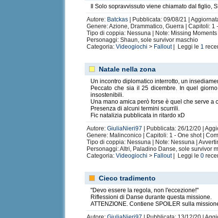
Il Solo sopravvissuto viene chiamato dal figlio, 
Autore:
Batckas
| Pubblicata: 09/08/21 | Aggiornata
Genere: Azione, Drammatico, Guerra | Capitoli: 1 
Tipo di coppia: Nessuna | Note: Missing Moments 
Personaggi: Shaun, sole survivor maschio
Categoria:
Videogiochi
>
Fallout
| Leggi le
1
rece
Natale nella zona
Un incontro diplomatico interrotto, un insediam
Peccato che sia il 25 dicembre. In quel giorno,
insostenibili.
Una mano amica però forse è quel che serve a c
Presenza di alcuni termini scurrili.
Fic natalizia pubblicata in ritardo xD
Autore:
GiuliaNieri97
| Pubblicata: 26/12/20 | Aggi
Genere: Malinconico | Capitoli: 1 - One shot | Co
Tipo di coppia: Nessuna | Note: Nessuna | Avvert
Personaggi: Altri, Paladino Danse, sole survivor 
Categoria:
Videogiochi
>
Fallout
| Leggi le
0
rece
Cieco tradimento
"Devo essere la regola, non l'eccezione!"
Riflessioni di Danse durante questa missione.
ATTENZIONE. Contiene SPOILER sulla mission
Autore:
GiuliaNieri97
| Pubblicata: 13/12/20 | Agg