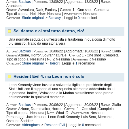
Autore:
Batckas
|
Pubblicata:
13/08/22 | Aggiornata: 13/08/22 |
Rating:
Arancione
Genere:
Avventura, Dark, Fantasy |
Capitoli:
1 - One shot | Completa
Tipo di coppia: Het |
Note:
Nessuna |
Avvertimenti:
Nessuno
Categoria:
Storie originali
>
Fantasy
| Leggi le
0
recensioni
Sei dentro e ci stai tutto dentro, zio!
Una normale seduta da un'estetista si trasforma in qualcosa di molto
più sinistro. Tratto da una storia vera.
Autore:
Batckas
|
Pubblicata:
10/08/22 | Aggiornata: 10/08/22 |
Rating:
Giallo
Genere:
Azione, Horror, Sovrannaturale |
Capitoli:
1 - One shot | Completa
Tipo di coppia: Nessuna |
Note:
Nessuna |
Avvertimenti:
Nessuno
Categoria:
Storie originali
>
Horror
| Leggi le
1
recensioni
Resident Evil 4, ma Leon non è solo
Leon Kennedy viene inviato a salvare la figlia del presidente degli
Stati Uniti con il supporto di una squadra altamente addestrata da lui
in persona. Inoltre, l'Aviazione e la Marina statunitense sono pronte
ad intervenire in qualsiasi momento.
Autore:
Batckas
|
Pubblicata:
30/06/22 | Aggiornata: 30/06/22 |
Rating:
Giallo
Genere:
Azione, Drammatico, Horror |
Capitoli:
1 - One shot | Completa
Tipo di coppia: Nessuna |
Note:
What if? |
Avvertimenti:
Nessuno
Personaggi: Jack Krauser, Leon Scott Kennedy, Luis Sera, Mercante,
Osmund Saddler
Categoria:
Videogiochi
>
Resident Evil
| Leggi le
0
recensioni