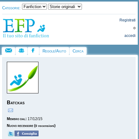
Categorie:
Registrati
o
accedi
Regole/Aiuto
Cerca
Batckas
Membro dal:
17/12/15
Nuovo recensore
(
)
0 recensioni