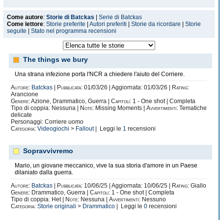
Come autore
:
Storie di Batckas
|
Serie di Batckas
Come lettore
:
Storie preferite
|
Autori preferiti
|
Storie da ricordare
|
Storie
seguite
|
Stato nel programma recensioni
The things we bury
Una strana infezione porta l'NCR a chiedere l'aiuto del Corriere.
Autore:
Batckas
|
Pubblicata:
01/03/26 | Aggiornata: 01/03/26 |
Rating:
Arancione
Genere:
Azione, Drammatico, Guerra |
Capitoli:
1 - One shot | Completa
Tipo di coppia: Nessuna |
Note:
Missing Moments |
Avvertimenti:
Tematiche
delicate
Personaggi: Corriere uomo
Categoria:
Videogiochi
>
Fallout
| Leggi le
1
recensioni
Sopravvivremo
Mario, un giovane meccanico, vive la sua storia d'amore in un Paese
dilaniato dalla guerra.
Autore:
Batckas
|
Pubblicata:
10/06/25 | Aggiornata: 10/06/25 |
Rating:
Giallo
Genere:
Drammatico, Guerra |
Capitoli:
1 - One shot | Completa
Tipo di coppia: Het |
Note:
Nessuna |
Avvertimenti:
Nessuno
Categoria:
Storie originali
>
Drammatico
| Leggi le
0
recensioni