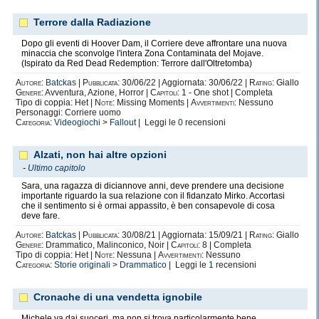
Terrore dalla Radiazione
Dopo gli eventi di Hoover Dam, il Corriere deve affrontare una nuova
minaccia che sconvolge l'intera Zona Contaminata del Mojave.
(Ispirato da Red Dead Redemption: Terrore dall'Oltretomba)
Autore:
Batckas
|
Pubblicata:
30/06/22 | Aggiornata: 30/06/22 |
Rating:
Giallo
Genere:
Avventura, Azione, Horror |
Capitoli:
1 - One shot | Completa
Tipo di coppia: Het |
Note:
Missing Moments |
Avvertimenti:
Nessuno
Personaggi: Corriere uomo
Categoria:
Videogiochi
>
Fallout
| Leggi le
0
recensioni
Alzati, non hai altre opzioni
-
Ultimo capitolo
Sara, una ragazza di diciannove anni, deve prendere una decisione
importante riguardo la sua relazione con il fidanzato Mirko. Accortasi
che il sentimento si è ormai appassito, è ben consapevole di cosa
deve fare.
Autore:
Batckas
|
Pubblicata:
30/08/21 | Aggiornata: 15/09/21 |
Rating:
Giallo
Genere:
Drammatico, Malinconico, Noir |
Capitoli:
8 | Completa
Tipo di coppia: Het |
Note:
Nessuna |
Avvertimenti:
Nessuno
Categoria:
Storie originali
>
Drammatico
| Leggi le
1
recensioni
Cronache di una vendetta ignobile
Michele va dai suoceri, ma non si trova particolarmente bene.