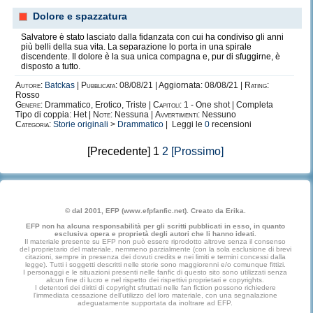
Dolore e spazzatura
Salvatore è stato lasciato dalla fidanzata con cui ha condiviso gli anni
più belli della sua vita. La separazione lo porta in una spirale
discendente. Il dolore è la sua unica compagna e, pur di sfuggirne, è
disposto a tutto.
Autore:
Batckas
|
Pubblicata:
08/08/21 | Aggiornata: 08/08/21 |
Rating:
Rosso
Genere:
Drammatico, Erotico, Triste |
Capitoli:
1 - One shot | Completa
Tipo di coppia: Het |
Note:
Nessuna |
Avvertimenti:
Nessuno
Categoria:
Storie originali
>
Drammatico
| Leggi le
0
recensioni
[Precedente] 1
2
[Prossimo]
© dal 2001, EFP (www.efpfanfic.net). Creato da Erika.
EFP non ha alcuna responsabilità per gli scritti pubblicati in esso, in quanto
esclusiva opera e proprietà degli autori che li hanno ideati.
Il materiale presente su EFP non può essere riprodotto altrove senza il consenso
del proprietario del materiale, nemmeno parzialmente (con la sola esclusione di brevi
citazioni, sempre in presenza dei dovuti credits e nei limiti e termini concessi dalla
legge). Tutti i soggetti descritti nelle storie sono maggiorenni e/o comunque fittizi.
I personaggi e le situazioni presenti nelle fanfic di questo sito sono utilizzati senza
alcun fine di lucro e nel rispetto dei rispettivi proprietari e copyrights.
I detentori dei diritti di copyright sfruttati nelle fan fiction possono richiedere
l'immediata cessazione dell'utilizzo del loro materiale, con una segnalazione
adeguatamente supportata da inoltrare ad EFP.