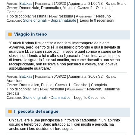
Autore:
Batckas
|
Pubblicata:
21/06/23 | Aggiornata: 21/06/23 |
Rating:
Giallo
Genere:
Demenziale, Drammatico, Mistero |
Capitoli:
1 - One shot |
Completa
Tipo di coppia: Nessuna |
Note:
Nessuna |
Avvertimenti:
Nessuno
Categoria:
Storie originali
>
Soprannaturale
| Leggi le
0
recensioni
Viaggio in treno
"Caricò il primo film, deciso a non farsi interrompere da niente.
Avvertiva, però, dentro di sé, il desiderio profondo e quasi deviato di
guardare M, cercare i suoi occhi, rivedere quel sorriso e capire se lei
stesse sorridendo a lui o alla sua figuraccia. J continuava ad imporsi
di tenere lo sguardo fisso sul monitor, ma come davanti a una scena
raccapricciante, non riusciva a non pensarci e voleva, anzi doveva
assolutamente guardare."
Autore:
Batckas
|
Pubblicata:
30/08/22 | Aggiornata: 30/08/22 |
Rating:
Arancione
Genere:
Drammatico, Erotico |
Capitoli:
1 - One shot | Completa
Tipo di coppia: Het |
Note:
Nessuna |
Avvertimenti:
Non-con, Tematiche
delicate
Categoria:
Storie originali
>
Drammatico
| Leggi le
0
recensioni
Il peccato del sangue
Un cavaliere e una principessa si ritrovano catapultati in un labirinto
oscuro e tenebroso. Sono intrappolati lì con mostri e pericoli, ma
anche con i loro desideri e i loro segreti.