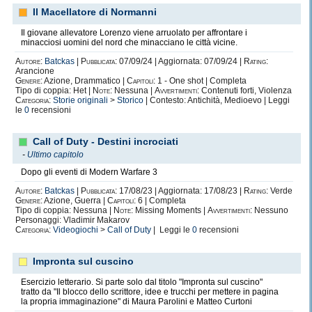
Il Macellatore di Normanni
Il giovane allevatore Lorenzo viene arruolato per affrontare i
minacciosi uomini del nord che minacciano le città vicine.
Autore:
Batckas
|
Pubblicata:
07/09/24 | Aggiornata: 07/09/24 |
Rating:
Arancione
Genere:
Azione, Drammatico |
Capitoli:
1 - One shot | Completa
Tipo di coppia: Het |
Note:
Nessuna |
Avvertimenti:
Contenuti forti, Violenza
Categoria:
Storie originali
>
Storico
| Contesto: Antichità, Medioevo | Leggi
le
0
recensioni
Call of Duty - Destini incrociati
-
Ultimo capitolo
Dopo gli eventi di Modern Warfare 3
Autore:
Batckas
|
Pubblicata:
17/08/23 | Aggiornata: 17/08/23 |
Rating:
Verde
Genere:
Azione, Guerra |
Capitoli:
6 | Completa
Tipo di coppia: Nessuna |
Note:
Missing Moments |
Avvertimenti:
Nessuno
Personaggi: Vladimir Makarov
Categoria:
Videogiochi
>
Call of Duty
| Leggi le
0
recensioni
Impronta sul cuscino
Esercizio letterario. Si parte solo dal titolo "Impronta sul cuscino"
tratto da "Il blocco dello scrittore, idee e trucchi per mettere in pagina
la propria immaginazione" di Maura Parolini e Matteo Curtoni