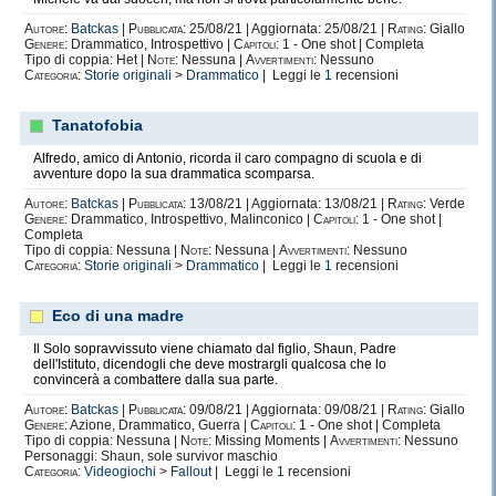
Autore:
Batckas
|
Pubblicata:
25/08/21 | Aggiornata: 25/08/21 |
Rating:
Giallo
Genere:
Drammatico, Introspettivo |
Capitoli:
1 - One shot | Completa
Tipo di coppia: Het |
Note:
Nessuna |
Avvertimenti:
Nessuno
Categoria:
Storie originali
>
Drammatico
| Leggi le
1
recensioni
Tanatofobia
Alfredo, amico di Antonio, ricorda il caro compagno di scuola e di
avventure dopo la sua drammatica scomparsa.
Autore:
Batckas
|
Pubblicata:
13/08/21 | Aggiornata: 13/08/21 |
Rating:
Verde
Genere:
Drammatico, Introspettivo, Malinconico |
Capitoli:
1 - One shot |
Completa
Tipo di coppia: Nessuna |
Note:
Nessuna |
Avvertimenti:
Nessuno
Categoria:
Storie originali
>
Drammatico
| Leggi le
1
recensioni
Eco di una madre
Il Solo sopravvissuto viene chiamato dal figlio, Shaun, Padre
dell'Istituto, dicendogli che deve mostrargli qualcosa che lo
convincerà a combattere dalla sua parte.
Autore:
Batckas
|
Pubblicata:
09/08/21 | Aggiornata: 09/08/21 |
Rating:
Giallo
Genere:
Azione, Drammatico, Guerra |
Capitoli:
1 - One shot | Completa
Tipo di coppia: Nessuna |
Note:
Missing Moments |
Avvertimenti:
Nessuno
Personaggi: Shaun, sole survivor maschio
Categoria:
Videogiochi
>
Fallout
| Leggi le
1
recensioni