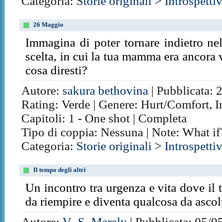
Categoria:
Storie originali
>
Introspetti
26 Maggio
Immagina di poter tornare indietro ne
scelta, in cui la tua mamma era ancora v
cosa diresti?
Autore:
sakura bethovina
| Pubblicata: 
Rating: Verde | Genere: Hurt/Comfort, I
Capitoli: 1 - One shot | Completa
Tipo di coppia: Nessuna | Note: What if
Categoria:
Storie originali
>
Introspetti
Il tempo degli altri
Un incontro tra urgenza e vita dove il
da riempire e diventa qualcosa da ascol
Autore:
V_S_Marely
| Pubblicata: 05/0