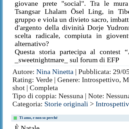
giovane prete "social". Tra le mur
Tsangsar Lhalam Ösel Ling, in Tibe
gruppo e viola un divieto sacro, imbat
d'argento della divinità Dorje Yudr
scelta radicale, compiuta in gioven
alternativo?
Questa storia partecipa al contest 
_sweetnightmare_ sul forum di EFP
Autore:
Nina Ninetta
| Pubblicata: 29/05
Rating: Verde | Genere: Introspettivo, M
shot | Completa
Tipo di coppia: Nessuna | Note: Nessun
Categoria:
Storie originali
>
Introspetti
Ti amo, e non so perché
È Natale.