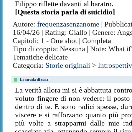
Filippo riflette davanti al baratro.
[Questa storia parla di suicidio]
Autore:
frequenzasenzanome
| Pubblica
16/04/26 | Rating: Giallo | Genere: Angs
Capitoli: 1 - One shot | Completa
Tipo di coppia: Nessuna | Note: What if?
Tematiche delicate
Categoria:
Storie originali
>
Introspetti
La strada di casa
La verità allora mi si è abbattuta cont
voluto fingere di non vedere: il posto 
dentro di te. E sono radici spesse, dur
viscere e si rafforzano quanto più pro
più volte a strapparmi dalle mie ra
scacciate via, ottenendo sempre il ris