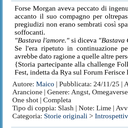
Forse Morgan aveva peccato di ingenui
accanto il suo compagno per oltrepass
pregiudizi non erano sembrati così spa
soffocanti.
"Bastava l'amore."
si diceva
"Bastava 
Se l'era ripetuto in continuazione pe
avrebbe dato ragione a quelle altre per
{Storia partecipante alla challenge F
Fest, indetta da Rya sul Forum Ferisce
Autore:
Maico
| Pubblicata: 24/11/25 | 
Arancione | Genere: Angst, Omegaverse, 
One shot | Completa
Tipo di coppia: Slash | Note: Lime | Av
Categoria:
Storie originali
>
Introspetti