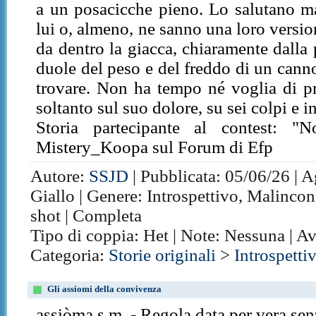
a un posacicche pieno. Lo salutano ma
lui o, almeno, ne sanno una loro versio
da dentro la giacca, chiaramente dalla 
duole del peso e del freddo di un cann
trovare. Non ha tempo né voglia di p
soltanto sul suo dolore, su sei colpi e i
Storia partecipante al contest: "N
Mistery_Koopa sul Forum di Efp
Autore:
SSJD
| Pubblicata: 05/06/26 | A
Giallo | Genere: Introspettivo, Malincon
shot | Completa
Tipo di coppia: Het | Note: Nessuna | A
Categoria:
Storie originali
>
Introspetti
Gli assiomi della convivenza
assiòma s.m. - Regola data per vera sen