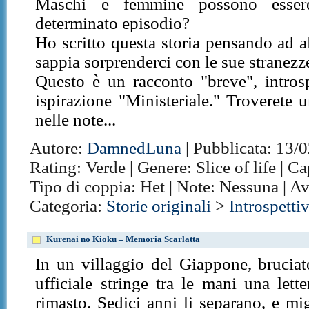
Maschi e femmine possono esse
determinato episodio?
Ho scritto questa storia pensando ad al
sappia sorprenderci con le sue stranezz
Questo è un racconto "breve", introsp
ispirazione "Ministeriale." Troverete 
nelle note...
Autore:
DamnedLuna
| Pubblicata: 13/0
Rating: Verde | Genere: Slice of life | C
Tipo di coppia: Het | Note: Nessuna | A
Categoria:
Storie originali
>
Introspetti
Kurenai no Kioku – Memoria Scarlatta
In un villaggio del Giappone, bruciat
ufficiale stringe tra le mani una lett
rimasto. Sedici anni li separano, e mi