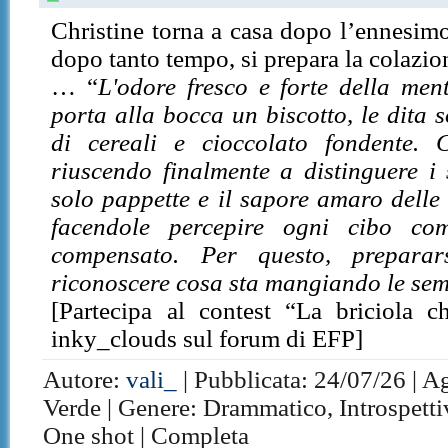
Christine torna a casa dopo l’ennesimo
dopo tanto tempo, si prepara la colazio
… “
L'odore fresco e forte della men
porta alla bocca un biscotto, le dita s
di cereali e cioccolato fondente. 
riuscendo finalmente a distinguere i
solo pappette e il sapore amaro delle 
facendole percepire ogni cibo co
compensato. Per questo, prepara
riconoscere cosa sta mangiando le se
[Partecipa al contest “La briciola ch
inky_clouds sul forum di EFP]
Autore:
vali_
| Pubblicata: 24/07/26 | A
Verde | Genere: Drammatico, Introspettivo,
One shot | Completa