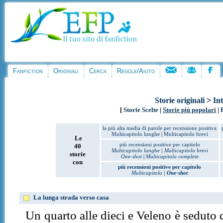
Fanfiction
Originali
Cerca
Regole/Aiuto
Storie originali
>
Int
[
Storie Scelte
|
Storie più popolari
|
la più alta media di parole per recensione positiva
Multicapitolo lunghe
|
Multicapitolo brevi
Le
più recensioni positive per capitolo
40
Multicapitolo lunghe
|
Multicapitolo brevi
storie
One-shot
|
Multicapitolo complete
con
più recensioni positive per capitolo
Multicapitolo
|
One-shot
La lunga strada verso casa
Un quarto alle dieci e Veleno è seduto