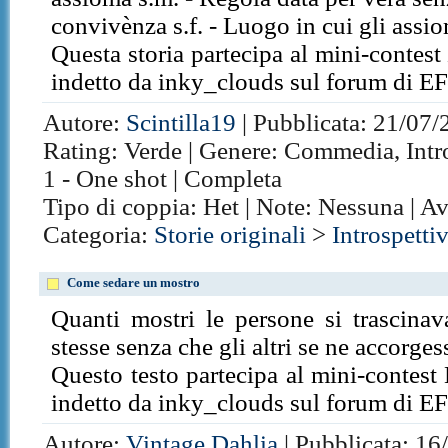
convivènza s.f. - Luogo in cui gli assio
Questa storia partecipa al mini-contest
indetto da inky_clouds sul forum di EF
Autore:
Scintilla19
| Pubblicata: 21/07/
Rating: Verde | Genere: Commedia, Introsp
1 - One shot | Completa
Tipo di coppia: Het | Note: Nessuna | A
Categoria:
Storie originali
>
Introspetti
Come sedare un mostro
Quanti mostri le persone si trascina
stesse senza che gli altri se ne accorges
Questo testo partecipa al mini-contest 
indetto da inky_clouds sul forum di EF
Autore:
Vintage Dahlia
| Pubblicata: 16