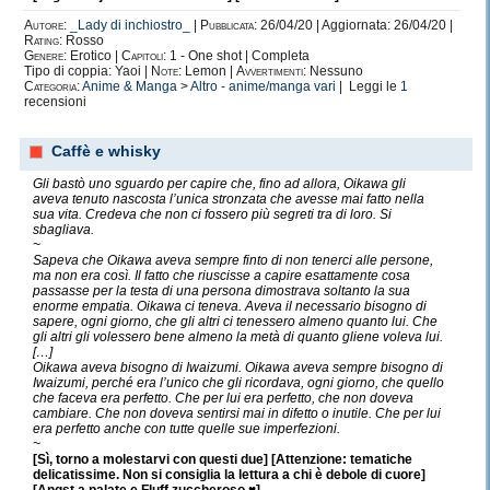
Autore:
_Lady di inchiostro_
|
Pubblicata:
26/04/20 | Aggiornata: 26/04/20 |
Rating:
Rosso
Genere:
Erotico |
Capitoli:
1 - One shot | Completa
Tipo di coppia: Yaoi |
Note:
Lemon |
Avvertimenti:
Nessuno
Categoria:
Anime & Manga
>
Altro - anime/manga vari
| Leggi le
1
recensioni
Caffè e whisky
Gli bastò uno sguardo per capire che, fino ad allora, Oikawa gli
aveva tenuto nascosta l’unica stronzata che avesse mai fatto nella
sua vita. Credeva che non ci fossero più segreti tra di loro. Si
sbagliava.
~
Sapeva che Oikawa aveva sempre finto di non tenerci alle persone,
ma non era così. Il fatto che riuscisse a capire esattamente cosa
passasse per la testa di una persona dimostrava soltanto la sua
enorme empatia. Oikawa ci teneva. Aveva il necessario bisogno di
sapere, ogni giorno, che gli altri ci tenessero almeno quanto lui. Che
gli altri gli volessero bene almeno la metà di quanto gliene voleva lui.
[…]
Oikawa aveva bisogno di Iwaizumi. Oikawa aveva sempre bisogno di
Iwaizumi, perché era l’unico che gli ricordava, ogni giorno, che quello
che faceva era perfetto. Che per lui era perfetto, che non doveva
cambiare. Che non doveva sentirsi mai in difetto o inutile. Che per lui
era perfetto anche con tutte quelle sue imperfezioni.
~
[Sì, torno a molestarvi con questi due] [Attenzione: tematiche
delicatissime. Non si consiglia la lettura a chi è debole di cuore]