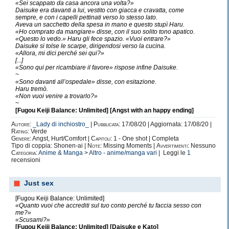
«Sei scappato da casa ancora una volta?»
Daisuke era davanti a lui, vestito con giacca e cravatta, come
sempre, e con i capelli pettinati verso lo stesso lato.
Aveva un sacchetto della spesa in mano e questo stupì Haru.
«Ho comprato da mangiare» disse, con il suo solito tono apatico.
«Questo lo vedo.» Haru gli fece spazio. «Vuoi entrare?»
Daisuke si tolse le scarpe, dirigendosi verso la cucina.
«Allora, mi dici perché sei qui?»
[...]
«Sono qui per ricambiare il favore» rispose infine Daisuke.
~
«Sono davanti all’ospedale» disse, con esitazione.
Haru tremò.
«Non vuoi venire a trovarlo?»
~
[Fugou Keiji Balance: Unlimited] [Angst with an happy ending]
Autore:
_Lady di inchiostro_
|
Pubblicata:
17/08/20 | Aggiornata: 17/08/20 |
Rating:
Verde
Genere:
Angst, Hurt/Comfort |
Capitoli:
1 - One shot | Completa
Tipo di coppia: Shonen-ai |
Note:
Missing Moments |
Avvertimenti:
Nessuno
Categoria:
Anime & Manga
>
Altro - anime/manga vari
| Leggi le
1
recensioni
Just sex
[Fugou Keiji Balance: Unlimited]
«Quanto vuoi che accrediti sul tuo conto perché tu faccia sesso con
me?»
«Scusami?»
[Fugou Keiji Balance: Unlimited] [Daisuke e Kato]