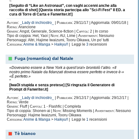
~
[Seguito di “Like an Astronaut”, con vaghi accenni anche alla
raccolta di shot] [Questa storia partecipa allo "Sci-Fi Fest” II ED. a
cura di Torre di Carta e Fanwriter.it!]
Autore:
_Lady di inchiostro_
|
Pubblicata:
29/11/17 | Aggiornata: 09/01/18 |
Rating:
Arancione
Genere:
Angst, Generale, Science-fiction |
Capitoli:
2 | In corso
Tipo di coppia: Het, Yaoi |
Note:
AU, Lime |
Avvertimenti:
Nessuno
Personaggi: Altri, Hajime Iwaizumi, Tooru Oikawa, Un po' tutti
Categoria:
Anime & Manga
>
Haikyu!!
| Leggi le
3
recensioni
Fuga (romantica) dal Natale
«Dovevamo essere a New York a quest’ora!» brontolò l’altro. «Il
nostro primo Natale da fidanzati doveva essere perfetto e invece è-»
«È perfetto.»
*
[IwaOi stupida e senza pretese] [Si ringrazia il Generatore di
Prompt di Fanwriter.it]
Autore:
_Lady di inchiostro_
|
Pubblicata:
29/12/17 | Aggiornata: 29/12/17 |
Rating:
Verde
Genere:
Fluff |
Capitoli:
1 - Flashfic | Completa
Tipo di coppia: Shonen-ai |
Note:
Missing Moments |
Avvertimenti:
Nessuno
Personaggi: Hajime Iwaizumi, Tooru Oikawa
Categoria:
Anime & Manga
>
Haikyu!!
| Leggi le
1
recensioni
Tè bianco