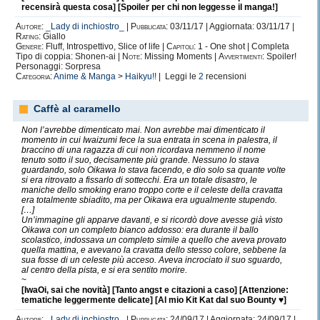
recensirà questa cosa] [Spoiler per chi non leggesse il manga!]
Autore:
_Lady di inchiostro_
|
Pubblicata:
03/11/17 | Aggiornata: 03/11/17 |
Rating:
Giallo
Genere:
Fluff, Introspettivo, Slice of life |
Capitoli:
1 - One shot | Completa
Tipo di coppia: Shonen-ai |
Note:
Missing Moments |
Avvertimenti:
Spoiler!
Personaggi: Sorpresa
Categoria:
Anime & Manga
>
Haikyu!!
| Leggi le
2
recensioni
Caffè al caramello
Non l’avrebbe dimenticato mai. Non avrebbe mai dimenticato il
momento in cui Iwaizumi fece la sua entrata in scena in palestra, il
braccino di una ragazza di cui non ricordava nemmeno il nome
tenuto sotto il suo, decisamente più grande. Nessuno lo stava
guardando, solo Oikawa lo stava facendo, e dio solo sa quante volte
si era ritrovato a fissarlo di sottecchi. Era un totale disastro, le
maniche dello smoking erano troppo corte e il celeste della cravatta
era totalmente sbiadito, ma per Oikawa era ugualmente stupendo.
[…]
Un’immagine gli apparve davanti, e si ricordò dove avesse già visto
Oikawa con un completo bianco addosso: era durante il ballo
scolastico, indossava un completo simile a quello che aveva provato
quella mattina, e avevano la cravatta dello stesso colore, sebbene la
sua fosse di un celeste più acceso. Aveva incrociato il suo sguardo,
al centro della pista, e si era sentito morire.
~
[IwaOi, sai che novità] [Tanto angst e citazioni a caso] [Attenzione:
tematiche leggermente delicate] [Al mio Kit Kat dal suo Bounty ♥]
Autore:
_Lady di inchiostro_
|
Pubblicata:
24/09/17 | Aggiornata: 24/09/17 |