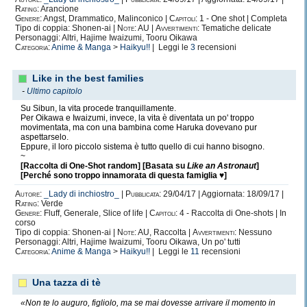
Rating:
Arancione
Genere:
Angst, Drammatico, Malinconico |
Capitoli:
1 - One shot | Completa
Tipo di coppia: Shonen-ai |
Note:
AU |
Avvertimenti:
Tematiche delicate
Personaggi: Altri, Hajime Iwaizumi, Tooru Oikawa
Categoria:
Anime & Manga
>
Haikyu!!
| Leggi le
3
recensioni
Like in the best families
-
Ultimo capitolo
Su Sibun, la vita procede tranquillamente.
Per Oikawa e Iwaizumi, invece, la vita è diventata un po' troppo
movimentata, ma con una bambina come Haruka dovevano pur
aspettarselo.
Eppure, il loro piccolo sistema è tutto quello di cui hanno bisogno.
~
[Raccolta di One-Shot random] [Basata su
Like an Astronaut
]
[Perché sono troppo innamorata di questa famiglia ♥]
Autore:
_Lady di inchiostro_
|
Pubblicata:
29/04/17 | Aggiornata: 18/09/17 |
Rating:
Verde
Genere:
Fluff, Generale, Slice of life |
Capitoli:
4 - Raccolta di One-shots | In
corso
Tipo di coppia: Shonen-ai |
Note:
AU, Raccolta |
Avvertimenti:
Nessuno
Personaggi: Altri, Hajime Iwaizumi, Tooru Oikawa, Un po' tutti
Categoria:
Anime & Manga
>
Haikyu!!
| Leggi le
11
recensioni
Una tazza di tè
«Non te lo auguro, figliolo, ma se mai dovesse arrivare il momento in