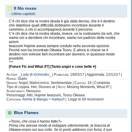
Il filo rosso
-
Ultimo capitolo
C’è chi dice che la nostra strada è già stata decisa, che è il destino
che stabilisce quali difficoltà dobbiamo incontrare durante il
cammino, o chi ci accompagnerà durante il percorso.
C’è chi dice che la nostra strada, invece, ce la costruiamo da soli, che
siamo noi a decidere chi incontrare, siamo noi padroni delle nostre
azioni.
Iwaizumi Hajime aveva sempre creduto nella seconda opzione.
Finché non ha incontrato Oikawa Tooru. E allora si chiese se il
destino non volesse farli incontrare per davvero, in qualsiasi modo
possibile.
***
[Future Fic and What if?] [Tanto angst e cose belle ♥]
Autore:
_Lady di inchiostro_
|
Pubblicata:
19/03/17 | Aggiornata: 22/12/17 |
Rating:
Giallo
Genere:
Angst, Malinconico, Sentimentale |
Capitoli:
16 | Completa
Tipo di coppia: Het, Shonen-ai |
Note:
Missing Moments, What if? |
Avvertimenti:
Nessuno
Personaggi: Altri, Hajime Iwaizumi, Tooru Oikawa
Categoria:
Anime & Manga
>
Haikyu!!
| Leggi le
68
recensioni
Blue Flames
«Tooru, che cosa ti hanno fatto?»
Prima che avesse modo di indagare ulteriormente, le braccia di
Oikawa erano sul suo collo. Se lo portò addosso con forza, il suo