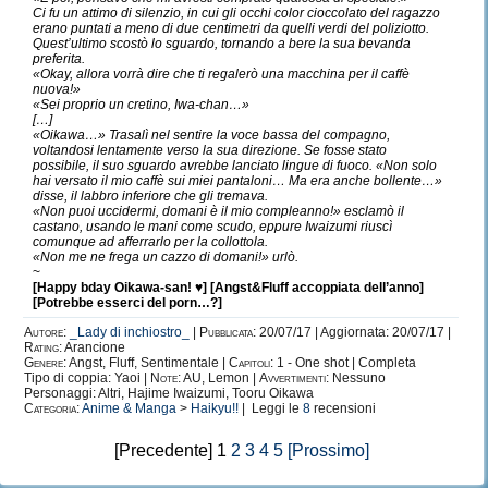
Ci fu un attimo di silenzio, in cui gli occhi color cioccolato del ragazzo
erano puntati a meno di due centimetri da quelli verdi del poliziotto.
Quest’ultimo scostò lo sguardo, tornando a bere la sua bevanda
preferita.
«Okay, allora vorrà dire che ti regalerò una macchina per il caffè
nuova!»
«Sei proprio un cretino, Iwa-chan…»
[…]
«Oikawa…» Trasalì nel sentire la voce bassa del compagno,
voltandosi lentamente verso la sua direzione. Se fosse stato
possibile, il suo sguardo avrebbe lanciato lingue di fuoco. «Non solo
hai versato il mio caffè sui miei pantaloni… Ma era anche bollente…»
disse, il labbro inferiore che gli tremava.
«Non puoi uccidermi, domani è il mio compleanno!» esclamò il
castano, usando le mani come scudo, eppure Iwaizumi riuscì
comunque ad afferrarlo per la collottola.
«Non me ne frega un cazzo di domani!» urlò.
~
[Happy bday Oikawa-san! ♥] [Angst&Fluff accoppiata dell’anno]
[Potrebbe esserci del porn…?]
Autore:
_Lady di inchiostro_
|
Pubblicata:
20/07/17 | Aggiornata: 20/07/17 |
Rating:
Arancione
Genere:
Angst, Fluff, Sentimentale |
Capitoli:
1 - One shot | Completa
Tipo di coppia: Yaoi |
Note:
AU, Lemon |
Avvertimenti:
Nessuno
Personaggi: Altri, Hajime Iwaizumi, Tooru Oikawa
Categoria:
Anime & Manga
>
Haikyu!!
| Leggi le
8
recensioni
[Precedente] 1
2
3
4
5
[Prossimo]