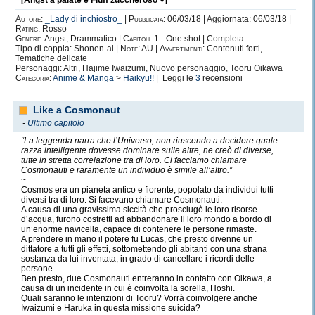
[Angst a palate e Fluff zuccheroso ♥]
Autore:
_Lady di inchiostro_
|
Pubblicata:
06/03/18 | Aggiornata: 06/03/18 |
Rating:
Rosso
Genere:
Angst, Drammatico |
Capitoli:
1 - One shot | Completa
Tipo di coppia: Shonen-ai |
Note:
AU |
Avvertimenti:
Contenuti forti,
Tematiche delicate
Personaggi: Altri, Hajime Iwaizumi, Nuovo personaggio, Tooru Oikawa
Categoria:
Anime & Manga
>
Haikyu!!
| Leggi le
3
recensioni
Like a Cosmonaut
-
Ultimo capitolo
“La leggenda narra che l’Universo, non riuscendo a decidere quale
razza intelligente dovesse dominare sulle altre, ne creò di diverse,
tutte in stretta correlazione tra di loro. Ci facciamo chiamare
Cosmonauti e raramente un individuo è simile all’altro.”
~
Cosmos era un pianeta antico e fiorente, popolato da individui tutti
diversi tra di loro. Si facevano chiamare Cosmonauti.
A causa di una gravissima siccità che prosciugò le loro risorse
d’acqua, furono costretti ad abbandonare il loro mondo a bordo di
un’enorme navicella, capace di contenere le persone rimaste.
A prendere in mano il potere fu Lucas, che presto divenne un
dittatore a tutti gli effetti, sottomettendo gli abitanti con una strana
sostanza da lui inventata, in grado di cancellare i ricordi delle
persone.
Ben presto, due Cosmonauti entreranno in contatto con Oikawa, a
causa di un incidente in cui è coinvolta la sorella, Hoshi.
Quali saranno le intenzioni di Tooru? Vorrà coinvolgere anche
Iwaizumi e Haruka in questa missione suicida?