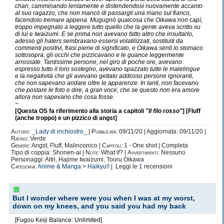
chan, camminando lentamente e distendendosi nuovamente accanto
al suo ragazzo, che non mancò di passargli una mano sul fianco,
facendolo tremare appena. Mugugnò qualcosa che Oikawa non capì,
troppo impegnato a leggere tutto quello che la gente aveva scritto su
di lui e Iwaizumi. E se prima non avevano fatto altro che insultarlo,
adesso gli haters sembravano essersi volatilizzati, sostituiti da
commenti positivi, frasi piene di significato, e Oikawa sentì lo stomaco
sottosopra, gli occhi che pizzicavano e le guance leggermente
arrossate. Tantissime persone, nel giro di poche ore, avevano
espresso tutto il loro sostegno, avevano spazzato tutte le malelingue
e la negatività che gli avevano gettato addosso persone ignoranti,
che non sapevano andare oltre le apparenze. In tanti, non facevano
che postare le foto e dire, a gran voce, che se questo non era amore
allora non sapevano che cosa fosse.
~
[Questa OS fa riferimento alla storia a capitoli
"Il filo rosso"
] [Fluff
(anche troppo) e un pizzico di angst]
Autore:
_Lady di inchiostro_
|
Pubblicata:
09/11/20 | Aggiornata: 09/11/20 |
Rating:
Verde
Genere:
Angst, Fluff, Malinconico |
Capitoli:
1 - One shot | Completa
Tipo di coppia: Shonen-ai |
Note:
What if? |
Avvertimenti:
Nessuno
Personaggi: Altri, Hajime Iwaizumi, Tooru Oikawa
Categoria:
Anime & Manga
>
Haikyu!!
| Leggi le
1
recensioni
But I wonder where were you when I was at my worst,
down on my knees, and you said you had my back
[Fugou Keiji Balance: Unlimited]