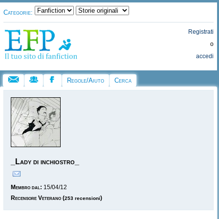
Categorie:
Registrati
o
accedi
Regole/Aiuto
Cerca
_Lady di inchiostro_
Membro dal:
15/04/12
Recensore Veterano
(
)
253 recensioni