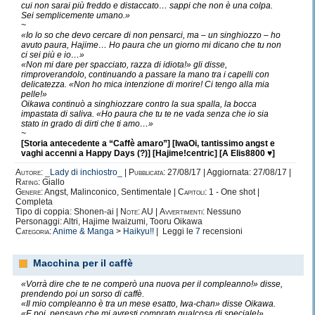
cui non sarai più freddo e distaccato… sappi che non è una colpa.
Sei semplicemente umano.»
~
«Io lo so che devo cercare di non pensarci, ma – un singhiozzo – ho
avuto paura, Hajime… Ho paura che un giorno mi dicano che tu non
ci sei più e io…»
«Non mi dare per spacciato, razza di idiota!» gli disse,
rimproverandolo, continuando a passare la mano tra i capelli con
delicatezza. «Non ho mica intenzione di morire! Ci tengo alla mia
pelle!»
Oikawa continuò a singhiozzare contro la sua spalla, la bocca
impastata di saliva. «Ho paura che tu te ne vada senza che io sia
stato in grado di dirti che ti amo…»
~
[Storia antecedente a “Caffè amaro”] [IwaOi, tantissimo angst e
vaghi accenni a Happy Days (?)] [Hajime!centric] [A Elis8800 ♥]
Autore:
_Lady di inchiostro_
|
Pubblicata:
27/08/17 | Aggiornata: 27/08/17 |
Rating:
Giallo
Genere:
Angst, Malinconico, Sentimentale |
Capitoli:
1 - One shot |
Completa
Tipo di coppia: Shonen-ai |
Note:
AU |
Avvertimenti:
Nessuno
Personaggi: Altri, Hajime Iwaizumi, Tooru Oikawa
Categoria:
Anime & Manga
>
Haikyu!!
| Leggi le
7
recensioni
Macchina per il caffè
«Vorrà dire che te ne comperò una nuova per il compleanno!» disse,
prendendo poi un sorso di caffè.
«Il mio compleanno è tra un mese esatto, Iwa-chan» disse Oikawa.
«E poi, pensavo che mi avresti comprato qualcosa di speciale!»