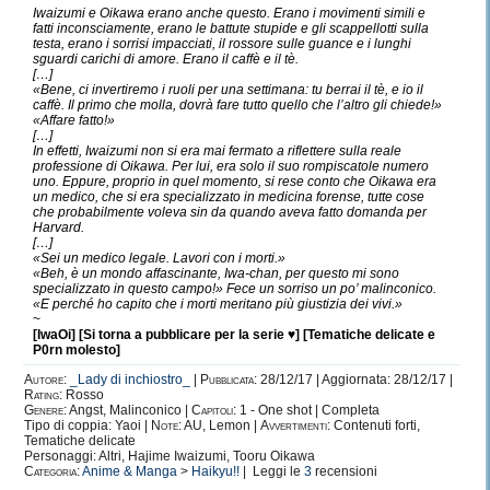
Iwaizumi e Oikawa erano anche questo. Erano i movimenti simili e
fatti inconsciamente, erano le battute stupide e gli scappellotti sulla
testa, erano i sorrisi impacciati, il rossore sulle guance e i lunghi
sguardi carichi di amore. Erano il caffè e il tè.
[…]
«Bene, ci invertiremo i ruoli per una settimana: tu berrai il tè, e io il
caffè. Il primo che molla, dovrà fare tutto quello che l’altro gli chiede!»
«Affare fatto!»
[…]
In effetti, Iwaizumi non si era mai fermato a riflettere sulla reale
professione di Oikawa. Per lui, era solo il suo rompiscatole numero
uno. Eppure, proprio in quel momento, si rese conto che Oikawa era
un medico, che si era specializzato in medicina forense, tutte cose
che probabilmente voleva sin da quando aveva fatto domanda per
Harvard.
[…]
«Sei un medico legale. Lavori con i morti.»
«Beh, è un mondo affascinante, Iwa-chan, per questo mi sono
specializzato in questo campo!» Fece un sorriso un po’ malinconico.
«E perché ho capito che i morti meritano più giustizia dei vivi.»
~
[IwaOi] [Si torna a pubblicare per la serie ♥] [Tematiche delicate e
P0rn molesto]
Autore:
_Lady di inchiostro_
|
Pubblicata:
28/12/17 | Aggiornata: 28/12/17 |
Rating:
Rosso
Genere:
Angst, Malinconico |
Capitoli:
1 - One shot | Completa
Tipo di coppia: Yaoi |
Note:
AU, Lemon |
Avvertimenti:
Contenuti forti,
Tematiche delicate
Personaggi: Altri, Hajime Iwaizumi, Tooru Oikawa
Categoria:
Anime & Manga
>
Haikyu!!
| Leggi le
3
recensioni