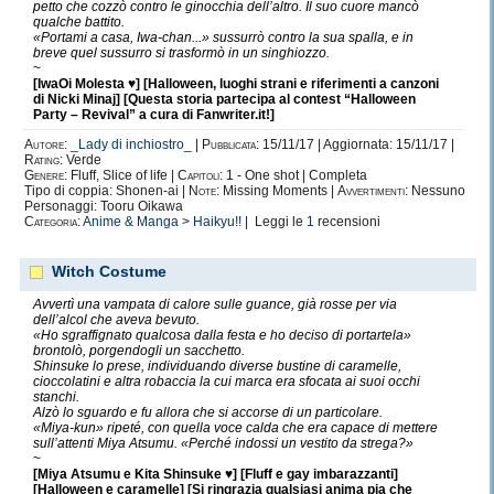
petto che cozzò contro le ginocchia dell’altro. Il suo cuore mancò
qualche battito.
«Portami a casa, Iwa-chan...» sussurrò contro la sua spalla, e in
breve quel sussurro si trasformò in un singhiozzo.
~
[IwaOi Molesta ♥] [Halloween, luoghi strani e riferimenti a canzoni
di Nicki Minaj] [Questa storia partecipa al contest “Halloween
Party – Revival” a cura di Fanwriter.it!]
Autore:
_Lady di inchiostro_
|
Pubblicata:
15/11/17 | Aggiornata: 15/11/17 |
Rating:
Verde
Genere:
Fluff, Slice of life |
Capitoli:
1 - One shot | Completa
Tipo di coppia: Shonen-ai |
Note:
Missing Moments |
Avvertimenti:
Nessuno
Personaggi: Tooru Oikawa
Categoria:
Anime & Manga
>
Haikyu!!
| Leggi le
1
recensioni
Witch Costume
Avvertì una vampata di calore sulle guance, già rosse per via
dell’alcol che aveva bevuto.
«Ho sgraffignato qualcosa dalla festa e ho deciso di portartela»
brontolò, porgendogli un sacchetto.
Shinsuke lo prese, individuando diverse bustine di caramelle,
cioccolatini e altra robaccia la cui marca era sfocata ai suoi occhi
stanchi.
Alzò lo sguardo e fu allora che si accorse di un particolare.
«Miya-kun» ripeté, con quella voce calda che era capace di mettere
sull’attenti Miya Atsumu. «Perché indossi un vestito da strega?»
~
[Miya Atsumu e Kita Shinsuke ♥] [Fluff e gay imbarazzanti]
[Halloween e caramelle] [Si ringrazia qualsiasi anima pia che