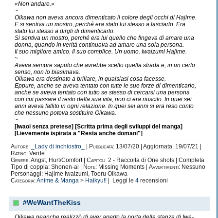
«Non andare.»
[SE LO GRADITE, LASCIATE UN
~
Oikawa non aveva ancora dimenticato il colore degli occhi di Hajime.
MESSAGGIO DOPO IL BIP]
E si sentiva un mostro, perché era stato lui stesso a lasciarlo. Era
stato lui stesso a dirgli di dimenticarlo.
Si sentiva un mostro, perché era lui quello che fingeva di amare una
donna, quando in verità continuava ad amare una sola persona.
Il suo migliore amico. Il suo complice. Un uomo. Iwaizumi Hajime.
~
Aveva sempre saputo che avrebbe scelto quella strada e, in un certo
senso, non lo biasimava.
Oikawa era destinato a brillare, in qualsiasi cosa facesse.
Eppure, anche se aveva tentato con tutte le sue forze di dimenticarlo,
anche se aveva tentato con tutto se stesso di cercarsi una persona
con cui passare il resto della sua vita, non ci era riuscito. In quei sei
anni aveva fallito in ogni relazione. In quei sei anni si era reso conto
che nessuno poteva sostituire Oikawa.
~
[Iwaoi senza pretese] [Scritta prima degli sviluppi del manga]
[Lievemente ispirata a "Resta anche domani"]
Autore:
_Lady di inchiostro_
|
Pubblicata:
13/07/20 | Aggiornata: 19/07/21 |
Rating:
Verde
Genere:
Angst, Hurt/Comfort |
Capitoli:
2 - Raccolta di One shots | Completa
Tipo di coppia: Shonen-ai |
Note:
Missing Moments |
Avvertimenti:
Nessuno
Personaggi: Hajime Iwaizumi, Tooru Oikawa
Categoria:
Anime & Manga
>
Haikyu!!
| Leggi le
4
recensioni
#WeWantTheKiss
Oikawa neanche realizzò di aver aperto la porta della stanza di Iwa-