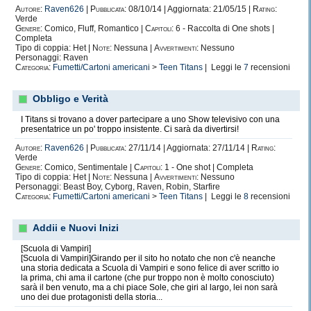
Autore:
Raven626
|
Pubblicata:
08/10/14 | Aggiornata: 21/05/15 |
Rating:
Verde
Genere:
Comico, Fluff, Romantico |
Capitoli:
6 - Raccolta di One shots |
Completa
Tipo di coppia: Het |
Note:
Nessuna |
Avvertimenti:
Nessuno
Personaggi: Raven
Categoria:
Fumetti/Cartoni americani
>
Teen Titans
| Leggi le
7
recensioni
Obbligo e Verità
I Titans si trovano a dover partecipare a uno Show televisivo con una
presentatrice un po' troppo insistente. Ci sarà da divertirsi!
Autore:
Raven626
|
Pubblicata:
27/11/14 | Aggiornata: 27/11/14 |
Rating:
Verde
Genere:
Comico, Sentimentale |
Capitoli:
1 - One shot | Completa
Tipo di coppia: Het |
Note:
Nessuna |
Avvertimenti:
Nessuno
Personaggi: Beast Boy, Cyborg, Raven, Robin, Starfire
Categoria:
Fumetti/Cartoni americani
>
Teen Titans
| Leggi le
8
recensioni
Addii e Nuovi Inizi
[Scuola di Vampiri]
[Scuola di Vampiri]Girando per il sito ho notato che non c'è neanche
una storia dedicata a Scuola di Vampiri e sono felice di aver scritto io
la prima, chi ama il cartone (che pur troppo non è molto conosciuto)
sarà il ben venuto, ma a chi piace Sole, che giri al largo, lei non sarà
uno dei due protagonisti della storia...