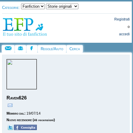
Categorie:
Registrati
o
accedi
Regole/Aiuto
Cerca
Raven626
Membro dal:
19/07/14
Nuovo recensore
(
)
46 recensioni