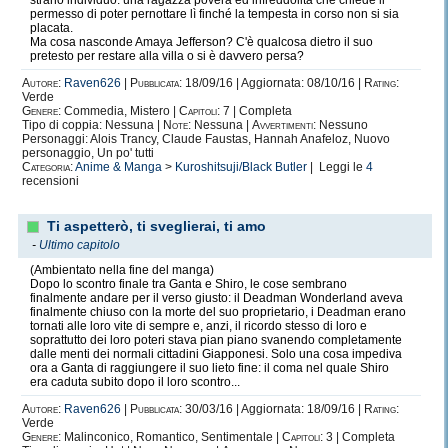
strano individuo: una ragazza povera ed infreddolita che chiede il
permesso di poter pernottare lì finché la tempesta in corso non si sia
placata.
Ma cosa nasconde Amaya Jefferson? C'è qualcosa dietro il suo
pretesto per restare alla villa o si è davvero persa?
Autore:
Raven626
|
Pubblicata:
18/09/16 | Aggiornata: 08/10/16 |
Rating:
Verde
Genere:
Commedia, Mistero |
Capitoli:
7 | Completa
Tipo di coppia: Nessuna |
Note:
Nessuna |
Avvertimenti:
Nessuno
Personaggi: Alois Trancy, Claude Faustas, Hannah Anafeloz, Nuovo
personaggio, Un po' tutti
Categoria:
Anime & Manga
>
Kuroshitsuji/Black Butler
| Leggi le
4
recensioni
Ti aspetterò, ti sveglierai, ti amo
-
Ultimo capitolo
(Ambientato nella fine del manga)
Dopo lo scontro finale tra Ganta e Shiro, le cose sembrano
finalmente andare per il verso giusto: il Deadman Wonderland aveva
finalmente chiuso con la morte del suo proprietario, i Deadman erano
tornati alle loro vite di sempre e, anzi, il ricordo stesso di loro e
soprattutto dei loro poteri stava pian piano svanendo completamente
dalle menti dei normali cittadini Giapponesi. Solo una cosa impediva
ora a Ganta di raggiungere il suo lieto fine: il coma nel quale Shiro
era caduta subito dopo il loro scontro...
Autore:
Raven626
|
Pubblicata:
30/03/16 | Aggiornata: 18/09/16 |
Rating:
Verde
Genere:
Malinconico, Romantico, Sentimentale |
Capitoli:
3 | Completa