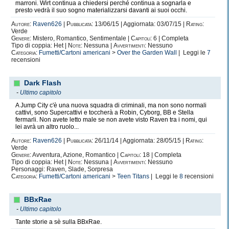
marroni. Wirt continua a chiedersi perché continua a sognarla e
presto vedrà il suo sogno materializzarsi davanti ai suoi occhi.
Autore:
Raven626
|
Pubblicata:
13/06/15 | Aggiornata: 03/07/15 |
Rating:
Verde
Genere:
Mistero, Romantico, Sentimentale |
Capitoli:
6 | Completa
Tipo di coppia: Het |
Note:
Nessuna |
Avvertimenti:
Nessuno
Categoria:
Fumetti/Cartoni americani
>
Over the Garden Wall
| Leggi le
7
recensioni
Dark Flash
-
Ultimo capitolo
A Jump City c'è una nuova squadra di criminali, ma non sono normali
cattivi, sono Supercattivi e toccherà a Robin, Cyborg, BB e Stella
fermarli. Non avete letto male se non avete visto Raven tra i nomi, qui
lei avrà un altro ruolo...
Autore:
Raven626
|
Pubblicata:
26/11/14 | Aggiornata: 28/05/15 |
Rating:
Verde
Genere:
Avventura, Azione, Romantico |
Capitoli:
18 | Completa
Tipo di coppia: Het |
Note:
Nessuna |
Avvertimenti:
Nessuno
Personaggi: Raven, Slade, Sorpresa
Categoria:
Fumetti/Cartoni americani
>
Teen Titans
| Leggi le
8
recensioni
BBxRae
-
Ultimo capitolo
Tante storie a sè sulla BBxRae.