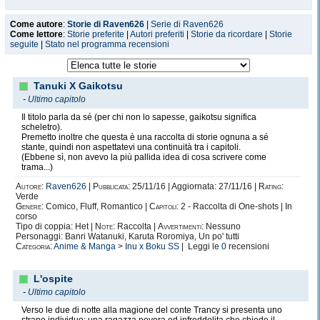
Come autore
:
Storie di Raven626
|
Serie di Raven626
Come lettore
:
Storie preferite
|
Autori preferiti
|
Storie da ricordare
|
Storie
seguite
|
Stato nel programma recensioni
Tanuki X Gaikotsu
-
Ultimo capitolo
Il titolo parla da sé (per chi non lo sapesse, gaikotsu significa
scheletro).
Premetto inoltre che questa è una raccolta di storie ognuna a sé
stante, quindi non aspettatevi una continuità tra i capitoli.
(Ebbene sì, non avevo la più pallida idea di cosa scrivere come
trama...)
Autore:
Raven626
|
Pubblicata:
25/11/16 | Aggiornata: 27/11/16 |
Rating:
Verde
Genere:
Comico, Fluff, Romantico |
Capitoli:
2 - Raccolta di One-shots | In
corso
Tipo di coppia: Het |
Note:
Raccolta |
Avvertimenti:
Nessuno
Personaggi: Banri Watanuki, Karuta Roromiya, Un po' tutti
Categoria:
Anime & Manga
>
Inu x Boku SS
| Leggi le
0
recensioni
L'ospite
-
Ultimo capitolo
Verso le due di notte alla magione del conte Trancy si presenta uno