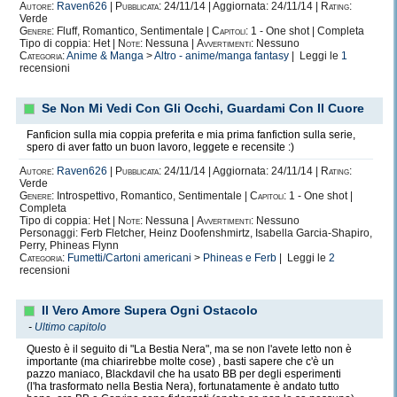
Autore:
Raven626
|
Pubblicata:
24/11/14 | Aggiornata: 24/11/14 |
Rating:
Verde
Genere:
Fluff, Romantico, Sentimentale |
Capitoli:
1 - One shot | Completa
Tipo di coppia: Het |
Note:
Nessuna |
Avvertimenti:
Nessuno
Categoria:
Anime & Manga
>
Altro - anime/manga fantasy
| Leggi le
1
recensioni
Se Non Mi Vedi Con Gli Occhi, Guardami Con Il Cuore
Fanficion sulla mia coppia preferita e mia prima fanfiction sulla serie,
spero di aver fatto un buon lavoro, leggete e recensite :)
Autore:
Raven626
|
Pubblicata:
24/11/14 | Aggiornata: 24/11/14 |
Rating:
Verde
Genere:
Introspettivo, Romantico, Sentimentale |
Capitoli:
1 - One shot |
Completa
Tipo di coppia: Het |
Note:
Nessuna |
Avvertimenti:
Nessuno
Personaggi: Ferb Fletcher, Heinz Doofenshmirtz, Isabella Garcia-Shapiro,
Perry, Phineas Flynn
Categoria:
Fumetti/Cartoni americani
>
Phineas e Ferb
| Leggi le
2
recensioni
Il Vero Amore Supera Ogni Ostacolo
-
Ultimo capitolo
Questo è il seguito di "La Bestia Nera", ma se non l'avete letto non è
importante (ma chiarirebbe molte cose) , basti sapere che c'è un
pazzo maniaco, Blackdavil che ha usato BB per degli esperimenti
(l'ha trasformato nella Bestia Nera), fortunatamente è andato tutto