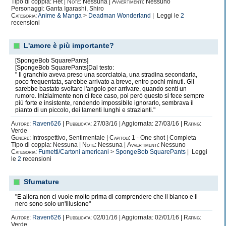
Tipo di coppia: Het |
Note:
Nessuna |
Avvertimenti:
Nessuno
Personaggi: Ganta Igarashi, Shiro
Categoria:
Anime & Manga
>
Deadman Wonderland
| Leggi le
2
recensioni
L'amore è più importante?
[SpongeBob SquarePants]
[SpongeBob SquarePants]Dal testo:
" Il granchio aveva preso una scorciatoia, una stradina secondaria,
poco frequentata, sarebbe arrivato a breve, entro pochi minuti. Gli
sarebbe bastato svoltare l'angolo per arrivare, quando sentì un
rumore. Inizialmente non ci fece caso, poi però questo si fece sempre
più forte e insistente, rendendo impossibile ignorarlo, sembrava il
pianto di un piccolo, dei lamenti lunghi e strazianti."
Autore:
Raven626
|
Pubblicata:
27/03/16 | Aggiornata: 27/03/16 |
Rating:
Verde
Genere:
Introspettivo, Sentimentale |
Capitoli:
1 - One shot | Completa
Tipo di coppia: Nessuna |
Note:
Nessuna |
Avvertimenti:
Nessuno
Categoria:
Fumetti/Cartoni americani
>
SpongeBob SquarePants
| Leggi
le
2
recensioni
Sfumature
"E allora non ci vuole molto prima di comprendere che il bianco e il
nero sono solo un'illusione"
Autore:
Raven626
|
Pubblicata:
02/01/16 | Aggiornata: 02/01/16 |
Rating:
Verde