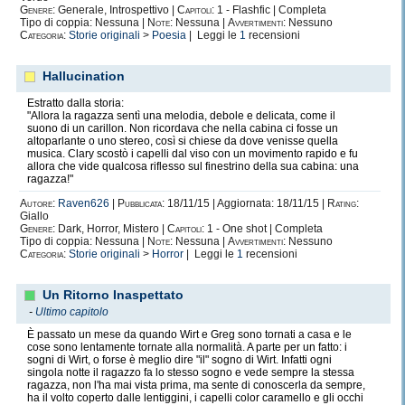
Genere:
Generale, Introspettivo |
Capitoli:
1 - Flashfic | Completa
Tipo di coppia: Nessuna |
Note:
Nessuna |
Avvertimenti:
Nessuno
Categoria:
Storie originali
>
Poesia
| Leggi le
1
recensioni
Hallucination
Estratto dalla storia:
"Allora la ragazza sentì una melodia, debole e delicata, come il
suono di un carillon. Non ricordava che nella cabina ci fosse un
altoparlante o uno stereo, così si chiese da dove venisse quella
musica. Clary scostò i capelli dal viso con un movimento rapido e fu
allora che vide qualcosa riflesso sul finestrino della sua cabina: una
ragazza!"
Autore:
Raven626
|
Pubblicata:
18/11/15 | Aggiornata: 18/11/15 |
Rating:
Giallo
Genere:
Dark, Horror, Mistero |
Capitoli:
1 - One shot | Completa
Tipo di coppia: Nessuna |
Note:
Nessuna |
Avvertimenti:
Nessuno
Categoria:
Storie originali
>
Horror
| Leggi le
1
recensioni
Un Ritorno Inaspettato
-
Ultimo capitolo
È passato un mese da quando Wirt e Greg sono tornati a casa e le
cose sono lentamente tornate alla normalità. A parte per un fatto: i
sogni di Wirt, o forse è meglio dire "il" sogno di Wirt. Infatti ogni
singola notte il ragazzo fa lo stesso sogno e vede sempre la stessa
ragazza, non l'ha mai vista prima, ma sente di conoscerla da sempre,
ha il volto coperto dalle lentiggini, i capelli color caramello e gli occhi