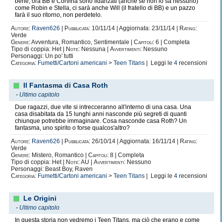
bene, ora BB e Corvina sono fidanzati (anche se non lo sa nessuno)
come Robin e Stella, ci sarà anche Will (il fratello di BB) e un pazzo
farà il suo ritorno, non perdetelo.
Autore:
Raven626
|
Pubblicata:
10/11/14 | Aggiornata: 23/11/14 |
Rating:
Verde
Genere:
Avventura, Romantico, Sentimentale |
Capitoli:
6 | Completa
Tipo di coppia: Het |
Note:
Nessuna |
Avvertimenti:
Nessuno
Personaggi: Un po' tutti
Categoria:
Fumetti/Cartoni americani
>
Teen Titans
| Leggi le
4
recensioni
Il Fantasma di Casa Roth
-
Ultimo capitolo
Due ragazzi, due vite si intrecceranno all'interno di una casa. Una
casa disabitata da 15 lunghi anni nasconde più segreti di quanti
chiunque potrebbe immaginare. Cosa nasconde casa Roth? Un
fantasma, uno spirito o forse qualcos'altro?
Autore:
Raven626
|
Pubblicata:
26/10/14 | Aggiornata: 16/11/14 |
Rating:
Verde
Genere:
Mistero, Romantico |
Capitoli:
8 | Completa
Tipo di coppia: Het |
Note:
AU |
Avvertimenti:
Nessuno
Personaggi: Beast Boy, Raven
Categoria:
Fumetti/Cartoni americani
>
Teen Titans
| Leggi le
4
recensioni
Le Origini
-
Ultimo capitolo
In questa storia non vedremo i Teen Titans, ma ciò che erano e come