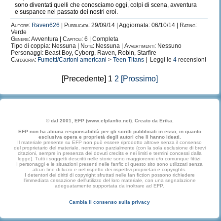
sono diventati quelli che conosciamo oggi, colpi di scena, avventura
e suspance nel passato dei nostri eroi.
Autore:
Raven626
|
Pubblicata:
29/09/14 | Aggiornata: 06/10/14 |
Rating:
Verde
Genere:
Avventura |
Capitoli:
6 | Completa
Tipo di coppia: Nessuna |
Note:
Nessuna |
Avvertimenti:
Nessuno
Personaggi: Beast Boy, Cyborg, Raven, Robin, Starfire
Categoria:
Fumetti/Cartoni americani
>
Teen Titans
| Leggi le
4
recensioni
[Precedente] 1
2
[Prossimo]
© dal 2001, EFP (www.efpfanfic.net). Creato da Erika.
EFP non ha alcuna responsabilità per gli scritti pubblicati in esso, in quanto
esclusiva opera e proprietà degli autori che li hanno ideati.
Il materiale presente su EFP non può essere riprodotto altrove senza il consenso
del proprietario del materiale, nemmeno parzialmente (con la sola esclusione di brevi
citazioni, sempre in presenza dei dovuti credits e nei limiti e termini concessi dalla
legge). Tutti i soggetti descritti nelle storie sono maggiorenni e/o comunque fittizi.
I personaggi e le situazioni presenti nelle fanfic di questo sito sono utilizzati senza
alcun fine di lucro e nel rispetto dei rispettivi proprietari e copyrights.
I detentori dei diritti di copyright sfruttati nelle fan fiction possono richiedere
l'immediata cessazione dell'utilizzo del loro materiale, con una segnalazione
adeguatamente supportata da inoltrare ad EFP.
Cambia il consenso sulla privacy