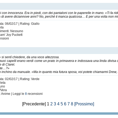
 con innocenza. Era in piedi, con dei pantaloni con le paperelle in mano. «Ti fa ri
di avere diciannove anni? No, perché ti manca qualcosa… E per una volta non mi s
ta: 06/02/17 | Rating: Giallo
eta
timenti: Nessuno
Sam' Joy Puckett
nsioni
i sentì chiedere, da una voce altezzosa.
 I suoi capelli erano verdi come un prato in primavera e indossava una linda divis
 di Claret.
iete…?»
 inchino da manuale. «Ma in quanto mia futura sposa, voi potete chiamarmi Drew, 
ata: 02/02/17 | Rating: Verde
leta
suno
/Vera
: Anime | Leggi le
8
recensioni
[Precedente] 1
2
3
4
5
6
7
8
[Prossimo]