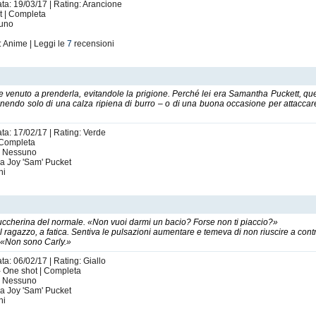
ata: 19/03/17 | Rating: Arancione
ot | Completa
suno
: Anime | Leggi le
7
recensioni
 venuto a prenderla, evitandole la prigione. Perché lei era Samantha Puckett, qu
nendo solo di una calza ripiena di burro – o di una buona occasione per attaccare
ata: 17/02/17 | Rating: Verde
 | Completa
i: Nessuno
a Joy 'Sam' Pucket
ni
zuccherina del normale. «Non vuoi darmi un bacio? Forse non ti piaccio?»
il ragazzo, a fatica. Sentiva le pulsazioni aumentare e temeva di non riuscire a cont
. «Non sono Carly.»
ta: 06/02/17 | Rating: Giallo
1 - One shot | Completa
i: Nessuno
a Joy 'Sam' Pucket
ni