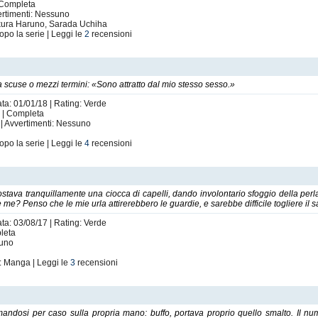
 | Completa
ertimenti: Nessuno
kura Haruno, Sarada Uchiha
opo la serie | Leggi le
2
recensioni
za scuse o mezzi termini: «Sono attratto dal mio stesso sesso.»
ata: 01/01/18 | Rating: Verde
ic | Completa
| Avvertimenti: Nessuno
opo la serie | Leggi le
4
recensioni
tava tranquillamente una ciocca di capelli, dando involontario sfoggio della perla
e? Penso che le mie urla attirerebbero le guardie, e sarebbe difficile togliere il
ata: 03/08/17 | Rating: Verde
leta
suno
: Manga | Leggi le
3
recensioni
andosi per caso sulla propria mano: buffo, portava proprio quello smalto. Il num