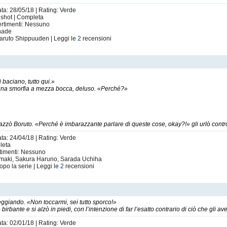
ata: 28/05/18 | Rating: Verde
e shot | Completa
ertimenti: Nessuno
unade
Naruto Shippuuden | Leggi le
2
recensioni
aciano, tutto qui.»
n una smorfia a mezza bocca, deluso. «Perché?»
iazzò Boruto. «Perché è imbarazzante parlare di queste cose, okay?!» gli urlò contro,
ata: 24/04/18 | Rating: Verde
leta
rtimenti: Nessuno
umaki, Sakura Haruno, Sarada Uchiha
opo la serie | Leggi le
2
recensioni
ggiando. «Non toccarmi, sei tutto sporco!»
 birbante e si alzò in piedi, con l’intenzione di far l’esatto contrario di ciò che gli a
ata: 02/01/18 | Rating: Verde