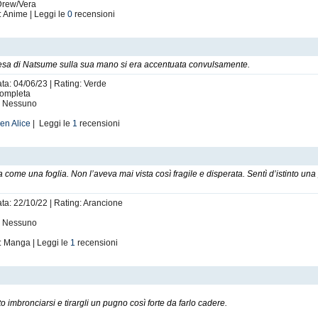
 Drew/Vera
Campagna di Promozione Sociale - Messaggio No Profit:
: Anime | Leggi le
0
recensioni
Dona l’8% del tuo tempo alla causa pro recensioni.
Farai felici milioni di scrittori.
(Chiunque voglia aderire al messaggio, può copia-incollarlo dove meglio crede)
(© elyxyz)
 presa di Natsume sulla sua mano si era accentuata convulsamente.
ata: 04/06/23 | Rating: Verde
 Completa
i: Nessuno
en Alice
| Leggi le
1
recensioni
 come una foglia. Non l’aveva mai vista così fragile e disperata. Sentì d’istinto una 
ata: 22/10/22 | Rating: Arancione
i: Nessuno
: Manga | Leggi le
1
recensioni
imbronciarsi e tirargli un pugno così forte da farlo cadere.