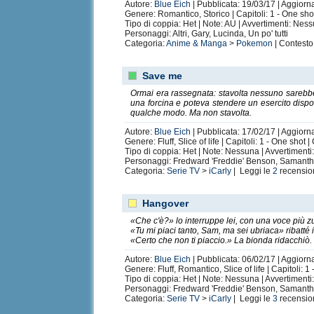
Autore:
Blue Eich
| Pubblicata: 19/03/17 | Aggiorn
Genere: Romantico, Storico | Capitoli: 1 - One sh
Tipo di coppia: Het | Note: AU | Avvertimenti: Nes
Personaggi: Altri, Gary, Lucinda, Un po' tutti
Categoria:
Anime & Manga
>
Pokemon
| Contesto
Save me
Ormai era rassegnata: stavolta nessuno sarebbe
una forcina e poteva stendere un esercito dispo
qualche modo. Ma non stavolta.
Autore:
Blue Eich
| Pubblicata: 17/02/17 | Aggiorn
Genere: Fluff, Slice of life | Capitoli: 1 - One shot
Tipo di coppia: Het | Note: Nessuna | Avvertiment
Personaggi: Fredward 'Freddie' Benson, Samanth
Categoria:
Serie TV
>
iCarly
| Leggi le
2
recensio
Hangover
«Che c'è?» lo interruppe lei, con una voce più 
«Tu mi piaci tanto, Sam, ma sei ubriaca» ribatté 
«Certo che non ti piaccio.» La bionda ridacchiò
Autore:
Blue Eich
| Pubblicata: 06/02/17 | Aggiorna
Genere: Fluff, Romantico, Slice of life | Capitoli: 
Tipo di coppia: Het | Note: Nessuna | Avvertiment
Personaggi: Fredward 'Freddie' Benson, Samanth
Categoria:
Serie TV
>
iCarly
| Leggi le
3
recensio