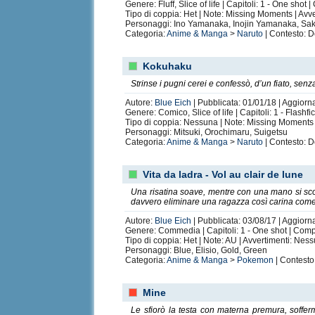
Genere: Fluff, Slice of life | Capitoli: 1 - One shot
Tipo di coppia: Het | Note: Missing Moments | Avv
Personaggi: Ino Yamanaka, Inojin Yamanaka, Sa
Categoria:
Anime & Manga
>
Naruto
| Contesto: D
Kokuhaku
Strinse i pugni cerei e confessò, d’un fiato, sen
Autore:
Blue Eich
| Pubblicata: 01/01/18 | Aggiorn
Genere: Comico, Slice of life | Capitoli: 1 - Flashf
Tipo di coppia: Nessuna | Note: Missing Moments 
Personaggi: Mitsuki, Orochimaru, Suigetsu
Categoria:
Anime & Manga
>
Naruto
| Contesto: D
Vita da ladra - Vol au clair de lune
Una risatina soave, mentre con una mano si scos
davvero eliminare una ragazza così carina come m
Autore:
Blue Eich
| Pubblicata: 03/08/17 | Aggiorn
Genere: Commedia | Capitoli: 1 - One shot | Comp
Tipo di coppia: Het | Note: AU | Avvertimenti: Nes
Personaggi: Blue, Elisio, Gold, Green
Categoria:
Anime & Manga
>
Pokemon
| Contesto
Mine
Le sfiorò la testa con materna premura, sofferm