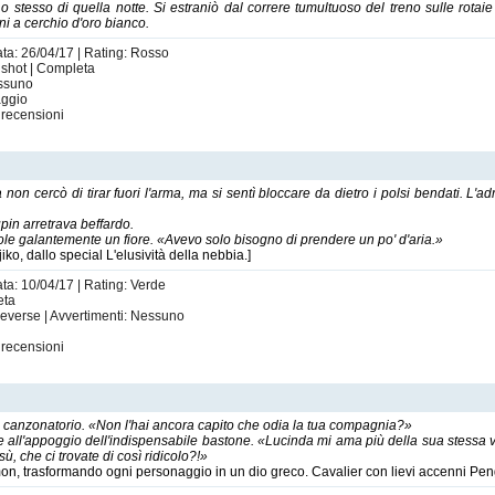
o stesso di quella notte. Si estraniò dal correre tumultuoso del treno sulle rotai
i a cerchio d'oro bianco.
ata: 26/04/17 | Rating: Rosso
e shot | Completa
essuno
aggio
recensioni
ta non cercò di tirar fuori l'arma, ma si sentì bloccare da dietro i polsi bendati. L
pin arretrava beffardo.
ole galantemente un fiore. «Avevo solo bisogno di prendere un po' d'aria.»
ko, dallo special L'elusività della nebbia.]
ata: 10/04/17 | Rating: Verde
eta
ieverse | Avvertimenti: Nessuno
recensioni
 canzonatorio. «Non l'hai ancora capito che odia la tua compagnia?»
ie all'appoggio dell'indispensabile bastone. «Lucinda mi ama più della sua stessa vi
ù, che ci trovate di così ridicolo?!»
kémon, trasformando ogni personaggio in un dio greco. Cavalier con lievi accenni Pen