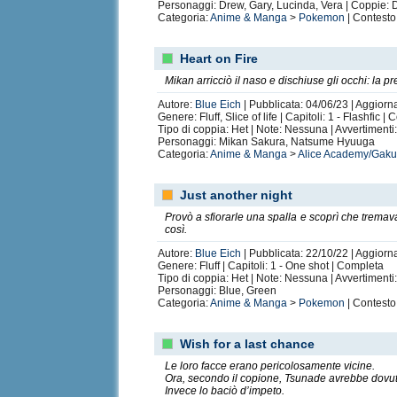
Personaggi: Drew, Gary, Lucinda, Vera | Coppie:
Categoria:
Anime & Manga
>
Pokemon
| Contesto
Heart on Fire
Mikan arricciò il naso e dischiuse gli occhi: la
Autore:
Blue Eich
| Pubblicata: 04/06/23 | Aggiorn
Genere: Fluff, Slice of life | Capitoli: 1 - Flashfic |
Tipo di coppia: Het | Note: Nessuna | Avvertiment
Personaggi: Mikan Sakura, Natsume Hyuuga
Categoria:
Anime & Manga
>
Alice Academy/Gaku
Just another night
Provò a sfiorarle una spalla e scoprì che tremava
così.
Autore:
Blue Eich
| Pubblicata: 22/10/22 | Aggiorn
Genere: Fluff | Capitoli: 1 - One shot | Completa
Tipo di coppia: Het | Note: Nessuna | Avvertiment
Personaggi: Blue, Green
Categoria:
Anime & Manga
>
Pokemon
| Contesto
Wish for a last chance
Le loro facce erano pericolosamente vicine.
Ora, secondo il copione, Tsunade avrebbe dovuto 
Invece lo baciò d’impeto.