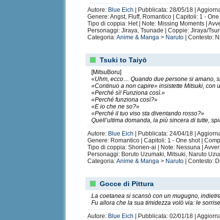
Autore:
Blue Eich
| Pubblicata: 28/05/18 | Aggiorn
Genere: Angst, Fluff, Romantico | Capitoli: 1 - On
Tipo di coppia: Het | Note: Missing Moments | Avv
Personaggi: Jiraya, Tsunade | Coppie: Jiraya/Ts
Categoria:
Anime & Manga
>
Naruto
| Contesto: 
Tsuki to Taiyō
[MitsuBoru]
«Uhm, ecco… Quando due persone si amano, si b
«Continuo a non capire» insistette Mitsuki, co
«Perché sì! Funziona così.»
«Perché funziona così?»
«E io che ne so?»
«Perché il tuo viso sta diventando rosso?»
Quell’ultima domanda, la più sincera di tutte, sp
Autore:
Blue Eich
| Pubblicata: 24/04/18 | Aggiorn
Genere: Romantico | Capitoli: 1 - One shot | Comp
Tipo di coppia: Shonen-ai | Note: Nessuna | Avve
Personaggi: Boruto Uzumaki, Mitsuki, Naruto Uz
Categoria:
Anime & Manga
>
Naruto
| Contesto: D
Gocce di Pittura
La coetanea si scansò con un mugugno, indietre
Fu allora che la sua timidezza volò via: le sorrise
Autore:
Blue Eich
| Pubblicata: 02/01/18 | Aggiorn