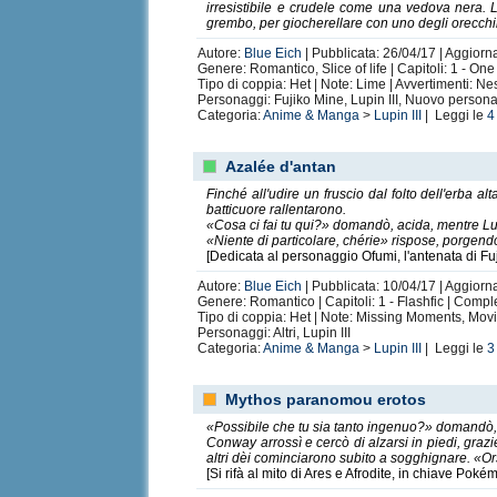
irresistibile e crudele come una vedova nera. L
grembo, per giocherellare con uno degli orecchin
Autore:
Blue Eich
| Pubblicata: 26/04/17 | Aggiorn
Genere: Romantico, Slice of life | Capitoli: 1 - On
Tipo di coppia: Het | Note: Lime | Avvertimenti: N
Personaggi: Fujiko Mine, Lupin III, Nuovo person
Categoria:
Anime & Manga
>
Lupin III
| Leggi le
4
Azalée d'antan
Finché all'udire un fruscio dal folto dell'erba al
batticuore rallentarono.
«Cosa ci fai tu qui?» domandò, acida, mentre Lu
«Niente di particolare, chérie» rispose, porgend
[Dedicata al personaggio Ofumi, l'antenata di Fuji
Autore:
Blue Eich
| Pubblicata: 10/04/17 | Aggiorn
Genere: Romantico | Capitoli: 1 - Flashfic | Compl
Tipo di coppia: Het | Note: Missing Moments, Mov
Personaggi: Altri, Lupin III
Categoria:
Anime & Manga
>
Lupin III
| Leggi le
3
Mythos paranomou erotos
«Possibile che tu sia tanto ingenuo?» domandò,
Conway arrossì e cercò di alzarsi in piedi, graz
altri dèi cominciarono subito a sogghignare. «Ors
[Si rifà al mito di Ares e Afrodite, in chiave Po