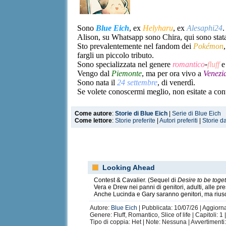
Sono
Blue Eich
, ex
Helyharu
, ex
Alesaphi24
Alison, su Whatsapp sono Chira, qui sono stata
Sto prevalentemente nel fandom dei
Pokémon
fargli un piccolo tributo.
Sono specializzata nel genere
romantico
-
fluff
e 
Vengo dal
Piemonte
, ma per ora vivo a
Venezi
Sono nata il
24 settembre
, di venerdì.
Se volete conoscermi meglio, non esitate a cont
Come autore
:
Storie di Blue Eich
|
Serie di Blue Eich
Come lettore
:
Storie preferite
|
Autori preferiti
|
Storie d
♥
FAVORITE SHIPPINGS POKÉM
Ferriswheel
,
Contestqueen
,
Precious
.
|
Facebook
Looking Ahead
,
dove sono sempre a
|
FanFiction
attori
, per leggerm
Contest & Cavalier. (Sequel di
Desire to be toge
f
Vera e Drew nei panni di genitori, adulti, alle pre
Anche Lucinda e Gary saranno genitori, ma riusci
Autore:
Blue Eich
| Pubblicata: 10/07/26 | Aggiorn
Genere: Fluff, Romantico, Slice of life | Capitoli: 1 
Tipo di coppia: Het | Note: Nessuna | Avvertiment