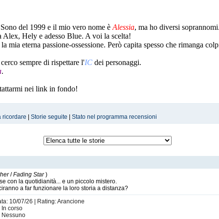
. Sono del 1999
e il mio vero nome è
Alessia
, ma ho diversi soprannomi.
 Alex, Hely e adesso Blue. A voi la scelta!
, la mia eterna passione-ossessione. Però capita spesso che rimanga colp
cerco sempre di rispettare l'
IC
dei personaggi.
a
.
attarmi nei link in fondo!
a ricordare
|
Storie seguite
|
Stato nel programma recensioni
ON:
Contest
,
Cavalier
,
Chosen
,
Advance
,
Poké
,
Lucky
,
Oldrival
,
Reticent
|
listography
ttiva
, per sapere roba inutile su di m
|
Pagina FB
i in inglese
, per rimanere aggiornati sul
ther
/
Fading Star
)
Wattpad
oto importanti |
, per dar lustro alle origini 
se con la quotidianità... e un piccolo mistero.
ranno a far funzionare la loro storia a distanza?
ata: 10/07/26 | Rating: Arancione
| In corso
i: Nessuno