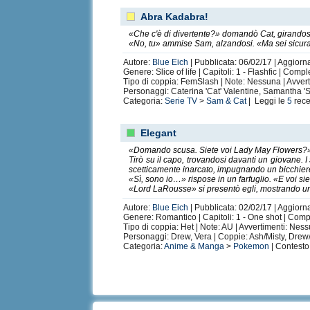
Abra Kadabra!
«Che c'è di divertente?» domandò Cat, girandosi
«No, tu» ammise Sam, alzandosi. «Ma sei sicura 
Autore:
Blue Eich
| Pubblicata: 06/02/17 | Aggiorna
Genere: Slice of life | Capitoli: 1 - Flashfic | Compl
Tipo di coppia: FemSlash | Note: Nessuna | Avver
Personaggi: Caterina 'Cat' Valentine, Samantha '
Categoria:
Serie TV
>
Sam & Cat
| Leggi le
5
rece
Elegant
«Domando scusa. Siete voi Lady May Flowers?» s
Tirò su il capo, trovandosi davanti un giovane.
scetticamente inarcato, impugnando un bicchiere
«Sì, sono io…» rispose in un farfuglio. «E voi s
«Lord LaRousse» si presentò egli, mostrando un
Autore:
Blue Eich
| Pubblicata: 02/02/17 | Aggiorn
Genere: Romantico | Capitoli: 1 - One shot | Comp
Tipo di coppia: Het | Note: AU | Avvertimenti: Nes
Personaggi: Drew, Vera | Coppie: Ash/Misty, Drew
Categoria:
Anime & Manga
>
Pokemon
| Contesto