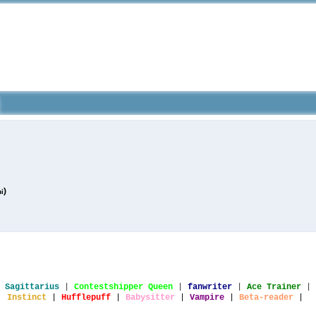
)
ni
 Sagittarius
|
Contestshipper Queen
|
fanwriter
|
Ace Trainer
|
Instinct
|
Huf
fle
puff
|
Babysitter
|
Vampire
|
Beta-reader
|