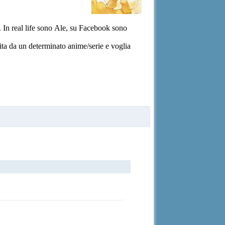
 In real life sono Ale, su Facebook sono
ita da un determinato anime/serie e voglia
,
Dragon
,
Mangaquest
,
Twinleaf
,
Chiko
,
Chess
,
|
Twitter
e
, dove sclero sugli
Instagram
le mie storie |
, per le
|