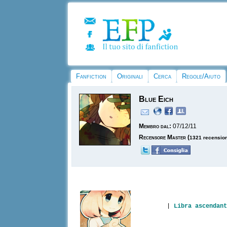
Fanfiction
Originali
Cerca
Regole/Aiuto
Blue Eich
Membro dal:
07/12/11
Recensore Master
(
1321 recensio
|
Libra ascendant