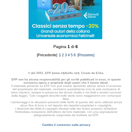
Pagina
1
di
6
[Precedente] 1
2
3
4
5
6
[Prossimo]
© dal 2001, EFP (www.efpfanfic.net). Creato da Erika.
EFP non ha alcuna responsabilità per gli scritti pubblicati in esso, in quanto
esclusiva opera e proprietà degli autori che li hanno ideati.
Il materiale presente su EFP non può essere riprodotto altrove senza il consenso
del proprietario del materiale, nemmeno parzialmente (con la sola esclusione di
brevi citazioni, sempre in presenza dei dovuti credits e nei limiti e termini concessi
dalla legge). Tutti i soggetti descritti nelle storie sono maggiorenni e/o comunque
fittizi.
I personaggi e le situazioni presenti nelle fanfic di questo sito sono utilizzati senza
alcun fine di lucro e nel rispetto dei rispettivi proprietari e copyrights.
I detentori dei diritti di copyright sfruttati nelle fan fiction possono richiedere
l'immediata cessazione dell'utilizzo del loro materiale, con una segnalazione
adeguatamente supportata da inoltrare ad EFP.
Cambia il consenso sulla privacy