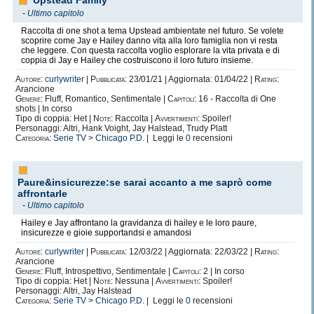
Upstead Family
-
Ultimo capitolo
Raccolta di one shot a tema Upstead ambientate nel futuro. Se volete
scoprire come Jay e Hailey danno vita alla loro famiglia non vi resta
che leggere. Con questa raccolta voglio esplorare la vita privata e di
coppia di Jay e Hailey che costruiscono il loro futuro insieme.
Autore:
curlywriter
|
Pubblicata:
23/01/21 | Aggiornata: 01/04/22 |
Rating:
Arancione
Genere:
Fluff, Romantico, Sentimentale |
Capitoli:
16 - Raccolta di One
shots | In corso
Tipo di coppia: Het |
Note:
Raccolta |
Avvertimenti:
Spoiler!
Personaggi: Altri, Hank Voight, Jay Halstead, Trudy Platt
Categoria:
Serie TV
>
Chicago P.D.
| Leggi le
0
recensioni
Paure&insicurezze:se sarai accanto a me saprò come
affrontarle
-
Ultimo capitolo
Hailey e Jay affrontano la gravidanza di hailey e le loro paure,
insicurezze e gioie supportandsi e amandosi
Autore:
curlywriter
|
Pubblicata:
12/03/22 | Aggiornata: 22/03/22 |
Rating:
Arancione
Genere:
Fluff, Introspettivo, Sentimentale |
Capitoli:
2 | In corso
Tipo di coppia: Het |
Note:
Nessuna |
Avvertimenti:
Spoiler!
Personaggi: Altri, Jay Halstead
Categoria:
Serie TV
>
Chicago P.D.
| Leggi le
0
recensioni