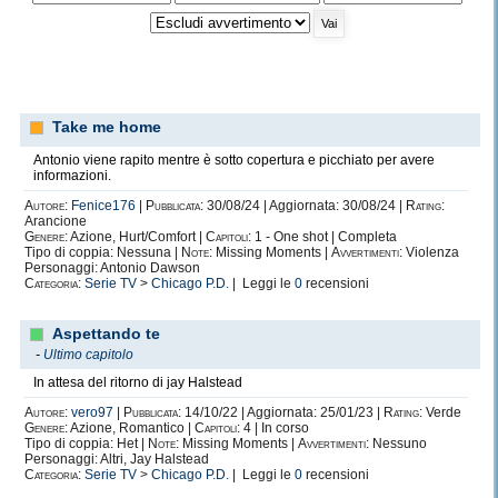
Take me home
Antonio viene rapito mentre è sotto copertura e picchiato per avere
informazioni.
Autore:
Fenice176
|
Pubblicata:
30/08/24 | Aggiornata: 30/08/24 |
Rating:
Arancione
Genere:
Azione, Hurt/Comfort |
Capitoli:
1 - One shot | Completa
Tipo di coppia: Nessuna |
Note:
Missing Moments |
Avvertimenti:
Violenza
Personaggi: Antonio Dawson
Categoria:
Serie TV
>
Chicago P.D.
| Leggi le
0
recensioni
Aspettando te
-
Ultimo capitolo
In attesa del ritorno di jay Halstead
Autore:
vero97
|
Pubblicata:
14/10/22 | Aggiornata: 25/01/23 |
Rating:
Verde
Genere:
Azione, Romantico |
Capitoli:
4 | In corso
Tipo di coppia: Het |
Note:
Missing Moments |
Avvertimenti:
Nessuno
Personaggi: Altri, Jay Halstead
Categoria:
Serie TV
>
Chicago P.D.
| Leggi le
0
recensioni