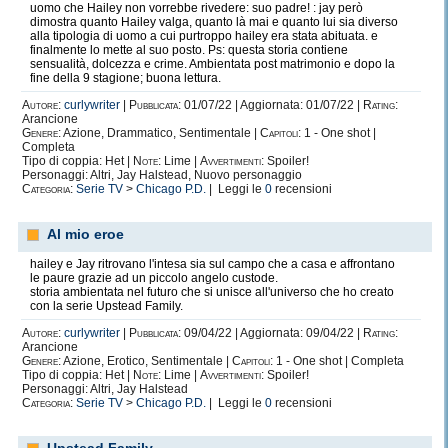
uomo che Hailey non vorrebbe rivedere: suo padre! : jay però
dimostra quanto Hailey valga, quanto là mai e quanto lui sia diverso
alla tipologia di uomo a cui purtroppo hailey era stata abituata. e
finalmente lo mette al suo posto. Ps: questa storia contiene
sensualità, dolcezza e crime. Ambientata post matrimonio e dopo la
fine della 9 stagione; buona lettura.
Autore:
curlywriter
|
Pubblicata:
01/07/22 | Aggiornata: 01/07/22 |
Rating:
Arancione
Genere:
Azione, Drammatico, Sentimentale |
Capitoli:
1 - One shot |
Completa
Tipo di coppia: Het |
Note:
Lime |
Avvertimenti:
Spoiler!
Personaggi: Altri, Jay Halstead, Nuovo personaggio
Categoria:
Serie TV
>
Chicago P.D.
| Leggi le
0
recensioni
Al mio eroe
hailey e Jay ritrovano l'intesa sia sul campo che a casa e affrontano
le paure grazie ad un piccolo angelo custode.
storia ambientata nel futuro che si unisce all'universo che ho creato
con la serie Upstead Family.
Autore:
curlywriter
|
Pubblicata:
09/04/22 | Aggiornata: 09/04/22 |
Rating:
Arancione
Genere:
Azione, Erotico, Sentimentale |
Capitoli:
1 - One shot | Completa
Tipo di coppia: Het |
Note:
Lime |
Avvertimenti:
Spoiler!
Personaggi: Altri, Jay Halstead
Categoria:
Serie TV
>
Chicago P.D.
| Leggi le
0
recensioni