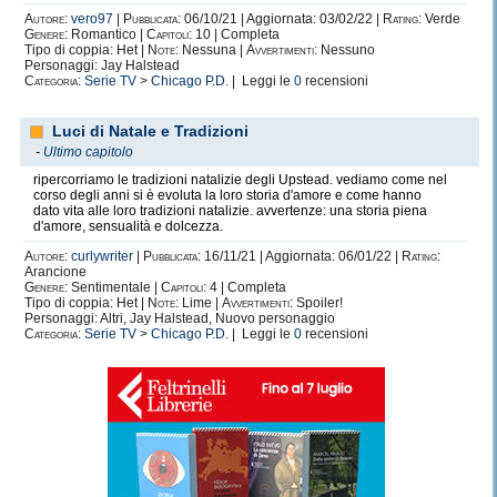
Autore:
vero97
|
Pubblicata:
06/10/21 | Aggiornata: 03/02/22 |
Rating:
Verde
Genere:
Romantico |
Capitoli:
10 | Completa
Tipo di coppia: Het |
Note:
Nessuna |
Avvertimenti:
Nessuno
Personaggi: Jay Halstead
Categoria:
Serie TV
>
Chicago P.D.
| Leggi le
0
recensioni
Luci di Natale e Tradizioni
-
Ultimo capitolo
ripercorriamo le tradizioni natalizie degli Upstead. vediamo come nel
corso degli anni si è evoluta la loro storia d'amore e come hanno
dato vita alle loro tradizioni natalizie. avvertenze: una storia piena
d'amore, sensualità e dolcezza.
Autore:
curlywriter
|
Pubblicata:
16/11/21 | Aggiornata: 06/01/22 |
Rating:
Arancione
Genere:
Sentimentale |
Capitoli:
4 | Completa
Tipo di coppia: Het |
Note:
Lime |
Avvertimenti:
Spoiler!
Personaggi: Altri, Jay Halstead, Nuovo personaggio
Categoria:
Serie TV
>
Chicago P.D.
| Leggi le
0
recensioni