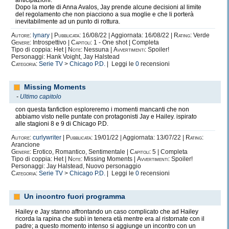
anticipazioni.
Dopo la morte di Anna Avalos, Jay prende alcune decisioni al limite
del regolamento che non piacciono a sua moglie e che li porterà
inevitabilmente ad un punto di rottura.
Autore:
lynary
|
Pubblicata:
16/08/22 | Aggiornata: 16/08/22 |
Rating:
Verde
Genere:
Introspettivo |
Capitoli:
1 - One shot | Completa
Tipo di coppia: Het |
Note:
Nessuna |
Avvertimenti:
Spoiler!
Personaggi: Hank Voight, Jay Halstead
Categoria:
Serie TV
>
Chicago P.D.
| Leggi le
0
recensioni
Missing Moments
-
Ultimo capitolo
con questa fanfiction esploreremo i momenti mancanti che non
abbiamo visto nelle puntate con protagonisti Jay e Hailey. ispirato
alle stagioni 8 e 9 di Chicago P.D.
Autore:
curlywriter
|
Pubblicata:
19/01/22 | Aggiornata: 13/07/22 |
Rating:
Arancione
Genere:
Erotico, Romantico, Sentimentale |
Capitoli:
5 | Completa
Tipo di coppia: Het |
Note:
Missing Moments |
Avvertimenti:
Spoiler!
Personaggi: Jay Halstead, Nuovo personaggio
Categoria:
Serie TV
>
Chicago P.D.
| Leggi le
0
recensioni
Un incontro fuori programma
Hailey e Jay stanno affrontando un caso complicato che ad Hailey
ricorda la rapina che subì in tenera età mentre era al ristornate con il
padre; a questo momento intenso si aggiunge un incontro con un