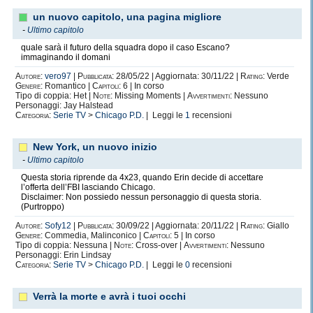
un nuovo capitolo, una pagina migliore
-
Ultimo capitolo
quale sarà il futuro della squadra dopo il caso Escano?
immaginando il domani
Autore:
vero97
|
Pubblicata:
28/05/22 | Aggiornata: 30/11/22 |
Rating:
Verde
Genere:
Romantico |
Capitoli:
6 | In corso
Tipo di coppia: Het |
Note:
Missing Moments |
Avvertimenti:
Nessuno
Personaggi: Jay Halstead
Categoria:
Serie TV
>
Chicago P.D.
| Leggi le
1
recensioni
New York, un nuovo inizio
-
Ultimo capitolo
Questa storia riprende da 4x23, quando Erin decide di accettare
l’offerta dell’FBI lasciando Chicago.
Disclaimer: Non possiedo nessun personaggio di questa storia.
(Purtroppo)
Autore:
Sofy12
|
Pubblicata:
30/09/22 | Aggiornata: 20/11/22 |
Rating:
Giallo
Genere:
Commedia, Malinconico |
Capitoli:
5 | In corso
Tipo di coppia: Nessuna |
Note:
Cross-over |
Avvertimenti:
Nessuno
Personaggi: Erin Lindsay
Categoria:
Serie TV
>
Chicago P.D.
| Leggi le
0
recensioni
Verrà la morte e avrà i tuoi occhi