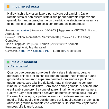
In carne ed ossa
Hailey rischia la vita sul lavoro per salvare dei bambini, Jay è
rammaricato di non essere stato il suo partner durante l'operazione.
quando tornano a casa, hanno un diverbio che sfocia nella lussuria e
gli permette di fare la loro cosa confrontandosi e amandosi.
Autore:
curlywriter
|
Pubblicata:
08/02/22 | Aggiornata: 08/02/22 |
Rating:
Arancione
Genere:
Erotico, Romantico, Sentimentale |
Capitoli:
1 - One shot |
Completa
Tipo di coppia: Het |
Note:
Lemon |
Avvertimenti:
Spoiler!
Personaggi: Altri, Jay Halstead
Categoria:
Serie TV
>
Chicago P.D.
| Leggi le
0
recensioni
it's our moment
-
Ultimo capitolo
Quando due persone sono destinate a stare insieme superano
qualsiasi ostacolo, sfida che li si ponga davanti. Non importa quanti
giorni difficili dovranno superare perchè il loro amore è più forte di
qualunque cosa e alla fine della giornata si ritroveranno sempre ,
l'una nelle braccia dell'altro. Loro sono anime gemelle, si completano
e entrambi sono pronti a concretizzare , finalmente quel per sempre.
Hailey e Jay, eccoli pronti a scrivere un nuovo capitolo della loro vita.
Da semplici colleghi, a partner e amici fino a diventare marito e
moglie. Tutto quello che desideriamo per la nostra coppia preferita. In
attesa del grande momento che vedremo sullo schermo, esploriamo
un possibile futuro Upstead