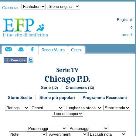
Categorie:
Registrati
o
accedi
Regole/Aiuto
Cerca
Serie TV
Chicago P.D.
Serie
Crossovers
(12)
(13)
Storie Scelte
Storie più popolari
Programma Recensioni