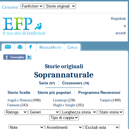
Categorie:
Registrati
o
accedi
Regole/Aiuto
Cerca
Storie originali
Soprannaturale
Serie
Crossovers
(97)
(78)
Storie Scelte
Storie più popolari
Programma Recensioni
Angeli e Demoni
(1098)
Licantropi
(238)
Vampiri
(1409)
Fantasmi
(343)
Maghi e Streghe
(292)