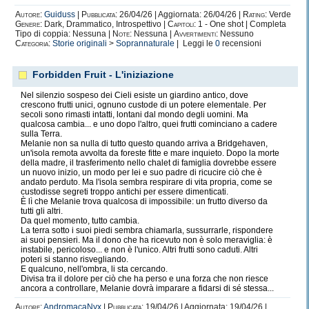
Autore:
Guiduss
|
Pubblicata:
26/04/26 | Aggiornata: 26/04/26 |
Rating:
Verde
Genere:
Dark, Drammatico, Introspettivo |
Capitoli:
1 - One shot | Completa
Tipo di coppia: Nessuna |
Note:
Nessuna |
Avvertimenti:
Nessuno
Categoria:
Storie originali
>
Soprannaturale
| Leggi le
0
recensioni
Forbidden Fruit - L'iniziazione
Nel silenzio sospeso dei Cieli esiste un giardino antico, dove
crescono frutti unici, ognuno custode di un potere elementale. Per
secoli sono rimasti intatti, lontani dal mondo degli uomini. Ma
qualcosa cambia... e uno dopo l'altro, quei frutti cominciano a cadere
sulla Terra.
Melanie non sa nulla di tutto questo quando arriva a Bridgehaven,
un'isola remota avvolta da foreste fitte e mare inquieto. Dopo la morte
della madre, il trasferimento nello chalet di famiglia dovrebbe essere
un nuovo inizio, un modo per lei e suo padre di ricucire ciò che è
andato perduto. Ma l'isola sembra respirare di vita propria, come se
custodisse segreti troppo antichi per essere dimenticati.
È lì che Melanie trova qualcosa di impossibile: un frutto diverso da
tutti gli altri.
Da quel momento, tutto cambia.
La terra sotto i suoi piedi sembra chiamarla, sussurrarle, rispondere
ai suoi pensieri. Ma il dono che ha ricevuto non è solo meraviglia: è
instabile, pericoloso... e non è l'unico. Altri frutti sono caduti. Altri
poteri si stanno risvegliando.
E qualcuno, nell'ombra, li sta cercando.
Divisa tra il dolore per ciò che ha perso e una forza che non riesce
ancora a controllare, Melanie dovrà imparare a fidarsi di sé stessa...
Autore:
AndromacaNyx
|
Pubblicata:
19/04/26 | Aggiornata: 19/04/26 |