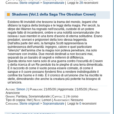
Categoria:
Storie originali
>
Soprannaturale
| Leggi le
28
recensioni
Shadows (Vol.1 della Saga The Obsidian Crown)
Esistono fili invisibili che tessono la trama del mondo, legami che
sfidano la logica della biologia e le leggi della magia. Per secoli, la
stirpe dei Warren ha regnato nell'oscurità, custode di un potere
regale fatto di incantesimi, ombre e una nobiltà sovrannaturale che
isolava i suoi membri in una torre d'avorio di eterna solitudine. Erano
predatori, sovrani e prigionieri della loro stessa leggenda.
Dall'altra parte del velo, la famiglia Scott rappresentava la
quintessenza dell'umanità: ingegno, calore e quel particolare
"silenzio" dell'anima che la magia non poteva penetrare, ma solo
osservare con invidia. Due mondi destinati a non toccarsi mai,
separati da un baratro di segreti e millenni di diffidenza.
Questa storia non narra solo di una guerra contro l'oscurità di Craven
o della ricerca di un Re perduto tra le pieghe di una terra dimenticata.
È il racconto di come il vuoto possa essere colmato, di come il
sangue e il cuore possano fondersi fino a rendere indistinguibile il
confine tra l'uomo e il mito. È il cronico di un'unione che ha riscritto le
stelle, dimostrando che anche la creatura più potente ha bisogno di
un'ancora.
Autore:
Simon J
|
Pubblicata:
21/05/26 | Aggiornata: 21/05/26 |
Rating:
Arancione
Genere:
Fantasy, Sovrannaturale |
Capitoli:
1 | In corso
Tipo di coppia: Het |
Note:
Lemon |
Avvertimenti:
Nessuno
Categoria:
Storie originali
>
Soprannaturale
| Leggi le
0
recensioni