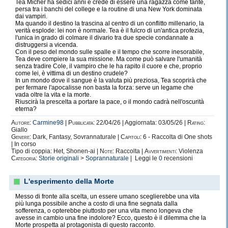
Tea Micher ha sedici anni e crede di essere una ragazza come tante,
persa tra i banchi del college e la routine di una New York dominata
dai vampiri.
​Ma quando il destino la trascina al centro di un conflitto millenario, la
verità esplode: lei non è normale. Tea è il fulcro di un'antica profezia,
l'unica in grado di colmare il divario tra due specie condannate a
distruggersi a vicenda.
​Con il peso del mondo sulle spalle e il tempo che scorre inesorabile,
Tea deve compiere la sua missione. Ma come può salvare l'umanità
senza tradire Cole, il vampiro che le ha rapito il cuore e che, proprio
come lei, è vittima di un destino crudele?
​In un mondo dove il sangue è la valuta più preziosa, Tea scoprirà che
per fermare l'apocalisse non basta la forza: serve un legame che
vada oltre la vita e la morte.
​Riuscirà la prescelta a portare la pace, o il mondo cadrà nell'oscurità
eterna?
Autore:
Carmine98
|
Pubblicata:
22/04/26 | Aggiornata: 03/05/26 |
Rating:
Giallo
Genere:
Dark, Fantasy, Sovrannaturale |
Capitoli:
6 - Raccolta di One shots
| In corso
Tipo di coppia: Het, Shonen-ai |
Note:
Raccolta |
Avvertimenti:
Violenza
Categoria:
Storie originali
>
Soprannaturale
| Leggi le
0
recensioni
L'esperimento della Morte
Messo di fronte alla scelta, un essere umano sceglierebbe una vita
più lunga possibile anche a costo di una fine segnata dalla
sofferenza, o opterebbe piuttosto per una vita meno longeva che
avesse in cambio una fine indolore? Ecco, questo è il dilemma che la
Morte prospetta al protagonista di questo racconto.