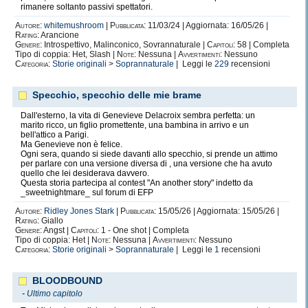
rimanere soltanto passivi spettatori.
Autore:
whitemushroom
|
Pubblicata:
11/03/24 | Aggiornata: 16/05/26 |
Rating:
Arancione
Genere:
Introspettivo, Malinconico, Sovrannaturale |
Capitoli:
58 | Completa
Tipo di coppia: Het, Slash |
Note:
Nessuna |
Avvertimenti:
Nessuno
Categoria:
Storie originali
>
Soprannaturale
| Leggi le
229
recensioni
Specchio, specchio delle mie brame
Dall'esterno, la vita di Genevieve Delacroix sembra perfetta: un
marito ricco, un figlio promettente, una bambina in arrivo e un
bell'attico a Parigi.
Ma Genevieve non è felice.
Ogni sera, quando si siede davanti allo specchio, si prende un attimo
per parlare con una versione diversa di , una versione che ha avuto
quello che lei desiderava davvero.
Questa storia partecipa al contest "An another story" indetto da
_sweetnightmare_ sul forum di EFP
Autore:
Ridley Jones Stark
|
Pubblicata:
15/05/26 | Aggiornata: 15/05/26 |
Rating:
Giallo
Genere:
Angst |
Capitoli:
1 - One shot | Completa
Tipo di coppia: Het |
Note:
Nessuna |
Avvertimenti:
Nessuno
Categoria:
Storie originali
>
Soprannaturale
| Leggi le
1
recensioni
BLOODBOUND
-
Ultimo capitolo