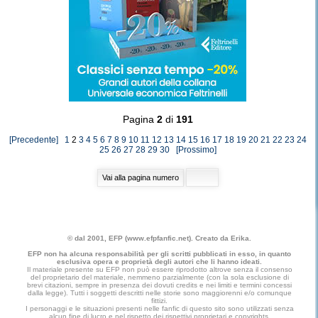
Pagina
2
di
191
[Precedente]
1
2
3
4
5
6
7
8
9
10
11
12
13
14
15
16
17
18
19
20
21
22
23
24
25
26
27
28
29
30
[Prossimo]
© dal 2001, EFP (www.efpfanfic.net). Creato da Erika.
EFP non ha alcuna responsabilità per gli scritti pubblicati in esso, in quanto
esclusiva opera e proprietà degli autori che li hanno ideati.
Il materiale presente su EFP non può essere riprodotto altrove senza il consenso
del proprietario del materiale, nemmeno parzialmente (con la sola esclusione di
brevi citazioni, sempre in presenza dei dovuti credits e nei limiti e termini concessi
dalla legge). Tutti i soggetti descritti nelle storie sono maggiorenni e/o comunque
fittizi.
I personaggi e le situazioni presenti nelle fanfic di questo sito sono utilizzati senza
alcun fine di lucro e nel rispetto dei rispettivi proprietari e copyrights.