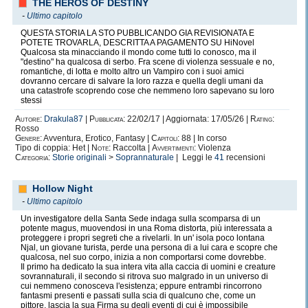
THE HEROS OF DESTINY
-
Ultimo capitolo
QUESTA STORIA LA STO PUBBLICANDO GIA REVISIONATA E
POTETE TROVARLA, DESCRITTA A PAGAMENTO SU HiNovel
Qualcosa sta minacciando il mondo come tutti lo conosco, ma il
"destino" ha qualcosa di serbo. Fra scene di violenza sessuale e no,
romantiche, di lotta e molto altro un Vampiro con i suoi amici
dovranno cercare di salvare la loro razza e quella degli umani da
una catastrofe scoprendo cose che nemmeno loro sapevano su loro
stessi
Autore:
Drakula87
|
Pubblicata:
22/02/17 | Aggiornata: 17/05/26 |
Rating:
Rosso
Genere:
Avventura, Erotico, Fantasy |
Capitoli:
88 | In corso
Tipo di coppia: Het |
Note:
Raccolta |
Avvertimenti:
Violenza
Categoria:
Storie originali
>
Soprannaturale
| Leggi le
41
recensioni
Hollow Night
-
Ultimo capitolo
Un investigatore della Santa Sede indaga sulla scomparsa di un
potente magus, muovendosi in una Roma distorta, più interessata a
proteggere i propri segreti che a rivelarli. In un' isola poco lontana
Njal, un giovane turista, perde una persona di a lui cara e scopre che
qualcosa, nel suo corpo, inizia a non comportarsi come dovrebbe.
Il primo ha dedicato la sua intera vita alla caccia di uomini e creature
sovrannaturali, il secondo si ritrova suo malgrado in un universo di
cui nemmeno conosceva l'esistenza; eppure entrambi rincorrono
fantasmi presenti e passati sulla scia di qualcuno che, come un
pittore, lascia la sua Firma su degli eventi di cui è impossibile