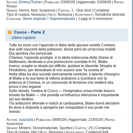
Autore:
EmmaJTurner
|
Pubblicata:
03/06/26 | Aggiornata: 03/06/26 |
Rating:
Rosso
Genere:
Horror, Noir, Suspence |
Capitoli:
1 - One shot | Completa
Tipo di coppia: Nessuna |
Note:
Nessuna |
Avvertimenti:
Tematiche delicate
Categoria:
Storie originali
>
Soprannaturale
| Leggi le
5
recensioni
Cocco - Parte 2
-
Ultimo capitolo
Tutto ha inizio con l'approdo in Italia delle giovani sorelle Comben,
due astri nascenti della pallavolo, divise però da un'accesa rivalità
Dia sportiva che personale.
​Chelsea, l'opposta prodigio, è la stella indiscussa delle Sirene di
Maltenano, destinata a una promozione scontata in A1. Blake,
invece, sceglie la strada più difficile: guidare le sfavorite Streghe di
Presbiterio, per dimostrare di non essere solo "la sorella di".
Nella sfida tra due società storicamente nemiche, il talento chirurgico
di Blake e la sua fame di vittoria andranno a scontrarsi con la
potenza di Chelsea, in un crescendo di tensione che metterà alla
prova il loro legame.
​Sullo sfondo, l'ombra di Cocco — l'enigmatico orsacchiotto bianco
trovato da Blake — che proietta un'influenza silenziosa e inquietante
sul suo destino.
Tra ambizioni sfrenate e match al cardiopalma, Blake dovrà decidere
fin dove è disposta a spingersi per conquistare il suo posto nel
mondo.
Autore:
scazzula
|
Pubblicata:
08/05/26 | Aggiornata: 22/05/26 |
Rating:
Arancione
Genere:
Mistero, Sovrannaturale, Sportivo |
Capitoli:
25 | Completa
Tipo di coppia: Het |
Note:
Nessuna |
Avvertimenti:
Contenuti forti