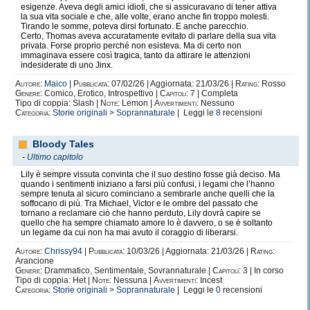
esigenze. Aveva degli amici idioti, che si assicuravano di tener attiva
la sua vita sociale e che, alle volte, erano anche fin troppo molesti.
Tirando le somme, poteva dirsi fortunato. E anche parecchio.
Certo, Thomas aveva accuratamente evitato di parlare della sua vita
privata. Forse proprio perché non esisteva. Ma di certo non
immaginava essere così tragica, tanto da attirare le attenzioni
indesiderate di uno Jinx.
Autore:
Maico
|
Pubblicata:
07/02/26 | Aggiornata: 21/03/26 |
Rating:
Rosso
Genere:
Comico, Erotico, Introspettivo |
Capitoli:
7 | Completa
Tipo di coppia: Slash |
Note:
Lemon |
Avvertimenti:
Nessuno
Categoria:
Storie originali
>
Soprannaturale
| Leggi le
8
recensioni
Bloody Tales
-
Ultimo capitolo
Lily è sempre vissuta convinta che il suo destino fosse già deciso. Ma
quando i sentimenti iniziano a farsi più confusi, i legami che l’hanno
sempre tenuta al sicuro cominciano a sembrarle anche quelli che la
soffocano di più. Tra Michael, Victor e le ombre del passato che
tornano a reclamare ciò che hanno perduto, Lily dovrà capire se
quello che ha sempre chiamato amore lo è davvero, o se è soltanto
un legame da cui non ha mai avuto il coraggio di liberarsi.
Autore:
Chrissy94
|
Pubblicata:
10/03/26 | Aggiornata: 21/03/26 |
Rating:
Arancione
Genere:
Drammatico, Sentimentale, Sovrannaturale |
Capitoli:
3 | In corso
Tipo di coppia: Het |
Note:
Nessuna |
Avvertimenti:
Incest
Categoria:
Storie originali
>
Soprannaturale
| Leggi le
0
recensioni