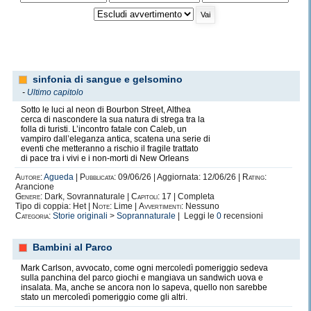
sinfonia di sangue e gelsomino
-
Ultimo capitolo
Sotto le luci al neon di Bourbon Street, Althea
cerca di nascondere la sua natura di strega tra la
folla di turisti. L’incontro fatale con Caleb, un
vampiro dall’eleganza antica, scatena una serie di
eventi che metteranno a rischio il fragile trattato
di pace tra i vivi e i non-morti di New Orleans
Autore:
Agueda
|
Pubblicata:
09/06/26 | Aggiornata: 12/06/26 |
Rating:
Arancione
Genere:
Dark, Sovrannaturale |
Capitoli:
17 | Completa
Tipo di coppia: Het |
Note:
Lime |
Avvertimenti:
Nessuno
Categoria:
Storie originali
>
Soprannaturale
| Leggi le
0
recensioni
Bambini al Parco
Mark Carlson, avvocato, come ogni mercoledì pomeriggio sedeva
sulla panchina del parco giochi e mangiava un sandwich uova e
insalata. Ma, anche se ancora non lo sapeva, quello non sarebbe
stato un mercoledì pomeriggio come gli altri.