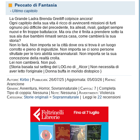
Peccato di Fantasia
-
Ultimo capitolo
La Grande Ladra Brenda Greitiff colpisce ancora!
Ogni capitolo della sua vita è ricco di avvincenti missioni di furti
ognuno più difficile del precedente, tra alleati, rivali, gadget sempre
nuovi e fin troppe battutacce. Ma ora che è finita a prendere sotto la
sua ala due bambini rimasti senza casa, come cambierà la sua
storia?
Non lo farà. Non importa se la città dove ora si trova è un luogo
corrotto e pieno di ingiustizie. Non importa se ci sono persone
sfruttate per le loro abilità sovrannaturali. Non importa se la sua
concezione della realtà crolla.
Lei non cambierà. Non può.
{Storia basata sul setting del LOG.no di _Alcor | Non necessita di
aver letto l'originale | Donna buffa in mondo distopico }
Autore:
Kirbo
|
Pubblicata:
26/07/25 | Aggiornata: 05/03/26 |
Rating:
Arancione
Genere:
Avventura, Horror, Sovrannaturale |
Capitoli:
7 | Completa
Tipo di coppia: Nessuna |
Note:
Nessuna |
Avvertimenti:
Violenza
Categoria:
Storie originali
>
Soprannaturale
| Leggi le
22
recensioni