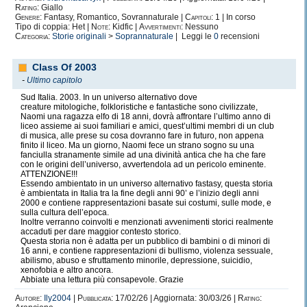
Rating:
Giallo
Genere:
Fantasy, Romantico, Sovrannaturale |
Capitoli:
1 | In corso
Tipo di coppia: Het |
Note:
Kidfic |
Avvertimenti:
Nessuno
Categoria:
Storie originali
>
Soprannaturale
| Leggi le
0
recensioni
Class Of 2003
-
Ultimo capitolo
Sud Italia. 2003. In un universo alternativo dove
creature mitologiche, folkloristiche e fantastiche sono civilizzate,
Naomi una ragazza elfo di 18 anni, dovrà affrontare l’ultimo anno di
liceo assieme ai suoi familiari e amici, quest’ultimi membri di un club
di musica, alle prese su cosa dovranno fare in futuro, non appena
finito il liceo. Ma un giorno, Naomi fece un strano sogno su una
fanciulla stranamente simile ad una divinità antica che ha che fare
con le origini dell’universo, avvertendola ad un pericolo eminente.
ATTENZIONE!!!
Essendo ambientato in un universo alternativo fastasy, questa storia
è ambientata in Italia tra la fine degli anni 90’ e l’inizio degli anni
2000 e contiene rappresentazioni basate sui costumi, sulle mode, e
sulla cultura dell’epoca.
Inoltre verranno coinvolti e menzionati avvenimenti storici realmente
accaduti per dare maggior contesto storico.
Questa storia non è adatta per un pubblico di bambini o di minori di
16 anni, e contiene rappresentazioni di bullismo, violenza sessuale,
abilismo, abuso e sfruttamento minorile, depressione, suicidio,
xenofobia e altro ancora.
Abbiate una lettura più consapevole. Grazie
Autore:
Ily2004
|
Pubblicata:
17/02/26 | Aggiornata: 30/03/26 |
Rating: