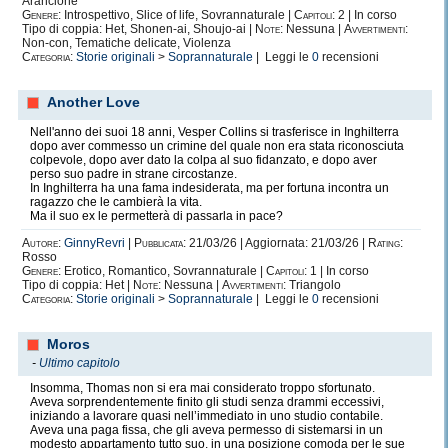
Arancione
Genere:
Introspettivo, Slice of life, Sovrannaturale |
Capitoli:
2 | In corso
Tipo di coppia: Het, Shonen-ai, Shoujo-ai |
Note:
Nessuna |
Avvertimenti:
Non-con, Tematiche delicate, Violenza
Categoria:
Storie originali
>
Soprannaturale
| Leggi le
0
recensioni
Another Love
Nell'anno dei suoi 18 anni, Vesper Collins si trasferisce in Inghilterra
dopo aver commesso un crimine del quale non era stata riconosciuta
colpevole, dopo aver dato la colpa al suo fidanzato, e dopo aver
perso suo padre in strane circostanze.
In Inghilterra ha una fama indesiderata, ma per fortuna incontra un
ragazzo che le cambierà la vita.
Ma il suo ex le permetterà di passarla in pace?
Autore:
GinnyRevri
|
Pubblicata:
21/03/26 | Aggiornata: 21/03/26 |
Rating:
Rosso
Genere:
Erotico, Romantico, Sovrannaturale |
Capitoli:
1 | In corso
Tipo di coppia: Het |
Note:
Nessuna |
Avvertimenti:
Triangolo
Categoria:
Storie originali
>
Soprannaturale
| Leggi le
0
recensioni
Moros
-
Ultimo capitolo
Insomma, Thomas non si era mai considerato troppo sfortunato.
Aveva sorprendentemente finito gli studi senza drammi eccessivi,
iniziando a lavorare quasi nell’immediato in uno studio contabile.
Aveva una paga fissa, che gli aveva permesso di sistemarsi in un
modesto appartamento tutto suo, in una posizione comoda per le sue