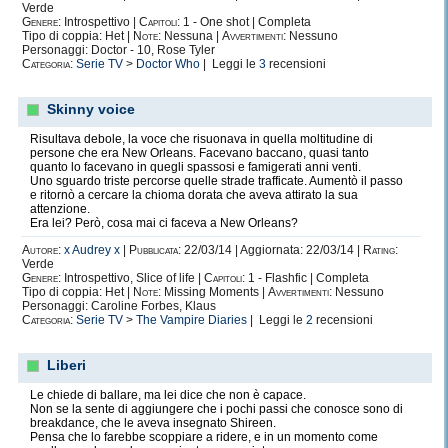
Verde
Genere:
Introspettivo |
Capitoli:
1 - One shot | Completa
Tipo di coppia: Het |
Note:
Nessuna |
Avvertimenti:
Nessuno
Personaggi: Doctor - 10, Rose Tyler
Categoria:
Serie TV
>
Doctor Who
| Leggi le
3
recensioni
Skinny voice
Risultava debole, la voce che risuonava in quella moltitudine di
persone che era New Orleans. Facevano baccano, quasi tanto
quanto lo facevano in quegli spassosi e famigerati anni venti.
Uno sguardo triste percorse quelle strade trafficate. Aumentò il passo
e ritornò a cercare la chioma dorata che aveva attirato la sua
attenzione.
Era lei? Però, cosa mai ci faceva a New Orleans?
Autore:
x Audrey x
|
Pubblicata:
22/03/14 | Aggiornata: 22/03/14 |
Rating:
Verde
Genere:
Introspettivo, Slice of life |
Capitoli:
1 - Flashfic | Completa
Tipo di coppia: Het |
Note:
Missing Moments |
Avvertimenti:
Nessuno
Personaggi: Caroline Forbes, Klaus
Categoria:
Serie TV
>
The Vampire Diaries
| Leggi le
2
recensioni
Liberi
Le chiede di ballare, ma lei dice che non è capace.
Non se la sente di aggiungere che i pochi passi che conosce sono di
breakdance, che le aveva insegnato Shireen.
Pensa che lo farebbe scoppiare a ridere, e in un momento come