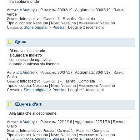
tra sabbia e onde
Autore:
x Audrey x
|
Pubblicata:
03/02/19 | Aggiornata: 03/02/19 |
Rating:
Verde
Genere:
Introspettivo |
Capitoli:
1 - Flashfic | Completa
Tipo di coppia: Nessuna |
Note:
Nessuna |
Avvertimenti:
Nessuno
Categoria:
Storie originali
>
Poesia
| Leggi le
2
recensioni
Душа
Di nuovo sulla strada
a guardare indietro
come succede ogni volta
quando qualcosa sta finendo
Autore:
x Audrey x
|
Pubblicata:
30/07/17 | Aggiornata: 30/07/17 |
Rating:
Giallo
Genere:
Introspettivo |
Capitoli:
1 - Flashfic | Completa
Tipo di coppia: Nessuna |
Note:
Nessuna |
Avvertimenti:
Nessuno
Categoria:
Storie originali
>
Poesia
| Leggi le
1
recensioni
Œuvres d'art
Alla luna che si decompone.
Autore:
x Audrey x
|
Pubblicata:
22/11/16 | Aggiornata: 22/11/16 |
Rating:
Giallo
Genere:
Introspettivo, Poesia |
Capitoli:
1 - Flashfic | Completa
Tipo di coppia: Nessuna |
Note:
Nessuna |
Avvertimenti:
Nessuno
Categoria:
Storie originali
>
Poesia
| Leggi le
1
recensioni