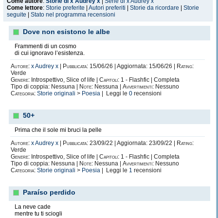
Come autore
:
Storie di x Audrey x
|
Serie di x Audrey x
Come lettore
:
Storie preferite
|
Autori preferiti
|
Storie da ricordare
|
Storie
seguite
|
Stato nel programma recensioni
Dove non esistono le albe
Frammenti di un cosmo
di cui ignoravo l’esistenza.
Autore:
x Audrey x
|
Pubblicata:
15/06/26 | Aggiornata: 15/06/26 |
Rating:
Verde
Genere:
Introspettivo, Slice of life |
Capitoli:
1 - Flashfic | Completa
Tipo di coppia: Nessuna |
Note:
Nessuna |
Avvertimenti:
Nessuno
Categoria:
Storie originali
>
Poesia
| Leggi le
0
recensioni
50+
Prima che il sole mi bruci la pelle
Autore:
x Audrey x
|
Pubblicata:
23/09/22 | Aggiornata: 23/09/22 |
Rating:
Verde
Genere:
Introspettivo, Slice of life |
Capitoli:
1 - Flashfic | Completa
Tipo di coppia: Nessuna |
Note:
Nessuna |
Avvertimenti:
Nessuno
Categoria:
Storie originali
>
Poesia
| Leggi le
1
recensioni
Paraíso perdido
La neve cade
mentre tu ti sciogli