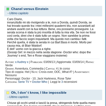
Chanel versus Einstein
-
Ultimo capitolo
Caro Diario,
innanzitutto mi sto rivolgendo a te, non a Dorota, quindi Dorota, se
hai trovato questo tra i miei millesimi quaderni blu, non azzardarti ad
andare avanti con la tua lettura. Bene, ora possiamo proseguire. La
serata scorsa è stata la più insolita di tutta la mia vita. Se non ne fossi
così certa, direi che è stato tutto un sogno. Non sarebbe la prima
volta che faccio sogni inquietanti. Ma questo non cambia i fatti.
Perché quella, è stata la serata in cui Bart Bass è morto. Morto per
causa mia, di Blair Waldorf.
E dell’ uomo con la giacca a righe.
(Gossip Girl: in mezzo nella sesta stagione -Doctor who: dopo the
Journey' s end, Ten e Rose viaggiano insieme)
Autore:
x Audrey x
|
Pubblicata:
03/09/13 | Aggiornata: 03/09/14 |
Rating:
Verde
Genere:
Avventura, Commedia |
Capitoli:
4 | In corso
Tipo di coppia: Het |
Note:
Cross-over, OOC, What if? |
Avvertimenti:
Nessuno
Personaggi: Doctor - 10, Jack Harkness, Rose Tyler
Categoria:
Serie TV
>
Doctor Who
| Leggi le
3
recensioni
Oh, I don' t know, I like impossible
-
Ultimo capitolo
Chiuse gli occhi umidi e lasciò la presa, stringendo forte quella mano