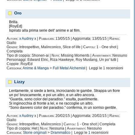
Oro
Brilla.
[RoyEd]
Ispirato alla prima serie dell' anime e al film.
Autore:
x Audrey x
|
Pubblicata:
13/05/15 | Aggiornata: 13/05/15 |
Rating:
Giallo
Genere:
Introspettivo, Malinconico, Slice of life |
Capitoli:
1 - One shot |
Completa
Tipo di coppia: Shonen-ai |
Note:
Missing Moments |
Avvertimenti:
Nessuno
Personaggi: Edward Elric, Riza Hawkeye, Roy Mustang, Un po' tutti |
Coppie: Roy/Ed
Categoria:
Anime & Manga
>
Full Metal Alchemist
| Leggi le
1
recensioni
Lizzy
Lentamente, si siede a terra, incrociando le gambe. Strappa un fiore
un po' bruscamente, e poi un altro, e un altro ancora.
“Guarda, sono color del paradiso.” esulta, puerilmente.
Si inginocchia di fronte a lei, e ne raccoglie un altro.
“Sono davvero color del paradiso.” conferma, in un sorriso gentile.
Autore:
x Audrey x
|
Pubblicata:
20/02/15 | Aggiornata: 20/02/15 |
Rating:
Giallo
Genere:
Introspettivo, Malinconico |
Capitoli:
1 - One shot | Completa
Tipo di coppia: Het |
Note:
Nessuna |
Avvertimenti:
Nessuno
Categoria:
Storie originali
>
Drammatico
| Leggi le
1
recensioni