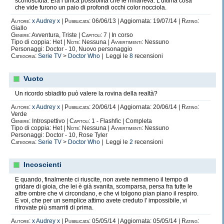
sconosciuta. Era l’unica possibilità che le rimaneva. L’ultima cosa
che vide furono un paio di profondi occhi color nocciola.
Autore:
x Audrey x
|
Pubblicata:
06/06/13 | Aggiornata: 19/07/14 |
Rating:
Giallo
Genere:
Avventura, Triste |
Capitoli:
7 | In corso
Tipo di coppia: Het |
Note:
Nessuna |
Avvertimenti:
Nessuno
Personaggi: Doctor - 10, Nuovo personaggio
Categoria:
Serie TV
>
Doctor Who
| Leggi le
8
recensioni
Vuoto
Un ricordo sbiadito può valere la rovina della realtà?
Autore:
x Audrey x
|
Pubblicata:
20/06/14 | Aggiornata: 20/06/14 |
Rating:
Verde
Genere:
Introspettivo |
Capitoli:
1 - Flashfic | Completa
Tipo di coppia: Het |
Note:
Nessuna |
Avvertimenti:
Nessuno
Personaggi: Doctor - 10, Rose Tyler
Categoria:
Serie TV
>
Doctor Who
| Leggi le
2
recensioni
Incoscienti
E quando, finalmente ci riuscite, non avete nemmeno il tempo di
gridare di gioia, che lei è già svanita, scomparsa, persa fra tutte le
altre ombre che vi circondano, e che vi tolgono pian piano il respiro.
E voi, che per un semplice attimo avete creduto l' impossibile, vi
ritrovate più smarriti di prima.
Autore:
x Audrey x
|
Pubblicata:
05/05/14 | Aggiornata: 05/05/14 |
Rating: