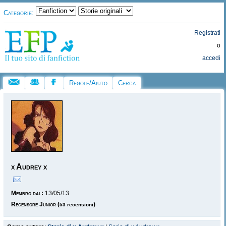
Categorie:
Registrati
o
accedi
Regole/Aiuto
Cerca
x Audrey x
Membro dal:
13/05/13
Recensore Junior
(
)
53 recensioni