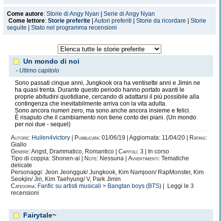
Come autore
:
Storie di Angy Nyan
|
Serie di Angy Nyan
Come lettore
:
Storie preferite
|
Autori preferiti
|
Storie da ricordare
|
Storie
seguite
|
Stato nel programma recensioni
Un mondo di noi
-
Ultimo capitolo
Sono passati cinque anni, Jungkook ora ha ventisette anni e Jimin ne
ha quasi trenta. Durante questo periodo hanno portato avanti le
proprie abitudini quotidiane, cercando di adattarsi il più possibile alla
contingenza che inevitabilmente arriva con la vita adulta.
Sono ancora numeri zero, ma sono anche ancora insieme e felici.
È risaputo che il cambiamento non tiene conto dei piani. (Un mondo
per noi due - sequel)
Autore:
Huilen4victory
|
Pubblicata:
01/06/19 | Aggiornata: 11/04/20 |
Rating:
Giallo
Genere:
Angst, Drammatico, Romantico |
Capitoli:
3 | In corso
Tipo di coppia: Shonen-ai |
Note:
Nessuna |
Avvertimenti:
Tematiche
delicate
Personaggi: Jeon Jeongguk/ Jungkook, Kim Namjoon/ RapMonster, Kim
Seokjin/ Jin, Kim Taehyung/ V, Park Jimin
Categoria:
Fanfic su artisti musicali
>
Bangtan boys (BTS)
| Leggi le
3
recensioni
Fairytale~