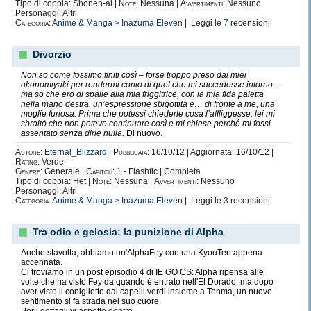
Tipo di coppia: Shonen-ai |
Note:
Nessuna |
Avvertimenti:
Nessuno
Personaggi: Altri
Categoria:
Anime & Manga
>
Inazuma Eleven
| Leggi le
7
recensioni
Divorzio
Non so come fossimo finiti così – forse troppo preso dai miei
okonomiyaki per rendermi conto di quel che mi succedesse intorno –
ma so che ero di spalle alla mia friggitrice, con la mia fida paletta
nella mano destra, un’espressione sbigottita e… di fronte a me, una
moglie furiosa. Prima che potessi chiederle cosa l’affliggesse, lei mi
sbraitò che non potevo continuare così e mi chiese perché mi fossi
assentato senza dirle nulla.
Di nuovo.
Autore:
Eternal_Blizzard
|
Pubblicata:
16/10/12 | Aggiornata: 16/10/12 |
Rating:
Verde
Genere:
Generale |
Capitoli:
1 - Flashfic | Completa
Tipo di coppia: Het |
Note:
Nessuna |
Avvertimenti:
Nessuno
Personaggi: Altri
Categoria:
Anime & Manga
>
Inazuma Eleven
| Leggi le
3
recensioni
Tra odio e gelosia: la punizione di Alpha
Anche stavolta, abbiamo un'AlphaFey con una KyouTen appena
accennata.
Ci troviamo in un post episodio 4 di IE GO CS: Alpha ripensa alle
volte che ha visto Fey da quando è entrato nell'El Dorado, ma dopo
aver visto il coniglietto dai capelli verdi insieme a Tenma, un nuovo
sentimento si fa strada nel suo cuore.