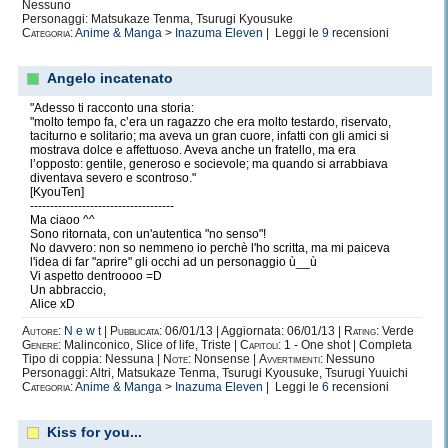
Nessuno
Personaggi: Matsukaze Tenma, Tsurugi Kyousuke
Categoria:
Anime & Manga
>
Inazuma Eleven
| Leggi le
9
recensioni
Angelo incatenato
"Adesso ti racconto una storia:
"molto tempo fa, c’era un ragazzo che era molto testardo, riservato,
taciturno e solitario; ma aveva un gran cuore, infatti con gli amici si
mostrava dolce e affettuoso. Aveva anche un fratello, ma era
l’opposto: gentile, generoso e socievole; ma quando si arrabbiava
diventava severo e scontroso."
[KyouTen]
------------------------------------
Ma ciaoo ^^
Sono ritornata, con un'autentica "no senso"!
No davvero: non so nemmeno io perchè l'ho scritta, ma mi paiceva
l'idea di far "aprire" gli occhi ad un personaggio ù__ù
Vi aspetto dentroooo =D
Un abbraccio,
Alice xD
Autore:
N e w t
|
Pubblicata:
06/01/13 | Aggiornata: 06/01/13 |
Rating:
Verde
Genere:
Malinconico, Slice of life, Triste |
Capitoli:
1 - One shot | Completa
Tipo di coppia: Nessuna |
Note:
Nonsense |
Avvertimenti:
Nessuno
Personaggi: Altri, Matsukaze Tenma, Tsurugi Kyousuke, Tsurugi Yuuichi
Categoria:
Anime & Manga
>
Inazuma Eleven
| Leggi le
6
recensioni
Kiss for you...