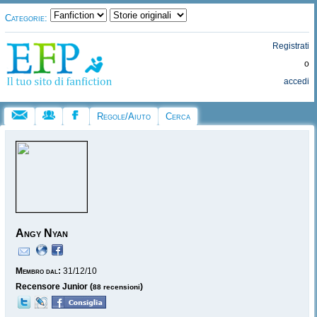
Categorie:
Registrati
o
accedi
Regole/Aiuto
Cerca
Angy Nyan
Membro dal:
31/12/10
Recensore Junior (
)
88 recensioni