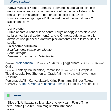
-
Ultimo capitolo
Kariya Masaki e Kirino Ranmaru si trovano catapultati per caso in
uno strano videogioco che mescola confusamente le fiabe con la
realtà, strani (ma familiari) personaggi e difficili situazioni...
Riusciranno a raggiungere l'ultimo livello e ad uscire dal gioco?
[Scritta da Roby]
xxx
Dal Prologo:
Prima ancora di rendersene conto, Kariya appoggiò braccia e viso
sulla scrivania e si addormentò; anche Kirino, seduto accanto a lui,
aveva chiuso gli occhi e dormiva placidamente con la testa sulla sua
spalla.
Lo schermo s’illuminò.
Il caricamento è stato completato.
Bene, dunque…
Benvenuto nel mondo delle favole~
Autore:
Melabanana_
|
Pubblicata:
04/02/12 | Aggiornata: 25/09/16 |
Rating:
Giallo
Genere:
Fantasy, Malinconico, Romantico |
Capitoli:
17 | Completa
Tipo di coppia: Het, Shonen-ai, Crack Pairing |
Note:
AU |
Avvertimenti:
Nessuno
Personaggi: Altri, Kariya Masaki, Kirino Ranmaru, Shindou Takuto
Categoria:
Anime & Manga
>
Inazuma Eleven
| Leggi le
76
recensioni
Fever.
Slice of Life | basata su Mixi Max di Angy Nyan | Future!Time |
fem!Tenma | KyoTen | Mia moglie mi fa fare cose.
~ ♥ ~