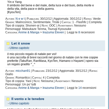
Yin e Yang.
Il simbolo del bene e del male, della luce e del buio, della morte e
della vita, della pace e della guerra.
[KyouTen]
Autore:
N e w t
|
Pubblicata:
30/12/12 | Aggiornata: 30/12/12 |
Rating:
Verde
Genere:
Malinconico, Sentimentale, Triste |
Capitoli:
1 - Flashfic | Completa
Tipo di coppia: Shonen-ai |
Note:
OOC |
Avvertimenti:
Nessuno
Personaggi: Matsukaze Tenma, Tsurugi Kyousuke
Categoria:
Anime & Manga
>
Inazuma Eleven
| Leggi le
8
recensioni
Let it snow
-
Ultimo capitolo
il mio piccolo regalo di natale per voi!
è una raccolta di brevi racconti nel giorno di natale con le mie coppie
preferite (TakuRan, RanMasa, KyoTen, Hamano x Hayami ) spero sia
un regalo gradito ^_^
Autore:
micchan91
|
Pubblicata:
23/12/12 | Aggiornata: 30/12/12 |
Rating:
Giallo
Genere:
Romantico |
Capitoli:
4 | Completa
Tipo di coppia: Yaoi |
Note:
Nessuna |
Avvertimenti:
Nessuno
Personaggi: Un po' tutti
Categoria:
Anime & Manga
>
Inazuma Eleven
| Leggi le
14
recensioni
Il vento e le tenebre
-
Ultimo capitolo