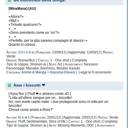
Gli indovinelli della Sfinge.
[MinaMana] [AU]
-
«Allora?»
«Mpf.»
«Trovato qualcuno?»
«…»
«Devo prenderlo come un ‘no’?»
«…»
«Perfetto, per la gita saremo compagni di stanza~»
Quanto lo odiava.
Autore:
S h i n d a
|
Pubblicata:
13/09/13 | Aggiornata: 13/09/13 |
Rating:
Verde
Genere:
Romantico |
Capitoli:
1 - One shot | Completa
Tipo di coppia: Shonen-ai |
Note:
AU |
Avvertimenti:
Nessuno
Personaggi: Manabe Jinichirou, Minaho Kazuto
Categoria:
Anime & Manga
>
Inazuma Eleven
| Leggi le
6
recensioni
Amo i biscotti ❤
[ KyouTen ] [ Fluff ❤ o almeno credo xD ]
"Lotta all'ultimo sangue per un... biscotto!
No, non avete capito male: i due protagonisti sono in lotta per un
biscotto!
Chissà come andrà a finire?"
Autore:
N e w t
|
Pubblicata:
20/01/13 | Aggiornata: 20/01/13 |
Rating:
Verde
Genere:
Fluff, Sentimentale, Slice of life |
Capitoli:
1 - One shot | Completa
Tipo di coppia: Shonen-ai |
Note:
Missing Moments, OOC |
Avvertimenti: