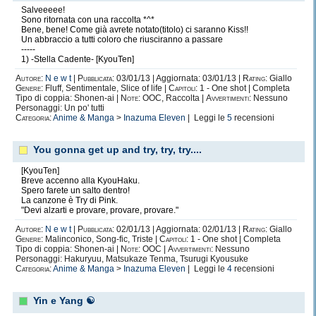
Salveeeee!
Sono ritornata con una raccolta *^*
Bene, bene! Come già avrete notato(titolo) ci saranno Kiss!!
Un abbraccio a tutti coloro che riusciranno a passare
-----
1) -Stella Cadente- [KyouTen]
Autore:
N e w t
|
Pubblicata:
03/01/13 | Aggiornata: 03/01/13 |
Rating:
Giallo
Genere:
Fluff, Sentimentale, Slice of life |
Capitoli:
1 - One shot | Completa
Tipo di coppia: Shonen-ai |
Note:
OOC, Raccolta |
Avvertimenti:
Nessuno
Personaggi: Un po' tutti
Categoria:
Anime & Manga
>
Inazuma Eleven
| Leggi le
5
recensioni
You gonna get up and try, try, try....
[KyouTen]
Breve accenno alla KyouHaku.
Spero farete un salto dentro!
La canzone è Try di Pink.
"Devi alzarti e provare, provare, provare."
Autore:
N e w t
|
Pubblicata:
02/01/13 | Aggiornata: 02/01/13 |
Rating:
Giallo
Genere:
Malinconico, Song-fic, Triste |
Capitoli:
1 - One shot | Completa
Tipo di coppia: Shonen-ai |
Note:
OOC |
Avvertimenti:
Nessuno
Personaggi: Hakuryuu, Matsukaze Tenma, Tsurugi Kyousuke
Categoria:
Anime & Manga
>
Inazuma Eleven
| Leggi le
4
recensioni
Yin e Yang ☯