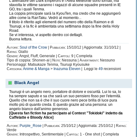
L'allenatore dei Dark Emperors e l'Aliea Meteorite sono tornati, ma
stavolta le vittime saranno i ragazzi di alcune squadre presenti in IE
GO, tra i quali Tenma.
La coppia principale sarà la KyouTen, ma credo che ne aggiungerò
altre come la RanTaku. Vedrò al momento...
Il titolo è riferito agli elementi del numero otto della Raimon e di
Tsurugi, e la fic è ambientata una settimana dopo la fine della Holy
Road.
Se vi interessa, vi aspetto dentro coi dettagli.
Buona lettura.
Autore:
Soul of the Crow
|
Pubblicata:
15/10/12 | Aggiornata: 31/10/12 |
Rating:
Giallo
Genere:
Angst, Fluff, Generale |
Capitoli:
9 | Completa
Tipo di coppia: Shonen-ai |
Note:
Nessuna |
Avvertimenti:
Nessuno
Personaggi: Matsukaze Tenma, Tsurugi Kyousuke
Categoria:
Anime & Manga
>
Inazuma Eleven
| Leggi le
49
recensioni
Black Angel
Tsurugi è un angelo nero, portatore di dolore e oscurità. Lui lo sa, lo
ha sempre saputo e sa che sarà un suo pensiero fisso per l'eternità.
Quello che non sa è che il suo cuore nero pece brilla di luce pura
molto più di quanto creda. E questo grazie ad una persona: un
angelo bianco dall'animo generoso.
[Questa fan fiction ha partecipato al Contest "Tokidoki" indetto da
Caffelatte e Bloody Alice]
Autore:
Purple_Rose
|
Pubblicata:
25/10/12 | Aggiornata: 25/10/12 |
Rating:
Verde
Genere:
Introspettivo, Sentimentale |
Capitoli:
1 - One shot | Completa