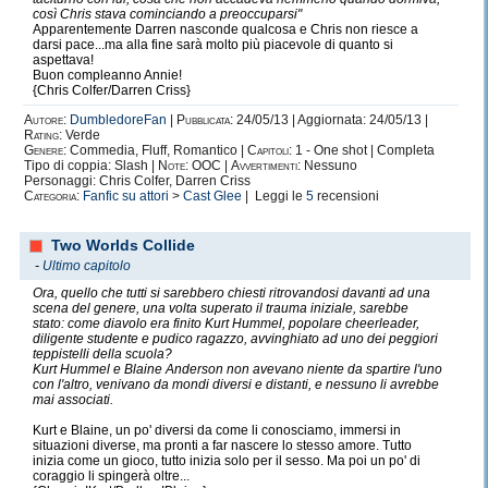
e apprezzare per la prima volta lo sport più bello del
così Chris stava cominciando a preoccuparsi"
mondo.
Apparentemente Darren nasconde qualcosa e Chris non riesce a
darsi pace...ma alla fine sarà molto più piacevole di quanto si
E' stato un vero e proprio colpo di fulmine.
aspettava!
Mi hanno fatta sognare, gioire, e inutile
Buon compleanno Annie!
{Chris Colfer/Darren Criss}
negerlo...piangere.
Ma per loro, questo e altro.
Autore:
DumbledoreFan
|
Pubblicata:
24/05/13 | Aggiornata: 24/05/13 |
Rating:
Verde
Per questo, non mi vergogno affatto nel dire:
Genere:
Commedia, Fluff, Romantico |
Capitoli:
1 - One shot | Completa
Sì, sono italiana, ma tifo Ger
man
ia
, e ne
vado fiera!
Tipo di coppia: Slash |
Note:
OOC |
Avvertimenti:
Nessuno
Personaggi: Chris Colfer, Darren Criss
Categoria:
Fanfic su attori
>
Cast Glee
| Leggi le
5
recensioni
Two Worlds Collide
La terza, sono i
-
Ultimo capitolo
Tokio Hotel
.
Sì, avete capito benissimo.
Ora, quello che tutti si sarebbero chiesti ritrovandosi davanti ad una
scena del genere, una volta superato il trauma iniziale, sarebbe
I
Tokio Hotel
stato: come diavolo era finito Kurt Hummel, popolare cheerleader,
Quei quattro poveri tedeschi discriminati da tutti,
diligente studente e pudico ragazzo, avvinghiato ad uno dei peggiori
(che poi devo ancora capire perchè.)
teppistelli della scuola?
Kurt Hummel e Blaine Anderson non avevano niente da spartire l'uno
Mi sono follemente innamorata di loro,
con l'altro, venivano da mondi diversi e distanti, e nessuno li avrebbe
delle loro canzoni, del loro semplice essere.
mai associati.
Sono
speciali
, ne sono convinta.
Kurt e Blaine, un po' diversi da come li conosciamo, immersi in
La loro musica
non è la migliore in circolazione
situazioni diverse, ma pronti a far nascere lo stesso amore. Tutto
inizia come un gioco, tutto inizia solo per il sesso. Ma poi un po' di
ne sono pienamente consapevole.
coraggio li spingerà oltre...
Ma mi basta qualche loro nota o parola per