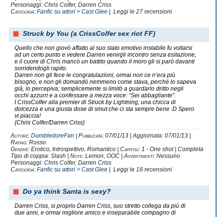
La miglior storia d'amore mai raccontata
.
Personaggi: Chris Colfer, Darren Criss
La rappresentazione cinematografica della forza
Categoria:
Fanfic su attori
>
Cast Glee
| Leggi le
27
recensioni
imbattibile
dell'amore e del coraggio.
Struck by You (a CrissColfer sex riot FF)
Perchè
Kurt e Blaine
ci insegnano in ogni puntata,
Quello che non giovò affatto al suo stato emotivo instabile fu voltarsi
che
se ci si ama, e si ha il coraggio di farlo
,
ad un certo punto e vedere Darren venirgli incontro senza esitazione,
niente può toccarci
.
e il cuore di Chris mancò un battito quando il moro gli si parò davanti
sorridendogli rapito.
Con l'amore e il coraggio, siamo invincibili.
Darren non gli fece le congratulazioni, ormai non ce n’era più
Non importa nient'altro.
bisogno, e non gli domandò nemmeno come stava, perché lo sapeva
già, lo percepiva; semplicemente si limitò a guardarlo dritto negli
I pregiudizi, l'odio, le incomprensioni, l'ignoranza.
occhi azzurri e a confessare a mezza voce: “Sei abbagliante”.
Niente.
I CrissColfer alla premier di Struck by Lightning, una chicca di
L'amore vince sempre
.
dolcezza e una giusta dose di smut che ci sta sempre bene :D Spero
vi piaccia!
{Chris Colfer/Darren Criss}
Autore:
DumbledoreFan
|
Pubblicata:
07/01/13 | Aggiornata: 07/01/13 |
Rating:
Rosso
Genere:
Erotico, Introspettivo, Romantico |
Capitoli:
1 - One shot | Completa
Tipo di coppia: Slash |
Note:
Lemon, OOC |
Avvertimenti:
Nessuno
25.06.11
Personaggi: Chris Colfer, Darren Criss
Categoria:
Fanfic su attori
>
Cast Glee
| Leggi le
18
recensioni
When
A
lexa
met the
W
a
r
b
l
e
r
s
.
Do ya think Santa is sexy?
Darren Criss, si proprio Darren Criss, suo stretto collega da più di
due anni, e ormai migliore amico e inseparabile compagno di