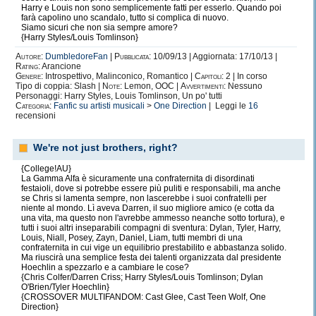
dipendenza.
Harry e Louis non sono semplicemente fatti per esserlo. Quando poi
farà capolino uno scandalo, tutto si complica di nuovo.
Ma in fondo, chi non è dipendente dalla
felicità?
Siamo sicuri che non sia sempre amore?
{Harry Styles/Louis Tomlinson}
Autore:
DumbledoreFan
|
Pubblicata:
10/09/13 | Aggiornata: 17/10/13 |
"Quando un uomo è stanco di
L
ondra, è stanco della
Rating:
Arancione
Genere:
Introspettivo, Malinconico, Romantico |
Capitoli:
2 | In corso
vita.
Tipo di coppia: Slash |
Note:
Lemon, OOC |
Avvertimenti:
Nessuno
Perchè a
L
ondra si trova tutto quanto la vita ha da
Personaggi: Harry Styles, Louis Tomlinson, Un po' tutti
offrire"
Categoria:
Fanfic su artisti musicali
>
One Direction
| Leggi le
16
recensioni
We're not just brothers, right?
Ci sono altre tre cose che mi creano
dipendenza
.
{College!AU}
Tutte e tre allo stesso modo.
La Gamma Alfa è sicuramente una confraternita di disordinati
festaioli, dove si potrebbe essere più puliti e responsabili, ma anche
se Chris si lamenta sempre, non lascerebbe i suoi confratelli per
niente al mondo. Lì aveva Darren, il suo migliore amico (e cotta da
una vita, ma questo non l'avrebbe ammesso neanche sotto tortura), e
tutti i suoi altri inseparabili compagni di sventura: Dylan, Tyler, Harry,
La prima, è senza dubbio
Louis, Niall, Posey, Zayn, Daniel, Liam, tutti membri di una
Harry Potter.
confraternita in cui vige un equilibrio prestabilito e abbastanza solido.
Ma riuscirà una semplice festa dei talenti organizzata dal presidente
Per più di metà della mia vita, la saga di JK Rowling mi
Hoechlin a spezzarlo e a cambiare le cose?
ha accompagnata,
{Chris Colfer/Darren Criss; Harry Styles/Louis Tomlinson; Dylan
O'Brien/Tyler Hoechlin}
seguita, e aiutata a crescere.
{CROSSOVER MULTIFANDOM: Cast Glee, Cast Teen Wolf, One
Non sarei la persona che sono ora, senza Harry Potter.
Direction}