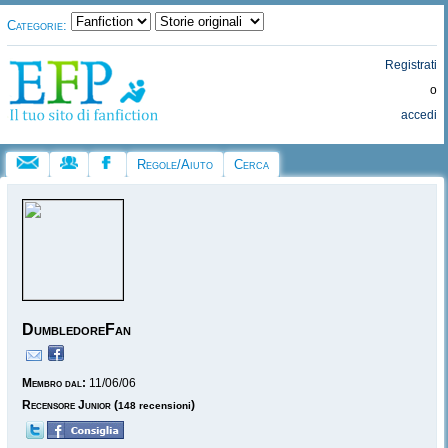
Categorie:
Registrati
o
accedi
Regole/Aiuto
Cerca
DumbledoreFan
Membro dal:
11/06/06
Recensore Junior
(
)
148 recensioni