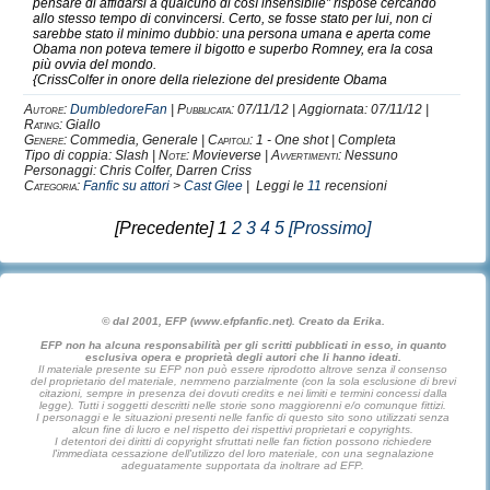
pensare di affidarsi a qualcuno di così insensibile” rispose cercando
Sirius Black.
allo stesso tempo di convincersi. Certo, se fosse stato per lui, non ci
sarebbe stato il minimo dubbio: una persona umana e aperta come
Remus Lupin.
Obama non poteva temere il bigotto e superbo Romney, era la cosa
Bellatrix Lastrange.
più ovvia del mondo.
{CrissColfer in onore della rielezione del presidente Obama
Autore:
DumbledoreFan
|
Pubblicata:
07/11/12 | Aggiornata: 07/11/12 |
Rating:
Giallo
Genere:
Commedia, Generale |
Capitoli:
1 - One shot | Completa
Sono letteralmente
ossessionata,
Tipo di coppia: Slash |
Note:
Movieverse |
Avvertimenti:
Nessuno
quanto
innamorata,
Personaggi: Chris Colfer, Darren Criss
Categoria:
Fanfic su attori
>
Cast Glee
| Leggi le
11
recensioni
di
D
raco.
E' il prototipo perfetto del mio ragazzo ideale.
[Precedente] 1
2
3
4
5
[Prossimo]
Il mio sogno è infatti, incrontrare un ragazzo come lui,
che sicuramente sarà l'uomo della mia vita.
© dal 2001, EFP (www.efpfanfic.net). Creato da Erika.
Personaggi
odiati
:
EFP non ha alcuna responsabilità per gli scritti pubblicati in esso, in quanto
esclusiva opera e proprietà degli autori che li hanno ideati.
Il materiale presente su EFP non può essere riprodotto altrove senza il consenso
del proprietario del materiale, nemmeno parzialmente (con la sola esclusione di brevi
H
arry
P
otter.
citazioni, sempre in presenza dei dovuti credits e nei limiti e termini concessi dalla
legge). Tutti i soggetti descritti nelle storie sono maggiorenni e/o comunque fittizi.
R
on
W
easley.
I personaggi e le situazioni presenti nelle fanfic di questo sito sono utilizzati senza
G
inevra
W
easley.
alcun fine di lucro e nel rispetto dei rispettivi proprietari e copyrights.
I detentori dei diritti di copyright sfruttati nelle fan fiction possono richiedere
D
olores
U
mbridge.
l'immediata cessazione dell'utilizzo del loro materiale, con una segnalazione
adeguatamente supportata da inoltrare ad EFP.
P
eter
P
ettigrew. (Minus)