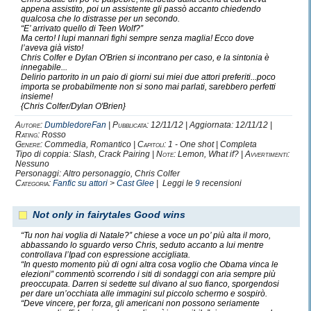
nascondiamo, al contrario cerchiamo
appena assistito, poi un assistente gli passò accanto chiedendo
di utilizzarli quando è giusto, quando ci conviene. La
qualcosa che lo distrasse per un secondo.
cosa che veramente ci frega,
“E’ arrivato quello di Teen Wolf?”
Ma certo! I lupi mannari fighi sempre senza maglia! Ecco dove
è che noi abbiamo tutte quelle qualità, che con le scelte
l’aveva già visto!
sbagliate, possono essere
disastrose.
Chris Colfer e Dylan O'Brien si incontrano per caso, e la sintonia è
innegabile...
Ma non tutti fanno scelte sbagliate.
Delirio partorito in un paio di giorni sui miei due attori preferiti...poco
Basterebbe solo che, per un attimo, vi soffermaste a
importa se probabilmente non si sono mai parlati, sarebbero perfetti
insieme!
riflettere, e a capire.
{Chris Colfer/Dylan O'Brien}
Capire che non tutti i Serpeverde sono Lord Voldemort.
Capire che anche noi sappiamo essere
Autore:
DumbledoreFan
|
Pubblicata:
12/11/12 | Aggiornata: 12/11/12 |
fedeli,
Rating:
Rosso
determinati, costanti, brillanti, intelligenti, astuti,
Genere:
Commedia, Romantico |
Capitoli:
1 - One shot | Completa
spensierati, liberi, anticonformisti, unici.
Tipo di coppia: Slash, Crack Pairing |
Note:
Lemon, What if? |
Avvertimenti:
Nessuno
Capire che
siamo i migliori.
Personaggi: Altro personaggio, Chris Colfer
Categoria:
Fanfic su attori
>
Cast Glee
| Leggi le
9
recensioni
Not only in fairytales Good wins
Personaggi
preferiti
:
“Tu non hai voglia di Natale?” chiese a voce un po’ più alta il moro,
abbassando lo sguardo verso Chris, seduto accanto a lui mentre
A
lbus
D
umbledore. (Silente)
controllava l’Ipad con espressione accigliata.
L
ord
V
oldemort.
“In questo momento più di ogni altra cosa voglio che Obama vinca le
elezioni” commentò scorrendo i siti di sondaggi con aria sempre più
Draco Malfoy.
preoccupata. Darren si sedette sul divano al suo fianco, sporgendosi
Severus Snape. (Piton)
per dare un’occhiata alle immagini sul piccolo schermo e sospirò.
“Deve vincere, per forza, gli americani non possono seriamente
I Malandrini.