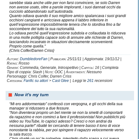
CrissColfer is on, bitches!
sarebbe stata anche utile per non farsi convincere, se solo Darren
non avesse usato, oltre a parole imploranti, i suoi dannati occhi da
cucciolo abbandonato sull’autostrada.
Quanto odiava quando il suo migliore amico spalancava i suoi grandi
occhioni cangianti e arricciava appena il labbro inferiore in
quell’espressione impossibilmente tenera che lo stordiva fino a far
soccombere del tutto la sua razionalità.
Lo odiava perché quell’espressione subdola e collaudata lo riduceva
in una molle poltiglia capace solo di annuire alle richieste di Darren,
Harry Potter's World.
lasciandolo incastrato in situazioni decisamente sconvenienti.
Proprio come quella."
{Chris Colfer/Darren Criss}
Autore:
DumbledoreFan
|
Pubblicata:
25/11/11 | Aggiornata: 19/11/12 |
Rating:
Rosso
Sono una
Serpe
verde
convinta e orgogliosa.
Genere:
Commedia, Generale, Introspettivo |
Capitoli:
16 | Completa
Ho fatto della filosofia
Slytherin
la mia vita.
Tipo di coppia: Slash |
Note:
OOC |
Avvertimenti:
Nessuno
Personaggi: Chris Colfer, Darren Criss
Perchè sono convinta, che tutto venga meglio, se si fa un
Categoria:
Fanfic su attori
>
Cast Glee
| Leggi le
261
recensioni
po' più...
alla
Serpe
v
erde.
Now it's my turn
Purtroppo, alla parola Serpeverde, sono sempre associati
aggettivi non molto gradevoli,
“Mi ero addormentato” confessò con vergogna, e gli occhi della sua
i quali "stronzo", "bastardo", "crudele", "antipatico",
manager si ridussero a due fessure.
“Non diventerai proprio un bel niente se non la smetti di comportarti
"arrivista".
da ragazzino e non cominci a fare il professionista! Non pubblichi più
Non che non lo siamo, eh xD
video su YouTube, lo capisci adesso? Cresci o non andrai da
nessuna parte!” ribatté lei cercando di tenere basso il tono di voce
Ma il problema è che noi non siamo
solo questo!
nonostante la rabbia, per poi spingere il ragazzo velocemente verso
Tutti hanno i propri difetti, noi li accettiamo e non li
la sala trucco.
Chris sbattè un po’ le palpebre, interdetto dalla scena a cui aveva