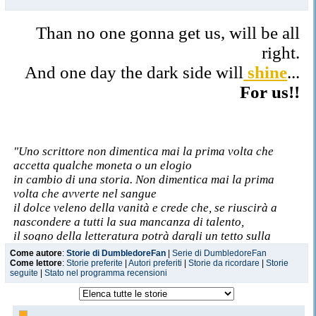
Than no one gonna get us, will be all
right.
And one day the dark side will
shine
...
For us!!
"Uno scrittore non dimentica mai la prima volta che
accetta qualche moneta o un elogio
in cambio di una storia. Non dimentica mai la prima
volta che avverte nel sangue
il dolce veleno della vanità e crede che, se riuscirà a
nascondere a tutti la sua mancanza di talento,
il sogno della letteratura potrà dargli un tetto sulla
testa, un piatto caldo alla fine della giornata e
Come autore
:
Storie di DumbledoreFan
|
Serie di DumbledoreFan
sopratuttto quanto più desidera: il suo nome stampato su
Come lettore
:
Storie preferite
|
Autori preferiti
|
Storie da ricordare
|
Storie
seguite
|
Stato nel programma recensioni
un miserabile pezzo di carta
che vivrà sicuramente più a lungo di lui.
Uno scrittore è condannato a ricordare quell'istante,