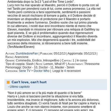
Ambientata dopo la 3x13 "Last of the Time Lords".
Non c'è niente di lontanamente paragonabile alla
Lucy non ha mai sparato al Maestro, perciò il Dottore lo porta con sé
nel Tardis per prendersi cura di lui, come aveva promesso. La vita nel
sensazione di piacere,
Tardis però comincia a farsi opprimente, sentimenti e passioni
di passione, di amore, di soddisfazione,
vecchie di secoli rischiano di tornare a galla, e il Dottore decide di
che si prova mettendo al mondo una creatura di carta e
inventare un dispositivo di protezione per il Maestro e portarlo
finalmente a vedere l'universo. Destino vuole che sul primo pianeta
inchiostro.
in cui atterrano, i nostri due eroi incontrano niente di meno che
E non c'è niente di lontanamente paragonabile alla
Eleven, mandato in missione per ritrovare una reliquia di Gallifrey su
quel pianeta. E se già è problematico quando due rigenerazioni
sensazione che si prova,
diverse del Dottore si incontrano, aggiungendoci il Maestro diventa
quando qualcuno
l'apprezza.
un mix esplosivo. Mix che degenererà quando i tre, soddisfatti del
successo della missione, si ritroveranno a bere tutti insieme.
{Ten/Master/Eleven}
Autore:
DumbledoreFan
|
Pubblicata:
05/12/13 | Aggiornata: 05/12/13 |
Rating:
Arancione
Genere:
Commedia, Erotico, Introspettivo |
Capitoli:
1 | In corso
Abito in Toscana, in un paese troppo piccolo per i miei
Tipo di coppia: Slash |
Note:
Lemon, What if? |
Avvertimenti:
Threesome
Personaggi: Doctor - 10, Doctor - 11, Master - Simm
sogni.
Categoria:
Serie TV
>
Doctor Who
| Leggi le
4
recensioni
Ormai, lo considero solo una formalità.
Perchè, la mia più grande certezza, è che appena finite le
Can't love, can't hurt
scuole, andrò a vivere
-
Ultimo capitolo
nell'unico posto a cui appartengo veramente.
"Non è più amore se ci fa più male di quanto ci fa bene"
Londra.
Harry e Louis si lasciano perché la situazione si era fatta
Casa mia. Il posto in cui sarei dovuta nascere. Il mio
insostenibile, ma invece di migliorare, tutto si fa ancora più doloroso,
grande amore.
tutto sembra sbagliato. Ci vorrà l'aiuto di Niall per far capire a Harry e
Louis che anche se non stanno insieme, non possono smettere di
Non c'è niente che amo più di Londra. E' una vera
essere amici. E ci provano. Ci provano ad essere solo amici, ma