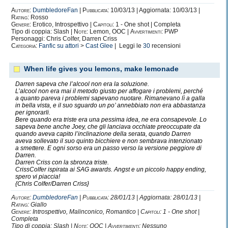
nella mia vita, è stato lui.
Autore:
DumbledoreFan
|
Pubblicata:
10/03/13 | Aggiornata: 10/03/13 |
Rating:
Rosso
Genere:
Erotico, Introspettivo |
Capitoli:
1 - One shot | Completa
Tipo di coppia: Slash |
Note:
Lemon, OOC |
Avvertimenti:
PWP
G
l
e
e
.
Personaggi: Chris Colfer, Darren Criss
Categoria:
Fanfic su attori
>
Cast Glee
| Leggi le
30
recensioni
Oh, dolce, dolcissimo telefilm che mi ha davvero
illuminato e ispirato
When life gives you lemons, make lemonade
!
Ammetto di aver sviluppato una vera e propria
Darren sapeva che l’alcool non era la soluzione.
ossessione
verso questa serie TV,
L’alcool non era mai il metodo giusto per affogare i problemi, perché
a quanto pareva i problemi sapevano nuotare. Rimanevano lì a galla
verso tutto quello che rappresenta e mostra,
in bella vista, e il suo sguardo un po’ annebbiato non era abbastanza
verso questo gruppo di sfigatelli qualunque
per ignorarli.
che hanno cancellato la parola diversità dal
Bere quando era triste era una pessima idea, ne era consapevole. Lo
sapeva bene anche Joey, che gli lanciava occhiate preoccupate da
vocabolario
quando aveva capito l’inclinazione della serata, quando Darren
e che sanno accettarsi esattamente per quello che sono,
aveva sollevato il suo quinto bicchiere e non sembrava intenzionato
a smettere. E ogni sorso era un passo verso la versione peggiore di
e per questo, grazie a questo,
avranno successo
.
Darren.
Darren Criss con la sbronza triste.
CrissColfer ispirata ai SAG awards. Angst e un piccolo happy ending,
E poi beh, all'interno del telefilm, la mia più grande
spero vi piaccia!
ispirazione,
{Chris Colfer/Darren Criss}
sono
loro
.
Autore:
DumbledoreFan
|
Pubblicata:
28/01/13 | Aggiornata: 28/01/13 |
Rating:
Giallo
Kurt e Blaine
.
Genere:
Introspettivo, Malinconico, Romantico |
Capitoli:
1 - One shot |
Completa
Tipo di coppia: Slash |
Note:
OOC |
Avvertimenti:
Nessuno