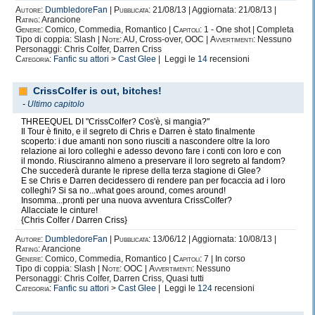
Gli devo tutto.
Autore:
DumbledoreFan
|
Pubblicata:
21/08/13 | Aggiornata: 21/08/13 |
Alcune delle esperienze più belle della mia vita le ho
Rating:
Arancione
vissute
Genere:
Comico, Commedia, Romantico |
Capitoli:
1 - One shot | Completa
Tipo di coppia: Slash |
Note:
AU, Cross-over, OOC |
Avvertimenti:
Nessuno
grazie a lui.
Personaggi: Chris Colfer, Darren Criss
Alcune delle persone più fantastiche della mia vita le ho
Categoria:
Fanfic su attori
>
Cast Glee
| Leggi le
14
recensioni
conosciute
grazie a lui.
CrissColfer is out, bitches!
Le tre più grandi passioni della mia vita le ho scoperte
-
Ultimo capitolo
grazie a lui.
THREEQUEL DI "CrissColfer? Cos'è, si mangia?"
Se oggi leggere, scrivere, e Londra riescono a rendermi
Il Tour è finito, e il segreto di Chris e Darren è stato finalmente
f
elice, è
scoperto: i due amanti non sono riusciti a nascondere oltre la loro
relazione ai loro colleghi e adesso devono fare i conti con loro e con
solo ed esclusivamente
grazie a lui.
il mondo. Riusciranno almeno a preservare il loro segreto al fandom?
Gli devo molto più di quanto possiate immaginare.
Che succederà durante le riprese della terza stagione di Glee?
E se Chris e Darren decidessero di rendere pan per focaccia ad i loro
Per questo per me non è solo un libro.
colleghi? Si sa no...what goes around, comes around!
Per questo, ho pianto e sofferto con il cuore quando la
Insomma...pronti per una nuova avventura CrissColfer?
Allacciate le cinture!
saga si è conclusa.
{Chris Colfer / Darren Criss}
Perchè
Harry Potter ha reso la mia vita più speciale di
Autore:
DumbledoreFan
|
Pubblicata:
13/06/12 | Aggiornata: 10/08/13 |
quanto poteva essere.
Rating:
Arancione
Genere:
Comico, Commedia, Romantico |
Capitoli:
7 | In corso
Tipo di coppia: Slash |
Note:
OOC |
Avvertimenti:
Nessuno
Personaggi: Chris Colfer, Darren Criss, Quasi tutti
Categoria:
Fanfic su attori
>
Cast Glee
| Leggi le
124
recensioni
La seconda, è
il calcio.