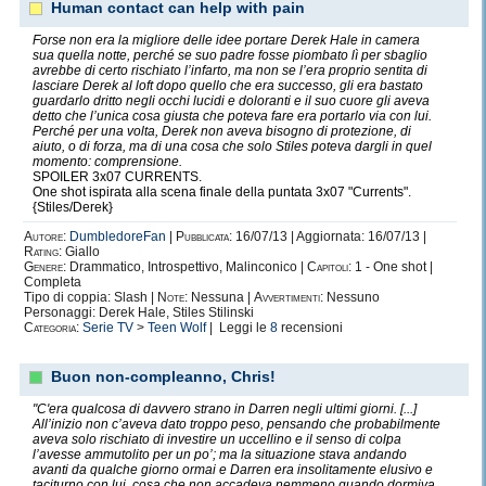
Human contact can help with pain
Il bel calcio. Oh sì, è insolito sentirlo dire da una
ragazzina come me,
Forse non era la migliore delle idee portare Derek Hale in camera
sua quella notte, perché se suo padre fosse piombato lì per sbaglio
ma io non potrei semplicemente vivere senza il calcio.
avrebbe di certo rischiato l’infarto, ma non se l’era proprio sentita di
La mia squadra del cuore è il
Chelsea.
lasciare Derek al loft dopo quello che era successo, gli era bastato
Ma è molto più di una semplice fede calcistica.
guardarlo dritto negli occhi lucidi e doloranti e il suo cuore gli aveva
detto che l’unica cosa giusta che poteva fare era portarlo via con lui.
E' uno
stile di vita.
Perché per una volta, Derek non aveva bisogno di protezione, di
Ci sono poche cose che sanno emozionarmi,
aiuto, o di forza, ma di una cosa che solo Stiles poteva dargli in quel
momento: comprensione.
emozionarmi davvero,
SPOILER 3x07 CURRENTS.
come veder scendere in campo quegli undici fantastici
One shot ispirata alla scena finale della puntata 3x07 "Currents".
{Stiles/Derek}
ragazzi in maglia blue
e vederli giocare con quella passione e quell'amore che
Autore:
DumbledoreFan
|
Pubblicata:
16/07/13 | Aggiornata: 16/07/13 |
pochi sanno metterci.
Rating:
Giallo
Genere:
Drammatico, Introspettivo, Malinconico |
Capitoli:
1 - One shot |
E semplicemente
li amo.
Uno ad uno.
Completa
Tipo di coppia: Slash |
Note:
Nessuna |
Avvertimenti:
Nessuno
Personaggi: Derek Hale, Stiles Stilinski
Categoria:
Serie TV
>
Teen Wolf
| Leggi le
8
recensioni
Buon non-compleanno, Chris!
In realtà, la mia "vera" squadra del cuore, è un'altra
.
Die Deutsche
FussballNational
Mannschaft.
"C'era qualcosa di davvero strano in Darren negli ultimi giorni. [...]
All’inizio non c’aveva dato troppo peso, pensando che probabilmente
La nazionale di Calcio Tedesca.
aveva solo rischiato di investire un uccellino e il senso di colpa
Sì, è grazie a loro se ora amo il calcio, mi hanno fatto
l’avesse ammutolito per un po’; ma la situazione stava andando
capire
avanti da qualche giorno ormai e Darren era insolitamente elusivo e
taciturno con lui, cosa che non accadeva nemmeno quando dormiva,