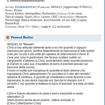
{Cheerio!Kurt/Badboy!Blaine}
emozionarmi.
Autore:
DumbledoreFan
|
Pubblicata:
09/04/12 | Aggiornata: 07/04/13 |
Allora, potete biasimarmi per questo?
Rating:
Rosso
Qualcuno più saggio di tutti noi non diceva
Genere:
Erotico, Introspettivo, Romantico |
Capitoli:
8 | In corso
Tipo di coppia: Slash |
Note:
Lemon, OOC |
Avvertimenti:
Nessuno
De gustibus non disputandum est?
Personaggi: Blaine Anderson, Kurt Hummel, Un po' tutti | Coppie:
Io amo quei quattro adorabili Crucchi
e
non lo
Blaine/Kurt
Categoria:
Serie TV
>
Glee
| Leggi le
111
recensioni
nascondo
.
Peanut Butter
SEQUEL DI "Wasabi".
Chris si era abituato talmente tanto a lui che quando il ragazzo
Oltre ai
libri
, che considero amici e compagni di vita,
mancava per giorni, sentiva letteralmente la mancanza di tutte quelle
cose per cui più e più volte gli capitava di rimproverare il moro. E
c'è un'altra cosa che mi appassiona, e che
c’era una cosa in particolare che faceva scattare subito un
spesso e volentieri diventa una vera
campanello d’allarme a Chris, avvertendolo della recente presenza
di Darren in casa sua: il barattolo di burro d’arachidi lasciato sul
dipendenza.
bancone della cucina.
Il moro in realtà non mangiava le quantità di dolci diverse che
ingurgitava Chris abitualmente (“lo zucchero è il cibo del cervello”
I telefilm
.
ripeteva di continuo, e quando gli chiedevano come facesse a non
ingrassare, la sua tipica risposta era “perché lo mangio con il
I miei preferiti sono:
cervello”), ma quando si trattava di burro d’arachidi, era tutta un’altra
storia.
Greek
, Chuck, True Blood,
Queer as Folk
,
NCIS, Kebab for Breakfast, Sex and the City.
Chris e Darren decidono di usare il burro d'arachidi in modo
alternativo ;D
Smut oscena senza alcun pudore...lettore avvisato ;D
Ma quello, quello che sicuramente ha avuto più impatto
{Chris Colfer/Darren Criss}