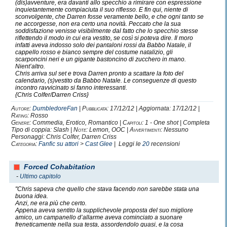
(dis)avventure, era davanti allo specchio a rimirare con espressione
Ovviamente non posso, non posso non citare anche
loro
.
inquietantemente compiaciuta il suo riflesso. E fin qui, niente di
sconvolgente, che Darren fosse veramente bello, e che ogni tanto se
Loro
che ultimamente sono diventati il mio
ne accorgesse, non era certo una novità. Peccato che la sua
chiodo fisso
,
soddisfazione venisse visibilmente dal fatto che lo specchio stesse
riflettendo il modo in cui era vestito, se così si poteva dire. Il moro
la mia
ispirazione
,
infatti aveva indosso solo dei pantaloni rossi da Babbo Natale, il
cappello rosso e bianco sempre del costume natalizio, gli
il mio
pensiero costante
.
scarponcini neri e un gigante bastoncino di zucchero in mano.
Nient’altro.
Chris arriva sul set e trova Darren pronto a scattare la foto del
Le due persone più
adorabili, talentuose e belle del
calendario, (s)vestito da Babbo Natale. Le conseguenze di questo
incontro ravvicinato si fanno interessanti.
mondo
.
{Chris Colfer/Darren Criss}
Chris Colfer
e
Darren Criss
.
Autore:
DumbledoreFan
|
Pubblicata:
17/12/12 | Aggiornata: 17/12/12 |
Rating:
Rosso
Genere:
Commedia, Erotico, Romantico |
Capitoli:
1 - One shot | Completa
Devo, devo aggiungere altro?
Tipo di coppia: Slash |
Note:
Lemon, OOC |
Avvertimenti:
Nessuno
No, penso che tutti sappiate già quanto sono eccezionali,
Personaggi: Chris Colfer, Darren Criss
Categoria:
Fanfic su attori
>
Cast Glee
| Leggi le
20
recensioni
e se non lo sapete, scopritelo.
Perchè ne vale davvero la pena
.
Forced Cohabitation
-
Ultimo capitolo
Ah, altrettanto ovviamente, due persone così
"Chris sapeva che quello che stava facendo non sarebbe stata una
assurdamente perfette
buona idea.
Anzi, ne era più che certo.
devono,
DEVONO
, stare insieme.
Appena aveva sentito la supplichevole proposta del suo migliore
amico, un campanello d’allarme aveva cominciato a suonare
freneticamente nella sua testa, assordendolo quasi, e la cosa