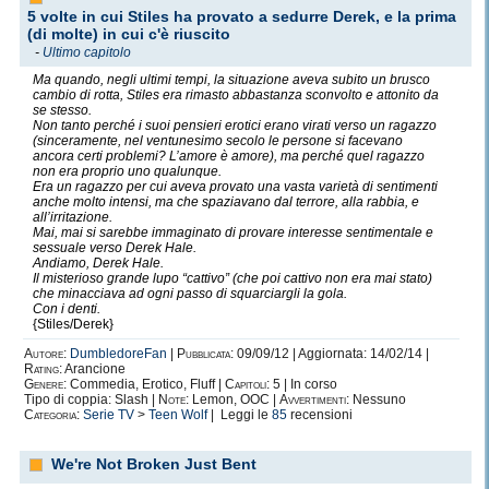
perché
5 volte in cui Stiles ha provato a sedurre Derek, e la prima
a quel punto è già perduto e la sua anima ha ormai un
(di molte) in cui c'è riuscito
prezzo."
-
Ultimo capitolo
Ma quando, negli ultimi tempi, la situazione aveva subito un brusco
Carlos Ruiz Zafon.
cambio di rotta, Stiles era rimasto abbastanza sconvolto e attonito da
se stesso.
Non tanto perché i suoi pensieri erotici erano virati verso un ragazzo
Il mio nome è
A
lexa.
(sinceramente, nel ventunesimo secolo le persone si facevano
ancora certi problemi? L’amore è amore), ma perché quel ragazzo
Alexa con l'accento sulla prima a.
non era proprio uno qualunque.
Vado molto fiera del mio nome, perchè
Era un ragazzo per cui aveva provato una vasta varietà di sentimenti
mi da la sensazione di essere
unica.
anche molto intensi, ma che spaziavano dal terrore, alla rabbia, e
all’irritazione.
Infatti, l'anticonformismo per me è quasi un'ossessione.
Mai, mai si sarebbe immaginato di provare interesse sentimentale e
Non posso accettare di sembrare simile a qualcun'altro.
sessuale verso Derek Hale.
Andiamo, Derek Hale.
Io sono unica.
Il misterioso grande lupo “cattivo” (che poi cattivo non era mai stato)
che minacciava ad ogni passo di squarciargli la gola.
Con i denti.
"Per essere ricordati, bisogna essere
d
iversi"
{Stiles/Derek}
Coco Chanel.
Autore:
DumbledoreFan
|
Pubblicata:
09/09/12 | Aggiornata: 14/02/14 |
Rating:
Arancione
Genere:
Commedia, Erotico, Fluff |
Capitoli:
5 | In corso
La mia grande passione è
scrivere.
Tipo di coppia: Slash |
Note:
Lemon, OOC |
Avvertimenti:
Nessuno
Categoria:
Serie TV
>
Teen Wolf
| Leggi le
85
recensioni
Non potrei vivere senza, ormai è la mia sopravvivenza.
Scrivere è la mia soluzione a tutto.
We're Not Broken Just Bent
E' la cosa più pura e spontanea che riesco a fare.
Mi viene dal cuore.