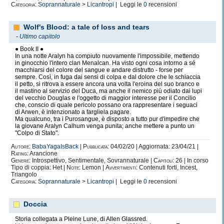
Categoria:
Soprannaturale
>
Licantropi
| Leggi le
0
recensioni
Wolf's Blood: a tale of loss and tears
-
Ultimo capitolo
● Book II ●
In una notte Aralyn ha compiuto nuovamente l'impossibile, mettendo
in ginocchio l'intero clan Menalcan. Ha visto ogni cosa intorno a sé
macchiarsi del colore del sangue e andare distrutto - forse per
sempre. Così, in fuga dai sensi di colpa e dal dolore che le schiaccia
il petto, si ritrova a essere ancora una volta l'eroina del suo branco e
il mastino al servizio del Duca, ma anche il nemico più odiato dai lupi
del vecchio Douglas e l'oggetto di maggior interesse per il Concilio
che, conscio di quale pericolo possano ora rappresentare i seguaci
di Arwen, è intenzionato a fargliela pagare.
Ma qualcuno, tra i Purosangue, è disposto a tutto pur d'impedire che
la giovane Aralyn Calhum venga punita; anche mettere a punto un
"Colpo di Stato".
Autore:
BabaYagaIsBack
|
Pubblicata:
04/02/20 | Aggiornata: 23/04/21 |
Rating:
Arancione
Genere:
Introspettivo, Sentimentale, Sovrannaturale |
Capitoli:
26 | In corso
Tipo di coppia: Het |
Note:
Lemon |
Avvertimenti:
Contenuti forti, Incest,
Triangolo
Categoria:
Soprannaturale
>
Licantropi
| Leggi le
0
recensioni
Doccia
Storia collegata a Pleine Lune, di Allen Glassred.