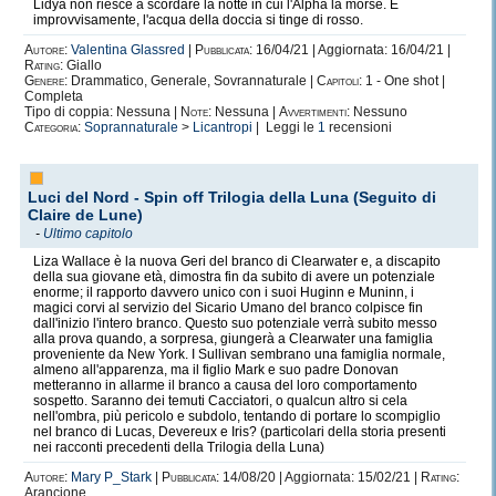
Lidya non riesce a scordare la notte in cui l'Alpha la morse. E
improvvisamente, l'acqua della doccia si tinge di rosso.
Autore:
Valentina Glassred
|
Pubblicata:
16/04/21 | Aggiornata: 16/04/21 |
Rating:
Giallo
Genere:
Drammatico, Generale, Sovrannaturale |
Capitoli:
1 - One shot |
Completa
Tipo di coppia: Nessuna |
Note:
Nessuna |
Avvertimenti:
Nessuno
Categoria:
Soprannaturale
>
Licantropi
| Leggi le
1
recensioni
Luci del Nord - Spin off Trilogia della Luna (Seguito di
Claire de Lune)
-
Ultimo capitolo
Liza Wallace è la nuova Geri del branco di Clearwater e, a discapito
della sua giovane età, dimostra fin da subito di avere un potenziale
enorme; il rapporto davvero unico con i suoi Huginn e Muninn, i
magici corvi al servizio del Sicario Umano del branco colpisce fin
dall'inizio l'intero branco. Questo suo potenziale verrà subito messo
alla prova quando, a sorpresa, giungerà a Clearwater una famiglia
proveniente da New York. I Sullivan sembrano una famiglia normale,
almeno all'apparenza, ma il figlio Mark e suo padre Donovan
metteranno in allarme il branco a causa del loro comportamento
sospetto. Saranno dei temuti Cacciatori, o qualcun altro si cela
nell'ombra, più pericolo e subdolo, tentando di portare lo scompiglio
nel branco di Lucas, Devereux e Iris? (particolari della storia presenti
nei racconti precedenti della Trilogia della Luna)
Autore:
Mary P_Stark
|
Pubblicata:
14/08/20 | Aggiornata: 15/02/21 |
Rating:
Arancione