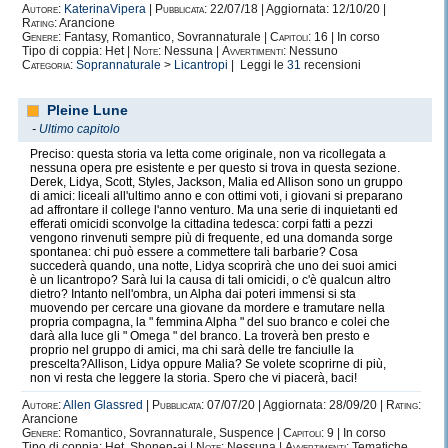
Autore:
KaterinaVipera
|
Pubblicata:
22/07/18 | Aggiornata: 12/10/20 |
Rating:
Arancione
Genere:
Fantasy, Romantico, Sovrannaturale |
Capitoli:
16 | In corso
Tipo di coppia: Het |
Note:
Nessuna |
Avvertimenti:
Nessuno
Categoria:
Soprannaturale
>
Licantropi
| Leggi le
31
recensioni
Pleine Lune
-
Ultimo capitolo
Preciso: questa storia va letta come originale, non va ricollegata a
nessuna opera pre esistente e per questo si trova in questa sezione.
Derek, Lidya, Scott, Styles, Jackson, Malia ed Allison sono un gruppo
di amici: liceali all'ultimo anno e con ottimi voti, i giovani si preparano
ad affrontare il college l'anno venturo. Ma una serie di inquietanti ed
efferati omicidi sconvolge la cittadina tedesca: corpi fatti a pezzi
vengono rinvenuti sempre più di frequente, ed una domanda sorge
spontanea: chi può essere a commettere tali barbarie? Cosa
succederà quando, una notte, Lidya scoprirà che uno dei suoi amici
è un licantropo? Sarà lui la causa di tali omicidi, o c'è qualcun altro
dietro? Intanto nell'ombra, un Alpha dai poteri immensi si sta
muovendo per cercare una giovane da mordere e tramutare nella
propria compagna, la " femmina Alpha " del suo branco e colei che
darà alla luce gli " Omega " del branco. La troverà ben presto e
proprio nel gruppo di amici, ma chi sarà delle tre fanciulle la
prescelta?Allison, Lidya oppure Malia? Se volete scoprirne di più,
non vi resta che leggere la storia. Spero che vi piacerà, baci!
Autore:
Allen Glassred
|
Pubblicata:
07/07/20 | Aggiornata: 28/09/20 |
Rating:
Arancione
Genere:
Romantico, Sovrannaturale, Suspence |
Capitoli:
9 | In corso
Tipo di coppia: Het, Shonen-ai |
Note:
Nessuna |
Avvertimenti:
Tematiche