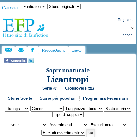
Categorie:
Registrati
o
accedi
Regole/Aiuto
Cerca
Soprannaturale
Licantropi
Serie
Crossovers
(8)
(21)
Storie Scelte
Storie più popolari
Programma Recensioni