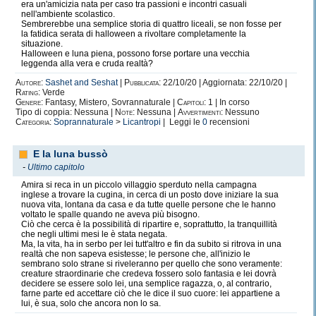
era un'amicizia nata per caso tra passioni e incontri casuali
nell'ambiente scolastico.
Sembrerebbe una semplice storia di quattro liceali, se non fosse per
la fatidica serata di halloween a rivoltare completamente la
situazione.
Halloween e luna piena, possono forse portare una vecchia
leggenda alla vera e cruda realtà?
Autore:
Sashet and Seshat
|
Pubblicata:
22/10/20 | Aggiornata: 22/10/20 |
Rating:
Verde
Genere:
Fantasy, Mistero, Sovrannaturale |
Capitoli:
1 | In corso
Tipo di coppia: Nessuna |
Note:
Nessuna |
Avvertimenti:
Nessuno
Categoria:
Soprannaturale
>
Licantropi
| Leggi le
0
recensioni
E la luna bussò
-
Ultimo capitolo
Amira si reca in un piccolo villaggio sperduto nella campagna
inglese a trovare la cugina, in cerca di un posto dove iniziare la sua
nuova vita, lontana da casa e da tutte quelle persone che le hanno
voltato le spalle quando ne aveva più bisogno.
Ciò che cerca è la possibilità di ripartire e, soprattutto, la tranquillità
che negli ultimi mesi le è stata negata.
Ma, la vita, ha in serbo per lei tutt'altro e fin da subito si ritrova in una
realtà che non sapeva esistesse; le persone che, all'inizio le
sembrano solo strane si riveleranno per quello che sono veramente:
creature straordinarie che credeva fossero solo fantasia e lei dovrà
decidere se essere solo lei, una semplice ragazza, o, al contrario,
farne parte ed accettare ciò che le dice il suo cuore: lei appartiene a
lui, è sua, solo che ancora non lo sa.