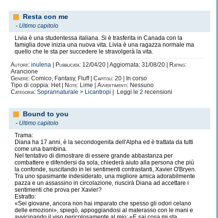
Resta con me
-
Ultimo capitolo
Livia è una studentessa italiana. Si è trasferita in Canada con la
famiglia dove inizia una nuova vita. Livia è una ragazza normale ma
quello che le sta per succedere le stravolgerà la vita.
Autore:
inulena
|
Pubblicata:
12/04/20 | Aggiornata: 31/08/20 |
Rating:
Arancione
Genere:
Comico, Fantasy, Fluff |
Capitoli:
20 | In corso
Tipo di coppia: Het |
Note:
Lime |
Avvertimenti:
Nessuno
Categoria:
Soprannaturale
>
Licantropi
| Leggi le
2
recensioni
Bound to you
-
Ultimo capitolo
Trama:
Diana ha 17 anni, è la secondogenita dell'Alpha ed è trattata da tutti
come una bambina.
Nel tentativo di dimostrare di essere grande abbastanza per
combattere e difendersi da sola, chiederà aiuto alla persona che più
la confonde, suscitando in lei sentimenti contrastanti, Xavier O'Bryen.
Tra uno spasimante indesiderato, una migliore amica adorabilmente
pazza e un assassino in circolazione, riuscirà Diana ad accettare i
sentimenti che prova per Xavier?
Estratto:
«Sei giovane, ancora non hai imparato che spesso gli odori celano
delle emozioni», spiegò, appoggiandosi al materasso con le mani e
avvicinando il viso pericolosamente al mio: «E sai cosa mi sta