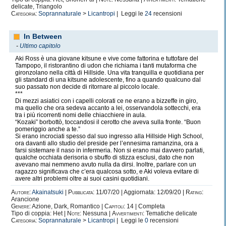
delicate, Triangolo
Categoria:
Soprannaturale
>
Licantropi
| Leggi le
24
recensioni
In Between
-
Ultimo capitolo
Aki Ross è una giovane kitsune e vive come fattorina e tuttofare del
Tampopo, il ristorantino di udon che richiama i tanti mutaforma che
gironzolano nella città di Hillside. Una vita tranquilla e quotidiana per
gli standard di una kitsune adolescente, fino a quando qualcuno dal
suo passato non decide di ritornare al piccolo locale.
***
Di mezzi asiatici con i capelli colorati ce ne erano a bizzeffe in giro,
ma quello che ora sedeva accanto a lei, osservandola sottecchi, era
tra i più ricorrenti nomi delle chiacchiere in aula.
“Kozaki” borbottò, toccandosi il cerotto che aveva sulla fronte. “Buon
pomeriggio anche a te.”
Si erano incrociati spesso dal suo ingresso alla Hillside High School,
ora davanti allo studio del preside per l’ennesima ramanzina, ora a
farsi sistemare il naso in infermeria. Non si erano mai davvero parlati,
qualche occhiata derisoria o sbuffo di stizza esclusi, dato che non
avevano mai nemmeno avuto nulla da dirsi. Inoltre, parlare con un
ragazzo significava che c’era qualcosa sotto, e Aki voleva evitare di
avere altri problemi oltre ai suoi casini quotidiani.
Autore:
Akainatsuki
|
Pubblicata:
11/07/20 | Aggiornata: 12/09/20 |
Rating:
Arancione
Genere:
Azione, Dark, Romantico |
Capitoli:
14 | Completa
Tipo di coppia: Het |
Note:
Nessuna |
Avvertimenti:
Tematiche delicate
Categoria:
Soprannaturale
>
Licantropi
| Leggi le
0
recensioni