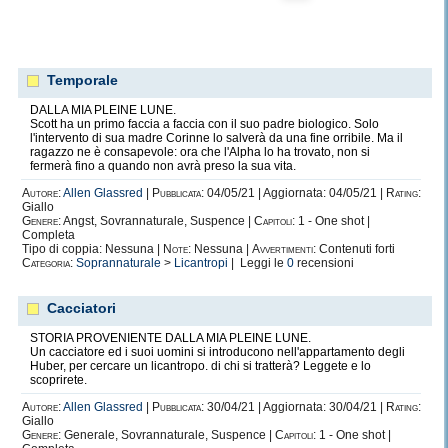
Temporale
DALLA MIA PLEINE LUNE.
Scott ha un primo faccia a faccia con il suo padre biologico. Solo
l'intervento di sua madre Corinne lo salverà da una fine orribile. Ma il
ragazzo ne è consapevole: ora che l'Alpha lo ha trovato, non si
fermerà fino a quando non avrà preso la sua vita.
Autore:
Allen Glassred
|
Pubblicata:
04/05/21 | Aggiornata: 04/05/21 |
Rating:
Giallo
Genere:
Angst, Sovrannaturale, Suspence |
Capitoli:
1 - One shot |
Completa
Tipo di coppia: Nessuna |
Note:
Nessuna |
Avvertimenti:
Contenuti forti
Categoria:
Soprannaturale
>
Licantropi
| Leggi le
0
recensioni
Cacciatori
STORIA PROVENIENTE DALLA MIA PLEINE LUNE.
Un cacciatore ed i suoi uomini si introducono nell'appartamento degli
Huber, per cercare un licantropo. di chi si tratterà? Leggete e lo
scoprirete.
Autore:
Allen Glassred
|
Pubblicata:
30/04/21 | Aggiornata: 30/04/21 |
Rating:
Giallo
Genere:
Generale, Sovrannaturale, Suspence |
Capitoli:
1 - One shot |