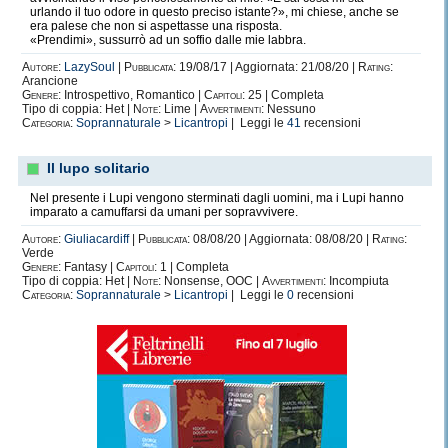
urlando il tuo odore in questo preciso istante?», mi chiese, anche se
era palese che non si aspettasse una risposta.
«Prendimi», sussurrò ad un soffio dalle mie labbra.
Autore:
LazySoul
|
Pubblicata:
19/08/17 | Aggiornata: 21/08/20 |
Rating:
Arancione
Genere:
Introspettivo, Romantico |
Capitoli:
25 | Completa
Tipo di coppia: Het |
Note:
Lime |
Avvertimenti:
Nessuno
Categoria:
Soprannaturale
>
Licantropi
| Leggi le
41
recensioni
Il lupo solitario
Nel presente i Lupi vengono sterminati dagli uomini, ma i Lupi hanno
imparato a camuffarsi da umani per sopravvivere.
Autore:
Giuliacardiff
|
Pubblicata:
08/08/20 | Aggiornata: 08/08/20 |
Rating:
Verde
Genere:
Fantasy |
Capitoli:
1 | Completa
Tipo di coppia: Het |
Note:
Nonsense, OOC |
Avvertimenti:
Incompiuta
Categoria:
Soprannaturale
>
Licantropi
| Leggi le
0
recensioni