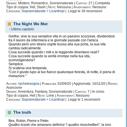
Genere:
Mistero, Romantico, Sovrannaturale |
Capitoli:
27 | Completa
Tipo di coppia: Het, Slash |
Note:
Nessuna |
Avvertimenti:
Nessuno
Categoria:
Soprannaturale
>
Licantropi
| Leggi le
38
recensioni
The Night We Met
-
Ultimo capitolo
Grethe, vive la sua semplice vita in un paesino scozzese, dividendosi
tra il lavoro da infermiera e le giornate passate con l'amica.
Quando però uno strano ospite bussa alla sua porta, la sua vita
cambia radicalmente.
Cosa succede quando i miti e le leggende diventano reali?
Cosa succede quando la verità irrompe nella tua vita,
sconvolgendola?
Semplice.
Si scatena una tempesta.
"Con il giusto lupo al tuo fianco qualunque foresta, di notte, è piena di
rivelazioni."
Autore:
rachelesogna
|
Pubblicata:
02/09/20 | Aggiornata: 16/11/20 |
Rating:
Arancione
Genere:
Avventura, Fantasy, Sovrannaturale |
Capitoli:
7 | In corso
Tipo di coppia: Het |
Note:
Lime |
Avvertimenti:
Nessuno
Categoria:
Soprannaturale
>
Licantropi
| Leggi le
1
recensioni
The truth
Bex, Robin, Pierre e Peter.
Quattro liceali che amavano definirsi "i quattro moschettieri", la loro