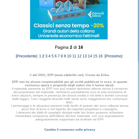
Pagina
2
di
16
[Precedente]
1
2
3
4
5
6
7
8
9
10
11
12
13
14
15
16
[Prossimo]
© dal 2001, EFP (www.efpfanfic.net). Creato da Erika.
EFP non ha alcuna responsabilità per gli scritti pubblicati in esso, in quanto
esclusiva opera e proprietà degli autori che li hanno ideati.
Il materiale presente su EFP non può essere riprodotto altrove senza il consenso
del proprietario del materiale, nemmeno parzialmente (con la sola esclusione di
brevi citazioni, sempre in presenza dei dovuti credits e nei limiti e termini concessi
dalla legge). Tutti i soggetti descritti nelle storie sono maggiorenni e/o comunque
fittizi.
I personaggi e le situazioni presenti nelle fanfic di questo sito sono utilizzati senza
alcun fine di lucro e nel rispetto dei rispettivi proprietari e copyrights.
I detentori dei diritti di copyright sfruttati nelle fan fiction possono richiedere
l'immediata cessazione dell'utilizzo del loro materiale, con una segnalazione
adeguatamente supportata da inoltrare ad EFP.
Cambia il consenso sulla privacy