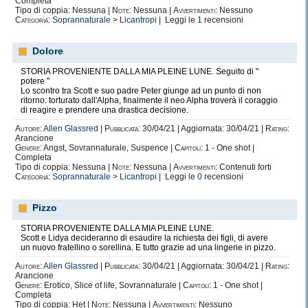
Completa
Tipo di coppia: Nessuna |
Note:
Nessuna |
Avvertimenti:
Nessuno
Categoria:
Soprannaturale
>
Licantropi
| Leggi le
1
recensioni
Dolore
STORIA PROVENIENTE DALLA MIA PLEINE LUNE. Seguito di "
potere "
Lo scontro tra Scott e suo padre Peter giunge ad un punto di non
ritorno: torturato dall'Alpha, finalmente il neo Alpha troverà il coraggio
di reagire e prendere una drastica decisione.
Autore:
Allen Glassred
|
Pubblicata:
30/04/21 | Aggiornata: 30/04/21 |
Rating:
Arancione
Genere:
Angst, Sovrannaturale, Suspence |
Capitoli:
1 - One shot |
Completa
Tipo di coppia: Nessuna |
Note:
Nessuna |
Avvertimenti:
Contenuti forti
Categoria:
Soprannaturale
>
Licantropi
| Leggi le
0
recensioni
Pizzo
STORIA PROVENIENTE DALLA MIA PLEINE LUNE.
Scott e Lidya decideranno di esaudire la richiesta dei figli, di avere
un nuovo fratellino o sorellina. E tutto grazie ad una lingerie in pizzo.
Autore:
Allen Glassred
|
Pubblicata:
30/04/21 | Aggiornata: 30/04/21 |
Rating:
Arancione
Genere:
Erotico, Slice of life, Sovrannaturale |
Capitoli:
1 - One shot |
Completa
Tipo di coppia: Het |
Note:
Nessuna |
Avvertimenti:
Nessuno