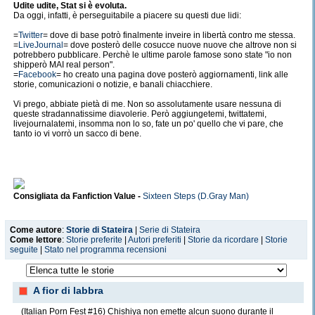
Udite udite, Stat si è evoluta.
Da oggi, infatti, è perseguitabile a piacere su questi due lidi:
=
Twitter
= dove di base potrò finalmente inveire in libertà contro me stessa.
=
LiveJournal
= dove posterò delle cosucce nuove nuove che altrove non si
potrebbero pubblicare. Perchè le ultime parole famose sono state "io non
shipperò MAI real person".
=
Facebook
= ho creato una pagina dove posterò aggiornamenti, link alle
storie, comunicazioni o notizie, e banali chiacchiere.
Vi prego, abbiate pietà di me. Non so assolutamente usare nessuna di
queste stradannatissime diavolerie. Però aggiungetemi, twittatemi,
livejournalatemi, insomma non lo so, fate un po' quello che vi pare, che
tanto io vi vorrò un sacco di bene.
Consigliata da Fanfiction Value -
Sixteen Steps (D.Gray Man)
Come autore
:
Storie di Stateira
|
Serie di Stateira
Come lettore
:
Storie preferite
|
Autori preferiti
|
Storie da ricordare
|
Storie
Vincitrice del concorso "è in arrivo la primavera" di Hikaru Zani -
Fliyng
seguite
|
Stato nel programma recensioni
Cho (D.Gray Man)
A fior di labbra
Premio speciale "Fic più letta" del concorso "è in arrivo la primavera" -
(Italian Porn Fest #16) Chishiya non emette alcun suono durante il