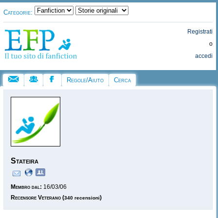
Categorie:
Registrati
o
accedi
Regole/Aiuto
Cerca
Stateira
Membro dal:
16/03/06
Recensore Veterano
(
)
340 recensioni