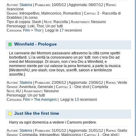
Autore:
Stateira
|
Pubblicata:
10/05/12 | Aggiornata: 08/07/12 |
Rating:
Arancione
Genere:
Introspettivo, Malinconico, Romantico |
Capitoli:
2 - Raccolta di
Drabbles | In corso
Tipo di coppia: Slash |
Note:
Raccolta |
Avvertimenti:
Nessuno
Personaggi: Loki, Thor, Un po' tutti
Categoria:
Film
>
Thor
| Leggi le
17
recensioni
Winnfield - Prologue
Le carovane dei Mormoni passavano attraverso la città come spettri
borbottanti. Lì la verità la conoscevano un po’ tutti: non c’era Dio ad
ovest del Mississippi. Di sicuro, non c’era Dio a Winnfield, e
nemmeno niente per cui valesse la pena fermarsi, a parte la musica.
[Western!AU; pre-slash; cow boys, sceriffi, saloon e terribilezze
assortite.]
Autore:
Stateira
|
Pubblicata:
23/06/12 | Aggiornata: 23/06/12 |
Rating:
Verde
Genere:
Avventura, Generale |
Capitoli:
1 - One shot | Completa
Note:
AU |
Avvertimenti:
Nessuno
Personaggi: Un po' tutti
Categoria:
Film
>
The Avengers
| Leggi le
13
recensioni
Just like the first time
Harry va ogni domenica a vedere i Cannons perdere.
Autore:
Stateira
|
Pubblicata:
31/01/12 | Aggiornata: 31/01/12 |
Rating:
Giallo
Genere:
Commedia, Introspettivo, Malinconico |
Capitoli:
1 - One shot |