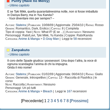
Purify (Have no Mercy)
-
Ultimo capitolo
E se Tyki Mikk, quella quarantatreesima notte, non si fosse imbattuto
in Daisya Barry, ma in Yuu Kanda?
- Vuoi diventare mio per sempre? –
Autore:
Stateira
|
Pubblicata:
10/08/09 | Aggiornata: 25/04/10 |
Rating:
Rosso
Genere:
Romantico, Dark, Erotico |
Capitoli:
8 | Completa
Tipo di coppia: Yaoi |
Note:
What if? (E se ...) |
Avvertimenti:
Nessuno
Personaggi: Rabi/Lavi, Tyki Mikk, Yu Kanda | Coppie: Rabi/Kanda
Categoria:
Anime & Manga
>
D.Gray Man
| Leggi le
58
recensioni
Zanpakuto
-
Ultimo capitolo
Il coro delle Spade giudica i possessori. Una dopo l’altra, la voce di
ognuna scandaglia l’anima di chi la impugna.
Grida il mio nome!
Autore:
Stateira
|
Pubblicata:
01/02/09 | Aggiornata: 06/04/10 |
Rating:
Giallo
Genere:
Generale, Introspettivo |
Capitoli:
13 - Raccolta di Flashfics | In
corso
Note:
Raccolta |
Avvertimenti:
Nessuno
Personaggi: Un pò tutti
Categoria:
Anime & Manga
>
Bleach
| Leggi le
167
recensioni
[Precedente] 1
2
3
4
5
6
7
8
[Prossimo]