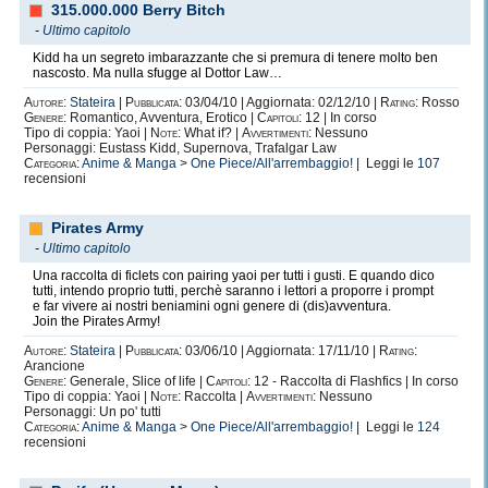
315.000.000 Berry Bitch
-
Ultimo capitolo
Kidd ha un segreto imbarazzante che si premura di tenere molto ben
nascosto. Ma nulla sfugge al Dottor Law…
Autore:
Stateira
|
Pubblicata:
03/04/10 | Aggiornata: 02/12/10 |
Rating:
Rosso
Genere:
Romantico, Avventura, Erotico |
Capitoli:
12 | In corso
Tipo di coppia: Yaoi |
Note:
What if? |
Avvertimenti:
Nessuno
Personaggi: Eustass Kidd, Supernova, Trafalgar Law
Categoria:
Anime & Manga
>
One Piece/All'arrembaggio!
| Leggi le
107
recensioni
Pirates Army
-
Ultimo capitolo
Una raccolta di ficlets con pairing yaoi per tutti i gusti. E quando dico
tutti, intendo proprio tutti, perchè saranno i lettori a proporre i prompt
e far vivere ai nostri beniamini ogni genere di (dis)avventura.
Join the Pirates Army!
Autore:
Stateira
|
Pubblicata:
03/06/10 | Aggiornata: 17/11/10 |
Rating:
Arancione
Genere:
Generale, Slice of life |
Capitoli:
12 - Raccolta di Flashfics | In corso
Tipo di coppia: Yaoi |
Note:
Raccolta |
Avvertimenti:
Nessuno
Personaggi: Un po' tutti
Categoria:
Anime & Manga
>
One Piece/All'arrembaggio!
| Leggi le
124
recensioni