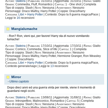
Autore:
Stateira
|
Pubblicata:
31/10/11 | Aggiornata: 31/10/11 |
Rating:
Giallo
Genere:
Commedia, Fluff, Romantico |
Capitoli:
1 - One shot | Completa
Tipo di coppia: Slash |
Note:
Nessuna |
Avvertimenti:
Nessuno
Personaggi: Draco Malfoy, Harry Potter | Coppie: Draco/Harry
Categoria:
Libri
>
Harry Potter
| Contesto: Dopo la II guerra magica/Pace |
Leggi le
16
recensioni
Mangialumache
- Ron? Ron, vieni qui, per favore! Harry sta
di nuovo
vomitando
lumache!
Autore:
Stateira
|
Pubblicata:
17/10/11 | Aggiornata: 17/10/11 |
Rating:
Giallo
Genere:
Comico, Commedia, Slice of life |
Capitoli:
1 | Completa
Tipo di coppia: Slash |
Note:
Nessuna |
Avvertimenti:
Nessuno
Personaggi: Draco Malfoy, Harry Potter, Hermione Granger, Ron Weasley
| Coppie: Draco/Harry
Categoria:
Libri
>
Harry Potter
| Contesto: Dopo la II guerra magica/Pace,
Contesto generale/vago | Leggi le
13
recensioni
Mirror
-
Ultimo capitolo
Dopo dieci anni ed una guerra vinta per niente, viene il momento di
guardarsi negli occhi.
Autore:
Stateira
|
Pubblicata:
13/08/11 | Aggiornata: 31/08/11 |
Rating:
Giallo
Genere:
Introspettivo, Malinconico, Romantico |
Capitoli:
5 | Completa
Tipo di coppia: Slash |
Note:
Nessuna |
Avvertimenti:
Nessuno
Personaggi: Draco Malfoy, Harry Potter | Coppie: Draco/Harry