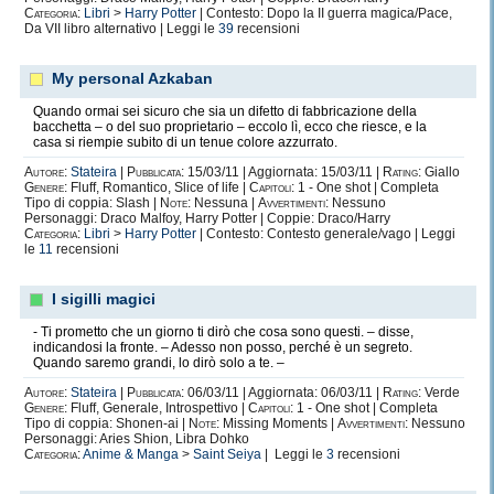
Categoria:
Libri
>
Harry Potter
| Contesto: Dopo la II guerra magica/Pace,
Da VII libro alternativo | Leggi le
39
recensioni
My personal Azkaban
Quando ormai sei sicuro che sia un difetto di fabbricazione della
bacchetta – o del suo proprietario – eccolo lì, ecco che riesce, e la
casa si riempie subito di un tenue colore azzurrato.
Autore:
Stateira
|
Pubblicata:
15/03/11 | Aggiornata: 15/03/11 |
Rating:
Giallo
Genere:
Fluff, Romantico, Slice of life |
Capitoli:
1 - One shot | Completa
Tipo di coppia: Slash |
Note:
Nessuna |
Avvertimenti:
Nessuno
Personaggi: Draco Malfoy, Harry Potter | Coppie: Draco/Harry
Categoria:
Libri
>
Harry Potter
| Contesto: Contesto generale/vago | Leggi
le
11
recensioni
I sigilli magici
- Ti prometto che un giorno ti dirò che cosa sono questi. – disse,
indicandosi la fronte. – Adesso non posso, perché è un segreto.
Quando saremo grandi, lo dirò solo a te. –
Autore:
Stateira
|
Pubblicata:
06/03/11 | Aggiornata: 06/03/11 |
Rating:
Verde
Genere:
Fluff, Generale, Introspettivo |
Capitoli:
1 - One shot | Completa
Tipo di coppia: Shonen-ai |
Note:
Missing Moments |
Avvertimenti:
Nessuno
Personaggi: Aries Shion, Libra Dohko
Categoria:
Anime & Manga
>
Saint Seiya
| Leggi le
3
recensioni