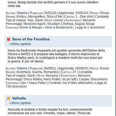
Fliyng Cho (D.Gray Man)
sesso. Niragi decide che sentirlo gemere è il suo nuovo obiettivo
nella vita
Autore:
Stateira
|
Pubblicata:
25/01/23 | Aggiornata: 25/01/23 |
Rating:
Rosso
Vincitrice del concorso "Dark vs. Light" indetto da Writer's Dream -
Genere:
Erotico, Introspettivo, Slice of life |
Capitoli:
1 - One shot | Completa
Orgè (Saint Seiya)
QUI IL TOPIC
Tipo di coppia: Yaoi, Slash |
Note:
Lemon |
Avvertimenti:
Nessuno
Personaggi: Morizono Aguni, Shuntarō Chishiya, Suguru Niragi
Categoria:
Anime & Manga
>
Alice in Borderland
| Leggi le
1
recensioni
Terza classificata nel concorso "Odi et Amo" -
Nessun Battito del Cuore
Sons of the Frontline
(Saint Seiya)
-
Ultimo capitolo
Harry ha trasformato Hogwarts nel quartier generale dell'Ordine della
Fenice e dell'ES e si prepara alla battaglia. Il ritorno improvviso di
Draco Malfoy, però, lo costringerà a rivedere molti dei suoi piani per
Seconda classificata nel concorso "Leap through Time" -
Silk (Saint
la guerra. E per sè stesso.
Seiya)
Autore:
Stateira
|
Pubblicata:
08/09/11 | Aggiornata: 26/09/16 |
Rating:
Rosso
Genere:
Avventura, Guerra, Romantico |
Capitoli:
37 | Completa
Tipo di coppia: Slash |
Note:
Nessuna |
Avvertimenti:
Nessuno
Personaggi: Draco Malfoy, Harry Potter, Un po' tutti | Coppie: Draco/Harry
Vincitrice del concorso "And They did't Live Happily Ever After" indetto
Categoria:
Libri
>
Harry Potter
| Contesto: Da VI libro alternativo | Leggi le
da Claheaven e Anfimissi
-
Gwendalina (My Last Wish) (Harry Potter)
736
recensioni
Valhalla
-
Ultimo capitolo
Raccolta di drabble e ficlets slegate fra loro, essenzialmente
movieverse ma non solo. Finestre, crepe, vittorie. Thor/Loki.