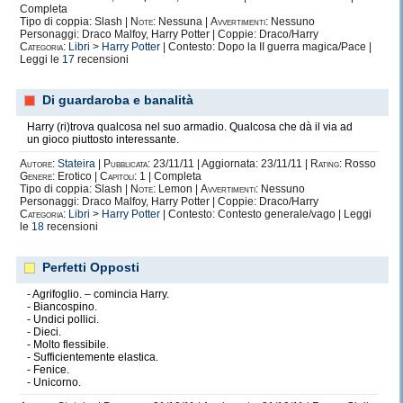
Completa
Tipo di coppia: Slash |
Note:
Nessuna |
Avvertimenti:
Nessuno
Personaggi: Draco Malfoy, Harry Potter | Coppie: Draco/Harry
Categoria:
Libri
>
Harry Potter
| Contesto: Dopo la II guerra magica/Pace |
Leggi le
17
recensioni
Di guardaroba e banalità
Harry (ri)trova qualcosa nel suo armadio. Qualcosa che dà il via ad
un gioco piuttosto interessante.
Autore:
Stateira
|
Pubblicata:
23/11/11 | Aggiornata: 23/11/11 |
Rating:
Rosso
Genere:
Erotico |
Capitoli:
1 | Completa
Tipo di coppia: Slash |
Note:
Lemon |
Avvertimenti:
Nessuno
Personaggi: Draco Malfoy, Harry Potter | Coppie: Draco/Harry
Categoria:
Libri
>
Harry Potter
| Contesto: Contesto generale/vago | Leggi
le
18
recensioni
Perfetti Opposti
- Agrifoglio. – comincia Harry.
- Biancospino.
- Undici pollici.
- Dieci.
- Molto flessibile.
- Sufficientemente elastica.
- Fenice.
- Unicorno.