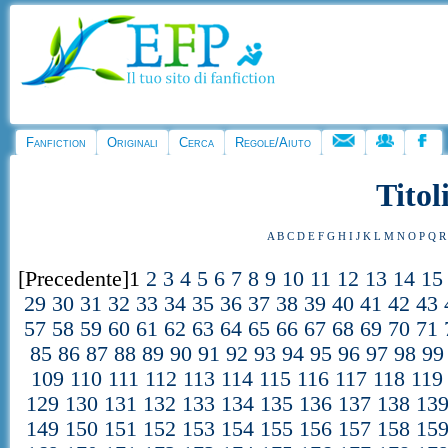
Fanfiction
Originali
Cerca
Regole/Aiuto
Titol
A
B
C
D
E
F
G
H
I
J
K
L
M
N
O
P
Q
R
[Precedente]1
2
3
4
5
6
7
8
9
10
11
12
13
14
15
29
30
31
32
33
34
35
36
37
38
39
40
41
42
43
57
58
59
60
61
62
63
64
65
66
67
68
69
70
71
85
86
87
88
89
90
91
92
93
94
95
96
97
98
99
109
110
111
112
113
114
115
116
117
118
119
129
130
131
132
133
134
135
136
137
138
13
149
150
151
152
153
154
155
156
157
158
15