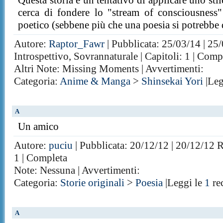
Questa storia è un tentativo di applicare uno sti
cerca di fondere lo "stream of consciousness"
poetico (sebbene più che una poesia si potrebbe 
Autore:
Raptor_Fawr
| Pubblicata: 25/03/14 | 25
Introspettivo, Sovrannaturale | Capitoli: 1 | Comp
Altri Note: Missing Moments | Avvertimenti:
Categoria:
Anime & Manga
>
Shinsekai Yori
|Leg
A
Un amico
Autore:
puciu
| Pubblicata: 20/12/12 | 20/12/12 Ra
1 | Completa
Note: Nessuna | Avvertimenti:
Categoria:
Storie originali
>
Poesia
|Leggi le
1
re
A