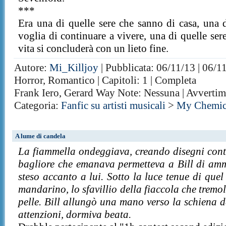
***
Era una di quelle sere che sanno di casa, una di
voglia di continuare a vivere, una di quelle sere
vita si concluderà con un lieto fine.
Autore:
Mi_Killjoy
| Pubblicata: 06/11/13 | 06/1
Horror, Romantico | Capitoli: 1 | Completa
Frank Iero, Gerard Way Note: Nessuna | Avvertim
Categoria:
Fanfic su artisti musicali
>
My Chemic
A lume di candela
La fiammella ondeggiava, creando disegni conto
bagliore che emanava permetteva a Bill di am
steso accanto a lui. Sotto la luce tenue di quel
mandarino, lo sfavillio della fiaccola che trem
pelle. Bill allungò una mano verso la schiena de
attenzioni, dormiva beata.