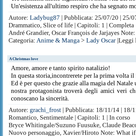
Un'esistenza all'ultimo respiro che ha segnato mo
Autore:
Ladybug87
| Pubblicata: 25/07/20 | 25/0
Drammatico, Slice of life | Capitoli: 1 | Completa
André Grandier, Oscar François de Jarjayes Not
Categoria:
Anime & Manga
>
Lady Oscar
|Leggi 
A Christmas love
Amore, amore e tanto spirito natalizio!
In questa storia,incontrerete per la prima volta il
Ed è per questo che grazie alla magia del Natale
nostra protagonista troverà degli amici veri 
conoscano la sincerità.
Autore:
grachi_frost
| Pubblicata: 18/11/14 | 18/1
Romantico, Sentimentale | Capitoli: 1 | In corso
Bryce Whitingale/Suzuno Fuusuke, Claude Beac
Nuovo personaggio, Xavier/Hiroto Note: What if?