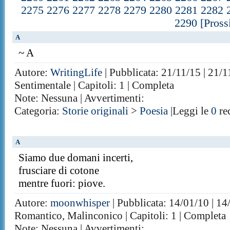
2275
2276
2277
2278
2279
2280
2281
2282
2290
[Pross
A
~ A
Autore:
WritingLife
| Pubblicata: 21/11/15 | 21/1
Sentimentale | Capitoli: 1 | Completa
Note: Nessuna | Avvertimenti:
Categoria:
Storie originali
>
Poesia
|Leggi le
0
re
A
Siamo due domani incerti,
frusciare di cotone
mentre fuori: piove.
Autore:
moonwhisper
| Pubblicata: 14/01/10 | 14
Romantico, Malinconico | Capitoli: 1 | Completa
Note: Nessuna | Avvertimenti: