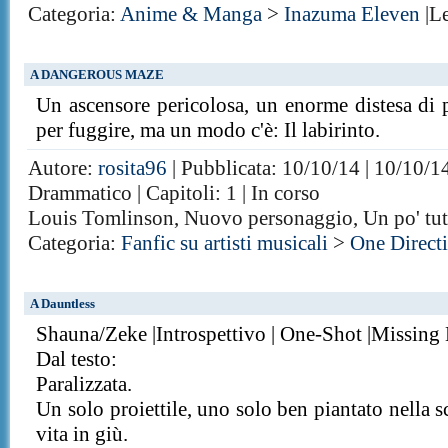
Categoria:
Anime & Manga
>
Inazuma Eleven
|L
A DANGEROUS MAZE
Un ascensore pericolosa, un enorme distesa di 
per fuggire, ma un modo c'è: Il labirinto.
Autore:
rosita96
| Pubblicata: 10/10/14 | 10/10/1
Drammatico | Capitoli: 1 | In corso
Louis Tomlinson, Nuovo personaggio, Un po' tut
Categoria:
Fanfic su artisti musicali
>
One Direct
A Dauntless
Shauna/Zeke |Introspettivo | One-Shot |Missing
Dal testo:
Paralizzata.
Un solo proiettile, uno solo ben piantato nella sc
vita in giù.